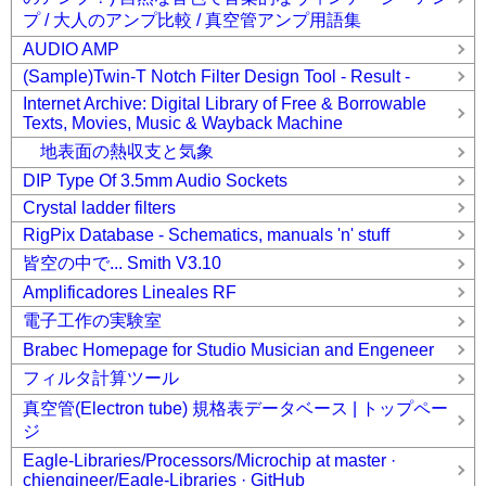
プ / 大人のアンプ比較 / 真空管アンプ用語集
AUDIO AMP
(Sample)Twin-T Notch Filter Design Tool - Result -
Internet Archive: Digital Library of Free & Borrowable
Texts, Movies, Music & Wayback Machine
地表面の熱収支と気象
DIP Type Of 3.5mm Audio Sockets
Crystal ladder filters
RigPix Database - Schematics, manuals 'n' stuff
皆空の中で... Smith V3.10
Amplificadores Lineales RF
電子工作の実験室
Brabec Homepage for Studio Musician and Engeneer
フィルタ計算ツール
真空管(Electron tube) 規格表データベース | トップペー
ジ
Eagle-Libraries/Processors/Microchip at master ·
chiengineer/Eagle-Libraries · GitHub