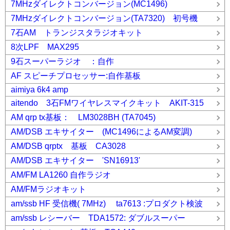
7MHzダイレクトコンバージョン(MC1496)
7MHzダイレクトコンバージョン(TA7320) 初号機
7石AM トランジスタラジオキット
8次LPF MAX295
9石スーパーラジオ ：自作
AF スピーチプロセッサー:自作基板
aimiya 6k4 amp
aitendo 3石FMワイヤレスマイクキット AKIT-315
AM qrp tx基板： LM3028BH (TA7045)
AM/DSB エキサイター (MC1496によるAM変調)
AM/DSB qrptx 基板 CA3028
AM/DSB エキサイター 'SN16913'
AM/FM LA1260 自作ラジオ
AM/FMラジオキット
am/ssb HF 受信機( 7MHz) ta7613 :プロダクト検波
am/ssb レシーバー TDA1572: ダブルスーパー