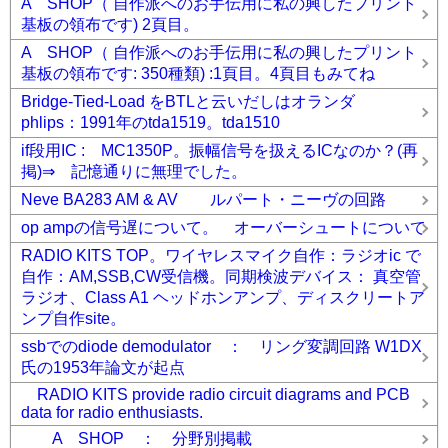
A SHOP（ 自作派へのお手伝用に私の興したプリント
基板の領布です) 2頁目。
A SHOP（ 自作派へのお手伝用に私の興したプリント
基板の領布です: 350種類) :1頁目。4頁目もみてね
Bridge-Tied-Load をBTLと云いだしはオランダ
phlips：1991年のtda1519。tda1510
if段用IC : MC1350P。振幅信号を扱えるICなのか？(再
掲)⇒ 記憶通りに無理でした。
Neve BA283 AM & AV ルパート・ニーヴの回路
op ampの信号遅について。 オーバーシュートについて
RADIO KITS TOP。ワイヤレスマイク自作：ラジオic で
自作：AM,SSB,CW受信機。同期検波デバイス： 真空管
ラジオ、Class A1 ヘッドホンアンプ、ディスクリートア
ンプ自作site。
ssbでのdiode demodulator ： リング変調回路 W1DX
氏の1953年論文が起点
RADIO KITS provide radio circuit diagrams and PCB
data for radio enthusiasts.
A SHOP ： 分野別掲載