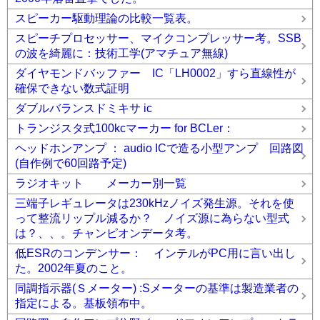
スピーカー駆動理論の比較一覧表。
スピーチプロセッサー、マイクコンプレッサー考。SSB
の波を綺麗に：技術工学(アマチュア無線)
ダイヤモンドバッファー IC「LH0002」すら直線性が
確保できない数式証明
ダブルバランスドミキサ ic
トランジスタ式100kcマーカー for BCLer：
ヘッドホンアンプ ： audio ICで造る小型アンプ 回路図
(自作例で60回路予定)
ラジオキット メーカー別一覧
三端子レギュレータは230kHzノイズ発生源。それを使
って整流リップル減るか？ ノイズ源に為らない型式
は？、、。チャンピオンデータ考。
低ESRのコンデンサー： インテルがPC用に言い出し
た。2002年夏のこと。
同調指示器(Ｓメーター) :Sメーターの基準は製造業者の
指定による。基板領布中。