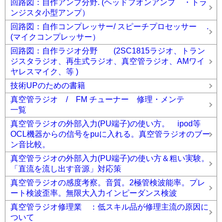
回路図：自作アンプ分野. (ヘッドフオンアンプ ・トラ
ンジスタ小型アンプ）
回路図：自作コンプレッサー/ スピーチプロセッサー .
(マイクコンプレッサー）
回路図：自作ラジオ分野 (2SC1815ラジオ、トラン
ジスタラジオ、再生式ラジオ、真空管ラジオ、AMワイ
ヤレスマイク、等 )
技術UPのための書籍
真空管ラジオ / FM チューナー 修理・メンテ
一覧
真空管ラジオの外部入力(PU端子)の使い方。 ipod等
OCL機器からの信号をpuに入れる。真空管ラジオのブー
ン音比較。
真空管ラジオの外部入力(PU端子)の使い方＆粗い実験。
「直流を流し出す音源」対応策
真空管ラジオの感度考察。音質。2極管検波能率。プレ
ート検波歪率。無限大入力インピーダンス検波
真空管ラジオ修理業 ：低スキル品が修理主流の原因に
ついて