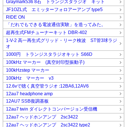
Graymark536 8石 トランジスタラジオ キット
JF1OZL式 エミッターフォロアーアンプ type5
RIDE ON
「だれでもできる電波通信実験」を造ってみた。
超再生式FMチューナーキット DBR-402
1-V-2 高一再生式グリッド・リーク検波 ST管3球ラジ
オ
1000円 トランジスタラジオキット S66D
100kHz マーカー (真空封印型振動子)
100kHzstep マーカー
100kHz マーカー v3
12.6vで聴く真空管ラジオ :12BA6,12AV6
12au7 headphone amp
12AU7 SSB復調基板
12au7 twin ダイレクトコンバージョン受信機
12au7 ヘッドホンアンプ 2sc3422
12au7 ヘッドホンアンプ 2sc3422 type2