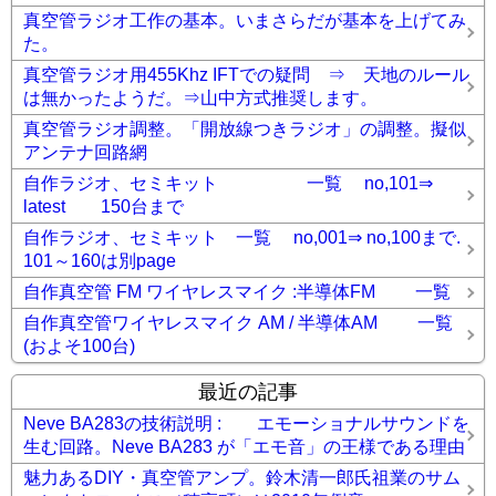
真空管ラジオ工作の基本。いまさらだが基本を上げてみ
た。
真空管ラジオ用455Khz IFTでの疑問 ⇒ 天地のルール
は無かったようだ。⇒山中方式推奨します。
真空管ラジオ調整。「開放線つきラジオ」の調整。擬似
アンテナ回路網
自作ラジオ、セミキット 一覧 no,101⇒
latest 150台まで
自作ラジオ、セミキット 一覧 no,001⇒ no,100まで.
101～160は別page
自作真空管 FM ワイヤレスマイク :半導体FM 一覧
自作真空管ワイヤレスマイク AM / 半導体AM 一覧
(およそ100台)
最近の記事
Neve BA283の技術説明 : エモーショナルサウンドを
生む回路。Neve BA283 が「エモ音」の王様である理由
魅力あるDIY・真空管アンプ。鈴木清一郎氏祖業のサム