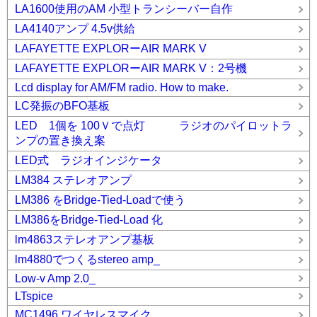
LA1600使用のAM 小型トランシーバー自作
LA4140アンプ 4.5v供給
LAFAYETTE EXPLORーAIR MARK V
LAFAYETTE EXPLORーAIR MARK V：2号機
Lcd display for AM/FM radio. How to make.
LC発振のBFO基板
LED 1個を 100Ｖで点灯 ラジオのパイロットラ
ンプの置き換え案
LED式 ラジオインジケータ
LM384 ステレオアンプ
LM386 をBridge-Tied-Loadで使う
LM386をBridge-Tied-Load 化
lm4863ステレオアンプ基板
lm4880でつくるstereo amp_
Low-v Amp 2.0_
LTspice
MC1496 ワイヤレスマイク