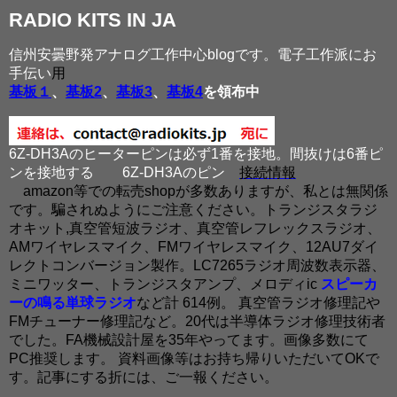
RADIO KITS IN JA
信州安曇野発アナログ工作中心blogです。電子工作派にお
手伝い
用
基板１
、
基板2
、
基板3
、
基板4
を領布中
6Z-DH3Aのヒーターピンは必ず1番を接地。間抜けは6番ピ
ンを接地する
6Z-DH3Aのピン
接続情報
amazon等での転売shopが多数ありますが、私とは無関係
です。騙されぬようにご注意ください。トランジスタラジ
オキット,真空管短波ラジオ、真空管レフレックスラジオ、
AMワイヤレスマイク、FMワイヤレスマイク、12AU7ダイ
レクトコンバージョン製作。LC7265ラジオ周波数表示器、
ミニワッター、トランジスタアンプ、メロディic
スピーカ
ーの鳴る単球ラジオ
など計 614例。 真空管ラジオ修理記や
FMチューナー修理記など。20代は半導体ラジオ修理技術者
でした。FA機械設計屋を35年やってます。画像多数にて
PC推奨します。 資料画像等はお持ち帰りいただいてOKで
す。記事にする折には、ご一報ください。