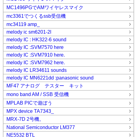
MC1496PGでAMワイヤレスマイク
mc3361でつくるssb受信機
mc34119 amp_
melody ic sm6201-2l
melody IC : HK322-6 sound
melody IC :SVM7570 here
melody IC :SVM7910 here.
melody IC :SVM7962 here.
melody IC LR34611 sounds
melody IC MN6221dd :panasonic sound
MF47 アナログ テスター キット
mono band AM / SSB 受信機
MPLAB PICで遊ぼう
MPX device TA7343_
MRX-7D 2号機。
National Semiconductor LM377
NE5532 BTL