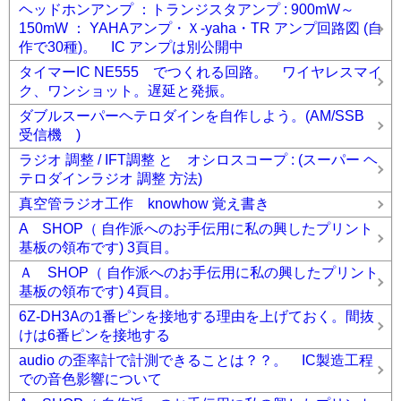
ヘッドホンアンプ ：トランジスタアンプ : 900mW～
150mW ： YAHAアンプ・Ｘ-yaha・TR アンプ回路図 (自
作で30種)。 IC アンプは別公開中
タイマーIC NE555 でつくれる回路。 ワイヤレスマイ
ク、ワンショット。遅延と発振。
ダブルスーパーヘテロダインを自作しよう。(AM/SSB
受信機 )
ラジオ 調整 / IFT調整 と オシロスコープ : (スーパー ヘ
テロダインラジオ 調整 方法)
真空管ラジオ工作 knowhow 覚え書き
A SHOP（ 自作派へのお手伝用に私の興したプリント
基板の領布です) 3頁目。
Ａ SHOP（ 自作派へのお手伝用に私の興したプリント
基板の領布です) 4頁目。
6Z-DH3Aの1番ピンを接地する理由を上げておく。間抜
けは6番ピンを接地する
audio の歪率計で計測できることは？？。 IC製造工程
での音色影響について