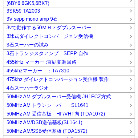
(6BY6,6GK5,6BK7)
3SK59 TA2003
3V sepp mono amp 9石
3vで動作する50ＭＨｚダブルスーパー
3球式ダイレクトコンバージョン受信機
3石スーパーの試み
3石トランジスタアンプ SEPP 自作
455kHz マーカー :直結変調回路
455khzマーカー ：TA7310
475khz ダイレクトコンバージョン受信機 製作
4石スーパーラジオ
50MHz AM ダブルスーパー受信機 JH1FCZ方式
50MHz AM トランシーバー SL1641
50MHz AM 受信基板 HF/VHF向 (TDA1072)
50MHz AM/DSB送信基板(SL1641)
50MHz AM/SSB受信基板 (TDA1572)