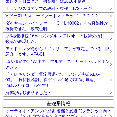
エレクトロニクス（穂高町）は2010年倒産
トランジスタアンプの設計・製作 172ページ
VFAー01 カスコードブートストラップ ？？？？
ダイヤモンドバッファー IC「LH0002」すら直線性が
確保できない数式証明
超3極管接続 16A8 シングル ステレオ ：技術分析し
数式で表現した。
アイドリング時から「ノンリニア」が確定している回路
紹介します。VFA-01
15Ｖ供給で1.4W 出力 フルディスクリート ヘッドホン
アンプ
「アレキサンダー電流帰還パワーアンプ基板 ALX-
03」 技術性検討。裸ゲイン不足でCFAは無理。
lm386とイコールですぜ
解体がはじまりました・
基礎系情報
オーディオ・アンプの歴史 名機と変遷 / (クラシック向き
のアンプ？) 自然な音色で音楽的なヴィンテージ・アン