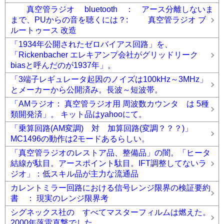
真空管ラジオ bluetooth ： アース分離しないま
まで、PUからの音を聴くには？: 真空管ラジオ ブ
ルートゥース 改造
「1934年公開されたゼロバイアス回路」を、
「Rickenbacher エレキアンプ会社がグリッドリーク
biasと呼んだのが1937年」。
「3端子レギュレータ起因のノイズは100kHz～3MHz」
とメーカーから公開済み。長波～短波帯。
「AMラジオ： 真空管ラジオ用 周波数カウンタ は 5種
類開発済」。 キット品はyahooにて。
「乗算回路(AM変調) 対 加算回路(変調？？？)」
MC1496の動作は2モードあるらしい。
「真空管ラジオのレストア品、整備品」の闇。「ヒータ
結線が駄目。アースポイント駄目。IFT調整してないラ
ジオ」：低スキル品が主力な流通品
カレントミラー回路における信号レンジ限界の検証要約
書 ： 現実のレンジ限界考
シグネックス社の すべてマスターフィルムは燃えた。
2000年落雷直撃でした。