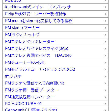
FCZ 136
feed-forward式マイク コンプレッサ
Felip 5球ST管 スーパー改造製作
FM monoをstereo化受信してみる基板
FM stereo マーカー
FM ラジオキット 2
FMステレオジュネレーター
FMステレオワイヤレスマイク(3A5)
FMステレオ復調デバイス TDA7040
FMチューナーFX-46K
FMモノラルチューナ- (トランジスタ式)
fmラジオ
FMラジオで受信するCW練習unit
FMラジオ用 受信ブースター
FM補完放送用コンバーター
FX-AUDIO TUBE-01
Genny unit 01 (再生式ラジオ)