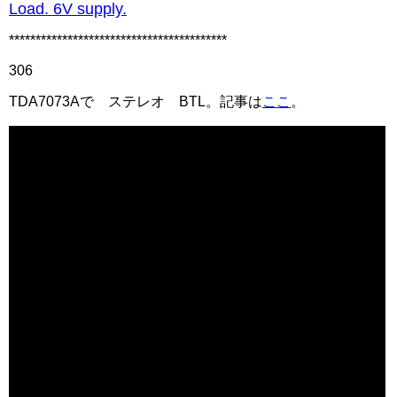
Load. 6V supply.
*****************************************
306
TDA7073Aで ステレオ BTL。記事は
ここ
。