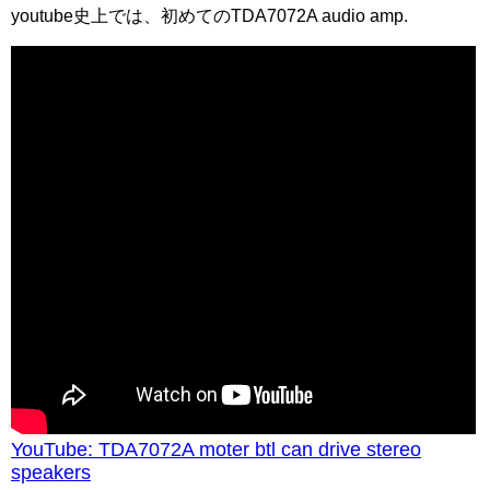
youtube史上では、初めてのTDA7072A audio amp.
YouTube: TDA7072A moter btl can drive stereo
speakers