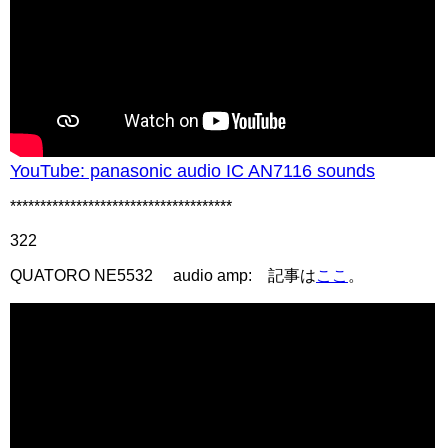
YouTube: panasonic audio IC AN7116 sounds
*************************************
322
QUATORO NE5532 audio amp: 記事は
ここ
。