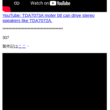
YouTube: TDA7073A moter btl can drive stereo
speakers like TDA7072A.
*****************************************
307
製作記は
ここ
・