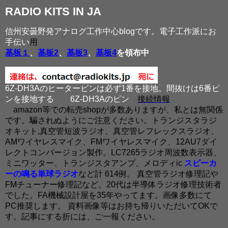
RADIO KITS IN JA
信州安曇野発アナログ工作中心blogです。電子工作派にお
手伝い
用
基板１
、
基板2
、
基板3
、
基板4
を領布中
6Z-DH3Aのヒーターピンは必ず1番を接地。間抜けは6番ピ
ンを接地する
6Z-DH3Aのピン
接続情報
amazon等での転売shopが多数ありますが、私とは無関係
です。騙されぬようにご注意ください。トランジスタラジ
オキット,真空管短波ラジオ、真空管レフレックスラジオ、
AMワイヤレスマイク、FMワイヤレスマイク、12AU7ダイ
レクトコンバージョン製作。LC7265ラジオ周波数表示器、
ミニワッター、トランジスタアンプ、メロディic
スピーカ
ーの鳴る単球ラジオ
など計 614例。 真空管ラジオ修理記や
FMチューナー修理記など。20代は半導体ラジオ修理技術者
でした。FA機械設計屋を35年やってます。画像多数にて
PC推奨します。 資料画像等はお持ち帰りいただいてOKで
す。記事にする折には、ご一報ください。