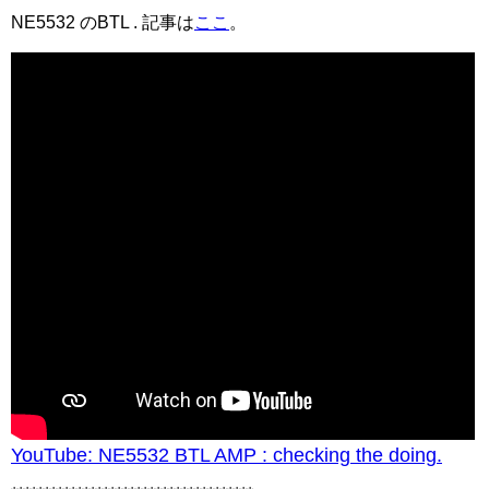
NE5532 のBTL . 記事は
ここ
。
YouTube: NE5532 BTL AMP : checking the doing.