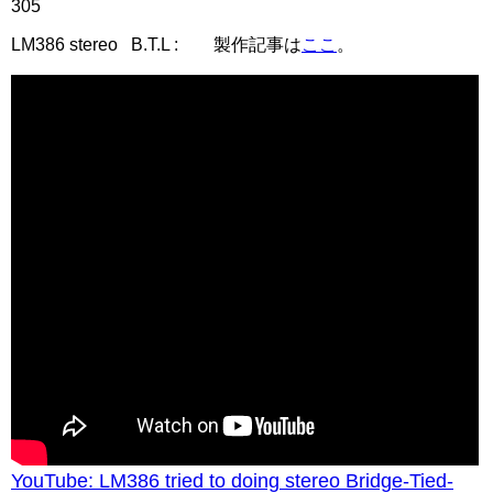
305
LM386 stereo B.T.L : 製作記事は
ここ
。
YouTube: LM386 tried to doing stereo Bridge-Tied-