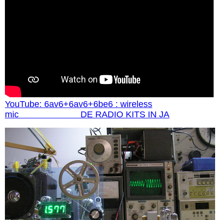
YouTube: 6av6+6av6+6be6 : wireless
mic DE RADIO KITS IN JA