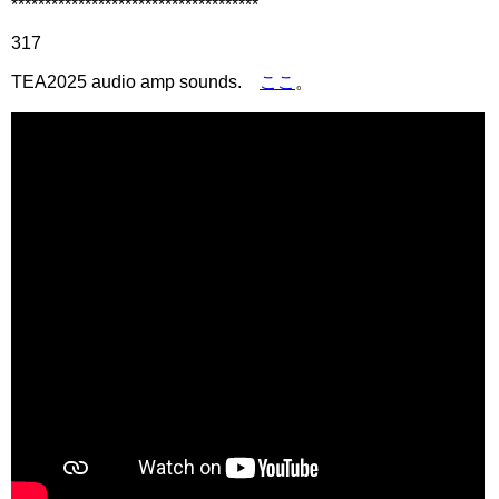
*************************************
317
TEA2025 audio amp sounds.
ここ
。