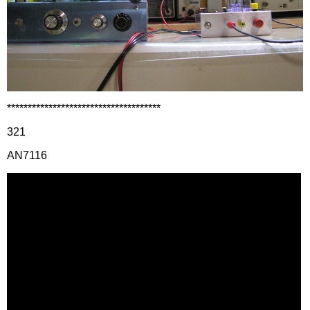
*************************************
321
AN7116