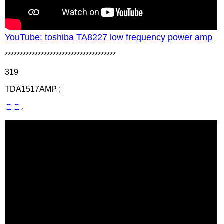
YouTube: toshiba TA8227 low frequency power amp
*************************************
319
TDA1517AMP ;
ここ
。