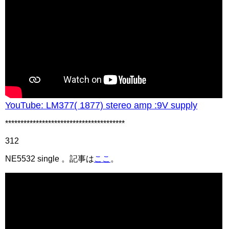
YouTube: LM377( 1877) stereo amp :9V supply
***************************************
312
NE5532 single 。記事は
ここ
。