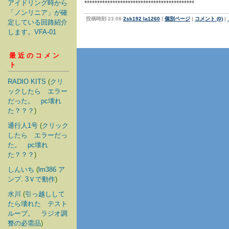
アイドリング時から
*******************************************
「ノンリニア」が確
投稿時刻 23:08
2sk192 la1260
|
個別ページ
|
コメント (0)
|
定している回路紹介
します。VFA-01
最近のコメン
ト
RADIO KITS
(
クリ
ックしたら エラー
だった。 pc壊れ
た？？？
)
通行人1号
(
クリック
したら エラーだっ
た。 pc壊れ
た？？？
)
しんいち
(
lm386 ア
ンプ. 3Ｖで動作
)
水川
(
引っ越しして
たら壊れた テスト
ループ。 ラジオ調
整の必需品
)