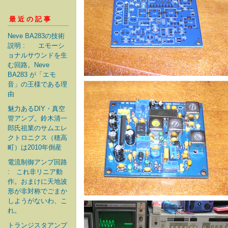
最近の記事
Neve BA283の技術
説明 : エモーシ
ョナルサウンドを生
む回路。Neve
BA283 が「エモ
音」の王様である理
由
魅力あるDIY・真空
管アンプ。鈴木清一
郎氏祖業のサムエレ
クトロニクス（穂高
町）は2010年倒産
電流制御アンプ回路
: これ非リニア動
作。おまけに天地波
形が非対称でごまか
しようがないわ、こ
れ。
トランジスタアンプ