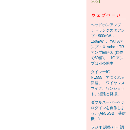
30
31
ウェブページ
ヘッドホンアンプ
：トランジスタアン
プ : 900mW～
150mW ： YAHAア
ンプ・Ｘ-yaha・TR
アンプ回路図 (自作
で30種)。 IC アン
プは別公開中
タイマーIC
NE555 でつくれる
回路。 ワイヤレス
マイク、ワンショッ
ト。遅延と発振。
ダブルスーパーヘテ
ロダインを自作しよ
う。(AM/SSB 受信
機 )
ラジオ 調整 / IFT調