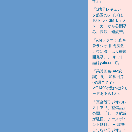
年」。
「3端子レギュレー
タ起因のノイズは
100kHz～3MHz」と
メーカーから公開済
み。長波～短波帯。
「AMラジオ： 真空
管ラジオ用 周波数
カウンタ は 5種類
開発済」。 キット
品はyahooにて。
「乗算回路(AM変
調) 対 加算回路
(変調？？？)」
MC1496の動作は2モ
ードあるらしい。
「真空管ラジオのレ
ストア品、整備品」
の闇。「ヒータ結線
が駄目。アースポイ
ント駄目。IFT調整
してないラジオ」：