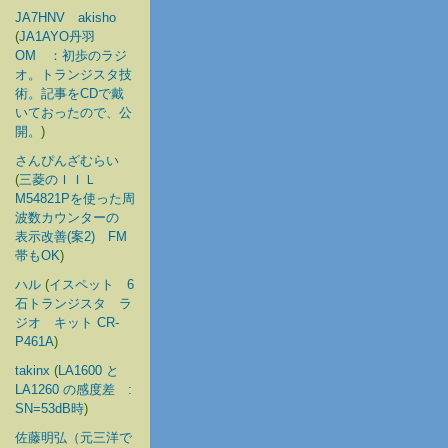
JA7HNV akisho
(
JA1AYO丹羽
OM ：初歩のラジ
オ。トランジスタ技
術。記事をCDで戴
いておったので、公
開。
)
さんぴんざむらい
(
三菱のＩＩＬ
M54821Pを使った周
波数カウンターの
表示改善(案2) FM
帯もOK
)
ハル
(
イスペット 6
石トランジスタ ラ
ジオ キット CR-
P461A
)
takinx
(
LA1600 と
LA1260 の感度差 :
SN=53dB時
)
佐藤明弘（元三洋で