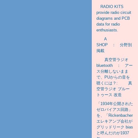
RADIO KITS
provide radio circuit
diagrams and PCB
data for radio
enthusiasts.
A
SHOP ： 分野別
掲載
真空管ラジオ
bluetooth ： アー
ス分離しないまま
で、PUからの音を
聴くには？: 真
空管ラジオ ブルー
トゥース 改造
「1934年公開された
ゼロバイアス回路」
を、「Rickenbacher
エレキアンプ会社が
グリッドリーク bias
と呼んだのが1937