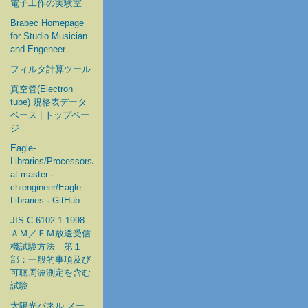
電子工作の実験室
Brabec Homepage
for Studio Musician
and Engeneer
フィルタ計算ツール
真空管(Electron
tube) 規格表データ
ベース | トップペー
ジ
Eagle-
Libraries/Processors/Microchip
at master ·
chiengineer/Eagle-
Libraries · GitHub
JIS C 6102-1:1998
ＡＭ／ＦＭ放送受信
機試験方法 第１
部：一般的事項及び
可聴周波測定を含む
試験
太陽光パネル メー