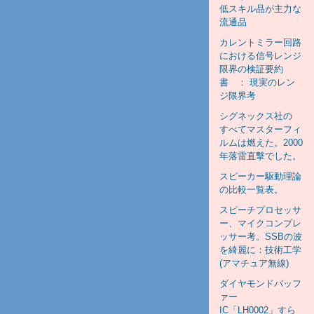
低スキル品が主力な
流通品
カレントミラー回路
における信号レンジ
限界の検証要約
書 ： 現実のレン
ジ限界考
シグネックス社の
すべてマスターフィ
ルムは燃えた。2000
年落雷直撃でした。
スピーカー駆動理論
の比較一覧表。
スピーチプロセッサ
ー、マイクコンプレ
ッサー考。SSBの波
を綺麗に：技術工学
(アマチュア無線)
ダイヤモンドバッフ
ァー
IC「LH0002」すら