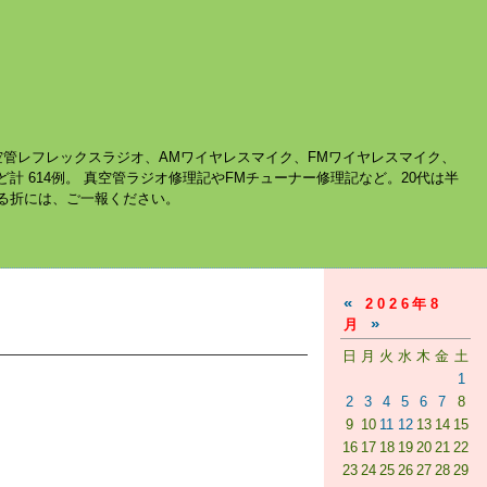
空管レフレックスラジオ、AMワイヤレスマイク、FMワイヤレスマイク、
ど計 614例。 真空管ラジオ修理記やFMチューナー修理記など。20代は半
する折には、ご一報ください。
«
2026年8
»
月
日
月
火
水
木
金
土
1
2
3
4
5
6
7
8
9
10
11
12
13
14
15
16
17
18
19
20
21
22
23
24
25
26
27
28
29