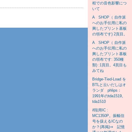
程での音色影響につ
いて
A SHOP（ 自作派
へのお手伝用に私の
興したプリント基板
の領布です) 2頁目。
A SHOP（ 自作派
へのお手伝用に私の
興したプリント基板
の領布です: 350種
類) :1頁目。4頁目も
みてね
Bridge-Tied-Load を
BTLと云いだしはオ
ランダ phlips：
1991年のtda1519。
tda1510
if段用IC :
MC1350P。振幅信
号を扱えるICなの
か？(再掲)⇒ 記憶