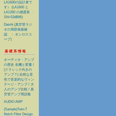
LA1600の設計者で
す）
(
LA1600 と
LA1260 の感度差 :
SN=53dB時
)
Daishi
(
真空管ラジ
オの局部発振確
認 ： オシロスコ
ープ
)
基礎系情報
オーディオ・アンプ
の歴史 名機と変遷 /
(クラシック向きの
アンプ？) 自然な音
色で音楽的なヴィン
テージ・アンプ / 大
人のアンプ比較 / 真
空管アンプ用語集
AUDIO AMP
(Sample)Twin-T
Notch Filter Design