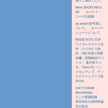
通りに無理でした。
Neve BA283 AM &
AV ルパート・
ニーヴの回路
op ampの信号遅に
ついて。 オーバー
シュートについて
RADIO KITS TOP。
ワイヤレスマイク自
作：ラジオic で自
作：AM,SSB,CW受
信機。同期検波デバ
イス： 真空管ラジ
オ、Class A1 ヘッ
ドホンアンプ、ディ
スクリートアンプ自
作site。
ssbでのdiode
demodulator ：
リング変調回路
W1DX氏の1953年論
文が起点