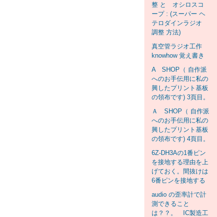
整 と オシロスコ
ープ : (スーパー ヘ
テロダインラジオ
調整 方法)
真空管ラジオ工作
knowhow 覚え書き
A SHOP（ 自作派
へのお手伝用に私の
興したプリント基板
の領布です) 3頁目。
Ａ SHOP（ 自作派
へのお手伝用に私の
興したプリント基板
の領布です) 4頁目。
6Z-DH3Aの1番ピン
を接地する理由を上
げておく。間抜けは
6番ピンを接地する
audio の歪率計で計
測できること
は？？。 IC製造工