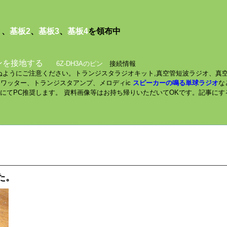
１
、
基板2
、
基板3
、
基板4
を領布中
ンを接地する
6Z-DH3Aのピン
接続情報
されぬようにご注意ください。トランジスタラジオキット,真空管短波ラジオ、真
ミニワッター、トランジスタアンプ、メロディic
スピーカーの鳴る単球ラジオ
な
数にてPC推奨します。 資料画像等はお持ち帰りいただいてOKです。記事に
けた。