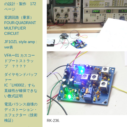
の設計・製作 172
ページ
変調回路（乗算）
FOUR-QUADRANT
MULTIPLIER
CIRCUIT
JF1OZL style amp :
ver表
VFAー01 カスコー
ドブートストラッ
プ ？？？？
ダイヤモンドバッフ
ァー
IC「LH0002」すら
直線性が確保できな
い数式証明
電流バランス崩壊の
ディストーション・
エフェクター（技術
検証）
RK-236.