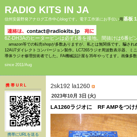
RADIO KITS IN JA
基板
信州安曇野発アナログ工作中心blogです。電子工作派にお手伝い
用
6Z-DH3Aのヒーターピンは必ず1番を接地。間抜けは6番ピ
amazon等での転売shopが多数ありますが、私とは無関係です。騙
12AU7ダイレクトコンバージョン製作。LC7265ラジオ周波数表示器、
導体ラジオ修理技術者でした。FA機械設計屋を35年やってます。画像多
since 2011/Aug
2sk192 la1260
携帯URL
2023年10月 3日 (火)
LA1260ラジオに RF AMPをつ
携帯にURLを送る