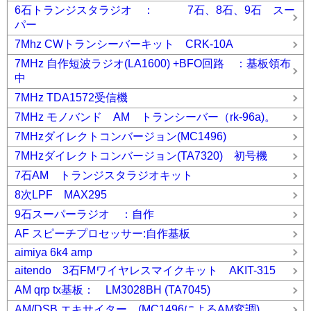
6石トランジスタラジオ ： 7石、8石、9石 スー
パー
7Mhz CWトランシーバーキット CRK-10A
7MHz 自作短波ラジオ(LA1600) +BFO回路 ：基板領布
中
7MHz TDA1572受信機
7MHz モノバンド AM トランシーバー（rk-96a)。
7MHzダイレクトコンバージョン(MC1496)
7MHzダイレクトコンバージョン(TA7320) 初号機
7石AM トランジスタラジオキット
8次LPF MAX295
9石スーパーラジオ ：自作
AF スピーチプロセッサー:自作基板
aimiya 6k4 amp
aitendo 3石FMワイヤレスマイクキット AKIT-315
AM qrp tx基板： LM3028BH (TA7045)
AM/DSB エキサイター (MC1496によるAM変調)