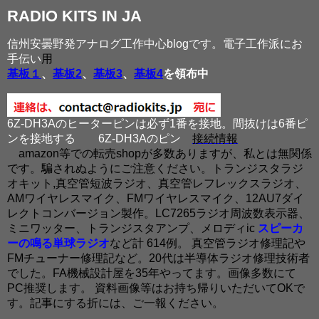
RADIO KITS IN JA
信州安曇野発アナログ工作中心blogです。電子工作派にお
手伝い
用
基板１
、
基板2
、
基板3
、
基板4
を領布中
6Z-DH3Aのヒーターピンは必ず1番を接地。間抜けは6番ピ
ンを接地する
6Z-DH3Aのピン
接続情報
amazon等での転売shopが多数ありますが、私とは無関係
です。騙されぬようにご注意ください。トランジスタラジ
オキット,真空管短波ラジオ、真空管レフレックスラジオ、
AMワイヤレスマイク、FMワイヤレスマイク、12AU7ダイ
レクトコンバージョン製作。LC7265ラジオ周波数表示器、
ミニワッター、トランジスタアンプ、メロディic
スピーカ
ーの鳴る単球ラジオ
など計 614例。 真空管ラジオ修理記や
FMチューナー修理記など。20代は半導体ラジオ修理技術者
でした。FA機械設計屋を35年やってます。画像多数にて
PC推奨します。 資料画像等はお持ち帰りいただいてOKで
す。記事にする折には、ご一報ください。