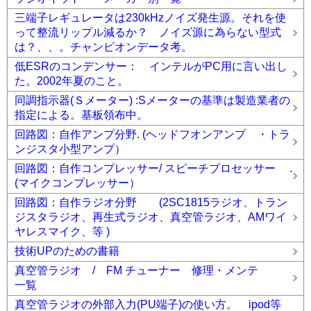
三端子レギュレータは230kHzノイズ発生源。それを使
って整流リップル減るか？ ノイズ源に為らない型式
は？、、。チャンピオンデータ考。
低ESRのコンデンサー： インテルがPC用に言い出し
た。2002年夏のこと。
同調指示器(Ｓメーター) :Sメーターの基準は製造業者の
指定による。基板領布中。
回路図：自作アンプ分野. (ヘッドフオンアンプ ・トラ
ンジスタ小型アンプ）
回路図：自作コンプレッサー/ スピーチプロセッサー .
(マイクコンプレッサー）
回路図：自作ラジオ分野 (2SC1815ラジオ、トラン
ジスタラジオ、再生式ラジオ、真空管ラジオ、AMワイ
ヤレスマイク、等 )
技術UPのための書籍
真空管ラジオ / FM チューナー 修理・メンテ
一覧
真空管ラジオの外部入力(PU端子)の使い方。 ipod等