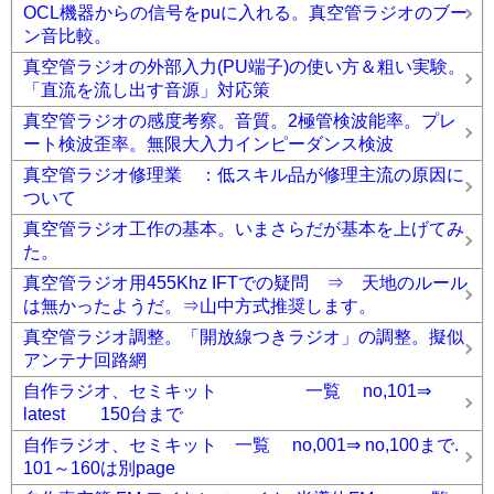
OCL機器からの信号をpuに入れる。真空管ラジオのブー
ン音比較。
真空管ラジオの外部入力(PU端子)の使い方＆粗い実験。
「直流を流し出す音源」対応策
真空管ラジオの感度考察。音質。2極管検波能率。プレ
ート検波歪率。無限大入力インピーダンス検波
真空管ラジオ修理業 ：低スキル品が修理主流の原因に
ついて
真空管ラジオ工作の基本。いまさらだが基本を上げてみ
た。
真空管ラジオ用455Khz IFTでの疑問 ⇒ 天地のルール
は無かったようだ。⇒山中方式推奨します。
真空管ラジオ調整。「開放線つきラジオ」の調整。擬似
アンテナ回路網
自作ラジオ、セミキット 一覧 no,101⇒
latest 150台まで
自作ラジオ、セミキット 一覧 no,001⇒ no,100まで.
101～160は別page