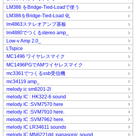
LM386 をBridge-Tied-Loadで使う
LM386をBridge-Tied-Load 化
lm4863ステレオアンプ基板
lm4880でつくるstereo amp_
Low-v Amp 2.0_
LTspice
MC1496 ワイヤレスマイク
MC1496PGでAMワイヤレスマイク
mc3361でつくるssb受信機
mc34119 amp_
melody ic sm6201-2l
melody IC : HK322-6 sound
melody IC :SVM7570 here
melody IC :SVM7910 here.
melody IC :SVM7962 here.
melody IC LR34611 sounds
melody IC MN6221dd :panasonic sound