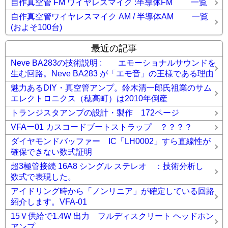
自作真空管 FM ワイヤレスマイク :半導体FM 一覧
自作真空管ワイヤレスマイク AM / 半導体AM 一覧
(およそ100台)
最近の記事
Neve BA283の技術説明 : エモーショナルサウンドを
生む回路。Neve BA283 が「エモ音」の王様である理由
魅力あるDIY・真空管アンプ。鈴木清一郎氏祖業のサム
エレクトロニクス（穂高町）は2010年倒産
トランジスタアンプの設計・製作 172ページ
VFAー01 カスコードブートストラップ ？？？？
ダイヤモンドバッファー IC「LH0002」すら直線性が
確保できない数式証明
超3極管接続 16A8 シングル ステレオ ：技術分析し
数式で表現した。
アイドリング時から「ノンリニア」が確定している回路
紹介します。VFA-01
15Ｖ供給で1.4W 出力 フルディスクリート ヘッドホン
アンプ