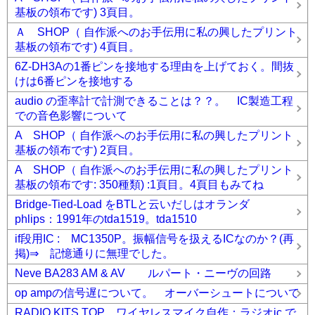
基板の領布です) 3頁目。
Ａ SHOP（ 自作派へのお手伝用に私の興したプリント
基板の領布です) 4頁目。
6Z-DH3Aの1番ピンを接地する理由を上げておく。間抜
けは6番ピンを接地する
audio の歪率計で計測できることは？？。 IC製造工程
での音色影響について
A SHOP（ 自作派へのお手伝用に私の興したプリント
基板の領布です) 2頁目。
A SHOP（ 自作派へのお手伝用に私の興したプリント
基板の領布です: 350種類) :1頁目。4頁目もみてね
Bridge-Tied-Load をBTLと云いだしはオランダ
phlips：1991年のtda1519。tda1510
if段用IC : MC1350P。振幅信号を扱えるICなのか？(再
掲)⇒ 記憶通りに無理でした。
Neve BA283 AM & AV ルパート・ニーヴの回路
op ampの信号遅について。 オーバーシュートについて
RADIO KITS TOP。ワイヤレスマイク自作：ラジオic で