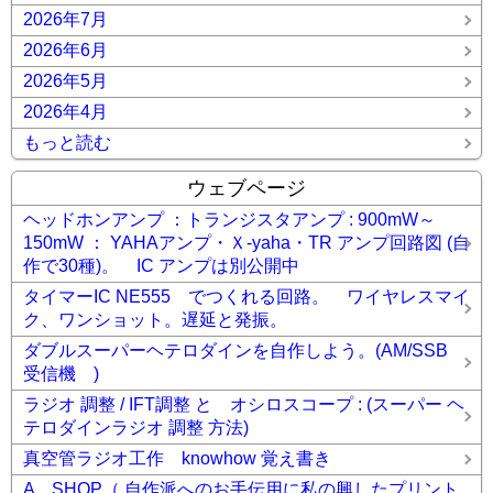
2026年7月
2026年6月
2026年5月
2026年4月
もっと読む
ウェブページ
ヘッドホンアンプ ：トランジスタアンプ : 900mW～
150mW ： YAHAアンプ・Ｘ-yaha・TR アンプ回路図 (自
作で30種)。 IC アンプは別公開中
タイマーIC NE555 でつくれる回路。 ワイヤレスマイ
ク、ワンショット。遅延と発振。
ダブルスーパーヘテロダインを自作しよう。(AM/SSB
受信機 )
ラジオ 調整 / IFT調整 と オシロスコープ : (スーパー ヘ
テロダインラジオ 調整 方法)
真空管ラジオ工作 knowhow 覚え書き
A SHOP（ 自作派へのお手伝用に私の興したプリント