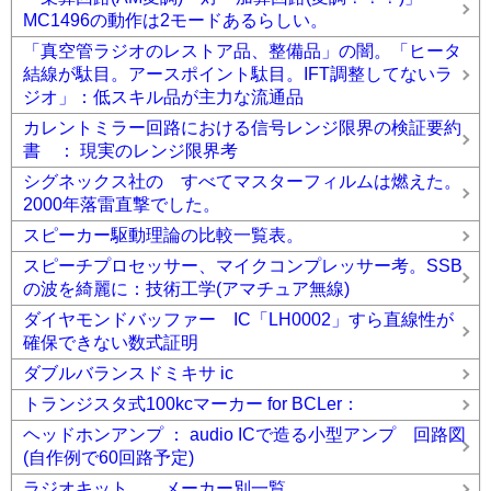
MC1496の動作は2モードあるらしい。
「真空管ラジオのレストア品、整備品」の闇。「ヒータ
結線が駄目。アースポイント駄目。IFT調整してないラ
ジオ」：低スキル品が主力な流通品
カレントミラー回路における信号レンジ限界の検証要約
書 ： 現実のレンジ限界考
シグネックス社の すべてマスターフィルムは燃えた。
2000年落雷直撃でした。
スピーカー駆動理論の比較一覧表。
スピーチプロセッサー、マイクコンプレッサー考。SSB
の波を綺麗に：技術工学(アマチュア無線)
ダイヤモンドバッファー IC「LH0002」すら直線性が
確保できない数式証明
ダブルバランスドミキサ ic
トランジスタ式100kcマーカー for BCLer：
ヘッドホンアンプ ： audio ICで造る小型アンプ 回路図
(自作例で60回路予定)
ラジオキット メーカー別一覧