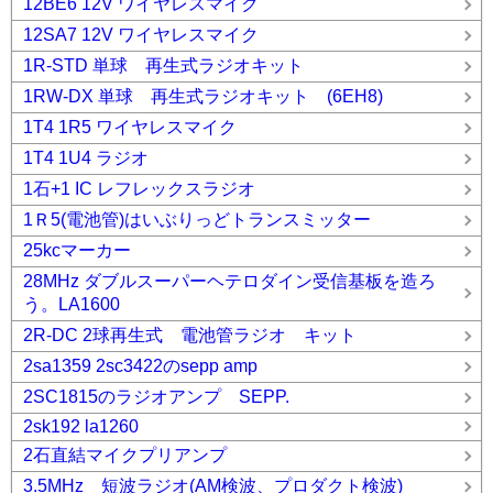
12BE6 12V ワイヤレスマイク
12SA7 12V ワイヤレスマイク
1R-STD 単球 再生式ラジオキット
1RW-DX 単球 再生式ラジオキット (6EH8)
1T4 1R5 ワイヤレスマイク
1T4 1U4 ラジオ
1石+1 IC レフレックスラジオ
1Ｒ5(電池管)はいぶりっどトランスミッター
25kcマーカー
28MHz ダブルスーパーヘテロダイン受信基板を造ろ
う。LA1600
2R-DC 2球再生式 電池管ラジオ キット
2sa1359 2sc3422のsepp amp
2SC1815のラジオアンプ SEPP.
2sk192 la1260
2石直結マイクプリアンプ
3.5MHz 短波ラジオ(AM検波、プロダクト検波)