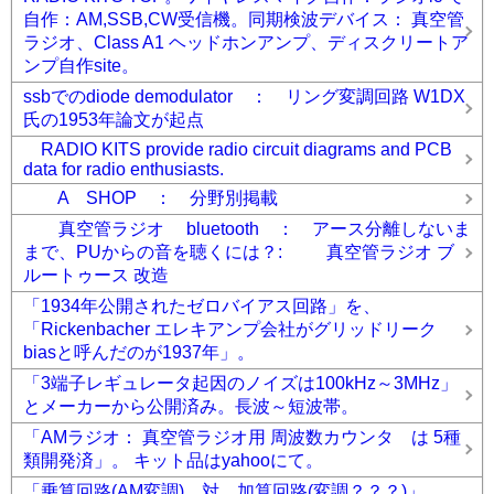
自作：AM,SSB,CW受信機。同期検波デバイス： 真空管
ラジオ、Class A1 ヘッドホンアンプ、ディスクリートア
ンプ自作site。
ssbでのdiode demodulator ： リング変調回路 W1DX
氏の1953年論文が起点
RADIO KITS provide radio circuit diagrams and PCB
data for radio enthusiasts.
A SHOP ： 分野別掲載
真空管ラジオ bluetooth ： アース分離しないま
まで、PUからの音を聴くには？: 真空管ラジオ ブ
ルートゥース 改造
「1934年公開されたゼロバイアス回路」を、
「Rickenbacher エレキアンプ会社がグリッドリーク
biasと呼んだのが1937年」。
「3端子レギュレータ起因のノイズは100kHz～3MHz」
とメーカーから公開済み。長波～短波帯。
「AMラジオ： 真空管ラジオ用 周波数カウンタ は 5種
類開発済」。 キット品はyahooにて。
「乗算回路(AM変調) 対 加算回路(変調？？？)」