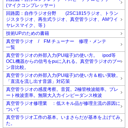
(マイクコンプレッサー）
回路図：自作ラジオ分野 (2SC1815ラジオ、トラン
ジスタラジオ、再生式ラジオ、真空管ラジオ、AMワイ
ヤレスマイク、等 )
技術UPのための書籍
真空管ラジオ / FM チューナー 修理・メンテ
一覧
真空管ラジオの外部入力(PU端子)の使い方。 ipod等
OCL機器からの信号をpuに入れる。真空管ラジオのブー
ン音比較。
真空管ラジオの外部入力(PU端子)の使い方＆粗い実験。
「直流を流し出す音源」対応策
真空管ラジオの感度考察。音質。2極管検波能率。プレ
ート検波歪率。無限大入力インピーダンス検波
真空管ラジオ修理業 ：低スキル品が修理主流の原因に
ついて
真空管ラジオ工作の基本。いまさらだが基本を上げてみ
た。