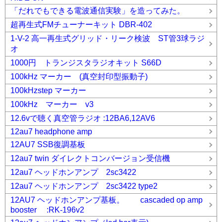
「だれでもできる電波通信実験」を造ってみた。
超再生式FMチューナーキット DBR-402
1-V-2 高一再生式グリッド・リーク検波 ST管3球ラジ
オ
1000円 トランジスタラジオキット S66D
100kHz マーカー (真空封印型振動子)
100kHzstep マーカー
100kHz マーカー v3
12.6vで聴く真空管ラジオ :12BA6,12AV6
12au7 headphone amp
12AU7 SSB復調基板
12au7 twin ダイレクトコンバージョン受信機
12au7 ヘッドホンアンプ 2sc3422
12au7 ヘッドホンアンプ 2sc3422 type2
12AU7 ヘッドホンアンプ基板。 cascaded op amp
booster :RK-196v2