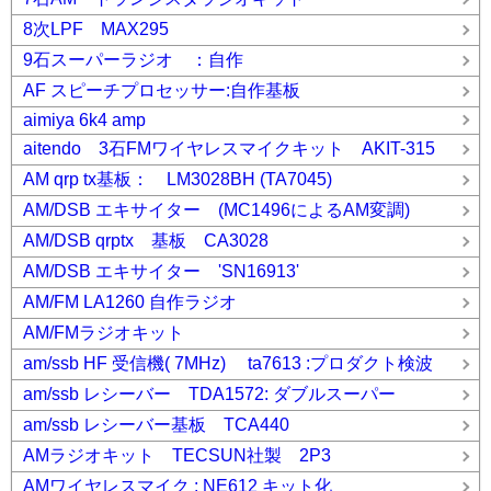
8次LPF MAX295
9石スーパーラジオ ：自作
AF スピーチプロセッサー:自作基板
aimiya 6k4 amp
aitendo 3石FMワイヤレスマイクキット AKIT-315
AM qrp tx基板： LM3028BH (TA7045)
AM/DSB エキサイター (MC1496によるAM変調)
AM/DSB qrptx 基板 CA3028
AM/DSB エキサイター 'SN16913'
AM/FM LA1260 自作ラジオ
AM/FMラジオキット
am/ssb HF 受信機( 7MHz) ta7613 :プロダクト検波
am/ssb レシーバー TDA1572: ダブルスーパー
am/ssb レシーバー基板 TCA440
AMラジオキット TECSUN社製 2P3
AMワイヤレスマイク : NE612 キット化