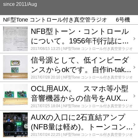
since 2011/Aug
NF型Tone コントロール付き真空管ラジオ 6号機
NFB型トーン・コントロール
について。1956年刊行誌に...
2017/08/15 13:25
NF型Tone コントロール付き真空管ラジオ
6号機
NF型Tone コントロール付き真空管ラジオ 2号
信号源として、低インピーダ
機
NF型Tone コントロール付き真空管ラジオ 4号機
NF
型Tone コントロール付き真空管ラジオ 5号機
NF型Tone
ンスからokです。自作in-tak...
コントロール付き真空管ラジオ 7号機
ロクタル管ラジオ
第8号機。TC付
コメント(0)
2017/07/28 20:10
NF型Tone コントロール付き真空管ラジオ
6号機
コメント(0)
OCL用AUX。 スマホ等小型
音響機器からの信号をAUX...
2017/07/25 18:04
NF型Tone コントロール付き真空管ラジオ
6号機
録録 ★
コメント(0)
AUXの入口に2石直結アンプ
(NFB量は軽め)。トーンコン...
2017/07/24 22:25
NF型Tone コントロール付き真空管ラジオ