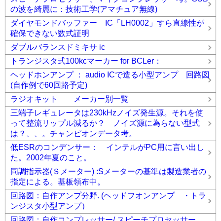
の波を綺麗に：技術工学(アマチュア無線)
ダイヤモンドバッファー IC「LH0002」すら直線性が
確保できない数式証明
ダブルバランスドミキサ ic
トランジスタ式100kcマーカー for BCLer：
ヘッドホンアンプ ： audio ICで造る小型アンプ 回路図
(自作例で60回路予定)
ラジオキット メーカー別一覧
三端子レギュレータは230kHzノイズ発生源。それを使
って整流リップル減るか？ ノイズ源に為らない型式
は？、、。チャンピオンデータ考。
低ESRのコンデンサー： インテルがPC用に言い出し
た。2002年夏のこと。
同調指示器(Ｓメーター) :Sメーターの基準は製造業者の
指定による。基板領布中。
回路図：自作アンプ分野. (ヘッドフオンアンプ ・トラ
ンジスタ小型アンプ）
回路図：自作コンプレッサー/ スピーチプロセッサー .