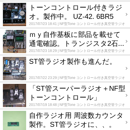
6号機
コメント(0)
トーンコントロール付きラジ
オ。製作中。 UZ-42. 6BR5
2017/07/23 18:41
NF型Tone コントロール付き真空管ラジオ
6号機
コメント(0)
ｍｙ自作基板に部品を載せて
通電確認。トランジスタ2石...
2017/07/23 18:29
NF型Tone コントロール付き真空管ラジオ
6号機
コメント(0)
ST管ラジオ製作も進んだ。
2017/07/22 23:29
NF型Tone コントロール付き真空管ラジオ
6号機
コメント(0)
「ST管スーパーラジオ＋NF型
トーンコントロール」
2017/07/19 18:48
NF型Tone コントロール付き真空管ラジオ
6号機
コメント(0)
自作ラジオ用 周波数カウンタ
製作。ST管ラジオに、、。