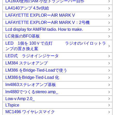
LA1600使用のAM 小型トランシーバー自作
LA4140アンプ 4.5v供給
LAFAYETTE EXPLORーAIR MARK V
LAFAYETTE EXPLORーAIR MARK V：2号機
Lcd display for AM/FM radio. How to make.
LC発振のBFO基板
LED 1個を 100Ｖで点灯 ラジオのパイロットラ
ンプの置き換え案
LED式 ラジオインジケータ
LM384 ステレオアンプ
LM386 をBridge-Tied-Loadで使う
LM386をBridge-Tied-Load 化
lm4863ステレオアンプ基板
lm4880でつくるstereo amp_
Low-v Amp 2.0_
LTspice
MC1496 ワイヤレスマイク