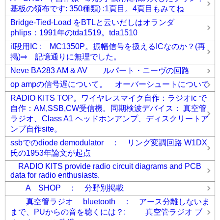
基板の領布です: 350種類) :1頁目。4頁目もみてね
Bridge-Tied-Load をBTLと云いだしはオランダ
phlips：1991年のtda1519。tda1510
if段用IC : MC1350P。振幅信号を扱えるICなのか？(再
掲)⇒ 記憶通りに無理でした。
Neve BA283 AM & AV ルパート・ニーヴの回路
op ampの信号遅について。 オーバーシュートについて
RADIO KITS TOP。ワイヤレスマイク自作：ラジオic で
自作：AM,SSB,CW受信機。同期検波デバイス： 真空管
ラジオ、Class A1 ヘッドホンアンプ、ディスクリートア
ンプ自作site。
ssbでのdiode demodulator ： リング変調回路 W1DX
氏の1953年論文が起点
RADIO KITS provide radio circuit diagrams and PCB
data for radio enthusiasts.
A SHOP ： 分野別掲載
真空管ラジオ bluetooth ： アース分離しないま
まで、PUからの音を聴くには？: 真空管ラジオ ブ