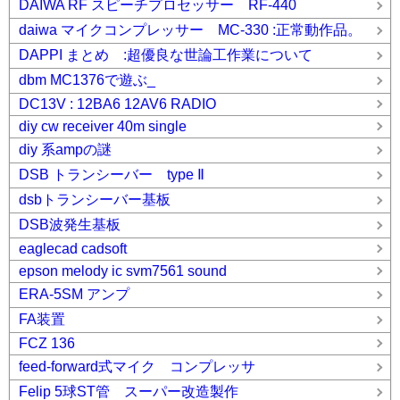
DAIWA RF スピーチプロセッサー RF-440
daiwa マイクコンプレッサー MC-330 :正常動作品。
DAPPI まとめ :超優良な世論工作業について
dbm MC1376で遊ぶ_
DC13V : 12BA6 12AV6 RADIO
diy cw receiver 40m single
diy 系ampの謎
DSB トランシーバー type Ⅱ
dsbトランシーバー基板
DSB波発生基板
eaglecad cadsoft
epson melody ic svm7561 sound
ERA-5SM アンプ
FA装置
FCZ 136
feed-forward式マイク コンプレッサ
Felip 5球ST管 スーパー改造製作