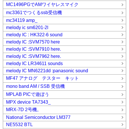
MC1496PGでAMワイヤレスマイク
mc3361でつくるssb受信機
mc34119 amp_
melody ic sm6201-2l
melody IC : HK322-6 sound
melody IC :SVM7570 here
melody IC :SVM7910 here.
melody IC :SVM7962 here.
melody IC LR34611 sounds
melody IC MN6221dd :panasonic sound
MF47 アナログ テスター キット
mono band AM / SSB 受信機
MPLAB PICで遊ぼう
MPX device TA7343_
MRX-7D 2号機。
National Semiconductor LM377
NE5532 BTL