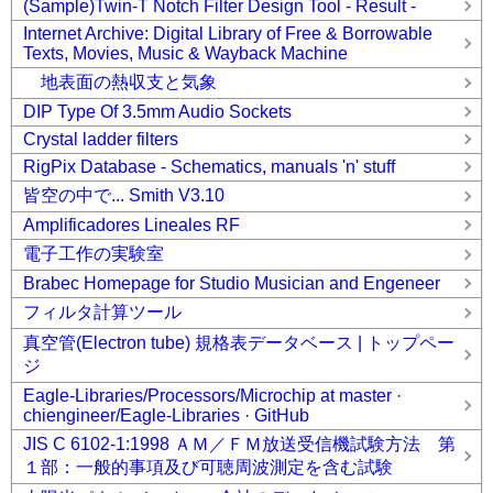
(Sample)Twin-T Notch Filter Design Tool - Result -
Internet Archive: Digital Library of Free & Borrowable
Texts, Movies, Music & Wayback Machine
地表面の熱収支と気象
DIP Type Of 3.5mm Audio Sockets
Crystal ladder filters
RigPix Database - Schematics, manuals 'n' stuff
皆空の中で... Smith V3.10
Amplificadores Lineales RF
電子工作の実験室
Brabec Homepage for Studio Musician and Engeneer
フィルタ計算ツール
真空管(Electron tube) 規格表データベース | トップペー
ジ
Eagle-Libraries/Processors/Microchip at master ·
chiengineer/Eagle-Libraries · GitHub
JIS C 6102-1:1998 ＡＭ／ＦＭ放送受信機試験方法 第
１部：一般的事項及び可聴周波測定を含む試験