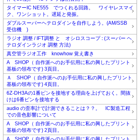
タイマーIC NE555 でつくれる回路。 ワイヤレスマイ
ク、ワンショット。遅延と発振。
ダブルスーパーヘテロダインを自作しよう。(AM/SSB
受信機 )
ラジオ 調整 / IFT調整 と オシロスコープ : (スーパー ヘ
テロダインラジオ 調整 方法)
真空管ラジオ工作 knowhow 覚え書き
A SHOP（ 自作派へのお手伝用に私の興したプリント
基板の領布です) 3頁目。
Ａ SHOP（ 自作派へのお手伝用に私の興したプリント
基板の領布です) 4頁目。
6Z-DH3Aの1番ピンを接地する理由を上げておく。間抜
けは6番ピンを接地する
audio の歪率計で計測できることは？？。 IC製造工程
での音色影響について
A SHOP（ 自作派へのお手伝用に私の興したプリント
基板の領布です) 2頁目。
A SHOP（ 自作派へのお手伝用に私の興したプリント