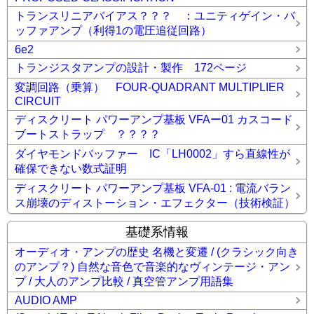
トランスリニアバイアス？？？ ：ユニティゲイン・バ
ッファアンプ（利得1の電圧追従回路）
6e2
トランジスタアンプの設計・製作 172ページ
変調回路（乗算） FOUR-QUADRANT MULTIPLIER
CIRCUIT
ディスクリート パワーアンプ基板 VFAー01 カスコード
ブートストラップ ？？？？
ダイヤモンドバッファー IC「LH0002」すら直線性が
確保できない数式証明
ディスクリート パワーアンプ基板 VFA-01 : 電流バラン
ス崩壊のディストーション・エフェクター（技術検証）
基礎系情報
オーディオ・アンプの歴史 名機と変遷 / (クラシック向き
のアンプ？) 自然な音色で音楽的なヴィンテージ・アン
プ / 大人のアンプ比較 / 真空管アンプ用語集
AUDIO AMP