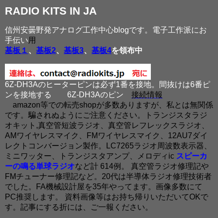
RADIO KITS IN JA
信州安曇野発アナログ工作中心blogです。電子工作派にお
手伝い
用
基板１
、
基板2
、
基板3
、
基板4
を領布中
6Z-DH3Aのヒーターピンは必ず1番を接地。間抜けは6番ピ
ンを接地する
6Z-DH3Aのピン
接続情報
amazon等での転売shopが多数ありますが、私とは無関係
です。騙されぬようにご注意ください。トランジスタラジ
オキット,真空管短波ラジオ、真空管レフレックスラジオ、
AMワイヤレスマイク、FMワイヤレスマイク、12AU7ダイ
レクトコンバージョン製作。LC7265ラジオ周波数表示器、
ミニワッター、トランジスタアンプ、メロディic
スピーカ
ーの鳴る単球ラジオ
など計 614例。 真空管ラジオ修理記や
FMチューナー修理記など。20代は半導体ラジオ修理技術者
でした。FA機械設計屋を35年やってます。画像多数にて
PC推奨します。 資料画像等はお持ち帰りいただいてOKで
す。記事にする折には、ご一報ください。