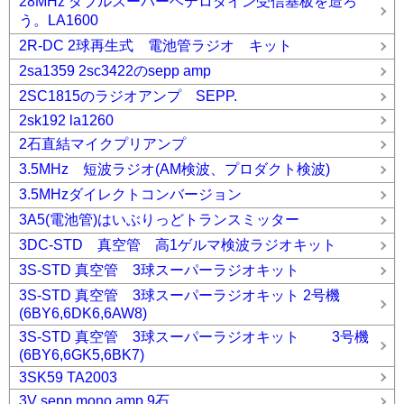
28MHz ダブルスーパーヘテロダイン受信基板を造ろ
う。LA1600
2R-DC 2球再生式 電池管ラジオ キット
2sa1359 2sc3422のsepp amp
2SC1815のラジオアンプ SEPP.
2sk192 la1260
2石直結マイクプリアンプ
3.5MHz 短波ラジオ(AM検波、プロダクト検波)
3.5MHzダイレクトコンバージョン
3A5(電池管)はいぶりっどトランスミッター
3DC-STD 真空管 高1ゲルマ検波ラジオキット
3S-STD 真空管 3球スーパーラジオキット
3S-STD 真空管 3球スーパーラジオキット 2号機
(6BY6,6DK6,6AW8)
3S-STD 真空管 3球スーパーラジオキット 3号機
(6BY6,6GK5,6BK7)
3SK59 TA2003
3V sepp mono amp 9石