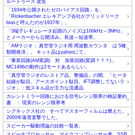
ルートゥース 改造
「1934年公開されたゼロバイアス回路」を、
「Rickenbacher エレキアンプ会社がグリッドリーク
biasと呼んだのが1937年」。
「3端子レギュレータ起因のノイズは100kHz～3MHz」
とメーカーから公開済み。長波～短波帯。
「AMラジオ： 真空管ラジオ用 周波数カウンタ は 5種
類開発済」。 キット品はyahooにて。
「乗算回路(AM変調) 対 加算回路(変調？？？)」
MC1496の動作は2モードあるらしい。
「真空管ラジオのレストア品、整備品」の闇。「ヒータ
結線が駄目。アースポイント駄目。IFT調整してないラ
ジオ」：低スキル品が主力な流通品
カレントミラー回路における信号レンジ限界の検証要約
書 ： 現実のレンジ限界考
シグネックス社の すべてマスターフィルムは燃えた。
2000年落雷直撃でした。
スピーカー駆動理論の比較一覧表。
スピーチプロセッサー、マイクコンプレッサー考。SSB