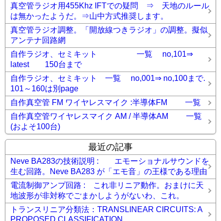
真空管ラジオ用455Khz IFTでの疑問 ⇒ 天地のルール
は無かったようだ。⇒山中方式推奨します。
真空管ラジオ調整。「開放線つきラジオ」の調整。擬似
アンテナ回路網
自作ラジオ、セミキット 一覧 no,101⇒
latest 150台まで
自作ラジオ、セミキット 一覧 no,001⇒ no,100まで.
101～160は別page
自作真空管 FM ワイヤレスマイク :半導体FM 一覧
自作真空管ワイヤレスマイク AM / 半導体AM 一覧
(およそ100台)
最近の記事
Neve BA283の技術説明 : エモーショナルサウンドを
生む回路。Neve BA283 が「エモ音」の王様である理由
電流制御アンプ回路 : これ非リニア動作。おまけに天
地波形が非対称でごまかしようがないわ、これ。
トランスリニア分類法：TRANSLINEAR CIRCUITS: A
PROPOSED CLASSIFICATION