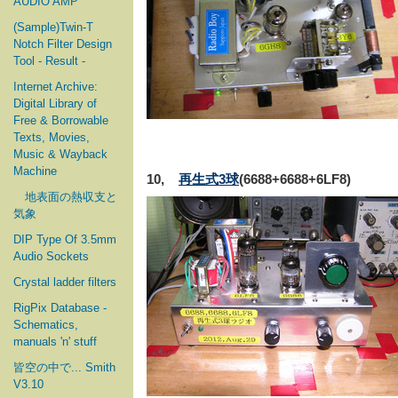
AUDIO AMP
(Sample)Twin-T
Notch Filter Design
Tool - Result -
Internet Archive:
Digital Library of
Free & Borrowable
Texts, Movies,
Music & Wayback
Machine
10,
再生式3球
(6688+6688+6LF8)
地表面の熱収支と
気象
DIP Type Of 3.5mm
Audio Sockets
Crystal ladder filters
RigPix Database -
Schematics,
manuals 'n' stuff
皆空の中で... Smith
V3.10