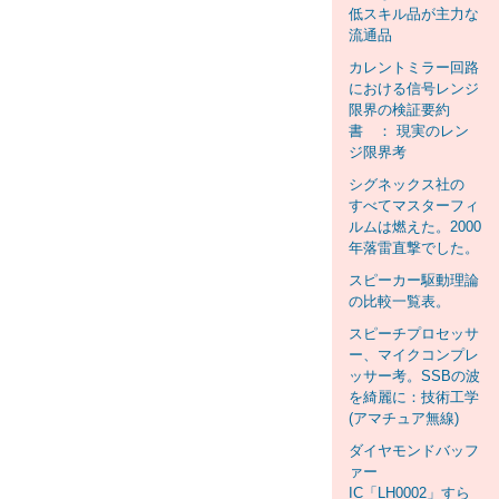
低スキル品が主力な
流通品
カレントミラー回路
における信号レンジ
限界の検証要約
書 ： 現実のレン
ジ限界考
シグネックス社の
すべてマスターフィ
ルムは燃えた。2000
年落雷直撃でした。
スピーカー駆動理論
の比較一覧表。
スピーチプロセッサ
ー、マイクコンプレ
ッサー考。SSBの波
を綺麗に：技術工学
(アマチュア無線)
ダイヤモンドバッフ
ァー
IC「LH0002」すら