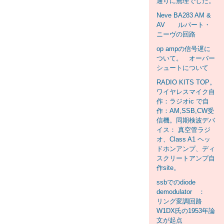
通りに無理でした。
Neve BA283 AM &
AV ルパート・
ニーヴの回路
op ampの信号遅に
ついて。 オーバー
シュートについて
RADIO KITS TOP。
ワイヤレスマイク自
作：ラジオic で自
作：AM,SSB,CW受
信機。同期検波デバ
イス： 真空管ラジ
オ、Class A1 ヘッ
ドホンアンプ、ディ
スクリートアンプ自
作site。
ssbでのdiode
demodulator ：
リング変調回路
W1DX氏の1953年論
文が起点