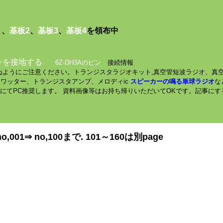
１
、
基板2
、
基板3
、
基板4
を領布中
ンを接地する
6Z-DH3Aのピン
接続情報
されぬようにご注意ください。トランジスタラジオキット,真空管短波ラジオ、真
ミニワッター、トランジスタアンプ、メロディic
スピーカーの鳴る単球ラジオ
な
数にてPC推奨します。 資料画像等はお持ち帰りいただいてOKです。記事に
⇒ no,100まで. 101～160は別page