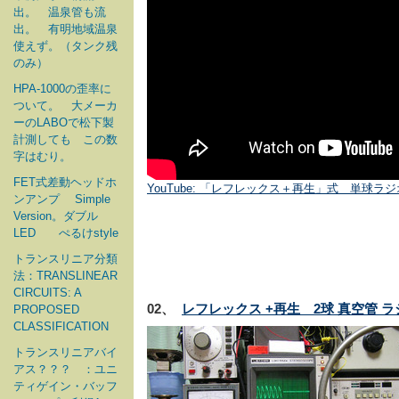
出。 温泉管も流
出。 有明地域温泉
使えず。（タンク残
のみ）
HPA-1000の歪率に
ついて。 大メーカ
ーのLABOで松下製
計測しても この数
字はむり。
FET式差動ヘッドホ
YouTube: 「レフレックス＋再生」式 単球ラ
ンアンプ Simple
Version。ダブル
LED ぺるけstyle
トランスリニア分類
法：TRANSLINEAR
CIRCUITS: A
02、
レフレックス +再生 2球 真空管 ラ
PROPOSED
CLASSIFICATION
トランスリニアバイ
アス？？？ ：ユニ
ティゲイン・バッフ