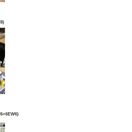
8)
W6+6EW6)