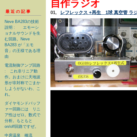
自作ラジオ
最近の記事
01,
レフレックス +再生 1球 真空管 ラ
Neve BA283の技術
説明 : エモーシ
ョナルサウンドを生
む回路。Neve
BA283 が「エモ
音」の王様である理
由
電流制御アンプ回路
: これ非リニア動
作。おまけに天地波
形が非対称でごまか
しようがないわ、こ
れ。
ダイヤモンドバッフ
ァー回路には リニ
ア性はゼロ。数式で
分析。もともと
on/off回路ですぜ。
中房温泉 橋流