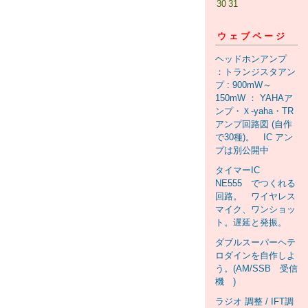
30
31
ウェブページ
ヘッドホンアンプ
：トランジスタアン
プ : 900mW～
150mW ： YAHAア
ンプ・Ｘ-yaha・TR
アンプ回路図 (自作
で30種)。 IC アン
プは別公開中
タイマーIC
NE555 でつくれる
回路。 ワイヤレス
マイク、ワンショッ
ト。遅延と発振。
ダブルスーパーヘテ
ロダインを自作しよ
う。(AM/SSB 受信
機 )
ラジオ 調整 / IFT調