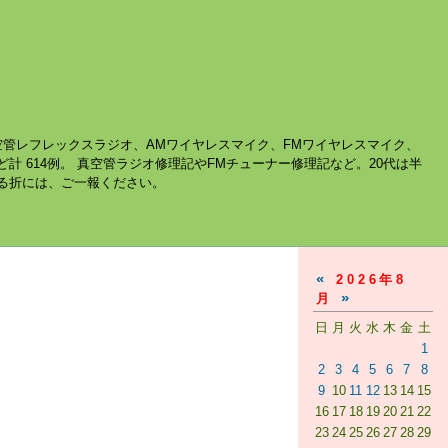
空管レフレックスラジオ、AMワイヤレスマイク、FMワイヤレスマイク、
ど計 614例。 真空管ラジオ修理記やFMチューナー修理記など。20代は半
する折には、ご一報ください。
«
2026年8
»
月
日
月
火
水
木
金
土
1
2
3
4
5
6
7
8
9
10
11
12
13
14
15
16
17
18
19
20
21
22
23
24
25
26
27
28
29