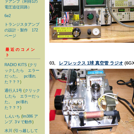
ァアンプ（利得1の
電圧追従回路）
6e2
トランジスタアンプ
の設計・製作 172
ページ
最近のコメン
ト
03,
レフレックス 1球 真空管 ラジオ
(6GX
RADIO KITS
(
クリ
ックしたら エラー
だった。 pc壊れ
た？？？
)
通行人1号
(
クリック
したら エラーだっ
た。 pc壊れ
た？？？
)
しんいち
(
lm386 ア
ンプ. 3Ｖで動作
)
水川
(
引っ越しして