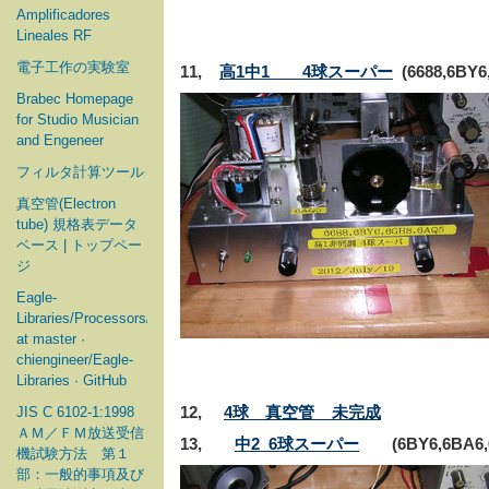
Amplificadores
Lineales RF
電子工作の実験室
11,
高1中1 4球スーパー
(6688,6BY6
Brabec Homepage
for Studio Musician
and Engeneer
フィルタ計算ツール
真空管(Electron
tube) 規格表データ
ベース | トップペー
ジ
Eagle-
Libraries/Processors/Microchip
at master ·
chiengineer/Eagle-
Libraries · GitHub
12,
4球 真空管 未完成
JIS C 6102-1:1998
ＡＭ／ＦＭ放送受信
13,
中2 6球スーパー
(6BY6,6BA6,6B
機試験方法 第１
部：一般的事項及び