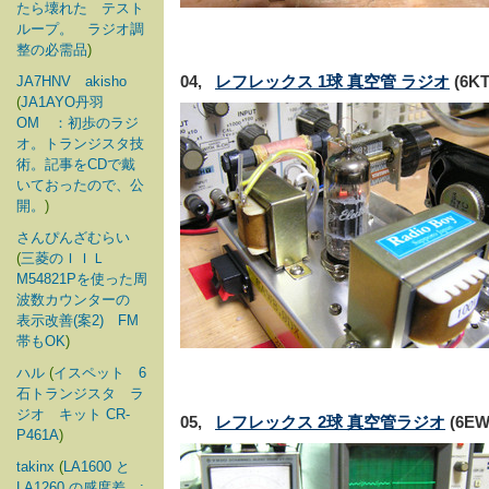
たら壊れた テスト
ループ。 ラジオ調
整の必需品
)
04,
レフレックス 1球 真空管 ラジオ
(6KT
JA7HNV akisho
(
JA1AYO丹羽
OM ：初歩のラジ
オ。トランジスタ技
術。記事をCDで戴
いておったので、公
開。
)
さんぴんざむらい
(
三菱のＩＩＬ
M54821Pを使った周
波数カウンターの
表示改善(案2) FM
帯もOK
)
ハル
(
イスペット 6
石トランジスタ ラ
ジオ キット CR-
05,
レフレックス 2球 真空管ラジオ
(6E
P461A
)
takinx
(
LA1600 と
LA1260 の感度差 :