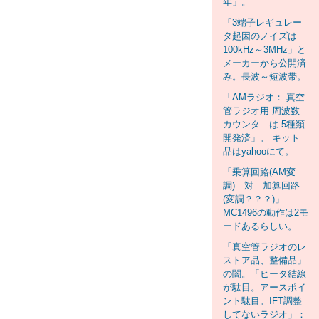
年」。
「3端子レギュレー
タ起因のノイズは
100kHz～3MHz」と
メーカーから公開済
み。長波～短波帯。
「AMラジオ： 真空
管ラジオ用 周波数
カウンタ は 5種類
開発済」。 キット
品はyahooにて。
「乗算回路(AM変
調) 対 加算回路
(変調？？？)」
MC1496の動作は2モ
ードあるらしい。
「真空管ラジオのレ
ストア品、整備品」
の闇。「ヒータ結線
が駄目。アースポイ
ント駄目。IFT調整
してないラジオ」：