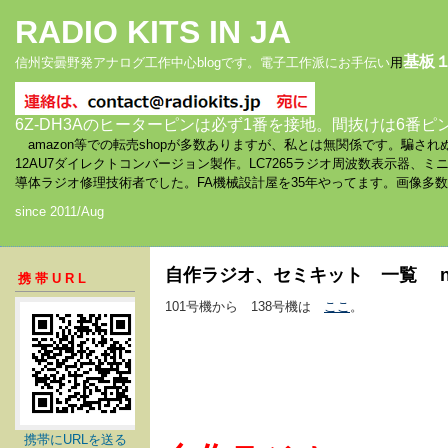
RADIO KITS IN JA
基板
信州安曇野発アナログ工作中心blogです。電子工作派にお手伝い
用
6Z-DH3Aのヒーターピンは必ず1番を接地。間抜けは6番ピ
amazon等での転売shopが多数ありますが、私とは無関係です。騙
12AU7ダイレクトコンバージョン製作。LC7265ラジオ周波数表示器、
導体ラジオ修理技術者でした。FA機械設計屋を35年やってます。画像多
since 2011/Aug
自作ラジオ、セミキット 一覧 no,001
携帯URL
101号機から 138号機は
ここ
。
携帯にURLを送る