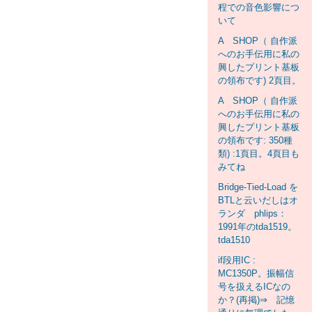
程での音色影響につ
いて
A SHOP（ 自作派
へのお手伝用に私の
興したプリント基板
の領布です) 2頁目。
A SHOP（ 自作派
へのお手伝用に私の
興したプリント基板
の領布です: 350種
類) :1頁目。4頁目も
みてね
Bridge-Tied-Load を
BTLと云いだしはオ
ランダ phlips：
1991年のtda1519。
tda1510
if段用IC :
MC1350P。振幅信
号を扱えるICなの
か？(再掲)⇒ 記憶