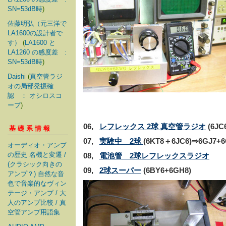
SN=53dB時
)
佐藤明弘（元三洋で
LA1600の設計者で
す）
(
LA1600 と
LA1260 の感度差 :
SN=53dB時
)
Daishi
(
真空管ラジ
オの局部発振確
認 ： オシロスコ
ープ
)
06,
レフレックス 2球 真空管ラジオ
(6JC
基礎系情報
07,
実験中 2球
(6KT8＋6JC6)⇒6GJ7+6
オーディオ・アンプ
の歴史 名機と変遷 /
08,
電池管 2球レフレックスラジオ
(クラシック向きの
09,
2球スーパー
(6BY6+6GH8)
アンプ？) 自然な音
色で音楽的なヴィン
テージ・アンプ / 大
人のアンプ比較 / 真
空管アンプ用語集