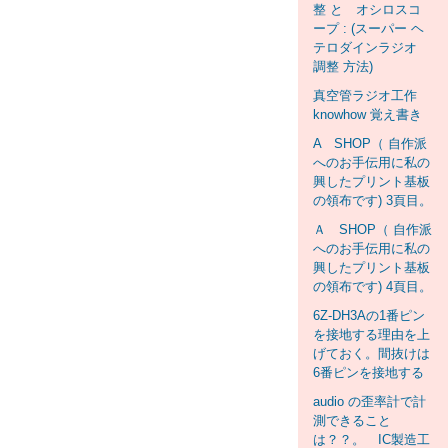
整 と オシロスコ
ープ : (スーパー ヘ
テロダインラジオ
調整 方法)
真空管ラジオ工作
knowhow 覚え書き
A SHOP（ 自作派
へのお手伝用に私の
興したプリント基板
の領布です) 3頁目。
Ａ SHOP（ 自作派
へのお手伝用に私の
興したプリント基板
の領布です) 4頁目。
6Z-DH3Aの1番ピン
を接地する理由を上
げておく。間抜けは
6番ピンを接地する
audio の歪率計で計
測できること
は？？。 IC製造工