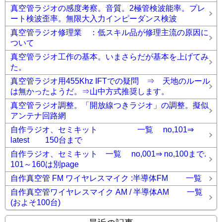
真空管ラジオの感度考察。音質。2極管検波能率。プレ
ート検波歪率。無限大入力インピーダンス検波
真空管ラジオ修理業 ：低スキル品が修理主流の原因に
ついて
真空管ラジオ工作の基本。いまさらだが基本を上げてみ
た。
真空管ラジオ用455Khz IFTでの疑問 ⇒ 天地のルール
は無かったようだ。⇒山中方式推奨します。
真空管ラジオ調整。「開放線つきラジオ」の調整。擬似
アンテナ回路網
自作ラジオ、セミキット 一覧 no,101⇒
latest 150台まで
自作ラジオ、セミキット 一覧 no,001⇒ no,100まで.
101～160は別page
自作真空管 FM ワイヤレスマイク :半導体FM 一覧
自作真空管ワイヤレスマイク AM / 半導体AM 一覧
(およそ100台)