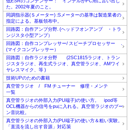
低ESRのコンデンサー： インテルがPC用に言い出し
た。2002年夏のこと。
同調指示器(Ｓメーター) :Sメーターの基準は製造業者の
指定による。基板領布中。
回路図：自作アンプ分野. (ヘッドフオンアンプ ・トラ
ンジスタ小型アンプ）
回路図：自作コンプレッサー/ スピーチプロセッサー .
(マイクコンプレッサー）
回路図：自作ラジオ分野 (2SC1815ラジオ、トラン
ジスタラジオ、再生式ラジオ、真空管ラジオ、AMワイ
ヤレスマイク、等 )
技術UPのための書籍
真空管ラジオ / FM チューナー 修理・メンテ
一覧
真空管ラジオの外部入力(PU端子)の使い方。 ipod等
OCL機器からの信号をpuに入れる。真空管ラジオのブー
ン音比較。
真空管ラジオの外部入力(PU端子)の使い方＆粗い実験。
「直流を流し出す音源」対応策