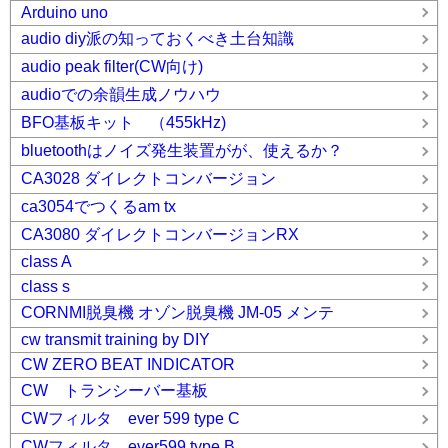
Arduino uno
audio diy派の知っておくべき土台知識
audio peak filter(CW向け)
audioでの余韻生成ノウハウ
BFO基板キット （455kHz)
bluetoothはノイズ発生装置がが、使えるか？
CA3028 ダイレクトコンバージョン
ca3054でつくるam tx
CA3080 ダイレクトコンバージョンRX
class A
class s
CORNMI脱臭機 オゾン脱臭機 JM-05 メンテ
cw transmit training by DIY
CW ZERO BEAT INDICATOR
CW トランシーバー基板
CWフィルタ ever 599 type C
CWフィルタ ever599 type B.