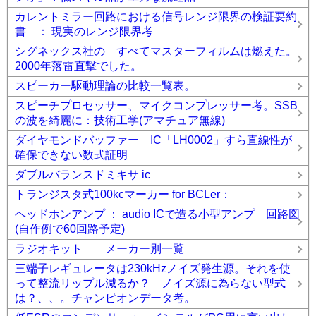
カレントミラー回路における信号レンジ限界の検証要約
書 ： 現実のレンジ限界考
シグネックス社の すべてマスターフィルムは燃えた。
2000年落雷直撃でした。
スピーカー駆動理論の比較一覧表。
スピーチプロセッサー、マイクコンプレッサー考。SSB
の波を綺麗に：技術工学(アマチュア無線)
ダイヤモンドバッファー IC「LH0002」すら直線性が
確保できない数式証明
ダブルバランスドミキサ ic
トランジスタ式100kcマーカー for BCLer：
ヘッドホンアンプ ： audio ICで造る小型アンプ 回路図
(自作例で60回路予定)
ラジオキット メーカー別一覧
三端子レギュレータは230kHzノイズ発生源。それを使
って整流リップル減るか？ ノイズ源に為らない型式
は？、、。チャンピオンデータ考。