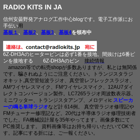
RADIO KITS IN JA
信州安曇野発アナログ工作中心blogです。電子工作派にお
手伝い
用
基板１
、
基板2
、
基板3
、
基板4
を領布中
6Z-DH3Aのヒーターピンは必ず1番を接地。間抜けは6番ピ
ンを接地する
6Z-DH3Aのピン
接続情報
amazon等での転売shopが多数ありますが、私とは無関係
です。騙されぬようにご注意ください。トランジスタラジ
オキット,真空管短波ラジオ、真空管レフレックスラジオ、
AMワイヤレスマイク、FMワイヤレスマイク、12AU7ダイ
レクトコンバージョン製作。LC7265ラジオ周波数表示器、
ミニワッター、トランジスタアンプ、メロディic
スピーカ
ーの鳴る単球ラジオ
など計 614例。 真空管ラジオ修理記や
FMチューナー修理記など。20代は半導体ラジオ修理技術者
でした。FA機械設計屋を35年やってます。画像多数にて
PC推奨します。 資料画像等はお持ち帰りいただいてOKで
す。記事にする折には、ご一報ください。