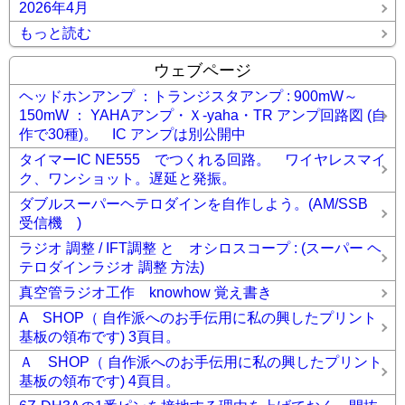
2026年4月
もっと読む
ウェブページ
ヘッドホンアンプ ：トランジスタアンプ : 900mW～
150mW ： YAHAアンプ・Ｘ-yaha・TR アンプ回路図 (自
作で30種)。 IC アンプは別公開中
タイマーIC NE555 でつくれる回路。 ワイヤレスマイ
ク、ワンショット。遅延と発振。
ダブルスーパーヘテロダインを自作しよう。(AM/SSB
受信機 )
ラジオ 調整 / IFT調整 と オシロスコープ : (スーパー ヘ
テロダインラジオ 調整 方法)
真空管ラジオ工作 knowhow 覚え書き
A SHOP（ 自作派へのお手伝用に私の興したプリント
基板の領布です) 3頁目。
Ａ SHOP（ 自作派へのお手伝用に私の興したプリント
基板の領布です) 4頁目。