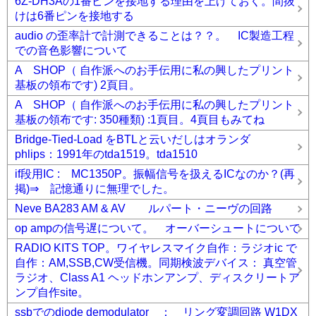
6Z-DH3Aの1番ピンを接地する理由を上げておく。間抜
けは6番ピンを接地する
audio の歪率計で計測できることは？？。 IC製造工程
での音色影響について
A SHOP（ 自作派へのお手伝用に私の興したプリント
基板の領布です) 2頁目。
A SHOP（ 自作派へのお手伝用に私の興したプリント
基板の領布です: 350種類) :1頁目。4頁目もみてね
Bridge-Tied-Load をBTLと云いだしはオランダ
phlips：1991年のtda1519。tda1510
if段用IC : MC1350P。振幅信号を扱えるICなのか？(再
掲)⇒ 記憶通りに無理でした。
Neve BA283 AM & AV ルパート・ニーヴの回路
op ampの信号遅について。 オーバーシュートについて
RADIO KITS TOP。ワイヤレスマイク自作：ラジオic で
自作：AM,SSB,CW受信機。同期検波デバイス： 真空管
ラジオ、Class A1 ヘッドホンアンプ、ディスクリートア
ンプ自作site。
ssbでのdiode demodulator ： リング変調回路 W1DX