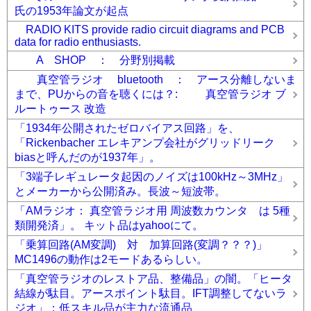
氏の1953年論文が起点
RADIO KITS provide radio circuit diagrams and PCB
data for radio enthusiasts.
A SHOP ： 分野別掲載
真空管ラジオ bluetooth ： アース分離しないま
まで、PUからの音を聴くには？: 真空管ラジオ ブ
ルートゥース 改造
「1934年公開されたゼロバイアス回路」を、
「Rickenbacher エレキアンプ会社がグリッドリーク
biasと呼んだのが1937年」。
「3端子レギュレータ起因のノイズは100kHz～3MHz」
とメーカーから公開済み。長波～短波帯。
「AMラジオ： 真空管ラジオ用 周波数カウンタ は 5種
類開発済」。 キット品はyahooにて。
「乗算回路(AM変調) 対 加算回路(変調？？？)」
MC1496の動作は2モードあるらしい。
「真空管ラジオのレストア品、整備品」の闇。「ヒータ
結線が駄目。アースポイント駄目。IFT調整してないラ
ジオ」：低スキル品が主力な流通品