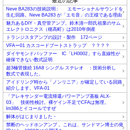
最近の記事
Neve BA283の技術説明 : エモーショナルサウンドを
生む回路。Neve BA283 が「エモ音」の王様である理由
魅力あるDIY・真空管アンプ。鈴木清一郎氏祖業のサム
エレクトロニクス（穂高町）は2010年倒産
トランジスタアンプの設計・製作 172ページ
VFAー01 カスコードブートストラップ ？？？？
ダイヤモンドバッファー IC「LH0002」すら直線性が
確保できない数式証明
超3極管接続 16A8 シングル ステレオ ：技術分析し
数式で表現した。
アイドリング時から「ノンリニア」が確定している回路
紹介します。VFA-01
「アレキサンダー電流帰還パワーアンプ基板 ALX-
03」 技術性検討。裸ゲイン不足でCFAは無理。
lm386とイコールですぜ
解体がはじまりました・
禁断のヘッドホンアンプ 。これは、サンドマン博士の発