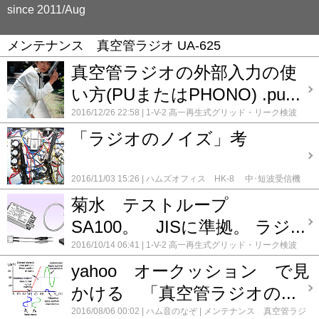
since 2011/Aug
メンテナンス 真空管ラジオ UA-625
真空管ラジオの外部入力の使
い方(PUまたはPHONO) .pu...
2016/12/26 22:58
1-V-2 高一再生式グリッド・リーク検波
ST管3球ラジオ
1000円 トランジスタラジオキット S66D
「ラジオのノイズ」考
1R-STD 単球 再生式ラジオキット
1RW-DX 単球 再生式
ラジオキット (6EH8)
3DC-STD 真空管 高1ゲルマ検波
ラジオキット
3S-STD 真空管 3球スーパーラジオキット
3S-STD 真空管 3球スーパーラジオキット 2号機
2016/11/03 15:26
ハムズオフィス HK-8 中･短波受信機
(6BY6,6DK6,6AW8)
3S-STD 真空管 3球スーパーラジオキ
キット 0-V-1
ハム音のなぞ
フォアーランド FR-7100
ット 3号機 (6BY6,6GK5,6BK7)
5球スーパー のメンテ
菊水 テストループ
FM/AM ラジオキット
フォアーランド FR-7300 FM/AM
ナンス
5球スーパー 改造修理
5球スーパーのメンテナン
ラジオ キット
メンテナンス FMチューナー FM-102 TRIO
ス 2号機
5球スーパーのメンテナンス 3号機
CX-555 改
SA100。 JISに準拠。 ラジ...
メンテナンス HEATHKIT GR-64
メンテナンス HR-10B
造
Felip 5球ST管 スーパー改造製作
Genny unit 01 (再生
Heath kit
メンテナンス S-106 クライスラー
メンテナン
2016/10/14 06:41
1-V-2 高一再生式グリッド・リーク検波
式ラジオ)
クライスラーのキャビネットラジオ
ステレオ
ス TRIO AF-10
メンテナンス TRIO AF-20
メンテナン
ST管3球ラジオ
1R-STD 単球 再生式ラジオキット
1RW-
アンプ AMP MINI (6AB8)
ハムズオフィス HK-8 中･短
ス TRIO AF-20 2号機
メンテナンス TRIO AF-20 3号機
メ
yahoo オークッション で見
DX 単球 再生式ラジオキット (6EH8)
3DC-STD 真空
波受信機キット 0-V-1
ハム音のなぞ
メンテナンス FMチュ
ンテナンス YAMAHA チューナー CT-R1
メンテナン
管 高1ゲルマ検波ラジオキット
3S-STD 真空管 3球ス
ーナー FM-102 TRIO
メンテナンス HEATHKIT GR-64
メ
ス オンキョー OS-850
メンテナンス テレビアン 6S-
かける 「真空管ラジオの...
ーパーラジオキット
5球スーパー のメンテナンス
5球スー
ンテナンス HR-10B Heath kit
メンテナンス S-106 クライ
350
メンテナンス パイオニア FM-B302
メンテナンス
パー 改造修理
5球スーパーのメンテナンス 2号機
5球ス
スラー
メンテナンス TRIO AF-10
メンテナンス TRIO
2016/08/06 00:02
ハム音のなぞ
メンテナンス 真空管ラジ
八欧電機 Lー65 AM/SW/FM
メンテナンス 春日無線 3
ーパーのメンテナンス 3号機
6TR-STD 6石 トランジスタ
AF-20
メンテナンス TRIO AF-20 2号機
メンテナンス