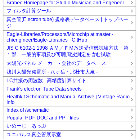
Brabec Homepage for Studio Musician and Engeneer
フィルタ計算ツール
真空管(Electron tube) 規格表データベース | トップペー
ジ
Eagle-Libraries/Processors/Microchip at master ·
chiengineer/Eagle-Libraries · GitHub
JIS C 6102-1:1998 ＡＭ／ＦＭ放送受信機試験方法 第
１部：一般的事項及び可聴周波測定を含む試験
太陽光パネル メーカー - 会社のデータベース
浅川太陽光発電所 - 八ヶ岳・北杜市大泉 -
LC共振の周波数 - 高精度計算サイト
Frank's electron Tube Data sheets
Heathkit Schematic and Manual Archive | Vintage Radio
Info
Index of /schematic
Popular PDF DOC and PPT files
いめーじ あっぷ
ユニパルス真空管展示室