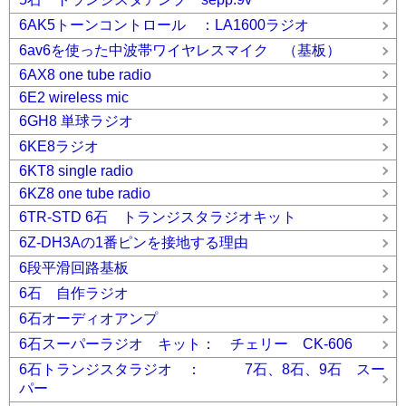
6AK5トーンコントロール ：LA1600ラジオ
6av6を使った中波帯ワイヤレスマイク （基板）
6AX8 one tube radio
6E2 wireless mic
6GH8 単球ラジオ
6KE8ラジオ
6KT8 single radio
6KZ8 one tube radio
6TR-STD 6石 トランジスタラジオキット
6Z-DH3Aの1番ピンを接地する理由
6段平滑回路基板
6石 自作ラジオ
6石オーディオアンプ
6石スーパーラジオ キット： チェリー CK-606
6石トランジスタラジオ ： 7石、8石、9石 スー
パー