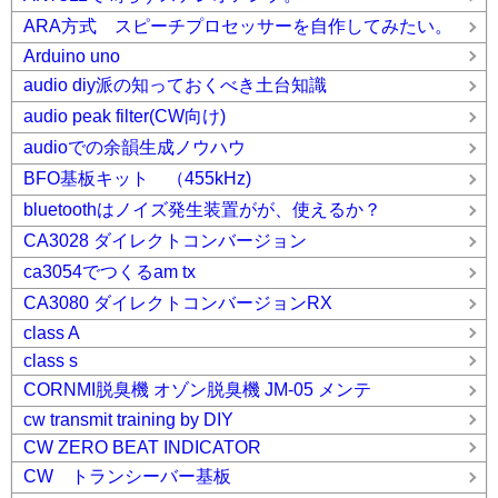
ARA方式 スピーチプロセッサーを自作してみたい。
Arduino uno
audio diy派の知っておくべき土台知識
audio peak filter(CW向け)
audioでの余韻生成ノウハウ
BFO基板キット （455kHz)
bluetoothはノイズ発生装置がが、使えるか？
CA3028 ダイレクトコンバージョン
ca3054でつくるam tx
CA3080 ダイレクトコンバージョンRX
class A
class s
CORNMI脱臭機 オゾン脱臭機 JM-05 メンテ
cw transmit training by DIY
CW ZERO BEAT INDICATOR
CW トランシーバー基板