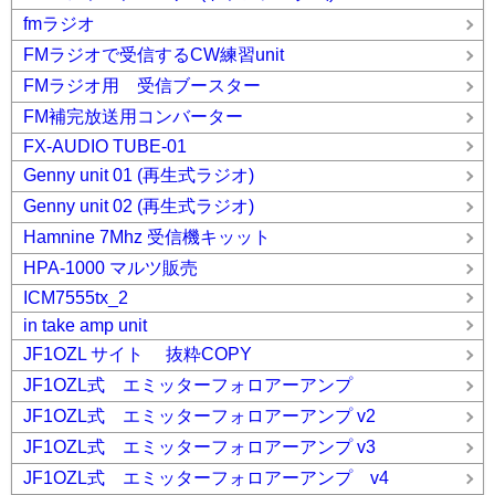
fmラジオ
FMラジオで受信するCW練習unit
FMラジオ用 受信ブースター
FM補完放送用コンバーター
FX-AUDIO TUBE-01
Genny unit 01 (再生式ラジオ)
Genny unit 02 (再生式ラジオ)
Hamnine 7Mhz 受信機キッット
HPA-1000 マルツ販売
ICM7555tx_2
in take amp unit
JF1OZL サイト 抜粋COPY
JF1OZL式 エミッターフォロアーアンプ
JF1OZL式 エミッターフォロアーアンプ v2
JF1OZL式 エミッターフォロアーアンプ v3
JF1OZL式 エミッターフォロアーアンプ v4