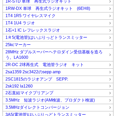
1R-STD 単球 再生式ラジオキット
1RW-DX 単球 再生式ラジオキット (6EH8)
1T4 1R5 ワイヤレスマイク
1T4 1U4 ラジオ
1石+1 IC レフレックスラジオ
1Ｒ5(電池管)はいぶりっどトランスミッター
25kcマーカー
28MHz ダブルスーパーヘテロダイン受信基板を造ろ
う。LA1600
2R-DC 2球再生式 電池管ラジオ キット
2sa1359 2sc3422のsepp amp
2SC1815のラジオアンプ SEPP.
2sk192 la1260
2石直結マイクプリアンプ
3.5MHz 短波ラジオ(AM検波、プロダクト検波)
3.5MHzダイレクトコンバージョン
3A5(電池管)はいぶりっどトランスミッター