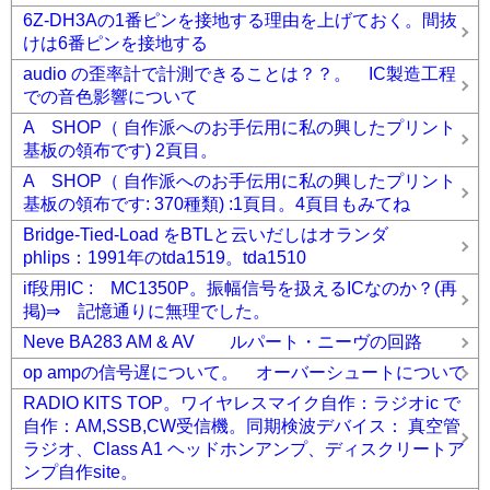
6Z-DH3Aの1番ピンを接地する理由を上げておく。間抜
けは6番ピンを接地する
audio の歪率計で計測できることは？？。 IC製造工程
での音色影響について
A SHOP（ 自作派へのお手伝用に私の興したプリント
基板の領布です) 2頁目。
A SHOP（ 自作派へのお手伝用に私の興したプリント
基板の領布です: 370種類) :1頁目。4頁目もみてね
Bridge-Tied-Load をBTLと云いだしはオランダ
phlips：1991年のtda1519。tda1510
if段用IC : MC1350P。振幅信号を扱えるICなのか？(再
掲)⇒ 記憶通りに無理でした。
Neve BA283 AM & AV ルパート・ニーヴの回路
op ampの信号遅について。 オーバーシュートについて
RADIO KITS TOP。ワイヤレスマイク自作：ラジオic で
自作：AM,SSB,CW受信機。同期検波デバイス： 真空管
ラジオ、Class A1 ヘッドホンアンプ、ディスクリートア
ンプ自作site。