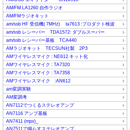
AM/FM LA1260 自作ラジオ
AM/FMラジオキット
am/ssb HF 受信機( 7MHz) ta7613 :プロダクト検波
am/ssb レシーバー TDA1572: ダブルスーパー
am/ssb レシーバー基板 TCA440
AMラジオキット TECSUN社製 2P3
AMワイヤレスマイク : NE612 キット化
AMワイヤレスマイク : TA7320
AMワイヤレスマイク : TA7358
AMワイヤレスマイク :AN612
am変調実験
AM変調考
AN7112でつくるステレオアンプ
AN7116 アンプ基板
AN7411 (mpx)_
AN7511で鳴らすステレオアンプ。