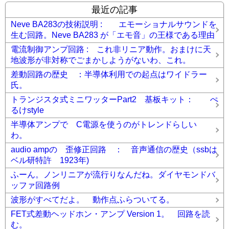
最近の記事
Neve BA283の技術説明 : エモーショナルサウンドを
生む回路。Neve BA283 が「エモ音」の王様である理由
電流制御アンプ回路 : これ非リニア動作。おまけに天
地波形が非対称でごまかしようがないわ、これ。
差動回路の歴史 ：半導体利用での起点はワイドラー
氏。
トランジスタ式ミニワッターPart2 基板キット： ぺ
るけstyle
半導体アンプで C電源を使うのがトレンドらしい
わ。
audio ampの 歪修正回路 ： 音声通信の歴史（ssbは
ベル研特許 1923年)
ふーん。ノンリニアが流行りなんだね。ダイヤモンドバ
ッファ回路例
波形がすべてだよ。 動作点ふらついてる。
FET式差動ヘッドホン・アンプ Version 1。 回路を読
む。