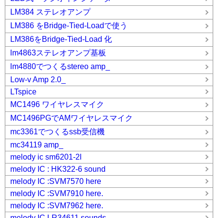
LM384 ステレオアンプ
LM386 をBridge-Tied-Loadで使う
LM386をBridge-Tied-Load 化
lm4863ステレオアンプ基板
lm4880でつくるstereo amp_
Low-v Amp 2.0_
LTspice
MC1496 ワイヤレスマイク
MC1496PGでAMワイヤレスマイク
mc3361でつくるssb受信機
mc34119 amp_
melody ic sm6201-2l
melody IC : HK322-6 sound
melody IC :SVM7570 here
melody IC :SVM7910 here.
melody IC :SVM7962 here.
melody IC LR34611 sounds