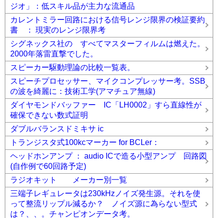
ジオ」：低スキル品が主力な流通品
カレントミラー回路における信号レンジ限界の検証要約
書 ： 現実のレンジ限界考
シグネックス社の すべてマスターフィルムは燃えた。
2000年落雷直撃でした。
スピーカー駆動理論の比較一覧表。
スピーチプロセッサー、マイクコンプレッサー考。SSB
の波を綺麗に：技術工学(アマチュア無線)
ダイヤモンドバッファー IC「LH0002」すら直線性が
確保できない数式証明
ダブルバランスドミキサ ic
トランジスタ式100kcマーカー for BCLer：
ヘッドホンアンプ ： audio ICで造る小型アンプ 回路図
(自作例で60回路予定)
ラジオキット メーカー別一覧
三端子レギュレータは230kHzノイズ発生源。それを使
って整流リップル減るか？ ノイズ源に為らない型式
は？、、。チャンピオンデータ考。