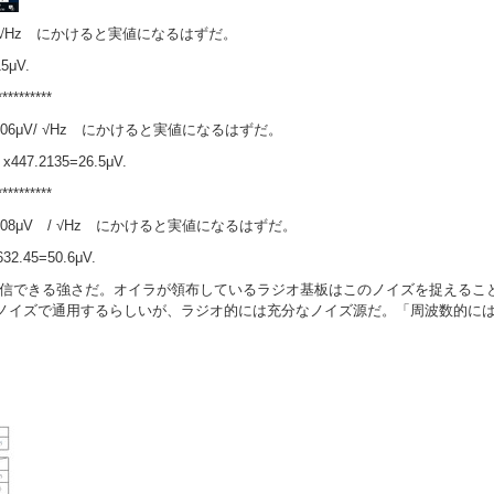
.2μV/ √Hz にかけると実値になるはずだ。
5μV.
**********
 を 0.06μV/ √Hz にかけると実値になるはずだ。
447.2
135
=26.5μV.
**********
 を 0.08μV / √Hz にかけると実値になるはずだ。
632.45=50.6
μV.
楽に受信できる強さだ。オイラが領布しているラジオ基板はこのノイズを捉える
は低ノイズで通用するらしいが、ラジオ的には充分なノイズ源だ。「周波数的には