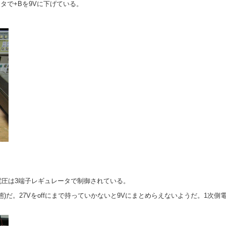
タで+Bを9Vに下げている。
圧は3端子レギュレータで制御されている。
f状態)だ。27Vをoffにまで持っていかないと9Vにまとめらえないようだ。1