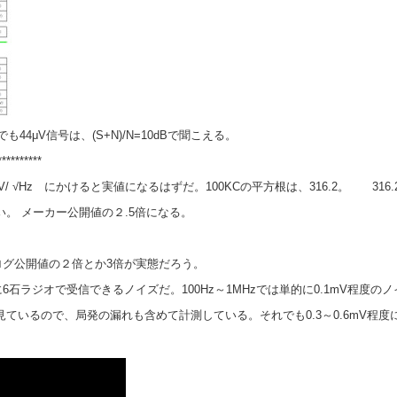
」でも44μV信号は、
(S+N)/N=10dBで聞こえる。
**********
0.02μV/ √Hz にかけると実値になるはずだ。
100KCの平方根は、
316.2。 316.2
しい。 メーカー公開値の２.5倍になる。
ログ
公開値の２倍とか3倍が実態だろう。
石ラジオで受信できるノイズだ。100Hz～1MHzでは単的に0.1mV程度の
は見ているので、局発の漏れも含めて計測している。それでも0.3～0.6mV程