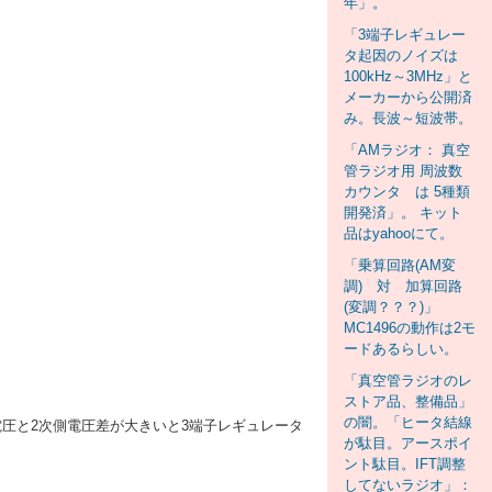
年」。
「3端子レギュレー
タ起因のノイズは
100kHz～3MHz」と
メーカーから公開済
み。長波～短波帯。
「AMラジオ： 真空
管ラジオ用 周波数
カウンタ は 5種類
開発済」。 キット
品はyahooにて。
「乗算回路(AM変
調) 対 加算回路
(変調？？？)」
MC1496の動作は2モ
ードあるらしい。
「真空管ラジオのレ
ストア品、整備品」
の闇。「ヒータ結線
次側電圧と2次側電圧差が大きいと3端子レギュレータ
が駄目。アースポイ
ント駄目。IFT調整
してないラジオ」：