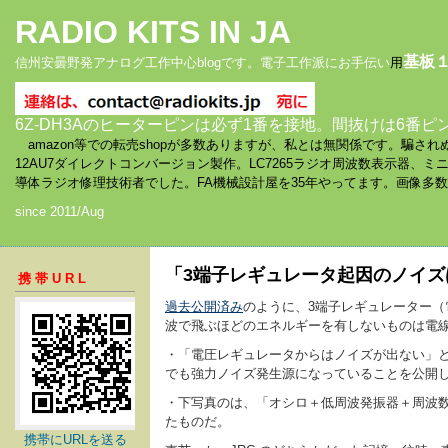
RADIO KITS IN JA
基板
信州安曇野発アナログ工作中心blogです。電子工作派にお手伝い
用
6Z-DH3Aのヒーターピンは必ず1番を接地。間抜けは6番ピ
amazon等での転売shopが多数ありますが、私とは無関係です。騙
12AU7ダイレクトコンバージョン製作。LC7265ラジオ周波数表示器、
導体ラジオ修理技術者でした。FA機械設計屋を35年やってます。画像多
since 2011/Aug
「3端子レギュレータ起因のノイズは
携帯URL
過去公開済み
のように、3端子レギュレーター（
波で飛ぶほどのエネルギーを有しないものは電
・「電圧レギュレータからはノイズが出ない」
でも強力ノイズ発生源になっていることを公開
・下写真のは、「オシロ＋低周波発振器＋周波数
たものだ。
携帯にURLを送る