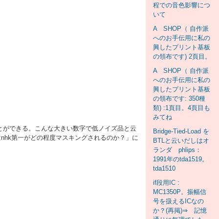
程での音色影響につ
いて
A SHOP（ 自作派
へのお手伝用に私の
興したプリント基板
の領布です) 2頁目。
A SHOP（ 自作派
へのお手伝用に私の
興したプリント基板
の領布です: 350種
類) :1頁目。4頁目も
みてね
ことができる。こんな大きい数字で低ノイズ品と云
Bridge-Tied-Load を
nhk第一がどの程度マスキングされるのか？」に
BTLと云いだしはオ
ランダ phlips：
1991年のtda1519。
tda1510
if段用IC :
MC1350P。振幅信
号を扱えるICなの
か？(再掲)⇒ 記憶