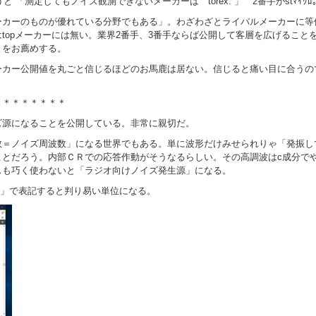
うと 「
測定してもノイズ観測できないメーカーは torex. 」 2番手がst
ーカーのものが優れている分野でもある」。わざわざとライバルメーカーに等
topメーカーには無い。業界2番手、3番手ならば公開して客層を広げること
とをお薦めする。
ーカー公開値を丸ごと信じるほどのお馬鹿は居ない。信じると痛い目に合うの
＊＊＊＊＊＊＊＊
ズ源になることを公開している。非常に親切だ。
＝ノイズ周波数」になる世界でもある。単に波形だけみせられりゃ「発振してい
とだろう。内部ＣＲでの応答作動がそうなるらしい。その高調波はc成分でや
スも巧く使わないと「ラジオ向けノイズ発生源」になる。
μV 」で表記すると判り易い単位になる。