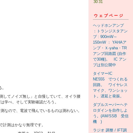
30
31
ウェブページ
ヘッドホンアンプ
：トランジスタアン
プ : 900mW～
150mW ： YAHAア
ンプ・Ｘ-yaha・TR
アンプ回路図 (自作
で30種)。 IC アン
プは別公開中
タイマーIC
NE555 でつくれる
回路。 ワイヤレス
る。
マイク、ワンショッ
ト。遅延と発振。
まで計測してノイズ無し」と自慢していて、オイラ腰
先ずは学べ、そして実験確認だろう。
ダブルスーパーヘテ
ロダインを自作しよ
計測なので、電波で飛んでいるものは測れない。
う。(AM/SSB 受信
機 )
で計測はかなり無理です。
ラジオ 調整 / IFT調