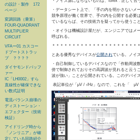
・ノイズ源にならないものは、torex . 正しく云
の設計・製作 172
・データシート上で、「手の内を明かさないメ
ページ
競争原理が働く世界で、手の内を公開する必要は
変調回路（乗算）
ているならば、その技術力を疑ってから使うこ
FOUR-QUADRANT
・オイラは機械設計屋だが、エンジニアではメ
MULTIPLIER
呼ばれる。
CIRCUIT
＊＊＊＊＊＊＊＊＊＊＊＊＊＊＊＊＊＊＊＊＊
VFAー01 カスコー
ドブートストラッ
とある優秀なデバイスが
公開され
ている。ノイ
プ ？？？？
・自己制御しているデバイスなので「作動周波数
ダイヤモンドバッフ
傍で制御されておりその高調波が見れると云うこ
ァー
波が強い」ことが公開されている。このデバイ
IC「LH0002」すら
表記単位が「μV / √Hz」なので、これを「 
直線性が確保できな
い数式証明
電流バランス崩壊の
ディストーション・
エフェクター（技術
検証）
アイドリング時から
「ノンリニア」が確
定している回路紹介