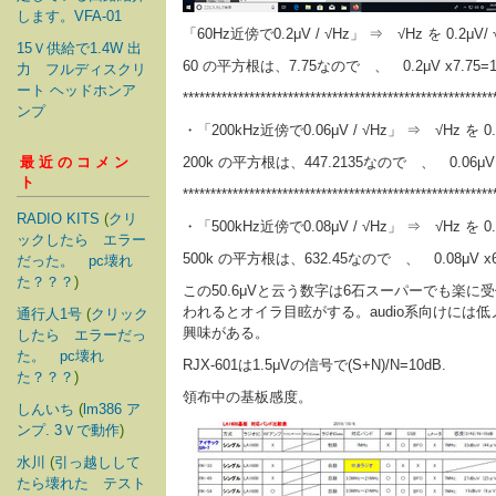
します。VFA-01
「60Hz近傍で0.2μV / √Hz」 ⇒ √Hz を 0
15Ｖ供給で1.4W 出
60 の平方根は、7.75
なので 、 0.2μV x7.75
=1
力 フルディスクリ
ート ヘッドホンア
********************************************************
ンプ
・「200kHz近傍で0.06μV / √Hz」 ⇒ √Hz
最近のコメン
200k の平方根は、
447
.2
135
なので 、 0.06μV x
ト
********************************************************
RADIO KITS
(
クリ
・「500kHz近傍で0.08μV / √Hz」 ⇒ √Hz
ックしたら エラー
500k の平方根は、632.45
なので 、 0.08μV x
だった。 pc壊れ
た？？？
)
この50.6μVと云う数字は6石スーパーでも
われるとオイラ目眩がする。audio系向けに
通行人1号
(
クリック
興味がある。
したら エラーだっ
た。 pc壊れ
RJX-601は1.5μVの信号で(S+N)/N=10dB.
た？？？
)
領布中の基板感度。
しんいち
(
lm386 ア
ンプ. 3Ｖで動作
)
水川
(
引っ越しして
たら壊れた テスト