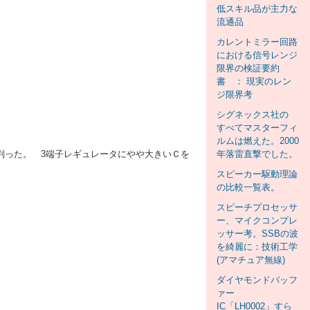
低スキル品が主力な
流通品
カレントミラー回路
における信号レンジ
限界の検証要約
書 ： 現実のレン
ジ限界考
シグネックス社の
すべてマスターフィ
ルムは燃えた。2000
は判った。 3端子レギュレータにやや大きいＣを
年落雷直撃でした。
スピーカー駆動理論
の比較一覧表。
スピーチプロセッサ
ー、マイクコンプレ
ッサー考。SSBの波
を綺麗に：技術工学
(アマチュア無線)
ダイヤモンドバッフ
ァー
IC「LH0002」すら