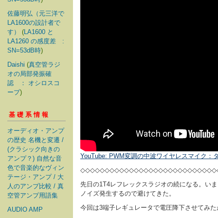
佐藤明弘（元三洋で
LA1600の設計者で
す）
(
LA1600 と
LA1260 の感度差 :
SN=53dB時
)
Daishi
(
真空管ラジ
オの局部発振確
認 ： オシロスコ
ープ
)
基礎系情報
オーディオ・アンプ
の歴史 名機と変遷 /
(クラシック向きの
YouTube: PWM変調の中波ワイヤレスマイク：タ
アンプ？) 自然な音
色で音楽的なヴィン
◇◇◇◇◇◇◇◇◇◇◇◇◇◇◇◇◇◇◇◇◇◇◇◇◇◇◇◇
テージ・アンプ / 大
先日の1T4レフレックスラジオの続になる。いま
人のアンプ比較 / 真
ノイズ発生するので避けてきた。
空管アンプ用語集
今回は3端子レギュレータで電圧降下させてみ
AUDIO AMP