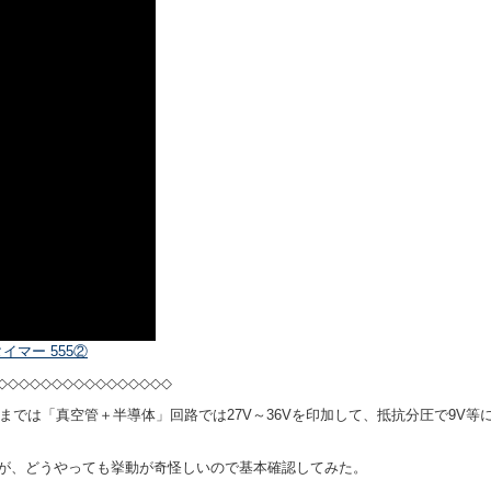
イマー 555②
◇◇◇◇◇◇◇◇◇◇◇◇◇◇◇◇
までは「真空管＋半導体」回路では27V～36Vを印加して、抵抗分圧で9V
たが、どうやっても挙動が奇怪しいので基本確認してみた。