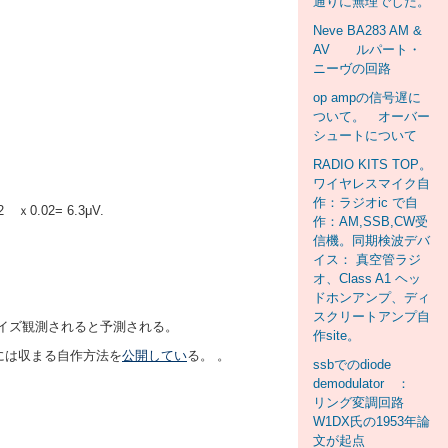
通りに無理でした。
Neve BA283 AM &
AV ルパート・
ニーヴの回路
op ampの信号遅に
ついて。 オーバー
シュートについて
RADIO KITS TOP。
ワイヤレスマイク自
作：ラジオic で自
 ｘ0.02= 6.3μV.
作：AM,SSB,CW受
信機。同期検波デバ
イス： 真空管ラジ
オ、Class A1 ヘッ
ドホンアンプ、ディ
スクリートアンプ自
ノイズ観測されると予測される。
作site。
度には収まる自作方法を
公開してい
る。 。
ssbでのdiode
demodulator ：
リング変調回路
W1DX氏の1953年論
文が起点