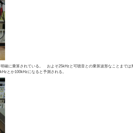
 明確に乗算されている。 およそ25kHzと可聴音との乗算波形なことまで
Hzとか100kHzになると予測される。