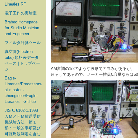
Lineales RF
電子工作の実験室
Brabec Homepage
for Studio Musician
and Engeneer
フィルタ計算ツール
真空管(Electron
tube) 規格表データ
ベース | トップペー
AM変調の1/2のような波形で面白みがあるが、
ジ
吊るしてあるので、メーカー推奨C容量ならば50k
Eagle-
Libraries/Processors/Microchip
at master ·
chiengineer/Eagle-
Libraries · GitHub
JIS C 6102-1:1998
ＡＭ／ＦＭ放送受信
機試験方法 第１
部：一般的事項及び
可聴周波測定を含む