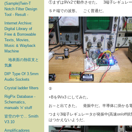
①まずは9Vx2で動作させた。 3端子レギュレー
(Sample)Twin-T
Notch Filter Design
ＳＰ端での波形。 ごく普通だ。
Tool - Result -
Internet Archive:
Digital Library of
Free & Borrowable
Texts, Movies,
Music & Wayback
Machine
地表面の熱収支と
気象
DIP Type Of 3.5mm
Audio Sockets
Crystal ladder filters
②
RigPix Database -
+Bを9Vx3 にしてみた。
Schematics,
お～と出てきた。 発振中だ。半導体に掛かる電
manuals 'n' stuff
つまり3端子レギュレータが発振中(高速on/of
皆空の中で... Smith
はつかえないようだ、
V3.10
Amplificadores