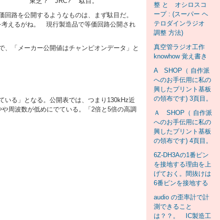
ﾏｲｸﾛ。 東芝？ JRC? 駄目。
整 と オシロスコ
ープ : (スーパー ヘ
価回路を公開するようなものは、まず駄目だ。
テロダインラジオ
を考えるがね。 現行製造品で等価回路公開され
調整 方法)
真空管ラジオ工作
で、「メーカー公開値はチャンピオンデータ」と
knowhow 覚え書き
A SHOP（ 自作派
へのお手伝用に私の
興したプリント基板
の領布です) 3頁目。
る」となる。公開表では、つまり130kHz近
や周波数が低めにでている。「2倍と5倍の高調
Ａ SHOP（ 自作派
へのお手伝用に私の
興したプリント基板
の領布です) 4頁目。
6Z-DH3Aの1番ピン
を接地する理由を上
げておく。間抜けは
6番ピンを接地する
audio の歪率計で計
測できること
は？？。 IC製造工