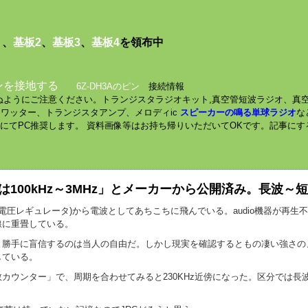
１
、
基板2
、
基板3
、
基板4
を領布中
ンを接地する
6Z-DH3Aのピン
接続情報
されぬようにご注意ください。トランジスタラジオキット,真空管短波ラジオ、真
ミニワッター、トランジスタアンプ、メロディic
スピーカーの鳴る単球ラジオ
な
数にてPC推奨します。 資料画像等はお持ち帰りいただいてOKです。記事に
100kHz～3MHz」とメーカーから公開済み。長波～
電圧レギュレータ)から電波としてあちこちに飛んでいる。audio機器が再
線に重畳している。
と勝手に盲信するのは当人の自由だ。しかし現実を確認するともの凄い強さの
している。
カウンター」で、周期を合わせてみると230KHz近傍になった。区分では長