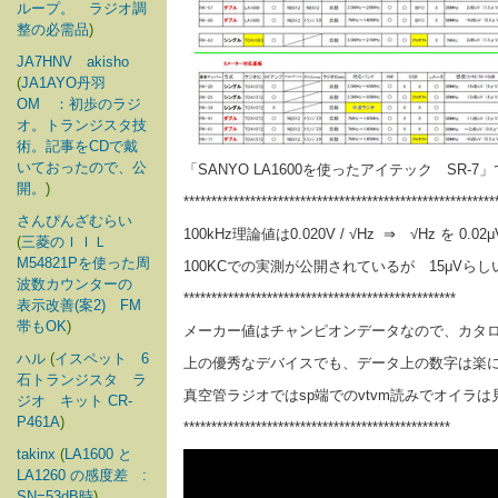
ループ。 ラジオ調
整の必需品
)
JA7HNV akisho
(
JA1AYO丹羽
OM ：初歩のラジ
オ。トランジスタ技
術。記事をCDで戴
いておったので、公
「SANYO LA1600を使ったアイテック SR-7
開。
)
********************************************************
さんぴんざむらい
100kHz理論値は0.020V / √Hz ⇒ √Hz を 
(
三菱のＩＩＬ
M54821Pを使った周
100KCでの実測が公開されているが 15μVら
波数カウンターの
*************************************************
表示改善(案2) FM
帯もOK
)
メーカー値はチャンピオンデータなので、カタ
ハル
(
イスペット 6
上の優秀なデバイスでも、データ上の数字は楽に6
石トランジスタ ラ
真空管ラジオではsp端でのvtvm読みでオイラ
ジオ キット CR-
P461A
)
************************************************
takinx
(
LA1600 と
LA1260 の感度差 :
SN=53dB時
)