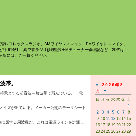
空管レフレックスラジオ、AMワイヤレスマイク、FMワイヤレスマイク、
ど計 614例。 真空管ラジオ修理記やFMチューナー修理記など。20代は半
する折には、ご一報ください。
短波帯。
«
2026年8
»
月
生不得意とする超音波～短波帯で飛んでいる。 電
日
月
火
水
木
金
土
1
ノイズが出ている。メーカー公開のデータシート
2
3
4
5
6
7
8
9
10
11
12
13
14
15
波に属する周波数だ。これは電源ラインを計測し
16
17
18
19
20
21
22
23
24
25
26
27
28
29