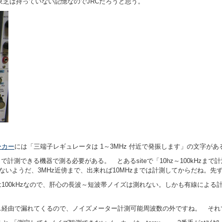
東芝は持っていない記憶なのでJRCだろうと思う。
ーカー
には
「三端子レギュレータは 1～3MHz 付近で発振します」の文字があ
まで計測できる機器で測る必要がある。 とあるsiteで「10hz～100kHz
いないようだ、3MHz近傍まで、出来れば10MHzまでは計測してからだね。
100kHzなので、肝心の長波～短波帯ノイズは測れない。しかも有線による
ス経由で漏れてくるので、ノイズメーター計測可能周波数の外ですね。 それ