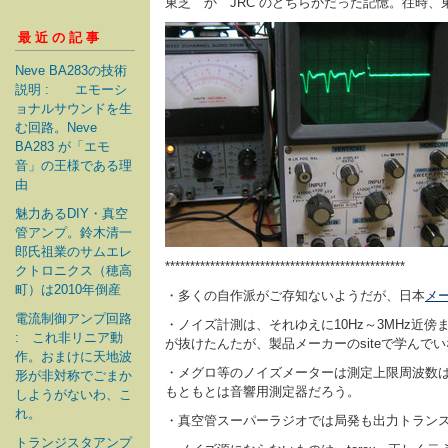
東芝 か JRC のどちらかだった記憶。往時、
最近の記事
Neve BA283の技術
説明 : エモーシ
ョナルサウンドを生
む回路。Neve
BA283 が「エモ
音」の王様である理
由
魅力あるDIY・真空
管アンプ。鈴木清一
郎氏祖業のサムエレ
************************************************
クトロニクス（穂高
町）は2010年倒産
・多くの自作派がご存知ないようだが、日本
メ
電流制御アンプ回路
・ノイズ計測は、それゆえに10Hz～3MHz近傍
: これ非リニア動
が抜けたんたが、製品メーカーのsiteで学んで
作。おまけに天地波
・メグロ等のノイズメーターは測定上限周波数は
形が非対称でごまか
もともとは音響用測定器だろう。
しようがないわ、こ
れ。
・真空管スーパーラジオでは局発も出力トラン
トランジスタアンプ