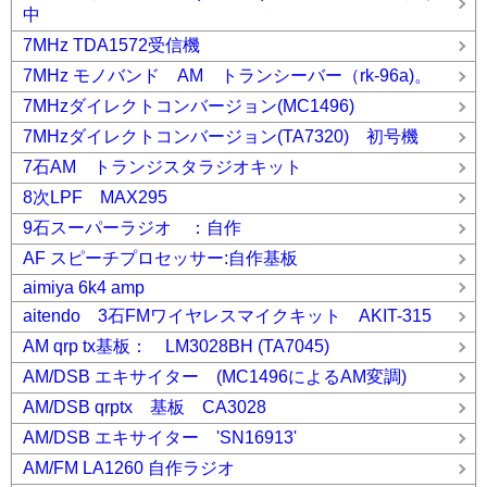
中
7MHz TDA1572受信機
7MHz モノバンド AM トランシーバー（rk-96a)。
7MHzダイレクトコンバージョン(MC1496)
7MHzダイレクトコンバージョン(TA7320) 初号機
7石AM トランジスタラジオキット
8次LPF MAX295
9石スーパーラジオ ：自作
AF スピーチプロセッサー:自作基板
aimiya 6k4 amp
aitendo 3石FMワイヤレスマイクキット AKIT-315
AM qrp tx基板： LM3028BH (TA7045)
AM/DSB エキサイター (MC1496によるAM変調)
AM/DSB qrptx 基板 CA3028
AM/DSB エキサイター 'SN16913'
AM/FM LA1260 自作ラジオ