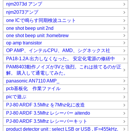
njm2073d アンプ
njm2073アンプ
one ICで鳴らす同期検波ユニット
one shot beep unit 2nd
one shot beep unit :homebrew
op amp transistor
OP AMP、インテルCPU、AMD、シグネックス社
PA18-1.2A 出力しなくなった。 安定化電源の修繕中
PAM8403動作ノイズが3Vと強烈。これは捨てるのが正
解。 購入して通電してみた。
panasonic AN7110 AMP_
pcb基板化 作業ファイル
picで遊ぶ
PJ-80 ARDF 3.5Mhz を7Mhz化に改造
PJ-80 ARDF 3.5Mhz レシーバー aitendo
PJ-80 ARDF 3.5Mhz レシーバーキット
product detector unit : select LSB or USB , IF=455kHz.