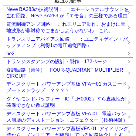
最近の記事
Neve BA283の技術説明 : エモーショナルサウンドを
生む回路。Neve BA283 が「エモ音」の王様である理由
電流制御アンプ回路 : これ非リニア動作。おまけに天
地波形が非対称でごまかしようがないわ、これ。
トランスリニアバイアス回路 ：ユニティゲイン・バ
ッファアンプ（利得1の電圧追従回路）
6e2
トランジスタアンプの設計・製作 172ページ
変調回路（乗算） FOUR-QUADRANT MULTIPLIER
CIRCUIT
ディスクリート パワーアンプ基板 VFAー01 カスコード
ブートストラップ ？？？？
ダイヤモンドバッファー IC「LH0002」すら直線性が
確保できない数式証明
ディスクリート パワーアンプ基板 VFA-01 : 電流バラン
ス崩壊のディストーション・エフェクター（技術検証）
ディスクリート パワーアンプ基板VFA-01 .アイドリング
時から「ノンリニア」が確定している回路紹介します。