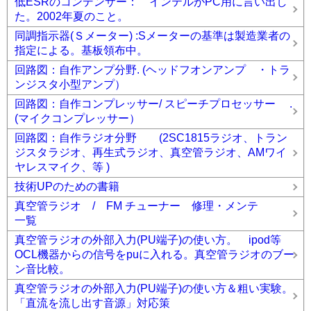
低ESRのコンデンサー： インテルがPC用に言い出し
た。2002年夏のこと。
同調指示器(Ｓメーター) :Sメーターの基準は製造業者の
指定による。基板領布中。
回路図：自作アンプ分野. (ヘッドフオンアンプ ・トラ
ンジスタ小型アンプ）
回路図：自作コンプレッサー/ スピーチプロセッサー .
(マイクコンプレッサー）
回路図：自作ラジオ分野 (2SC1815ラジオ、トラン
ジスタラジオ、再生式ラジオ、真空管ラジオ、AMワイ
ヤレスマイク、等 )
技術UPのための書籍
真空管ラジオ / FM チューナー 修理・メンテ
一覧
真空管ラジオの外部入力(PU端子)の使い方。 ipod等
OCL機器からの信号をpuに入れる。真空管ラジオのブー
ン音比較。
真空管ラジオの外部入力(PU端子)の使い方＆粗い実験。
「直流を流し出す音源」対応策