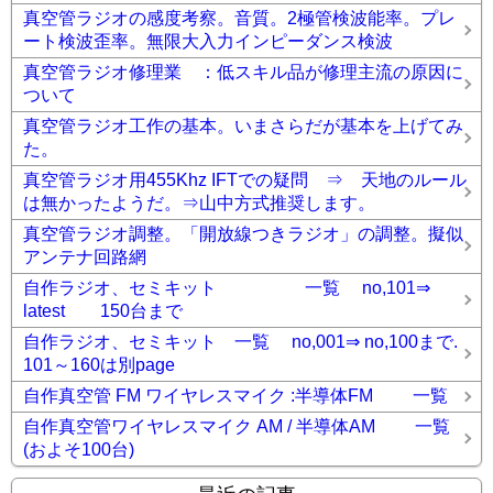
真空管ラジオの感度考察。音質。2極管検波能率。プレ
ート検波歪率。無限大入力インピーダンス検波
真空管ラジオ修理業 ：低スキル品が修理主流の原因に
ついて
真空管ラジオ工作の基本。いまさらだが基本を上げてみ
た。
真空管ラジオ用455Khz IFTでの疑問 ⇒ 天地のルール
は無かったようだ。⇒山中方式推奨します。
真空管ラジオ調整。「開放線つきラジオ」の調整。擬似
アンテナ回路網
自作ラジオ、セミキット 一覧 no,101⇒
latest 150台まで
自作ラジオ、セミキット 一覧 no,001⇒ no,100まで.
101～160は別page
自作真空管 FM ワイヤレスマイク :半導体FM 一覧
自作真空管ワイヤレスマイク AM / 半導体AM 一覧
(およそ100台)