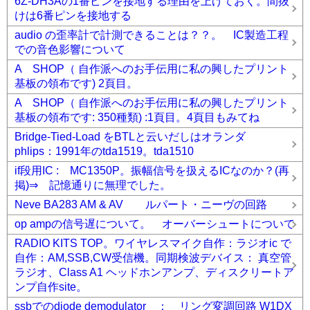
6Z-DH3Aの1番ピンを接地する理由を上げておく。間抜
けは6番ピンを接地する
audio の歪率計で計測できることは？？。 IC製造工程
での音色影響について
A SHOP（ 自作派へのお手伝用に私の興したプリント
基板の領布です) 2頁目。
A SHOP（ 自作派へのお手伝用に私の興したプリント
基板の領布です: 350種類) :1頁目。4頁目もみてね
Bridge-Tied-Load をBTLと云いだしはオランダ
phlips：1991年のtda1519。tda1510
if段用IC : MC1350P。振幅信号を扱えるICなのか？(再
掲)⇒ 記憶通りに無理でした。
Neve BA283 AM & AV ルパート・ニーヴの回路
op ampの信号遅について。 オーバーシュートについて
RADIO KITS TOP。ワイヤレスマイク自作：ラジオic で
自作：AM,SSB,CW受信機。同期検波デバイス： 真空管
ラジオ、Class A1 ヘッドホンアンプ、ディスクリートア
ンプ自作site。
ssbでのdiode demodulator ： リング変調回路 W1DX