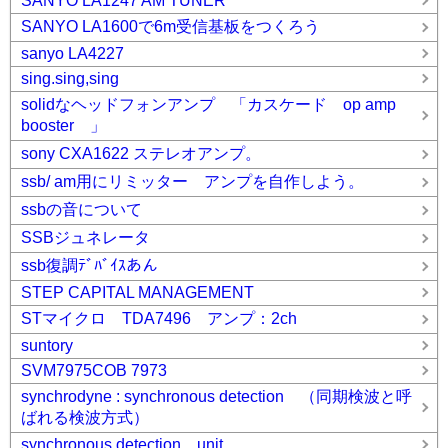
SANYO LA1247 AM TUNER
SANYO LA1600で6m受信基板をつくろう
sanyo LA4227
sing.sing,sing
solidなヘッドフォンアンプ 「カスケード op amp
booster 」
sony CXA1622 ステレオアンプ。
ssb/ am用にリミッター アンプを自作しよう。
ssbの音について
SSBジュネレータ
ssb復調ﾃﾞﾊﾞｲｽあん
STEP CAPITAL MANAGEMENT
STマイクロ TDA7496 アンプ：2ch
suntory
SVM7975COB 7973
synchrodyne : synchronous detection （同期検波と呼
ばれる検波方式）
synchronous detection unit