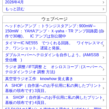
2026年4月
もっと読む
ウェブページ
ヘッドホンアンプ ：トランジスタアンプ : 900mW～
150mW ： YAHAアンプ・Ｘ-yaha・TR アンプ回路図 (自
作で30種)。 IC アンプは別公開中
タイマーIC NE555 でつくれる回路。 ワイヤレスマイ
ク、ワンショット。遅延と発振。
ダブルスーパーヘテロダインを自作しよう。(AM/SSB
受信機 )
ラジオ 調整 / IFT調整 と オシロスコープ : (スーパー ヘ
テロダインラジオ 調整 方法)
真空管ラジオ工作 knowhow 覚え書き
A SHOP（ 自作派へのお手伝用に私の興したプリント
基板の領布です) 3頁目。
Ａ SHOP（ 自作派へのお手伝用に私の興したプリント
基板の領布です) 4頁目。