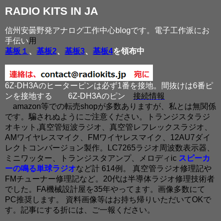
RADIO KITS IN JA
信州安曇野発アナログ工作中心blogです。電子工作派にお
手伝い
用
基板１
、
基板2
、
基板3
、
基板4
を領布中
6Z-DH3Aのヒーターピンは必ず1番を接地。間抜けは6番ピ
ンを接地する
6Z-DH3Aのピン
接続情報
amazon等での転売shopが多数ありますが、私とは無関係
です。騙されぬようにご注意ください。トランジスタラジ
オキット,真空管短波ラジオ、真空管レフレックスラジオ、
AMワイヤレスマイク、FMワイヤレスマイク、12AU7ダイ
レクトコンバージョン製作。LC7265ラジオ周波数表示器、
ミニワッター、トランジスタアンプ、メロディic
スピーカ
ーの鳴る単球ラジオ
など計 614例。 真空管ラジオ修理記や
FMチューナー修理記など。20代は半導体ラジオ修理技術者
でした。FA機械設計屋を35年やってます。画像多数にて
PC推奨します。 資料画像等はお持ち帰りいただいてOKで
す。記事にする折には、ご一報ください。