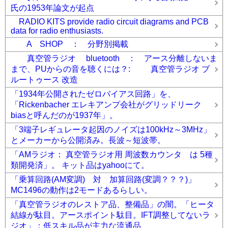
氏の1953年論文が起点
RADIO KITS provide radio circuit diagrams and PCB
data for radio enthusiasts.
A SHOP ： 分野別掲載
真空管ラジオ bluetooth ： アース分離しないま
まで、PUからの音を聴くには？: 真空管ラジオ ブ
ルートゥース 改造
「1934年公開されたゼロバイアス回路」を、
「Rickenbacher エレキアンプ会社がグリッドリーク
biasと呼んだのが1937年」。
「3端子レギュレータ起因のノイズは100kHz～3MHz」
とメーカーから公開済み。長波～短波帯。
「AMラジオ： 真空管ラジオ用 周波数カウンタ は 5種
類開発済」。 キット品はyahooにて。
「乗算回路(AM変調) 対 加算回路(変調？？？)」
MC1496の動作は2モードあるらしい。
「真空管ラジオのレストア品、整備品」の闇。「ヒータ
結線が駄目。アースポイント駄目。IFT調整してないラ
ジオ」：低スキル品が主力な流通品