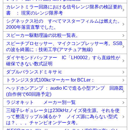
カレントミラー回路における信号レンジ限界の検証要約
書 ： 現実のレンジ限界考
シグネックス社の すべてマスターフィルムは燃えた。
2000年落雷直撃でした。
スピーカー駆動理論の比較一覧表。
スピーチプロセッサー、マイクコンプレッサー考。SSB
の波を綺麗に：技術工学(アマチュア無線)
ダイヤモンドバッファー IC「LH0002」すら直線性が
確保できない数式証明
ダブルバランスドミキサ ic
トランジスタ式100kcマーカー for BCLer：
ヘッドホンアンプ ： audio ICで造る小型アンプ 回路図
(自作例で60回路予定)
ラジオキット メーカー別一覧
三端子レギュレータは230kHzノイズ発生源。それを使
って整流リップル減るか？ ノイズ源に為らない型式
は？、、。チャンピオンデータ考。