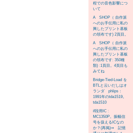
程での音色影響につ
いて
A SHOP（ 自作派
へのお手伝用に私の
興したプリント基板
の領布です) 2頁目。
A SHOP（ 自作派
へのお手伝用に私の
興したプリント基板
の領布です: 350種
類) :1頁目。4頁目も
みてね
Bridge-Tied-Load を
BTLと云いだしはオ
ランダ phlips：
1991年のtda1519。
tda1510
if段用IC :
MC1350P。振幅信
号を扱えるICなの
か？(再掲)⇒ 記憶