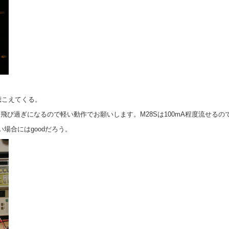
聴こえてくる。
すと飛び過ぎになるので軽い動作でお願いします。M28Sは100mA程度流せ
場合にはgoodだろう。