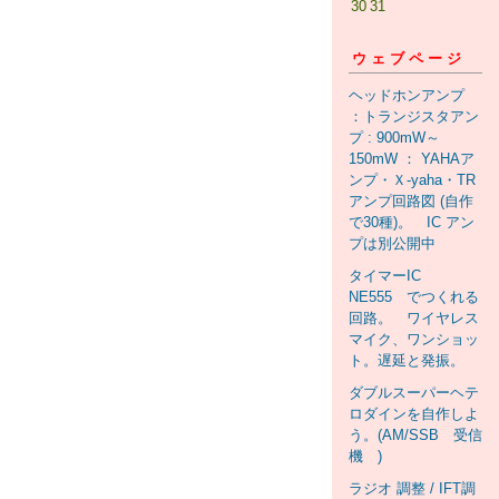
30
31
ウェブページ
ヘッドホンアンプ
：トランジスタアン
プ : 900mW～
150mW ： YAHAア
ンプ・Ｘ-yaha・TR
アンプ回路図 (自作
で30種)。 IC アン
プは別公開中
タイマーIC
NE555 でつくれる
回路。 ワイヤレス
マイク、ワンショッ
ト。遅延と発振。
ダブルスーパーヘテ
ロダインを自作しよ
う。(AM/SSB 受信
機 )
ラジオ 調整 / IFT調