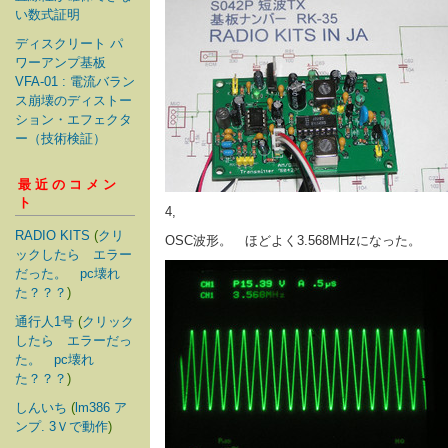
い数式証明
ディスクリート パ
ワーアンプ基板
VFA-01 : 電流バラン
ス崩壊のディストー
ション・エフェクタ
ー（技術検証）
最近のコメン
ト
4,
RADIO KITS
(
クリ
OSC波形。 ほどよく3.568MHzになった。
ックしたら エラー
だった。 pc壊れ
た？？？
)
通行人1号
(
クリック
したら エラーだっ
た。 pc壊れ
た？？？
)
しんいち
(
lm386 ア
ンプ. 3Ｖで動作
)