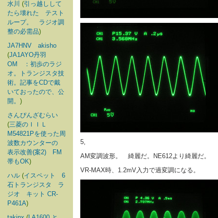
水川
(
引っ越しして
たら壊れた テスト
ループ。 ラジオ調
整の必需品
)
JA7HNV akisho
(
JA1AYO丹羽
OM ：初歩のラジ
オ。トランジスタ技
術。記事をCDで戴
いておったので、公
開。
)
さんぴんざむらい
(
三菱のＩＩＬ
M54821Pを使った周
5,
波数カウンターの
表示改善(案2) FM
AM変調波形。 綺麗だ。NE612より綺麗だ。
帯もOK
)
VR-MAX時、1.2mV入力で過変調になる。
ハル
(
イスペット 6
石トランジスタ ラ
ジオ キット CR-
P461A
)
takinx
(
LA1600 と