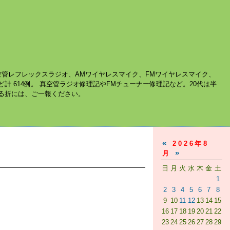
空管レフレックスラジオ、AMワイヤレスマイク、FMワイヤレスマイク、
ど計 614例。 真空管ラジオ修理記やFMチューナー修理記など。20代は半
する折には、ご一報ください。
«
2026年8
»
月
日
月
火
水
木
金
土
1
2
3
4
5
6
7
8
9
10
11
12
13
14
15
16
17
18
19
20
21
22
23
24
25
26
27
28
29