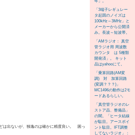
年」。
「3端子レギュレー
タ起因のノイズは
100kHz～3MHz」と
メーカーから公開済
み。長波～短波帯。
「AMラジオ： 真空
管ラジオ用 周波数
カウンタ は 5種類
開発済」。 キット
品はyahooにて。
「乗算回路(AM変
調) 対 加算回路
(変調？？？)」
MC1496の動作は2モ
ードあるらしい。
「真空管ラジオのレ
ストア品、整備品」
の闇。「ヒータ結線
が駄目。アースポイ
どは出ないが、独逸のは確かに精度良い。 困っ
ント駄目。IFT調整
してないラジオ」：