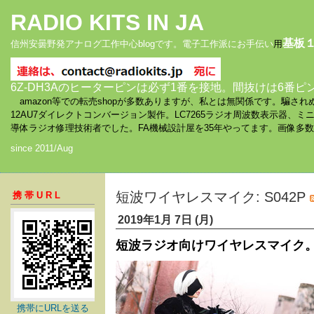
RADIO KITS IN JA
基板
信州安曇野発アナログ工作中心blogです。電子工作派にお手伝い
用
6Z-DH3Aのヒーターピンは必ず1番を接地。間抜けは6番ピ
amazon等での転売shopが多数ありますが、私とは無関係です。騙
12AU7ダイレクトコンバージョン製作。LC7265ラジオ周波数表示器、
導体ラジオ修理技術者でした。FA機械設計屋を35年やってます。画像多
since 2011/Aug
短波ワイヤレスマイク: S042P
携帯URL
2019年1月 7日 (月)
短波ラジオ向けワイヤレスマイク。D
携帯にURLを送る