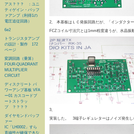
アス？？？ ：ユニ
ティゲイン・バッフ
ァアンプ（利得1の
電圧追従回路）
2, 本基板はＬＣ発振回路だが、「インダク
6e2
FCZコイル寸法穴とは1mm程度違うが、水晶振
トランジスタアンプ
の設計・製作 172
ページ
変調回路（乗算）
FOUR-QUADRANT
MULTIPLIER
CIRCUIT
ディスクリート パ
ワーアンプ基板 VFA
ー01 カスコードブ
ートストラッ
プ ？？？？
3,
ダイヤモンドバッフ
実装した。 3端子レギュレターはノイズ発生しな
ァー
IC「LH0002」すら
直線性が確保できな