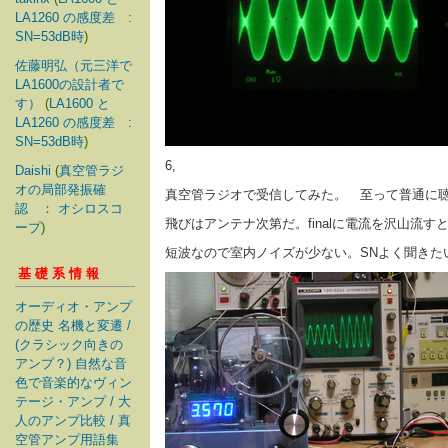
LA1260 の感度差 :
SN=53dB時
)
佐藤明弘（元三洋で
LA1600の設計者で
す）
(
LA1600 と
LA1260 の感度差 :
SN=53dB時
)
6,
Daishi
(
真空管ラジ
オの局部発振確
真空管ラジオで受信してみた。 至って普通に
認 ： オシロスコ
飛びはアンテナ次第だ。finalに電流を沢山流
ープ
)
短波なので室内ノイズが少ない。SNよく聞きたい
基礎系情報
オーディオ・アンプ
の歴史 名機と変遷 /
(クラシック向きの
アンプ？) 自然な音
色で音楽的なヴィン
テージ・アンプ / 大
人のアンプ比較 / 真
空管アンプ用語集