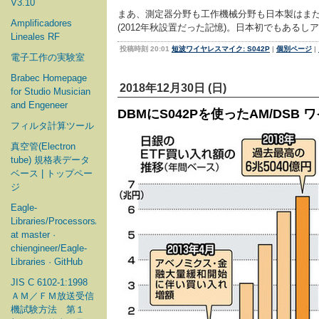
V3.10
まあ、測定器分野も工作機械分野も日本製はま
Amplificadores
(2012年秋設置だった記憶)。日本初でもある
Lineales RF
投稿時刻 20:01
短波ワイヤレスマイク: S042P
|
個別ページ
|
電子工作の実験室
Brabec Homepage
2018年12月30日 (日)
for Studio Musician
and Engeneer
DBMにS042Pを使ったAM/DS
フィルタ計算ツール
真空管(Electron
tube) 規格表データ
ベース | トップペー
ジ
Eagle-
Libraries/Processors/Microchip
at master ·
chiengineer/Eagle-
Libraries · GitHub
JIS C 6102-1:1998
ＡＭ／ＦＭ放送受信
機試験方法 第１