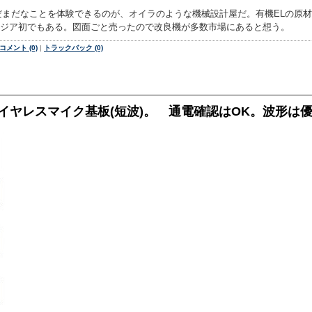
だまだなことを体験できるのが、オイラのような機械設計屋だ。有機ELの原
しアジア初でもある。図面ごと売ったので改良機が多数市場にあると想う。
コメント (0)
|
トラックバック (0)
B ワイヤレスマイク基板(短波)。 通電確認はOK。波形は