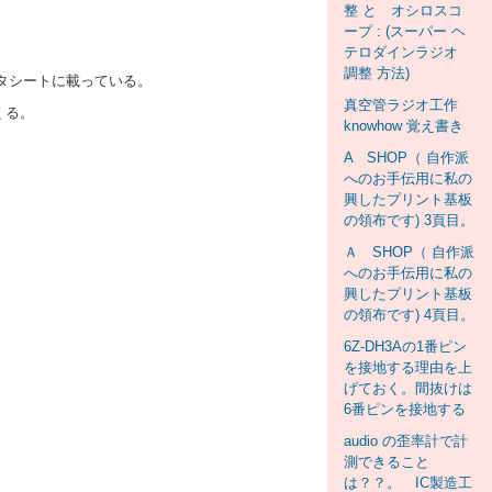
整 と オシロスコ
ープ : (スーパー ヘ
テロダインラジオ
調整 方法)
ータシートに載っている。
真空管ラジオ工作
くる。
knowhow 覚え書き
A SHOP（ 自作派
へのお手伝用に私の
興したプリント基板
の領布です) 3頁目。
Ａ SHOP（ 自作派
へのお手伝用に私の
興したプリント基板
の領布です) 4頁目。
6Z-DH3Aの1番ピン
を接地する理由を上
げておく。間抜けは
6番ピンを接地する
audio の歪率計で計
測できること
は？？。 IC製造工