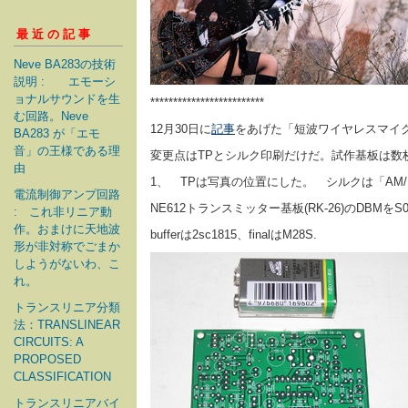
最近の記事
Neve BA283の技術
説明 : エモーシ
ョナルサウンドを生
*************************
む回路。Neve
12月30日に
記事
をあげた「短波ワイヤレスマイク
BA283 が「エモ
音」の王様である理
変更点はTPとシルク印刷だけだ。試作基板は数
由
1、 TPは写真の位置にした。 シルクは「AM/
電流制御アンプ回路
NE612トランスミッター基板(RK-26)のDBM
: これ非リニア動
作。おまけに天地波
bufferは2sc1815、finalはM28S.
形が非対称でごまか
しようがないわ、こ
れ。
トランスリニア分類
法：TRANSLINEAR
CIRCUITS: A
PROPOSED
CLASSIFICATION
トランスリニアバイ