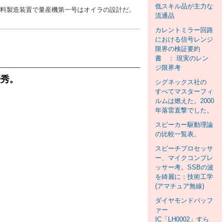
低スキル品が主力な
材料製造装置で量産機第一号はオイラの設計だ。
流通品
カレントミラー回路
における信号レンジ
限界の検証要約
書 ： 現実のレン
ジ限界考
優秀。
シグネックス社の
すべてマスターフィ
ルムは燃えた。2000
年落雷直撃でした。
スピーカー駆動理論
の比較一覧表。
スピーチプロセッサ
ー、マイクコンプレ
ッサー考。SSBの波
を綺麗に：技術工学
(アマチュア無線)
ダイヤモンドバッフ
ァー
IC「LH0002」すら