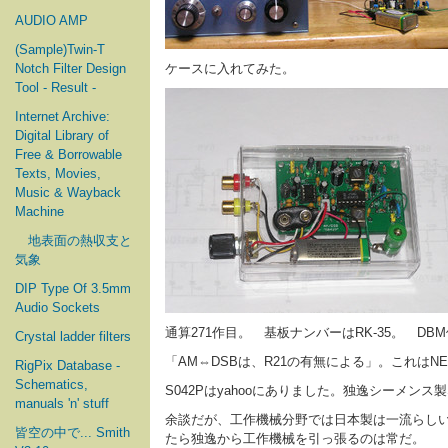
AUDIO AMP
(Sample)Twin-T
Notch Filter Design
ケースに入れてみた。
Tool - Result -
Internet Archive:
Digital Library of
Free & Borrowable
Texts, Movies,
Music & Wayback
Machine
地表面の熱収支と
気象
DIP Type Of 3.5mm
Audio Sockets
通算271作目。 基板ナンバーはRK-35。 D
Crystal ladder filters
「AM⇔DSBは、R21の有無による」。これはNE6
RigPix Database -
Schematics,
S042Pはyahooにありました。独逸シーメン
manuals 'n' stuff
余談だが、工作機械分野では日本製は一流らし
皆空の中で... Smith
たら独逸から工作機械を引っ張るのは常だ。