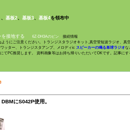
１
、
基板2
、
基板3
、
基板4
を領布中
ンを接地する
6Z-DH3Aのピン
接続情報
されぬようにご注意ください。トランジスタラジオキット,真空管短波ラジオ、真
ミニワッター、トランジスタアンプ、メロディic
スピーカーの鳴る単球ラジオ
な
数にてPC推奨します。 資料画像等はお持ち帰りいただいてOKです。記事に
BMにS042P使用。