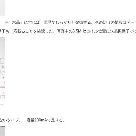
ター ⇒ 水晶」にすれば 水晶でしっかりと発振する。その辺りの情報はデ
動子も一応載ることを確認した。写真中の3.5MHzコイル位置に水晶振動子が
いタイプ。 容量100mAで足りる。