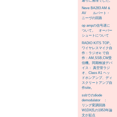
通りに無理でした。
Neve BA283 AM &
AV ルパート・
ニーヴの回路
op ampの信号遅に
ついて。 オーバー
シュートについて
RADIO KITS TOP。
ワイヤレスマイク自
作：ラジオic で自
作：AM,SSB,CW受
信機。同期検波デバ
イス： 真空管ラジ
オ、Class A1 ヘッ
ドホンアンプ、ディ
スクリートアンプ自
作site。
ssbでのdiode
demodulator ：
リング変調回路
W1DX氏の1953年論
文が起点