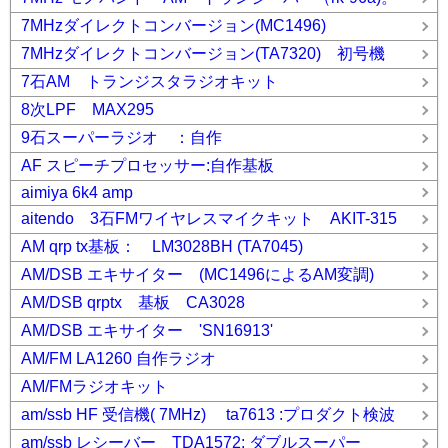
7MHzダイレクトコンバージョン(MC1496)
7MHzダイレクトコンバージョン(TA7320) 初号機
7石AM トランジスタラジオキット
8次LPF MAX295
9石スーパーラジオ ：自作
AF スピーチプロセッサー:自作基板
aimiya 6k4 amp
aitendo 3石FMワイヤレスマイクキット AKIT-315
AM qrp tx基板： LM3028BH (TA7045)
AM/DSB エキサイター (MC1496によるAM変調)
AM/DSB qrptx 基板 CA3028
AM/DSB エキサイター 'SN16913'
AM/FM LA1260 自作ラジオ
AM/FMラジオキット
am/ssb HF 受信機( 7MHz) ta7613 :プロダクト検波
am/ssb レシーバー TDA1572: ダブルスーパー