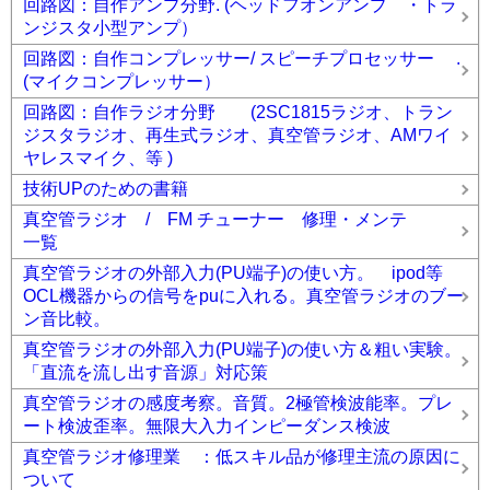
回路図：自作アンプ分野. (ヘッドフオンアンプ ・トラ
ンジスタ小型アンプ）
回路図：自作コンプレッサー/ スピーチプロセッサー .
(マイクコンプレッサー）
回路図：自作ラジオ分野 (2SC1815ラジオ、トラン
ジスタラジオ、再生式ラジオ、真空管ラジオ、AMワイ
ヤレスマイク、等 )
技術UPのための書籍
真空管ラジオ / FM チューナー 修理・メンテ
一覧
真空管ラジオの外部入力(PU端子)の使い方。 ipod等
OCL機器からの信号をpuに入れる。真空管ラジオのブー
ン音比較。
真空管ラジオの外部入力(PU端子)の使い方＆粗い実験。
「直流を流し出す音源」対応策
真空管ラジオの感度考察。音質。2極管検波能率。プレ
ート検波歪率。無限大入力インピーダンス検波
真空管ラジオ修理業 ：低スキル品が修理主流の原因に
ついて