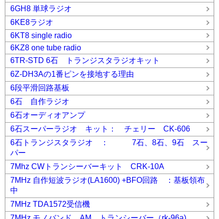
6GH8 単球ラジオ
6KE8ラジオ
6KT8 single radio
6KZ8 one tube radio
6TR-STD 6石 トランジスタラジオキット
6Z-DH3Aの1番ピンを接地する理由
6段平滑回路基板
6石 自作ラジオ
6石オーディオアンプ
6石スーパーラジオ キット： チェリー CK-606
6石トランジスタラジオ ： 7石、8石、9石 スー
パー
7Mhz CWトランシーバーキット CRK-10A
7MHz 自作短波ラジオ(LA1600) +BFO回路 ：基板領布
中
7MHz TDA1572受信機
7MHz モノバンド AM トランシーバー（rk-96a)。