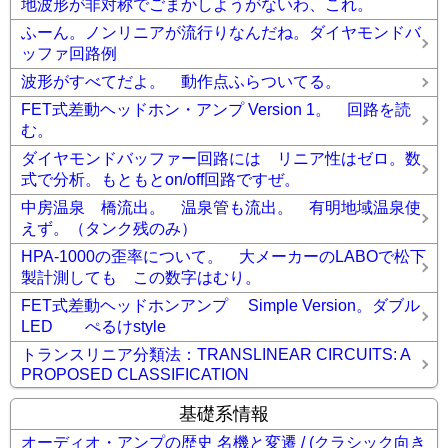
地波形が非対称でごまかしようがないわ、これ。
ふーん。ノンリニアが流行りなんだね。ダイヤモンドバ
ッファ回路例
波形がすべてだよ。 動作点ふらついてる。
FET式差動ヘッドホン・アンプ Version 1。 回路を読
む。
ダイヤモンドバッファー回路には リニア性はゼロ。数
式で分析。もともとon/off回路ですぜ。
中房温泉 橋流出。 温泉管も流出。 有明地域温泉使
えず。（タンク残のみ）
HPA-1000の歪率について。 大メーカーのLABOで松下
製計測しても この数字はむり。
FET式差動ヘッドホンアンプ Simple Version。ダブル
LED ぺるけstyle
トランスリニア分類法：TRANSLINEAR CIRCUITS: A
PROPOSED CLASSIFICATION
基礎系情報
オーディオ・アンプの歴史 名機と変遷 / (クラシック向き