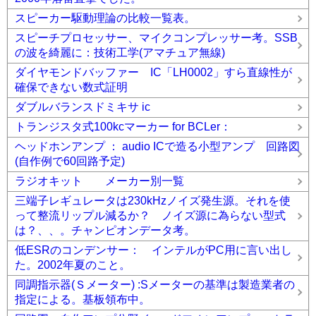
スピーカー駆動理論の比較一覧表。
スピーチプロセッサー、マイクコンプレッサー考。SSB
の波を綺麗に：技術工学(アマチュア無線)
ダイヤモンドバッファー IC「LH0002」すら直線性が
確保できない数式証明
ダブルバランスドミキサ ic
トランジスタ式100kcマーカー for BCLer：
ヘッドホンアンプ ： audio ICで造る小型アンプ 回路図
(自作例で60回路予定)
ラジオキット メーカー別一覧
三端子レギュレータは230kHzノイズ発生源。それを使
って整流リップル減るか？ ノイズ源に為らない型式
は？、、。チャンピオンデータ考。
低ESRのコンデンサー： インテルがPC用に言い出し
た。2002年夏のこと。
同調指示器(Ｓメーター) :Sメーターの基準は製造業者の
指定による。基板領布中。