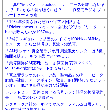
真空管ラジオ bluetooth ： アース分離しないま
まで、PUからの音を聴くには？: 真空管ラジオ ブ
ルートゥース 改造
「1934年公開されたゼロバイアス回路」を、
「Rickenbacher エレキアンプ会社がグリッドリーク
biasと呼んだのが1937年」。
「3端子レギュレータ起因のノイズは100kHz～3MHz」
とメーカーから公開済み。長波～短波帯。
「AMラジオ： 真空管ラジオ用 周波数カウンタ は 5種
類開発済」。 キット品はyahooにて。
「乗算回路(AM変調) 対 加算回路(変調？？？)」
MC1496の動作は2モードあるらしい。
「真空管ラジオのレストア品、整備品」の闇。「ヒータ
結線が駄目。アースポイント駄目。IFT調整してないラ
ジオ」：低スキル品が主力な流通品
カレントミラー回路における信号レンジ限界の検証要約
書 ： 現実のレンジ限界考
シグネックス社の すべてマスターフィルムは燃えた。
2000年落雷直撃でした。