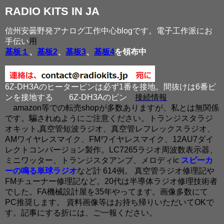
RADIO KITS IN JA
信州安曇野発アナログ工作中心blogです。電子工作派にお
手伝い
用
基板１
、
基板2
、
基板3
、
基板4
を領布中
6Z-DH3Aのヒーターピンは必ず1番を接地。間抜けは6番ピ
ンを接地する
6Z-DH3Aのピン
接続情報
amazon等での転売shopが多数ありますが、私とは無関係
です。騙されぬようにご注意ください。トランジスタラジ
オキット,真空管短波ラジオ、真空管レフレックスラジオ、
AMワイヤレスマイク、FMワイヤレスマイク、12AU7ダイ
レクトコンバージョン製作。LC7265ラジオ周波数表示器、
ミニワッター、トランジスタアンプ、メロディic
スピーカ
ーの鳴る単球ラジオ
など計 614例。 真空管ラジオ修理記や
FMチューナー修理記など。20代は半導体ラジオ修理技術者
でした。FA機械設計屋を35年やってます。画像多数にて
PC推奨します。 資料画像等はお持ち帰りいただいてOKで
す。記事にする折には、ご一報ください。