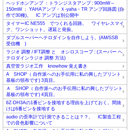
ヘッドホンアンプ ：トランジスタアンプ : 900mW～
150mW ： YAHAアンプ・Ｘ-yaha・TR アンプ回路図 (自
作で30種)。 IC アンプは別公開中
タイマーIC NE555 でつくれる回路。 ワイヤレスマイ
ク、ワンショット。遅延と発振。
ダブルスーパーヘテロダインを自作しよう。(AM/SSB
受信機 )
ラジオ 調整 / IFT調整 と オシロスコープ : (スーパー ヘ
テロダインラジオ 調整 方法)
真空管ラジオ工作 knowhow 覚え書き
A SHOP（ 自作派へのお手伝用に私の興したプリント
基板の領布です) 3頁目。
Ａ SHOP（ 自作派へのお手伝用に私の興したプリント
基板の領布です) 4頁目。
6Z-DH3Aの1番ピンを接地する理由を上げておく。間抜
けは6番ピンを接地する
audio の歪率計で計測できることは？？。 IC製造工程
での音色影響について