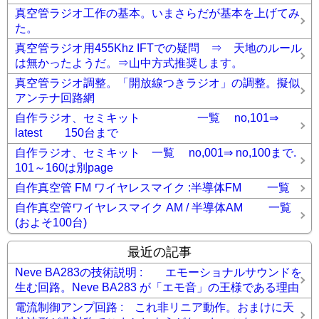
真空管ラジオ工作の基本。いまさらだが基本を上げてみ
た。
真空管ラジオ用455Khz IFTでの疑問 ⇒ 天地のルール
は無かったようだ。⇒山中方式推奨します。
真空管ラジオ調整。「開放線つきラジオ」の調整。擬似
アンテナ回路網
自作ラジオ、セミキット 一覧 no,101⇒
latest 150台まで
自作ラジオ、セミキット 一覧 no,001⇒ no,100まで.
101～160は別page
自作真空管 FM ワイヤレスマイク :半導体FM 一覧
自作真空管ワイヤレスマイク AM / 半導体AM 一覧
(およそ100台)
最近の記事
Neve BA283の技術説明 : エモーショナルサウンドを
生む回路。Neve BA283 が「エモ音」の王様である理由
電流制御アンプ回路 : これ非リニア動作。おまけに天