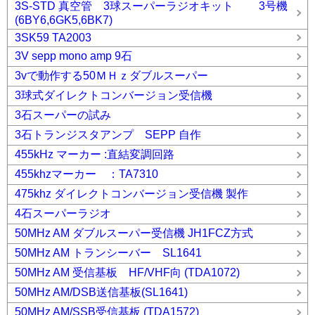
3S-STD 真空管 3球スーパーラジオキット 3号機
(6BY6,6GK5,6BK7)
3SK59 TA2003
3V sepp mono amp 9石
3vで動作する50ＭＨｚダブルスーパー
3球式ダイレクトコンバージョン受信機
3石スーパーの試み
3石トランジスタアンプ SEPP 自作
455kHz マーカー :直結変調回路
455khzマーカー ：TA7310
475khz ダイレクトコンバージョン受信機 製作
4石スーパーラジオ
50MHz AM ダブルスーパー受信機 JH1FCZ方式
50MHz AM トランシーバー SL1641
50MHz AM 受信基板 HF/VHF向 (TDA1072)
50MHz AM/DSB送信基板(SL1641)
50MHz AM/SSB受信基板 (TDA1572)