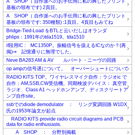
A SHOP（ 自作派へのお手伝用に私の興したプリント
基板の領布です) 2頁目。
A SHOP（ 自作派へのお手伝用に私の興したプリント
基板の領布です: 350種類) :1頁目。4頁目もみてね
Bridge-Tied-Load をBTLと云いだしはオランダ
phlips：1991年のtda1519。tda1510
if段用IC : MC1350P。振幅信号を扱えるICなのか？(再
掲)⇒ 記憶通りに無理でした。
Neve BA283 AM & AV ルパート・ニーヴの回路
op ampの信号遅について。 オーバーシュートについて
RADIO KITS TOP。ワイヤレスマイク自作：ラジオic で
自作：AM,SSB,CW受信機。同期検波デバイス： 真空管
ラジオ、Class A1 ヘッドホンアンプ、ディスクリートア
ンプ自作site。
ssbでのdiode demodulator ： リング変調回路 W1DX
氏の1953年論文が起点
RADIO KITS provide radio circuit diagrams and PCB
data for radio enthusiasts.
A SHOP ： 分野別掲載