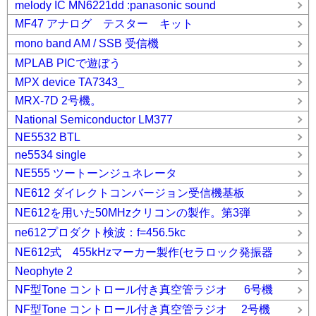
melody IC MN6221dd :panasonic sound
MF47 アナログ テスター キット
mono band AM / SSB 受信機
MPLAB PICで遊ぼう
MPX device TA7343_
MRX-7D 2号機。
National Semiconductor LM377
NE5532 BTL
ne5534 single
NE555 ツートーンジュネレータ
NE612 ダイレクトコンバージョン受信機基板
NE612を用いた50MHzクリコンの製作。第3弾
ne612プロダクト検波：f=456.5kc
NE612式 455kHzマーカー製作(セラロック発振器
Neophyte 2
NF型Tone コントロール付き真空管ラジオ 6号機
NF型Tone コントロール付き真空管ラジオ 2号機