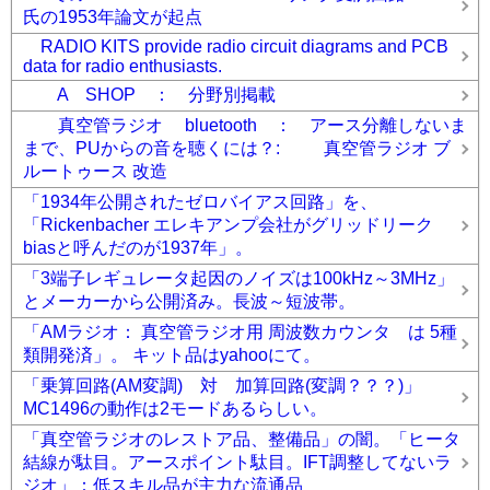
氏の1953年論文が起点
RADIO KITS provide radio circuit diagrams and PCB
data for radio enthusiasts.
A SHOP ： 分野別掲載
真空管ラジオ bluetooth ： アース分離しないま
まで、PUからの音を聴くには？: 真空管ラジオ ブ
ルートゥース 改造
「1934年公開されたゼロバイアス回路」を、
「Rickenbacher エレキアンプ会社がグリッドリーク
biasと呼んだのが1937年」。
「3端子レギュレータ起因のノイズは100kHz～3MHz」
とメーカーから公開済み。長波～短波帯。
「AMラジオ： 真空管ラジオ用 周波数カウンタ は 5種
類開発済」。 キット品はyahooにて。
「乗算回路(AM変調) 対 加算回路(変調？？？)」
MC1496の動作は2モードあるらしい。
「真空管ラジオのレストア品、整備品」の闇。「ヒータ
結線が駄目。アースポイント駄目。IFT調整してないラ
ジオ」：低スキル品が主力な流通品