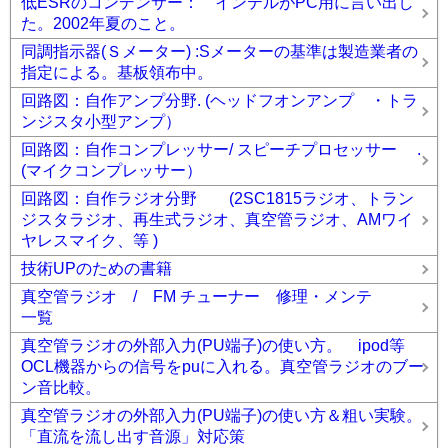
低ESRのコンデンサー： インテルがPC用に言い出し
た。2002年夏のこと。
同調指示器(Ｓメーター) :Sメーターの基準は製造業者の
指定による。基板領布中。
回路図：自作アンプ分野. (ヘッドフオンアンプ ・トラ
ンジスタ小型アンプ）
回路図：自作コンプレッサー/ スピーチプロセッサー .
(マイクコンプレッサー）
回路図：自作ラジオ分野 (2SC1815ラジオ、トラン
ジスタラジオ、再生式ラジオ、真空管ラジオ、AMワイ
ヤレスマイク、等 )
技術UPのための書籍
真空管ラジオ / FM チューナー 修理・メンテ
一覧
真空管ラジオの外部入力(PU端子)の使い方。 ipod等
OCL機器からの信号をpuに入れる。真空管ラジオのブー
ン音比較。
真空管ラジオの外部入力(PU端子)の使い方＆粗い実験。
「直流を流し出す音源」対応策