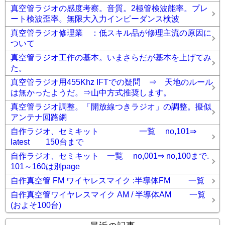
真空管ラジオの感度考察。音質。2極管検波能率。プレ
ート検波歪率。無限大入力インピーダンス検波
真空管ラジオ修理業 ：低スキル品が修理主流の原因に
ついて
真空管ラジオ工作の基本。いまさらだが基本を上げてみ
た。
真空管ラジオ用455Khz IFTでの疑問 ⇒ 天地のルール
は無かったようだ。⇒山中方式推奨します。
真空管ラジオ調整。「開放線つきラジオ」の調整。擬似
アンテナ回路網
自作ラジオ、セミキット 一覧 no,101⇒
latest 150台まで
自作ラジオ、セミキット 一覧 no,001⇒ no,100まで.
101～160は別page
自作真空管 FM ワイヤレスマイク :半導体FM 一覧
自作真空管ワイヤレスマイク AM / 半導体AM 一覧
(およそ100台)