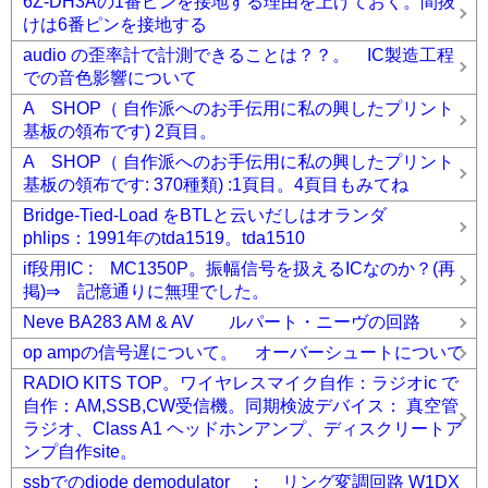
6Z-DH3Aの1番ピンを接地する理由を上げておく。間抜
けは6番ピンを接地する
audio の歪率計で計測できることは？？。 IC製造工程
での音色影響について
A SHOP（ 自作派へのお手伝用に私の興したプリント
基板の領布です) 2頁目。
A SHOP（ 自作派へのお手伝用に私の興したプリント
基板の領布です: 370種類) :1頁目。4頁目もみてね
Bridge-Tied-Load をBTLと云いだしはオランダ
phlips：1991年のtda1519。tda1510
if段用IC : MC1350P。振幅信号を扱えるICなのか？(再
掲)⇒ 記憶通りに無理でした。
Neve BA283 AM & AV ルパート・ニーヴの回路
op ampの信号遅について。 オーバーシュートについて
RADIO KITS TOP。ワイヤレスマイク自作：ラジオic で
自作：AM,SSB,CW受信機。同期検波デバイス： 真空管
ラジオ、Class A1 ヘッドホンアンプ、ディスクリートア
ンプ自作site。
ssbでのdiode demodulator ： リング変調回路 W1DX