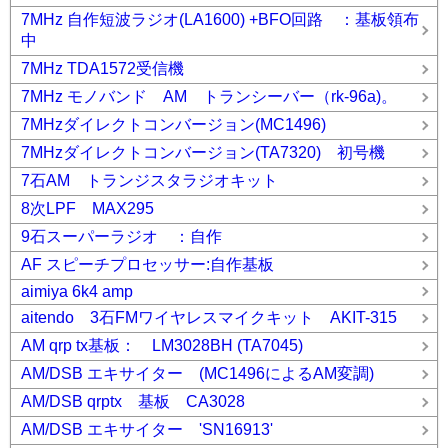
7MHz 自作短波ラジオ(LA1600) +BFO回路 ：基板領布
中
7MHz TDA1572受信機
7MHz モノバンド AM トランシーバー（rk-96a)。
7MHzダイレクトコンバージョン(MC1496)
7MHzダイレクトコンバージョン(TA7320) 初号機
7石AM トランジスタラジオキット
8次LPF MAX295
9石スーパーラジオ ：自作
AF スピーチプロセッサー:自作基板
aimiya 6k4 amp
aitendo 3石FMワイヤレスマイクキット AKIT-315
AM qrp tx基板： LM3028BH (TA7045)
AM/DSB エキサイター (MC1496によるAM変調)
AM/DSB qrptx 基板 CA3028
AM/DSB エキサイター 'SN16913'