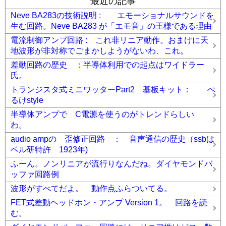
最近の記事
Neve BA283の技術説明 : エモーショナルサウンドを
生む回路。Neve BA283 が「エモ音」の王様である理由
電流制御アンプ回路 : これ非リニア動作。おまけに天
地波形が非対称でごまかしようがないわ、これ。
差動回路の歴史 ：半導体利用での起点はワイドラー
氏。
トランジスタ式ミニワッターPart2 基板キット： ぺ
るけstyle
半導体アンプで C電源を使うのがトレンドらしい
わ。
audio ampの 歪修正回路 ： 音声通信の歴史（ssbは
ベル研特許 1923年)
ふーん。ノンリニアが流行りなんだね。ダイヤモンドバ
ッファ回路例
波形がすべてだよ。 動作点ふらついてる。
FET式差動ヘッドホン・アンプ Version 1。 回路を読
む。