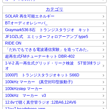
カテゴリ
SOLAR 再生可能エネルギー
BTオーディオレシーバ_
Graymark536 8石 トランジスタラジオ キット
JF1OZL式 エミッターフォロアーアンプ type5
RIDE ON
「だれでもできる電波通信実験」を造ってみた。
超再生式FMチューナーキット DBR-402
1-V-2 高一再生式グリッド・リーク検波 ST管3球ラジ
オ
1000円 トランジスタラジオキット S66D
100kHz マーカー (真空封印型振動子)
100kHzstep マーカー
100kHz マーカー v3
12.6vで聴く真空管ラジオ :12BA6,12AV6
12au7 headphone amp