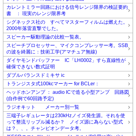
カレントミラー回路における信号レンジ限界の検証要約
書 ： 現実のレンジ限界考
シグネックス社の すべてマスターフィルムは燃えた。
2000年落雷直撃でした。
スピーカー駆動理論の比較一覧表。
スピーチプロセッサー、マイクコンプレッサー考。SSB
の波を綺麗に：技術工学(アマチュア無線)
ダイヤモンドバッファー IC「LH0002」すら直線性が
確保できない数式証明
ダブルバランスドミキサ ic
トランジスタ式100kcマーカー for BCLer：
ヘッドホンアンプ ： audio ICで造る小型アンプ 回路図
(自作例で60回路予定)
ラジオキット メーカー別一覧
三端子レギュレータは230kHzノイズ発生源。それを使
って整流リップル減るか？ ノイズ源に為らない型式
は？、、。チャンピオンデータ考。