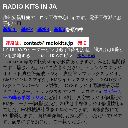
RADIO KITS IN JA
信州安曇野発アナログ工作中心blogです。電子工作派にお
手伝い
用
基板１
、
基板2
、
基板3
、
基板4
を領布中
6Z-DH3Aのヒーターピンは必ず1番を接地。間抜けは6番ピ
ンを接地する
6Z-DH3Aのピン
接続情報
amazon等での転売shopが多数ありますが、私とは無関係
です。騙されぬようにご注意ください。トランジスタラジ
オキット,真空管短波ラジオ、真空管レフレックスラジオ、
AMワイヤレスマイク、FMワイヤレスマイク、12AU7ダイ
レクトコンバージョン製作。LC7265ラジオ周波数表示器、
ミニワッター、トランジスタアンプ、メロディic
スピーカ
ーの鳴る単球ラジオ
など計 614例。 真空管ラジオ修理記や
FMチューナー修理記など。20代は半導体ラジオ修理技術者
でした。FA機械設計屋を35年やってます。画像多数にて
PC推奨します。 資料画像等はお持ち帰りいただいてOKで
す。記事にする折には、ご一報ください。