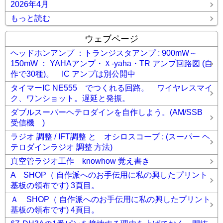
2026年4月
もっと読む
ウェブページ
ヘッドホンアンプ ：トランジスタアンプ : 900mW～
150mW ： YAHAアンプ・Ｘ-yaha・TR アンプ回路図 (自
作で30種)。 IC アンプは別公開中
タイマーIC NE555 でつくれる回路。 ワイヤレスマイ
ク、ワンショット。遅延と発振。
ダブルスーパーヘテロダインを自作しよう。(AM/SSB
受信機 )
ラジオ 調整 / IFT調整 と オシロスコープ : (スーパー ヘ
テロダインラジオ 調整 方法)
真空管ラジオ工作 knowhow 覚え書き
A SHOP（ 自作派へのお手伝用に私の興したプリント
基板の領布です) 3頁目。
Ａ SHOP（ 自作派へのお手伝用に私の興したプリント
基板の領布です) 4頁目。