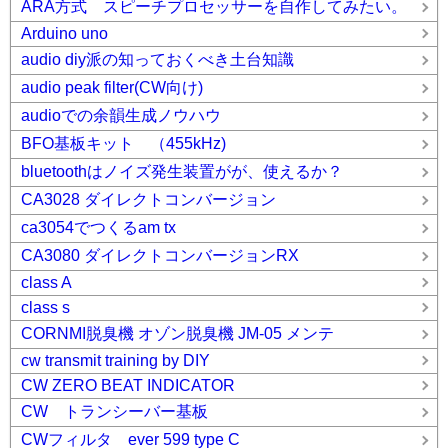
ARA方式 スピーチプロセッサーを自作してみたい。
Arduino uno
audio diy派の知っておくべき土台知識
audio peak filter(CW向け)
audioでの余韻生成ノウハウ
BFO基板キット （455kHz)
bluetoothはノイズ発生装置がが、使えるか？
CA3028 ダイレクトコンバージョン
ca3054でつくるam tx
CA3080 ダイレクトコンバージョンRX
class A
class s
CORNMI脱臭機 オゾン脱臭機 JM-05 メンテ
cw transmit training by DIY
CW ZERO BEAT INDICATOR
CW トランシーバー基板
CWフィルタ ever 599 type C