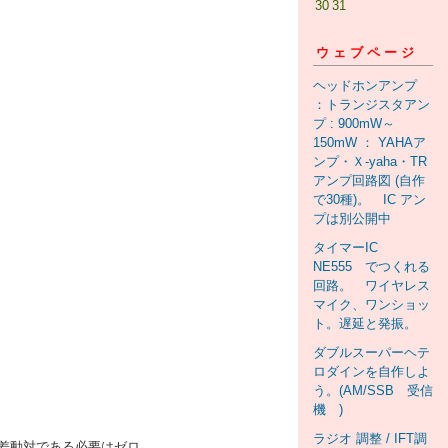
30
31
ウェブページ
ヘッドホンアンプ
：トランジスタアン
プ : 900mW～
150mW ： YAHAア
ンプ・Ｘ-yaha・TR
アンプ回路図 (自作
で30種)。 IC アン
プは別公開中
タイマーIC
NE555 でつくれる
回路。 ワイヤレス
マイク、ワンショッ
ト。遅延と発振。
ダブルスーパーヘテ
ロダインを自作しよ
う。(AM/SSB 受信
機 )
ラジオ 調整 / IFT調
差動対である必要はゼロ。