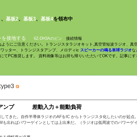
１
、
基板2
、
基板3
、
基板4
を領布中
ンを接地する
6Z-DH3Aのピン
接続情報
されぬようにご注意ください。トランジスタラジオキット,真空管短波ラジオ、真
ミニワッター、トランジスタアンプ、メロディic
スピーカーの鳴る単球ラジオ
な
数にてPC推奨します。 資料画像等はお持ち帰りいただいてOKです。記事に
pe3
スタアンプ 差動入力＋能動負荷
してきた。自作半導体ラジオのAFをIC からトランジスタ化したいのが起点
Wも出ればパワーゲインとしては上出来だ。（ラジオは低周波でのパワーゲインでは8