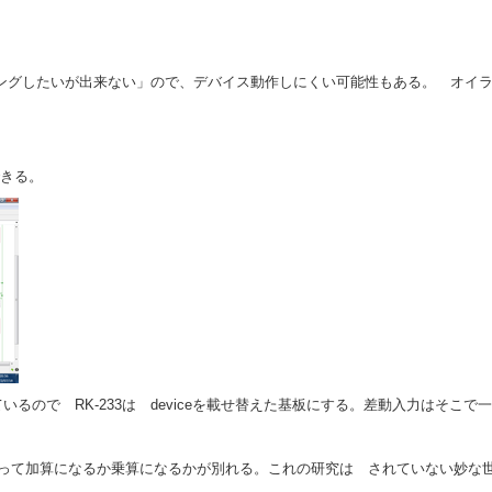
たいが出来ない」ので、デバイス動作しにくい可能性もある。 オイラの実験では、片負
現できる。
まだ流通しているので RK-233は deviceを載せ替えた基板にする。差動入力はそこ
よって加算になるか乗算になるかが別れる。これの研究は されていない妙な