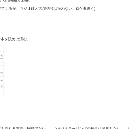
にする増幅度が必要。
てくるが、ラジオほどの弱信号は扱わない。(3ケタ違う)
刊行本を読めば済む。
体を流れる電流は同値でない。 つまりミラーリングの概念は通用しない。 