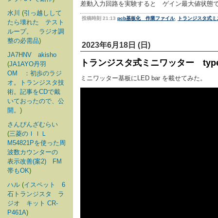
差動入力回路を実験すると ゲイン最大値状態
水川
(
引っ越しして
投稿時刻 21:13
pcb基板化 作業ファイル
,
トランジスタ式ミニ
たら壊れた テスト
ループ。 ラジオ調
整の必需品
)
2023年6月18日 (日)
JA7HNV akisho
トランジスタ式ミニワッター type3.
(
JA1AYO丹羽
OM ：初歩のラジ
ミニワッター基板にLED bar を載せてみた。
オ。トランジスタ技
術。記事をCDで戴
いておったので、公
開。
)
さんぴんざむらい
(
三菱のＩＩＬ
M54821Pを使った周
波数カウンターの
表示改善(案2) FM
帯もOK
)
ハル
(
イスペット 6
石トランジスタ ラ
ジオ キット CR-
P461A
)