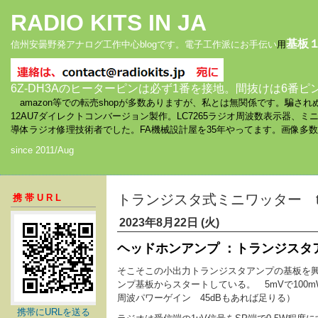
RADIO KITS IN JA
基板
信州安曇野発アナログ工作中心blogです。電子工作派にお手伝い
用
6Z-DH3Aのヒーターピンは必ず1番を接地。間抜けは6番ピ
amazon等での転売shopが多数ありますが、私とは無関係です。騙
12AU7ダイレクトコンバージョン製作。LC7265ラジオ周波数表示器、
導体ラジオ修理技術者でした。FA機械設計屋を35年やってます。画像多
since 2011/Aug
トランジスタ式ミニワッター ty
携帯URL
2023年8月22日 (火)
ヘッドホンアンプ ：トランジ
そこそこの小出力トランジスタアンプの基板を興
ンプ基板からスタートしている。 5mVで100m
周波パワーゲイン 45dBもあれば足りる）
携帯にURLを送る