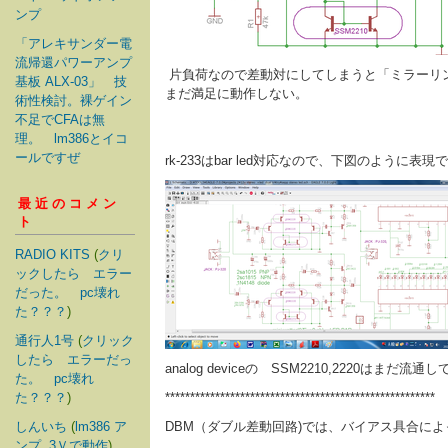
ンプ
「アレキサンダー電
流帰還パワーアンプ
片負荷なので差動対にしてしまうと「ミラーリングし
基板 ALX-03」 技
まだ満足に動作しない。
術性検討。裸ゲイン
不足でCFAは無
理。 lm386とイコ
ールですぜ
rk-233はbar led対応なので、下図のように表
最近のコメン
ト
RADIO KITS
(
クリ
ックしたら エラー
だった。 pc壊れ
た？？？
)
通行人1号
(
クリック
したら エラーだっ
analog deviceの SSM2210,2220は
た。 pc壊れ
た？？？
)
******************************************************
しんいち
(
lm386 ア
DBM（ダブル差動回路)では、バイアス具合に
ンプ. 3Ｖで動作
)