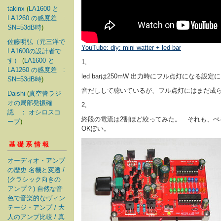
takinx
(
LA1600 と
LA1260 の感度差 :
SN=53dB時
)
佐藤明弘（元三洋で
YouTube: diy: mini watter + led bar
LA1600の設計者で
す）
(
LA1600 と
1,
LA1260 の感度差 :
led barは250mW 出力時にフル点灯になる設定
SN=53dB時
)
音だしして聴いているが、フル点灯にはまだ成らな
Daishi
(
真空管ラジ
オの局部発振確
2,
認 ： オシロスコ
終段の電流は2割ほど絞ってみた。 それも、ぺる
ープ
)
OKぽい。
基礎系情報
オーディオ・アンプ
の歴史 名機と変遷 /
(クラシック向きの
アンプ？) 自然な音
色で音楽的なヴィン
テージ・アンプ / 大
人のアンプ比較 / 真