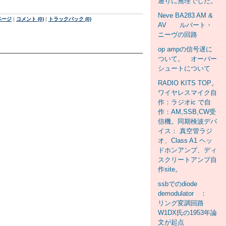
通りに無理でした。
Neve BA283 AM &
ページ
|
コメント (0)
|
トラックバック (0)
AV ルパート・
ニーヴの回路
op ampの信号遅に
ついて。 オーバー
シュートについて
RADIO KITS TOP。
ワイヤレスマイク自
作：ラジオic で自
作：AM,SSB,CW受
信機。同期検波デバ
イス： 真空管ラジ
オ、Class A1 ヘッ
ドホンアンプ、ディ
スクリートアンプ自
作site。
ssbでのdiode
demodulator ：
リング変調回路
W1DX氏の1953年論
文が起点