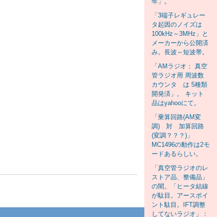
年」。
「3端子レギュレー
タ起因のノイズは
100kHz～3MHz」と
メーカーから公開済
み。長波～短波帯。
「AMラジオ： 真空
管ラジオ用 周波数
カウンタ は 5種類
開発済」。 キット
品はyahooにて。
「乗算回路(AM変
調) 対 加算回路
(変調？？？)」
MC1496の動作は2モ
ードあるらしい。
「真空管ラジオのレ
ストア品、整備品」
の闇。「ヒータ結線
が駄目。アースポイ
ント駄目。IFT調整
してないラジオ」：