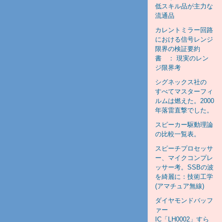
低スキル品が主力な
流通品
カレントミラー回路
における信号レンジ
限界の検証要約
書 ： 現実のレン
ジ限界考
シグネックス社の
すべてマスターフィ
ルムは燃えた。2000
年落雷直撃でした。
スピーカー駆動理論
の比較一覧表。
スピーチプロセッサ
ー、マイクコンプレ
ッサー考。SSBの波
を綺麗に：技術工学
(アマチュア無線)
ダイヤモンドバッフ
ァー
IC「LH0002」すら