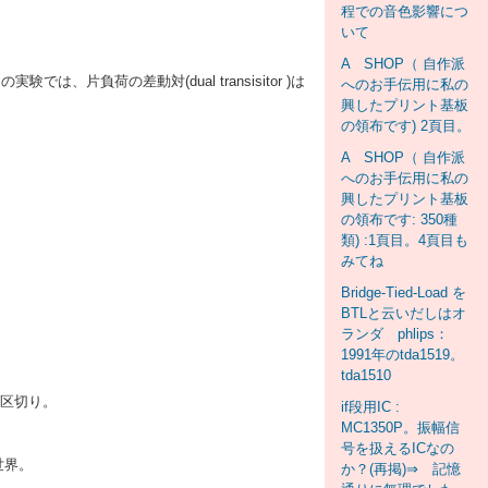
程での音色影響につ
いて
A SHOP（ 自作派
荷の差動対(dual transisitor )は
へのお手伝用に私の
興したプリント基板
の領布です) 2頁目。
A SHOP（ 自作派
へのお手伝用に私の
興したプリント基板
の領布です: 350種
類) :1頁目。4頁目も
みてね
Bridge-Tied-Load を
BTLと云いだしはオ
ランダ phlips：
1991年のtda1519。
tda1510
で一区切り。
if段用IC :
MC1350P。振幅信
号を扱えるICなの
世界。
か？(再掲)⇒ 記憶