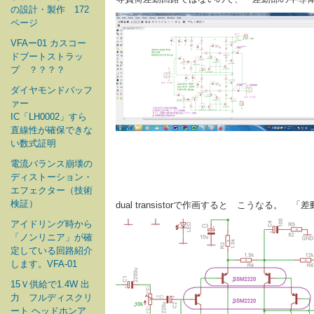
の設計・製作 172
ページ
VFAー01 カスコー
ドブートストラッ
プ ？？？？
ダイヤモンドバッフ
ァー
IC「LH0002」すら
直線性が確保できな
い数式証明
電流バランス崩壊の
ディストーション・
エフェクター（技術
検証）
dual transistorで作画すると こうなる。
アイドリング時から
「ノンリニア」が確
定している回路紹介
します。VFA-01
15Ｖ供給で1.4W 出
力 フルディスクリ
ート ヘッドホンア