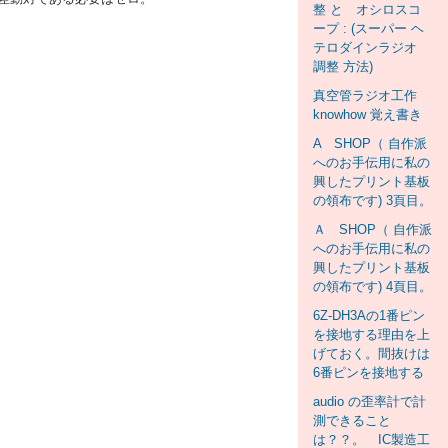
整 と オシロスコ
ープ : (スーパー ヘ
テロダインラジオ
調整 方法)
真空管ラジオ工作
knowhow 覚え書き
A SHOP（ 自作派
へのお手伝用に私の
興したプリント基板
の領布です) 3頁目。
Ａ SHOP（ 自作派
へのお手伝用に私の
興したプリント基板
の領布です) 4頁目。
6Z-DH3Aの1番ピン
を接地する理由を上
げておく。間抜けは
6番ピンを接地する
audio の歪率計で計
測できること
は？？。 IC製造工