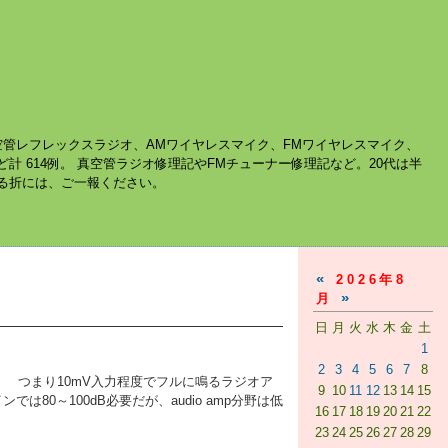
空管レフレックスラジオ、AMワイヤレスマイク、FMワイヤレスマイク、
ど計 614例。 真空管ラジオ修理記やFMチューナー修理記など。20代は半
する折には、ご一報ください。
«
2026年8
»
月
日
月
火
水
木
金
土
1
2
3
4
5
6
7
8
。 つまり10mV入力程度でフルに鳴るラジオア
9
10
11
12
13
14
15
0～100dB必要だが、audio amp分野は低
16
17
18
19
20
21
22
23
24
25
26
27
28
29