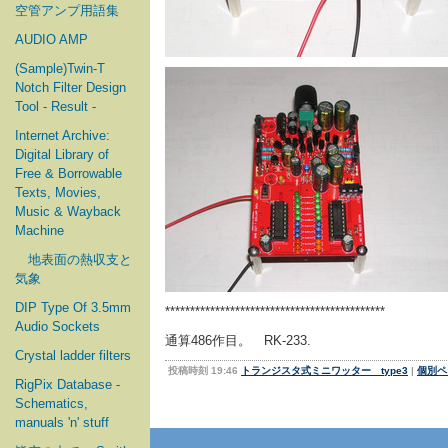
空管アンプ用語集
AUDIO AMP
(Sample)Twin-T
Notch Filter Design
Tool - Result -
Internet Archive:
Digital Library of
Free & Borrowable
Texts, Movies,
Music & Wayback
Machine
地表面の熱収支と
気象
DIP Type Of 3.5mm
********************************************
Audio Sockets
通算486作目。 RK-233.
Crystal ladder filters
投稿時刻 19:46
トランジスタ式ミニワッター type3
|
個別ペ
RigPix Database -
Schematics,
manuals 'n' stuff