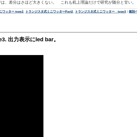
では、差分はさほど大きくない。 これも机上理論だけで研究が随分と甘い。
ワッター type2
,
トランジスタ式ミニワッターPart2
,
トランジスタ式ミニワッター type3
|
個別
 出力表示にled bar。