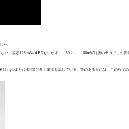
にした。
い。表示125mWのLEDもつかず。 60？～ 100mW前後の出力でこの音
けstyleよりは4割ほど多く電流を流している。艶のある音には この程度