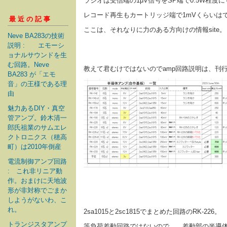
ラジオは受信端の1μV信号をSP端で0.5W程度
レコード再生もカートリッジ端で1mVくらいはで
最近の記事
ここは、それなりに力のある方向けの情報site。
Neve BA283の技術
説明 : エモーシ
ョナルサウンドを生
む回路。Neve
教えて君むけではないのでamp回路説明は、
BA283 が「エモ
音」の王様である理
由
魅力あるDIY・真空
管アンプ。鈴木清一
郎氏祖業のサムエレ
クトロニクス（穂高
町）は2010年倒産
電流制御アンプ回路
: これ非リニア動
作。おまけに天地波
形が非対称でごまか
しようがないわ、こ
れ。
2sa1015と2sc1815でまとめた回路のRK-226。
トランジスタアンプ
等負荷差動回路ではないので、 差動部の半導