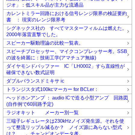
ジオ」：低スキル品が主力な流通品
カレントミラー回路における信号レンジ限界の検証要約
書 ： 現実のレンジ限界考
シグネックス社の すべてマスターフィルムは燃えた。
2000年落雷直撃でした。
スピーカー駆動理論の比較一覧表。
スピーチプロセッサー、マイクコンプレッサー考。SSB
の波を綺麗に：技術工学(アマチュア無線)
ダイヤモンドバッファー IC「LH0002」すら直線性が
確保できない数式証明
ダブルバランスドミキサ ic
トランジスタ式100kcマーカー for BCLer：
ヘッドホンアンプ ： audio ICで造る小型アンプ 回路図
(自作例で60回路予定)
ラジオキット メーカー別一覧
三端子レギュレータは230kHzノイズ発生源。それを使
って整流リップル減るか？ ノイズ源に為らない型式
は？、、。チャンピオンデータ考。