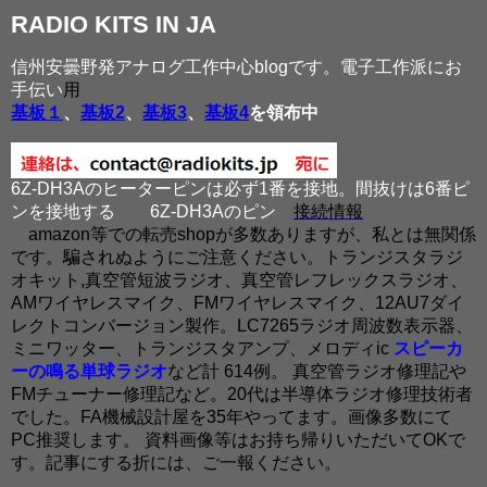
RADIO KITS IN JA
信州安曇野発アナログ工作中心blogです。電子工作派にお
手伝い
用
基板１
、
基板2
、
基板3
、
基板4
を領布中
6Z-DH3Aのヒーターピンは必ず1番を接地。間抜けは6番ピ
ンを接地する
6Z-DH3Aのピン
接続情報
amazon等での転売shopが多数ありますが、私とは無関係
です。騙されぬようにご注意ください。トランジスタラジ
オキット,真空管短波ラジオ、真空管レフレックスラジオ、
AMワイヤレスマイク、FMワイヤレスマイク、12AU7ダイ
レクトコンバージョン製作。LC7265ラジオ周波数表示器、
ミニワッター、トランジスタアンプ、メロディic
スピーカ
ーの鳴る単球ラジオ
など計 614例。 真空管ラジオ修理記や
FMチューナー修理記など。20代は半導体ラジオ修理技術者
でした。FA機械設計屋を35年やってます。画像多数にて
PC推奨します。 資料画像等はお持ち帰りいただいてOKで
す。記事にする折には、ご一報ください。