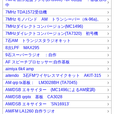
中
7MHz TDA1572受信機
7MHz モノバンド AM トランシーバー（rk-96a)。
7MHzダイレクトコンバージョン(MC1496)
7MHzダイレクトコンバージョン(TA7320) 初号機
7石AM トランジスタラジオキット
8次LPF MAX295
9石スーパーラジオ ：自作
AF スピーチプロセッサー:自作基板
aimiya 6k4 amp
aitendo 3石FMワイヤレスマイクキット AKIT-315
AM qrp tx基板： LM3028BH (TA7045)
AM/DSB エキサイター (MC1496によるAM変調)
AM/DSB qrptx 基板 CA3028
AM/DSB エキサイター 'SN16913'
AM/FM LA1260 自作ラジオ