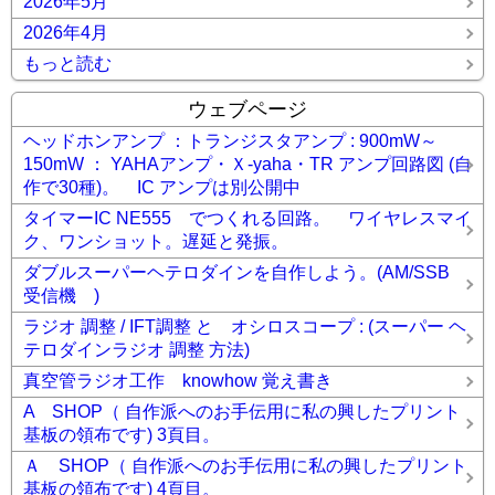
2026年5月
2026年4月
もっと読む
ウェブページ
ヘッドホンアンプ ：トランジスタアンプ : 900mW～
150mW ： YAHAアンプ・Ｘ-yaha・TR アンプ回路図 (自
作で30種)。 IC アンプは別公開中
タイマーIC NE555 でつくれる回路。 ワイヤレスマイ
ク、ワンショット。遅延と発振。
ダブルスーパーヘテロダインを自作しよう。(AM/SSB
受信機 )
ラジオ 調整 / IFT調整 と オシロスコープ : (スーパー ヘ
テロダインラジオ 調整 方法)
真空管ラジオ工作 knowhow 覚え書き
A SHOP（ 自作派へのお手伝用に私の興したプリント
基板の領布です) 3頁目。
Ａ SHOP（ 自作派へのお手伝用に私の興したプリント
基板の領布です) 4頁目。