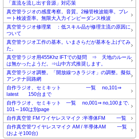
「直流を流し出す音源」対応策
真空管ラジオの感度考察。音質。2極管検波能率。プレ
ート検波歪率。無限大入力インピーダンス検波
真空管ラジオ修理業 ：低スキル品が修理主流の原因に
ついて
真空管ラジオ工作の基本。いまさらだが基本を上げてみ
た。
真空管ラジオ用455Khz IFTでの疑問 ⇒ 天地のルール
は無かったようだ。⇒山中方式推奨します。
真空管ラジオ調整。「開放線つきラジオ」の調整。擬似
アンテナ回路網
自作ラジオ、セミキット 一覧 no,101⇒
latest 150台まで
自作ラジオ、セミキット 一覧 no,001⇒ no,100まで.
101～160は別page
自作真空管 FM ワイヤレスマイク :半導体FM 一覧
自作真空管ワイヤレスマイク AM / 半導体AM 一覧
(およそ100台)