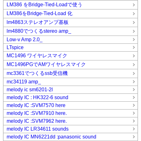
LM386 をBridge-Tied-Loadで使う
LM386をBridge-Tied-Load 化
lm4863ステレオアンプ基板
lm4880でつくるstereo amp_
Low-v Amp 2.0_
LTspice
MC1496 ワイヤレスマイク
MC1496PGでAMワイヤレスマイク
mc3361でつくるssb受信機
mc34119 amp_
melody ic sm6201-2l
melody IC : HK322-6 sound
melody IC :SVM7570 here
melody IC :SVM7910 here.
melody IC :SVM7962 here.
melody IC LR34611 sounds
melody IC MN6221dd :panasonic sound