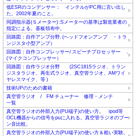
低ESRのコンデンサー： インテルがPC用に言い出し
た。2002年夏のこと。
同調指示器(Ｓメーター) :Sメーターの基準は製造業者の
指定による。基板領布中。
回路図：自作アンプ分野. (ヘッドフオンアンプ ・トラ
ンジスタ小型アンプ）
回路図：自作コンプレッサー/ スピーチプロセッサー .
(マイクコンプレッサー）
回路図：自作ラジオ分野 (2SC1815ラジオ、トラン
ジスタラジオ、再生式ラジオ、真空管ラジオ、AMワイ
ヤレスマイク、等 )
技術UPのための書籍
真空管ラジオ / FM チューナー 修理・メンテ
一覧
真空管ラジオの外部入力(PU端子)の使い方。 ipod等
OCL機器からの信号をpuに入れる。真空管ラジオのブー
ン音比較。
真空管ラジオの外部入力(PU端子)の使い方＆粗い実験。