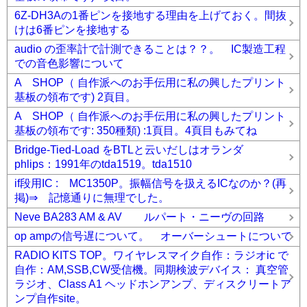
6Z-DH3Aの1番ピンを接地する理由を上げておく。間抜
けは6番ピンを接地する
audio の歪率計で計測できることは？？。 IC製造工程
での音色影響について
A SHOP（ 自作派へのお手伝用に私の興したプリント
基板の領布です) 2頁目。
A SHOP（ 自作派へのお手伝用に私の興したプリント
基板の領布です: 350種類) :1頁目。4頁目もみてね
Bridge-Tied-Load をBTLと云いだしはオランダ
phlips：1991年のtda1519。tda1510
if段用IC : MC1350P。振幅信号を扱えるICなのか？(再
掲)⇒ 記憶通りに無理でした。
Neve BA283 AM & AV ルパート・ニーヴの回路
op ampの信号遅について。 オーバーシュートについて
RADIO KITS TOP。ワイヤレスマイク自作：ラジオic で
自作：AM,SSB,CW受信機。同期検波デバイス： 真空管
ラジオ、Class A1 ヘッドホンアンプ、ディスクリートア
ンプ自作site。