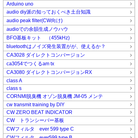
Arduino uno
audio diy派の知っておくべき土台知識
audio peak filter(CW向け)
audioでの余韻生成ノウハウ
BFO基板キット （455kHz)
bluetoothはノイズ発生装置がが、使えるか？
CA3028 ダイレクトコンバージョン
ca3054でつくるam tx
CA3080 ダイレクトコンバージョンRX
class A
class s
CORNMI脱臭機 オゾン脱臭機 JM-05 メンテ
cw transmit training by DIY
CW ZERO BEAT INDICATOR
CW トランシーバー基板
CWフィルタ ever 599 type C
CWフィルタ ever599 type B.