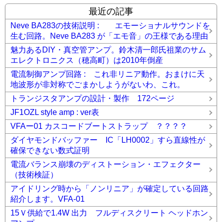
最近の記事
Neve BA283の技術説明 : エモーショナルサウンドを
生む回路。Neve BA283 が「エモ音」の王様である理由
魅力あるDIY・真空管アンプ。鈴木清一郎氏祖業のサム
エレクトロニクス（穂高町）は2010年倒産
電流制御アンプ回路 : これ非リニア動作。おまけに天
地波形が非対称でごまかしようがないわ、これ。
トランジスタアンプの設計・製作 172ページ
JF1OZL style amp : ver表
VFAー01 カスコードブートストラップ ？？？？
ダイヤモンドバッファー IC「LH0002」すら直線性が
確保できない数式証明
電流バランス崩壊のディストーション・エフェクター
（技術検証）
アイドリング時から「ノンリニア」が確定している回路
紹介します。VFA-01
15Ｖ供給で1.4W 出力 フルディスクリート ヘッドホン