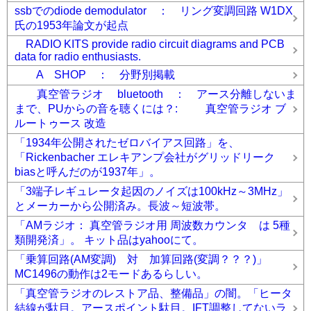
ssbでのdiode demodulator ： リング変調回路 W1DX
氏の1953年論文が起点
RADIO KITS provide radio circuit diagrams and PCB
data for radio enthusiasts.
A SHOP ： 分野別掲載
真空管ラジオ bluetooth ： アース分離しないま
まで、PUからの音を聴くには？: 真空管ラジオ ブ
ルートゥース 改造
「1934年公開されたゼロバイアス回路」を、
「Rickenbacher エレキアンプ会社がグリッドリーク
biasと呼んだのが1937年」。
「3端子レギュレータ起因のノイズは100kHz～3MHz」
とメーカーから公開済み。長波～短波帯。
「AMラジオ： 真空管ラジオ用 周波数カウンタ は 5種
類開発済」。 キット品はyahooにて。
「乗算回路(AM変調) 対 加算回路(変調？？？)」
MC1496の動作は2モードあるらしい。
「真空管ラジオのレストア品、整備品」の闇。「ヒータ
結線が駄目。アースポイント駄目。IFT調整してないラ