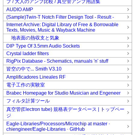
プ / 大人のアンプ比較 / 真空管アンプ用語集
AUDIO AMP
(Sample)Twin-T Notch Filter Design Tool - Result -
Internet Archive: Digital Library of Free & Borrowable
Texts, Movies, Music & Wayback Machine
地表面の熱収支と気象
DIP Type Of 3.5mm Audio Sockets
Crystal ladder filters
RigPix Database - Schematics, manuals 'n' stuff
皆空の中で... Smith V3.10
Amplificadores Lineales RF
電子工作の実験室
Brabec Homepage for Studio Musician and Engeneer
フィルタ計算ツール
真空管(Electron tube) 規格表データベース | トップペー
ジ
Eagle-Libraries/Processors/Microchip at master ·
chiengineer/Eagle-Libraries · GitHub