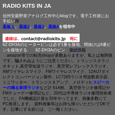
RADIO KITS IN JA
信州安曇野発アナログ工作中心blogです。電子工作派にお
手伝い
用
基板１
、
基板2
、
基板3
、
基板4
を領布中
6Z-DH3Aのヒーターピンは必ず1番を接地。間抜けは6番ピ
ンを接地する
6Z-DH3Aのピン
接続情報
amazon等での転売shopが多数ありますが、私とは無関係
です。騙されぬようにご注意ください。トランジスタラジ
オキット,真空管短波ラジオ、真空管レフレックスラジオ、
AMワイヤレスマイク、FMワイヤレスマイク、12AU7ダイ
レクトコンバージョン製作。LC7265ラジオ周波数表示器、
ミニワッター、トランジスタアンプ、メロディic
スピーカ
ーの鳴る単球ラジオ
など計 614例。 真空管ラジオ修理記や
FMチューナー修理記など。20代は半導体ラジオ修理技術者
でした。FA機械設計屋を35年やってます。画像多数にて
PC推奨します。 資料画像等はお持ち帰りいただいてOKで
す。記事にする折には、ご一報ください。