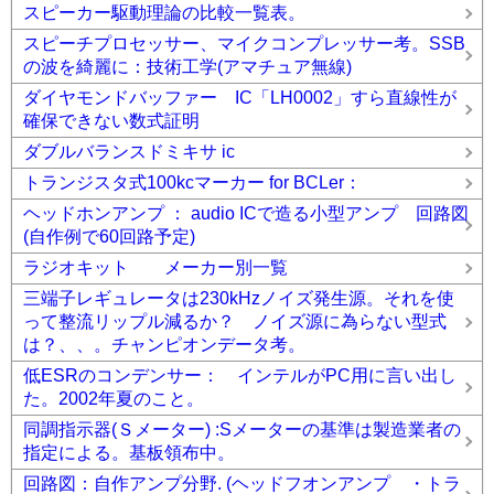
スピーカー駆動理論の比較一覧表。
スピーチプロセッサー、マイクコンプレッサー考。SSB
の波を綺麗に：技術工学(アマチュア無線)
ダイヤモンドバッファー IC「LH0002」すら直線性が
確保できない数式証明
ダブルバランスドミキサ ic
トランジスタ式100kcマーカー for BCLer：
ヘッドホンアンプ ： audio ICで造る小型アンプ 回路図
(自作例で60回路予定)
ラジオキット メーカー別一覧
三端子レギュレータは230kHzノイズ発生源。それを使
って整流リップル減るか？ ノイズ源に為らない型式
は？、、。チャンピオンデータ考。
低ESRのコンデンサー： インテルがPC用に言い出し
た。2002年夏のこと。
同調指示器(Ｓメーター) :Sメーターの基準は製造業者の
指定による。基板領布中。
回路図：自作アンプ分野. (ヘッドフオンアンプ ・トラ