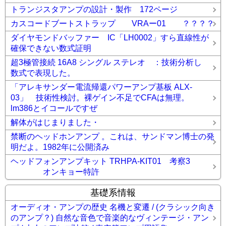
トランジスタアンプの設計・製作 172ページ
カスコードブートストラップ VRAー01 ？？？？
ダイヤモンドバッファー IC「LH0002」すら直線性が
確保できない数式証明
超3極管接続 16A8 シングル ステレオ ：技術分析し
数式で表現した。
「アレキサンダー電流帰還パワーアンプ基板 ALX-
03」 技術性検討。裸ゲイン不足でCFAは無理。
lm386とイコールですぜ
解体がはじまりました・
禁断のヘッドホンアンプ 。これは、サンドマン博士の発
明だよ。1982年に公開済み
ヘッドフォンアンプキット TRHPA-KIT01 考察3
オンキョー特許
基礎系情報
オーディオ・アンプの歴史 名機と変遷 / (クラシック向き
のアンプ？) 自然な音色で音楽的なヴィンテージ・アン