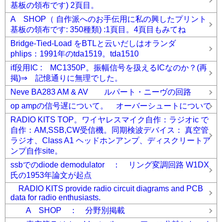
基板の領布です) 2頁目。
A SHOP（ 自作派へのお手伝用に私の興したプリント
基板の領布です: 350種類) :1頁目。4頁目もみてね
Bridge-Tied-Load をBTLと云いだしはオランダ
phlips：1991年のtda1519。tda1510
if段用IC : MC1350P。振幅信号を扱えるICなのか？(再
掲)⇒ 記憶通りに無理でした。
Neve BA283 AM & AV ルパート・ニーヴの回路
op ampの信号遅について。 オーバーシュートについて
RADIO KITS TOP。ワイヤレスマイク自作：ラジオic で
自作：AM,SSB,CW受信機。同期検波デバイス： 真空管
ラジオ、Class A1 ヘッドホンアンプ、ディスクリートア
ンプ自作site。
ssbでのdiode demodulator ： リング変調回路 W1DX
氏の1953年論文が起点
RADIO KITS provide radio circuit diagrams and PCB
data for radio enthusiasts.
A SHOP ： 分野別掲載