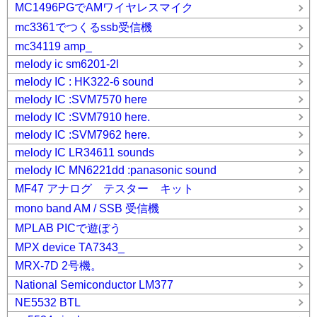
MC1496PGでAMワイヤレスマイク
mc3361でつくるssb受信機
mc34119 amp_
melody ic sm6201-2l
melody IC : HK322-6 sound
melody IC :SVM7570 here
melody IC :SVM7910 here.
melody IC :SVM7962 here.
melody IC LR34611 sounds
melody IC MN6221dd :panasonic sound
MF47 アナログ テスター キット
mono band AM / SSB 受信機
MPLAB PICで遊ぼう
MPX device TA7343_
MRX-7D 2号機。
National Semiconductor LM377
NE5532 BTL