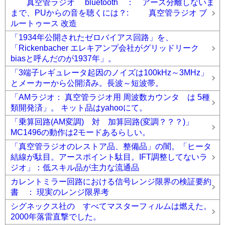
真空管ラジオ bluetooth ： アース分離しないま
まで、PUからの音を聴くには？: 真空管ラジオ ブ
ルートゥース 改造
「1934年公開されたゼロバイアス回路」を、
「Rickenbacher エレキアンプ会社がグリッドリーク
biasと呼んだのが1937年」。
「3端子レギュレータ起因のノイズは100kHz～3MHz」
とメーカーから公開済み。長波～短波帯。
「AMラジオ： 真空管ラジオ用 周波数カウンタ は 5種
類開発済」。 キット品はyahooにて。
「乗算回路(AM変調) 対 加算回路(変調？？？)」
MC1496の動作は2モードあるらしい。
「真空管ラジオのレストア品、整備品」の闇。「ヒータ
結線が駄目。アースポイント駄目。IFT調整してないラ
ジオ」：低スキル品が主力な流通品
カレントミラー回路における信号レンジ限界の検証要約
書 ： 現実のレンジ限界考
シグネックス社の すべてマスターフィルムは燃えた。
2000年落雷直撃でした。