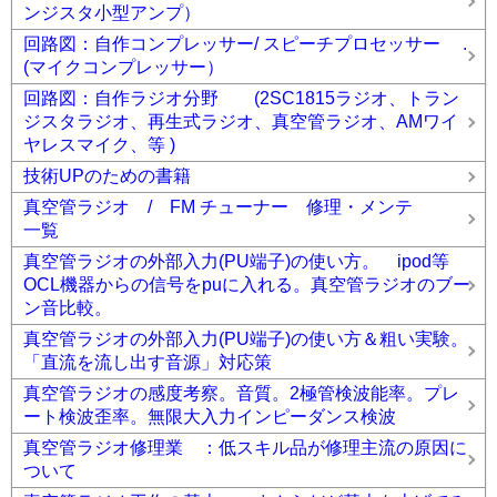
ンジスタ小型アンプ）
回路図：自作コンプレッサー/ スピーチプロセッサー .
(マイクコンプレッサー）
回路図：自作ラジオ分野 (2SC1815ラジオ、トラン
ジスタラジオ、再生式ラジオ、真空管ラジオ、AMワイ
ヤレスマイク、等 )
技術UPのための書籍
真空管ラジオ / FM チューナー 修理・メンテ
一覧
真空管ラジオの外部入力(PU端子)の使い方。 ipod等
OCL機器からの信号をpuに入れる。真空管ラジオのブー
ン音比較。
真空管ラジオの外部入力(PU端子)の使い方＆粗い実験。
「直流を流し出す音源」対応策
真空管ラジオの感度考察。音質。2極管検波能率。プレ
ート検波歪率。無限大入力インピーダンス検波
真空管ラジオ修理業 ：低スキル品が修理主流の原因に
ついて