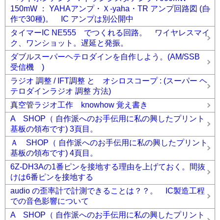
150mW ： YAHAアンプ・Ｘ-yaha・TR アンプ回路図 (自
作で30種)。 IC アンプは別公開中
タイマーIC NE555 でつくれる回路。 ワイヤレスマイ
ク、ワンショット。遅延と発振。
ダブルスーパーヘテロダインを自作しよう。(AM/SSB
受信機 )
ラジオ 調整 / IFT調整 と オシロスコープ : (スーパー ヘ
テロダインラジオ 調整 方法)
真空管ラジオ工作 knowhow 覚え書き
A SHOP（ 自作派へのお手伝用に私の興したプリント
基板の領布です) 3頁目。
Ａ SHOP（ 自作派へのお手伝用に私の興したプリント
基板の領布です) 4頁目。
6Z-DH3Aの1番ピンを接地する理由を上げておく。間抜
けは6番ピンを接地する
audio の歪率計で計測できることは？？。 IC製造工程
での音色影響について
A SHOP（ 自作派へのお手伝用に私の興したプリント