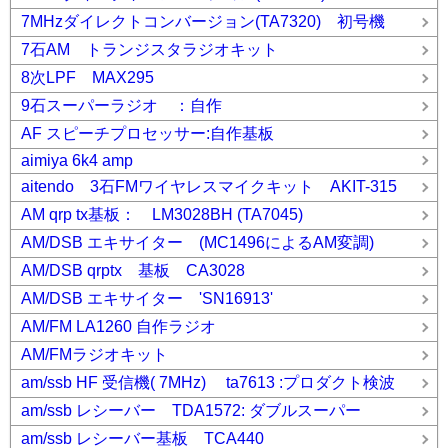
7MHzダイレクトコンバージョン(TA7320) 初号機
7石AM トランジスタラジオキット
8次LPF MAX295
9石スーパーラジオ ：自作
AF スピーチプロセッサー:自作基板
aimiya 6k4 amp
aitendo 3石FMワイヤレスマイクキット AKIT-315
AM qrp tx基板： LM3028BH (TA7045)
AM/DSB エキサイター (MC1496によるAM変調)
AM/DSB qrptx 基板 CA3028
AM/DSB エキサイター 'SN16913'
AM/FM LA1260 自作ラジオ
AM/FMラジオキット
am/ssb HF 受信機( 7MHz) ta7613 :プロダクト検波
am/ssb レシーバー TDA1572: ダブルスーパー
am/ssb レシーバー基板 TCA440