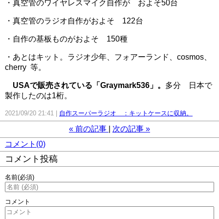
・真空管のワイヤレスマイク自作が およそ50台
・真空管のラジオ自作がおよそ 122台
・自作の基板ものがおよそ 150種
・あとはキット。ラジオ少年、フォアーランド、cosmos、
cherry 等。
USAで販売されている「Graymark536」。
多分 日本で
製作したのは1桁。
2021/09/20 21:41
自作スーパーラジオ ：キットケースに収納。
«
前の記事
次の記事
»
コメント(0)
コメント投稿
名前
(必須)
コメント