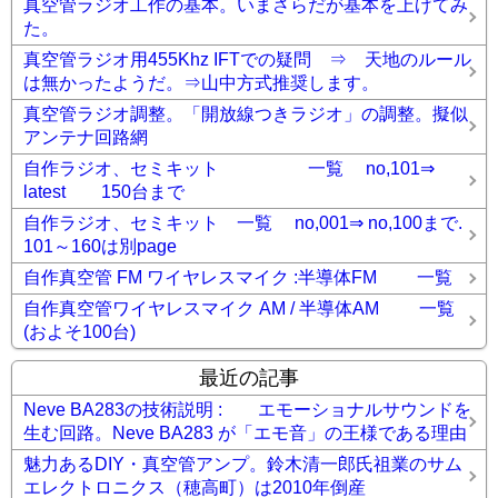
真空管ラジオ工作の基本。いまさらだが基本を上げてみ
た。
真空管ラジオ用455Khz IFTでの疑問 ⇒ 天地のルール
は無かったようだ。⇒山中方式推奨します。
真空管ラジオ調整。「開放線つきラジオ」の調整。擬似
アンテナ回路網
自作ラジオ、セミキット 一覧 no,101⇒
latest 150台まで
自作ラジオ、セミキット 一覧 no,001⇒ no,100まで.
101～160は別page
自作真空管 FM ワイヤレスマイク :半導体FM 一覧
自作真空管ワイヤレスマイク AM / 半導体AM 一覧
(およそ100台)
最近の記事
Neve BA283の技術説明 : エモーショナルサウンドを
生む回路。Neve BA283 が「エモ音」の王様である理由
魅力あるDIY・真空管アンプ。鈴木清一郎氏祖業のサム
エレクトロニクス（穂高町）は2010年倒産