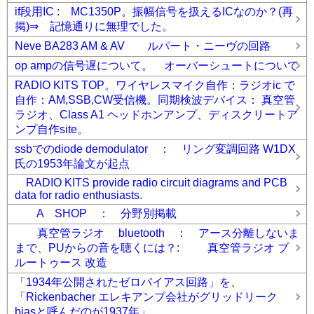
if段用IC : MC1350P。振幅信号を扱えるICなのか？(再
掲)⇒ 記憶通りに無理でした。
Neve BA283 AM & AV ルパート・ニーヴの回路
op ampの信号遅について。 オーバーシュートについて
RADIO KITS TOP。ワイヤレスマイク自作：ラジオic で
自作：AM,SSB,CW受信機。同期検波デバイス： 真空管
ラジオ、Class A1 ヘッドホンアンプ、ディスクリートア
ンプ自作site。
ssbでのdiode demodulator ： リング変調回路 W1DX
氏の1953年論文が起点
RADIO KITS provide radio circuit diagrams and PCB
data for radio enthusiasts.
A SHOP ： 分野別掲載
真空管ラジオ bluetooth ： アース分離しないま
まで、PUからの音を聴くには？: 真空管ラジオ ブ
ルートゥース 改造
「1934年公開されたゼロバイアス回路」を、
「Rickenbacher エレキアンプ会社がグリッドリーク
biasと呼んだのが1937年」。