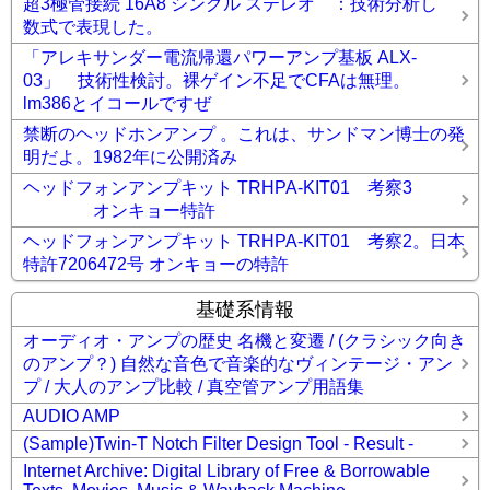
超3極管接続 16A8 シングル ステレオ ：技術分析し
数式で表現した。
「アレキサンダー電流帰還パワーアンプ基板 ALX-
03」 技術性検討。裸ゲイン不足でCFAは無理。
lm386とイコールですぜ
禁断のヘッドホンアンプ 。これは、サンドマン博士の発
明だよ。1982年に公開済み
ヘッドフォンアンプキット TRHPA-KIT01 考察3
オンキョー特許
ヘッドフォンアンプキット TRHPA-KIT01 考察2。日本
特許7206472号 オンキョーの特許
基礎系情報
オーディオ・アンプの歴史 名機と変遷 / (クラシック向き
のアンプ？) 自然な音色で音楽的なヴィンテージ・アン
プ / 大人のアンプ比較 / 真空管アンプ用語集
AUDIO AMP
(Sample)Twin-T Notch Filter Design Tool - Result -
Internet Archive: Digital Library of Free & Borrowable