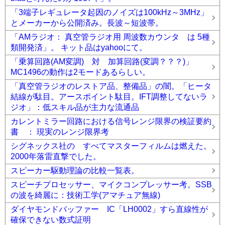
「3端子レギュレータ起因のノイズは100kHz～3MHz」
とメーカーから公開済み。長波～短波帯。
「AMラジオ： 真空管ラジオ用 周波数カウンタ は 5種
類開発済」。 キット品はyahooにて。
「乗算回路(AM変調) 対 加算回路(変調？？？)」
MC1496の動作は2モードあるらしい。
「真空管ラジオのレストア品、整備品」の闇。「ヒータ
結線が駄目。アースポイント駄目。IFT調整してないラ
ジオ」：低スキル品が主力な流通品
カレントミラー回路における信号レンジ限界の検証要約
書 ： 現実のレンジ限界考
シグネックス社の すべてマスターフィルムは燃えた。
2000年落雷直撃でした。
スピーカー駆動理論の比較一覧表。
スピーチプロセッサー、マイクコンプレッサー考。SSB
の波を綺麗に：技術工学(アマチュア無線)
ダイヤモンドバッファー IC「LH0002」すら直線性が
確保できない数式証明