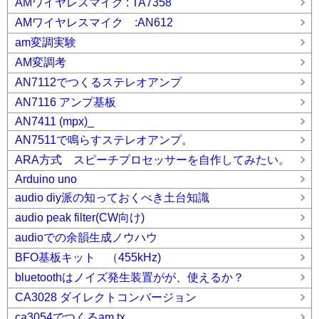
AMワイヤレスマイク : TA7358
AMワイヤレスマイク :AN612
am変調実験
AM変調考
AN7112でつくるステレオアンプ
AN7116 アンプ基板
AN7411 (mpx)_
AN7511で鳴らすステレオアンプ。
ARA方式 スピーチプロセッサーを自作してみたい。
Arduino uno
audio diy派の知っておくべき土台知識
audio peak filter(CW向け)
audioでの余韻生成ノウハウ
BFO基板キット （455kHz)
bluetoothはノイズ発生装置がが、使えるか？
CA3028 ダイレクトコンバージョン
ca3054でつくるam tx