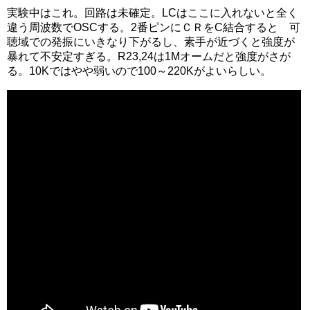
実験中はこれ。回路は未確定。LCはここに入れないと全く
違う周波数でOSCする。2番ピンにＣＲをC結合すると 可
聴域での発振にいきなり下がるし、素手が近づくと強度が
暴れて不安定すぎる。R23,24は1Mオームだと強度がさが
る。10Kではやや弱いので100～220Kがよいらしい。