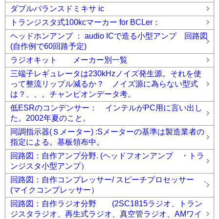
ダブルバランスドミキサ ic
トランジスタ式100kcマーカー for BCLer：
ヘッドホンアンプ ： audio ICで造る小型アンプ 回路図
(自作例で60回路予定)
ラジオキット メーカー別一覧
三端子レギュレータは230kHzノイズ発生源。それを使
って整流リップル減るか？ ノイズ源に為らない型式
は？、、。チャンピオンデータ考。
低ESRのコンデンサー： インテルがPC用に言い出し
た。2002年夏のこと。
同調指示器(Ｓメーター) :Sメーターの基準は製造業者の
指定による。基板領布中。
回路図：自作アンプ分野. (ヘッドフオンアンプ ・トラ
ンジスタ小型アンプ）
回路図：自作コンプレッサー/ スピーチプロセッサー .
(マイクコンプレッサー）
回路図：自作ラジオ分野 (2SC1815ラジオ、トラン
ジスタラジオ、再生式ラジオ、真空管ラジオ、AMワイ