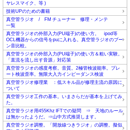
ヤレスマイク、等 )
技術UPのための書籍
真空管ラジオ / FM チューナー 修理・メンテ
一覧
真空管ラジオの外部入力(PU端子)の使い方。 ipod等
OCL機器からの信号をpuに入れる。真空管ラジオのブー
ン音比較。
真空管ラジオの外部入力(PU端子)の使い方＆粗い実験。
「直流を流し出す音源」対応策
真空管ラジオの感度考察。音質。2極管検波能率。プレ
ート検波歪率。無限大入力インピーダンス検波
真空管ラジオ修理業 ：低スキル品が修理主流の原因に
ついて
真空管ラジオ工作の基本。いまさらだが基本を上げてみ
た。
真空管ラジオ用455Khz IFTでの疑問 ⇒ 天地のルール
は無かったようだ。⇒山中方式推奨します。
真空管ラジオ調整。「開放線つきラジオ」の調整。擬似