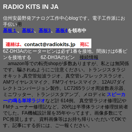
RADIO KITS IN JA
信州安曇野発アナログ工作中心blogです。電子工作派にお
手伝い
用
基板１
、
基板2
、
基板3
、
基板4
を領布中
6Z-DH3Aのヒーターピンは必ず1番を接地。間抜けは6番ピ
ンを接地する
6Z-DH3Aのピン
接続情報
amazon等での転売shopが多数ありますが、私とは無関係
です。騙されぬようにご注意ください。トランジスタラジ
オキット,真空管短波ラジオ、真空管レフレックスラジオ、
AMワイヤレスマイク、FMワイヤレスマイク、12AU7ダイ
レクトコンバージョン製作。LC7265ラジオ周波数表示器、
ミニワッター、トランジスタアンプ、メロディic
スピーカ
ーの鳴る単球ラジオ
など計 614例。 真空管ラジオ修理記や
FMチューナー修理記など。20代は半導体ラジオ修理技術者
でした。FA機械設計屋を35年やってます。画像多数にて
PC推奨します。 資料画像等はお持ち帰りいただいてOKで
す。記事にする折には、ご一報ください。