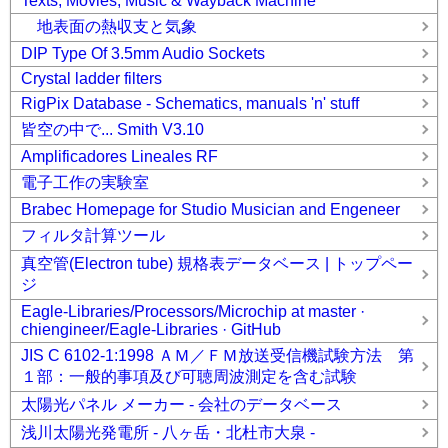
Texts, Movies, Music & Wayback Machine
地表面の熱収支と気象
DIP Type Of 3.5mm Audio Sockets
Crystal ladder filters
RigPix Database - Schematics, manuals 'n' stuff
皆空の中で... Smith V3.10
Amplificadores Lineales RF
電子工作の実験室
Brabec Homepage for Studio Musician and Engeneer
フィルタ計算ツール
真空管(Electron tube) 規格表データベース | トップペー
ジ
Eagle-Libraries/Processors/Microchip at master ·
chiengineer/Eagle-Libraries · GitHub
JIS C 6102-1:1998 ＡＭ／ＦＭ放送受信機試験方法 第
１部：一般的事項及び可聴周波測定を含む試験
太陽光パネル メーカー - 会社のデータベース
浅川太陽光発電所 - 八ヶ岳・北杜市大泉 -