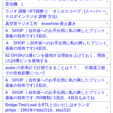
受信機 )
ラジオ 調整 / IFT調整 と オシロスコープ : (スーパー ヘ
テロダインラジオ 調整 方法)
真空管ラジオ工作 knowhow 覚え書き
A SHOP（ 自作派へのお手伝用に私の興したプリント
基板の領布です) 3頁目。
Ａ SHOP（ 自作派へのお手伝用に私の興したプリント
基板の領布です) 4頁目。
6Z-DH3Aの1番ピンを接地する理由を上げておく。間抜
けは6番ピンを接地する
audio の歪率計で計測できることは？？。 IC製造工程
での音色影響について
A SHOP（ 自作派へのお手伝用に私の興したプリント
基板の領布です) 2頁目。
A SHOP（ 自作派へのお手伝用に私の興したプリント
基板の領布です: 350種類) :1頁目。4頁目もみてね
Bridge-Tied-Load をBTLと云いだしはオランダ
phlips：1991年のtda1519。tda1510