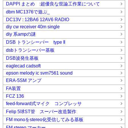
DAPPI まとめ :超優良な世論工作業について
dbm MC1376で遊ぶ_
DC13V : 12BA6 12AV6 RADIO
diy cw receiver 40m single
diy 系ampの謎
DSB トランシーバー type Ⅱ
dsbトランシーバー基板
DSB波発生基板
eaglecad cadsoft
epson melody ic svm7561 sound
ERA-5SM アンプ
FA装置
FCZ 136
feed-forward式マイク コンプレッサ
Felip 5球ST管 スーパー改造製作
FM monoをstereo化受信してみる基板
FM stereo マーカー