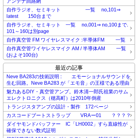
アンテナ回路網
自作ラジオ、セミキット 一覧 no,101⇒
latest 150台まで
自作ラジオ、セミキット 一覧 no,001⇒ no,100まで.
101～160は別page
自作真空管 FM ワイヤレスマイク :半導体FM 一覧
自作真空管ワイヤレスマイク AM / 半導体AM 一覧
(およそ100台)
最近の記事
Neve BA283の技術説明 : エモーショナルサウンドを
生む回路。Neve BA283 が「エモ音」の王様である理由
魅力あるDIY・真空管アンプ。鈴木清一郎氏祖業のサム
エレクトロニクス（穂高町）は2010年倒産
トランジスタアンプの設計・製作 172ページ
カスコードブートストラップ VRAー01 ？？？？
ダイヤモンドバッファー IC「LH0002」すら直線性が
確保できない数式証明