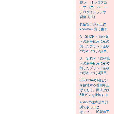
整 と オシロスコ
ープ : (スーパー ヘ
テロダインラジオ
調整 方法)
真空管ラジオ工作
knowhow 覚え書き
A SHOP（ 自作派
へのお手伝用に私の
興したプリント基板
の領布です) 3頁目。
Ａ SHOP（ 自作派
へのお手伝用に私の
興したプリント基板
の領布です) 4頁目。
6Z-DH3Aの1番ピン
を接地する理由を上
げておく。間抜けは
6番ピンを接地する
audio の歪率計で計
測できること
は？？。 IC製造工