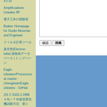
V3.10
Amplificadores
Lineales RF
電子工作の実験室
Brabec Homepage
for Studio Musician
and Engeneer
フィルタ計算ツール
真空管(Electron
tube) 規格表データ
ベース | トップペー
ジ
Eagle-
Libraries/Processors/Microchip
at master ·
chiengineer/Eagle-
Libraries · GitHub
JIS C 6102-1:1998
ＡＭ／ＦＭ放送受信
機試験方法 第１