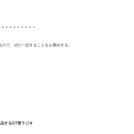
。
＊＊＊＊＊＊＊＊＊＊
るので、ぜひ一読することをお薦めする。
出品するGT管ラジオ