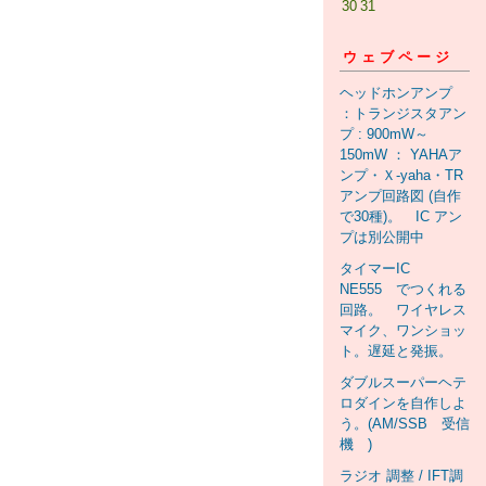
30
31
ウェブページ
ヘッドホンアンプ
：トランジスタアン
プ : 900mW～
150mW ： YAHAア
ンプ・Ｘ-yaha・TR
アンプ回路図 (自作
で30種)。 IC アン
プは別公開中
タイマーIC
NE555 でつくれる
回路。 ワイヤレス
マイク、ワンショッ
ト。遅延と発振。
ダブルスーパーヘテ
ロダインを自作しよ
う。(AM/SSB 受信
機 )
ラジオ 調整 / IFT調