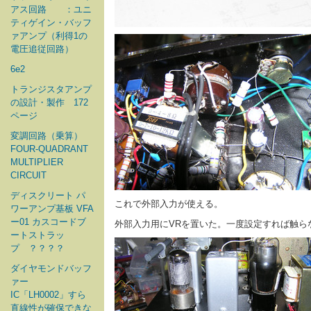
アス回路 ：ユニ
ティゲイン・バッフ
ァアンプ（利得1の
電圧追従回路）
6e2
トランジスタアンプ
の設計・製作 172
ページ
変調回路（乗算）
FOUR-QUADRANT
MULTIPLIER
CIRCUIT
ディスクリート パ
これで外部入力が使える。
ワーアンプ基板 VFA
ー01 カスコードブ
外部入力用にVRを置いた。一度設定すれば触ら
ートストラッ
プ ？？？？
ダイヤモンドバッフ
ァー
IC「LH0002」すら
直線性が確保できな