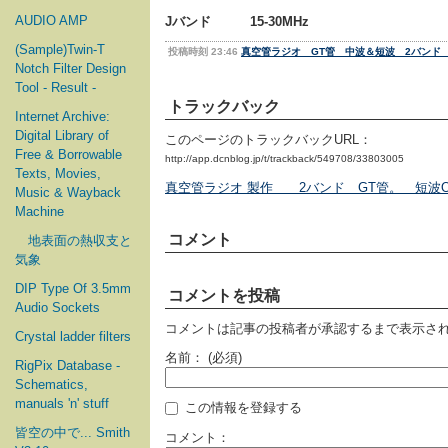
AUDIO AMP
Jバンド 15-30MHz
(Sample)Twin-T
投稿時刻 23:46
真空管ラジオ GT管 中波＆短波 2バンド
Notch Filter Design
Tool - Result -
トラックバック
Internet Archive:
Digital Library of
このページのトラックバックURL：
Free & Borrowable
http://app.dcnblog.jp/t/trackback/549708/33803005
Texts, Movies,
真空管ラジオ 製作 2バンド GT管。 短波O
Music & Wayback
Machine
コメント
地表面の熱収支と
気象
DIP Type Of 3.5mm
コメントを投稿
Audio Sockets
コメントは記事の投稿者が承認するまで表示さ
Crystal ladder filters
名前：
(必須)
RigPix Database -
Schematics,
manuals 'n' stuff
この情報を登録する
皆空の中で... Smith
コメント：