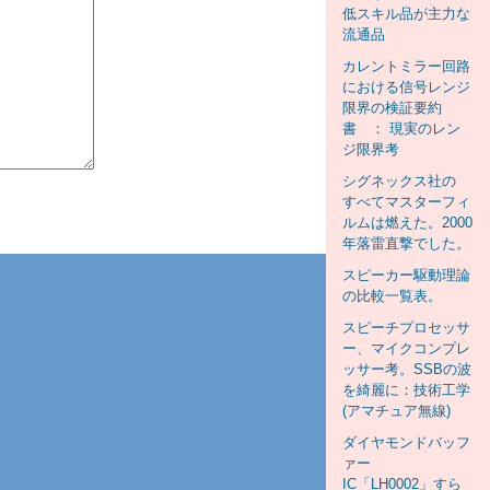
低スキル品が主力な
流通品
カレントミラー回路
における信号レンジ
限界の検証要約
書 ： 現実のレン
ジ限界考
シグネックス社の
すべてマスターフィ
ルムは燃えた。2000
年落雷直撃でした。
スピーカー駆動理論
の比較一覧表。
スピーチプロセッサ
ー、マイクコンプレ
ッサー考。SSBの波
を綺麗に：技術工学
(アマチュア無線)
ダイヤモンドバッフ
ァー
IC「LH0002」すら