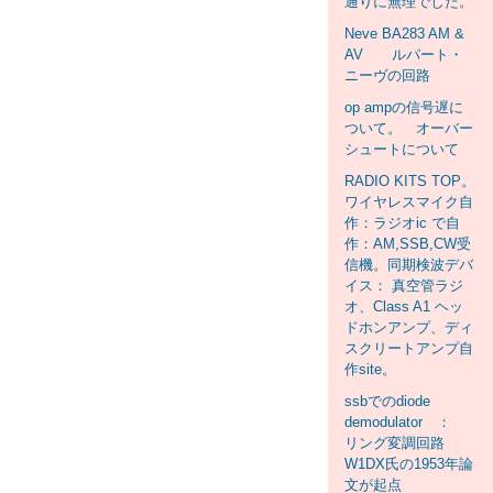
通りに無理でした。
Neve BA283 AM &
AV ルパート・
ニーヴの回路
op ampの信号遅に
ついて。 オーバー
シュートについて
RADIO KITS TOP。
ワイヤレスマイク自
作：ラジオic で自
作：AM,SSB,CW受
信機。同期検波デバ
イス： 真空管ラジ
オ、Class A1 ヘッ
ドホンアンプ、ディ
スクリートアンプ自
作site。
ssbでのdiode
demodulator ：
リング変調回路
W1DX氏の1953年論
文が起点