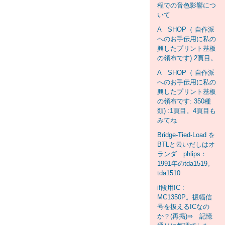
程での音色影響につ
いて
A SHOP（ 自作派
へのお手伝用に私の
興したプリント基板
の領布です) 2頁目。
A SHOP（ 自作派
へのお手伝用に私の
興したプリント基板
の領布です: 350種
類) :1頁目。4頁目も
みてね
Bridge-Tied-Load を
BTLと云いだしはオ
ランダ phlips：
1991年のtda1519。
tda1510
if段用IC :
MC1350P。振幅信
号を扱えるICなの
か？(再掲)⇒ 記憶