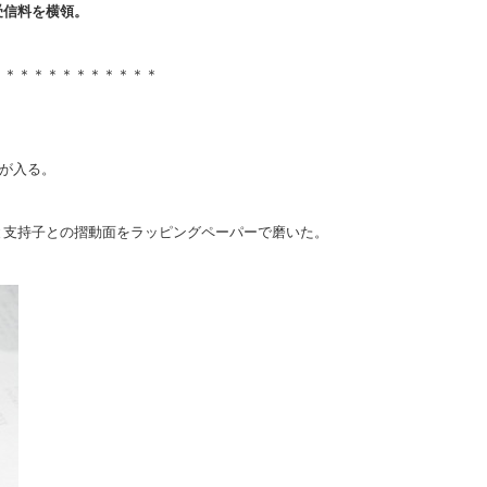
受信料を横領。
＊＊＊＊＊＊＊＊＊＊＊＊
Rが入る。
と支持子との摺動面をラッピングペーパーで磨いた。