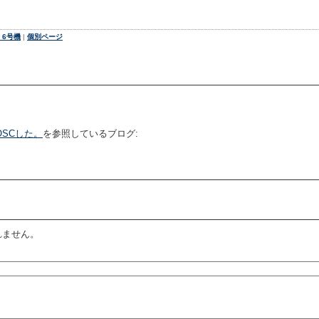
 6号機
|
個別ページ
SCした。
を参照しているブログ:
れません。