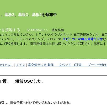
１
、
基板2
、
基板3
、
基板4
を領布中
ンを接地する
6Z-DH3Aのピン
接続情報
されぬようにご注意ください。トランジスタラジオキット,真空管短波ラジオ、真
ミニワッター、トランジスタアンプ、メロディic
スピーカーの鳴る単球ラジオ
な
数にてPC推奨します。 資料画像等はお持ち帰りいただいてOKです。記事に
つつアル。
|
メイン
|
真空管ラジオ 製作 2バンド GT管。 プーリー付け
T管。 短波OSCした。
徴収し、国会予算も付いて使い切れないカネがある。