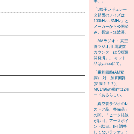
年」。
「3端子レギュレー
タ起因のノイズは
100kHz～3MHz」と
メーカーから公開済
み。長波～短波帯。
「AMラジオ： 真空
管ラジオ用 周波数
カウンタ は 5種類
開発済」。 キット
品はyahooにて。
「乗算回路(AM変
調) 対 加算回路
(変調？？？)」
MC1496の動作は2モ
ードあるらしい。
「真空管ラジオのレ
ストア品、整備品」
の闇。「ヒータ結線
が駄目。アースポイ
ント駄目。IFT調整
してないラジオ」：