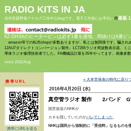
RADIO KITS IN JA
基板
信州安曇野発アナログ工作中心blogです。電子工作派にお手伝い
用
6Z-DH3Aのヒーターピンは必ず1番を接地。間抜けは6番ピ
amazon等での転売shopが多数ありますが、私とは無関係です。騙
12AU7ダイレクトコンバージョン製作。LC7265ラジオ周波数表示器、
導体ラジオ修理技術者でした。FA機械設計屋を35年やってます。画像多
since 2011/Aug
« 大本営発表の時代に戻り
携帯URL
2016年4月20日 (水)
真空管ラジオ 製作 2バンド G
国営放送のNHKが
カネを隠していたのが
バレてしまった
。
NHKは国民から強制的に「受信料」なるものを
携帯にURLを送る