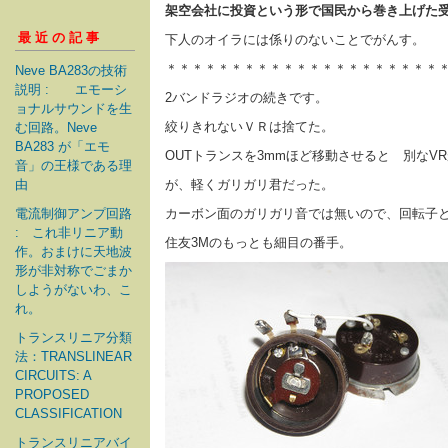
架空会社に投資という形で国民から巻き上げた
最近の記事
下人のオイラには係りのないことでがんす。
＊＊＊＊＊＊＊＊＊＊＊＊＊＊＊＊＊＊＊＊＊
Neve BA283の技術
説明 : エモーシ
2バンドラジオの続きです。
ョナルサウンドを生
絞りきれないＶＲは捨てた。
む回路。Neve
BA283 が「エモ
OUTトランスを3mmほど移動させると 別なV
音」の王様である理
由
が、軽くガリガリ君だった。
電流制御アンプ回路
カーボン面のガリガリ音では無いので、回転子
: これ非リニア動
住友3Mのもっとも細目の番手。
作。おまけに天地波
形が非対称でごまか
しようがないわ、こ
れ。
トランスリニア分類
法：TRANSLINEAR
CIRCUITS: A
PROPOSED
CLASSIFICATION
トランスリニアバイ