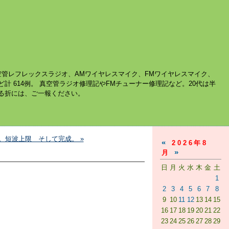
空管レフレックスラジオ、AMワイヤレスマイク、FMワイヤレスマイク、
ど計 614例。 真空管ラジオ修理記やFMチューナー修理記など。20代は半
する折には、ご一報ください。
。短波上限 そして完成。 »
«
2026年8
»
月
日
月
火
水
木
金
土
1
2
3
4
5
6
7
8
9
10
11
12
13
14
15
16
17
18
19
20
21
22
23
24
25
26
27
28
29