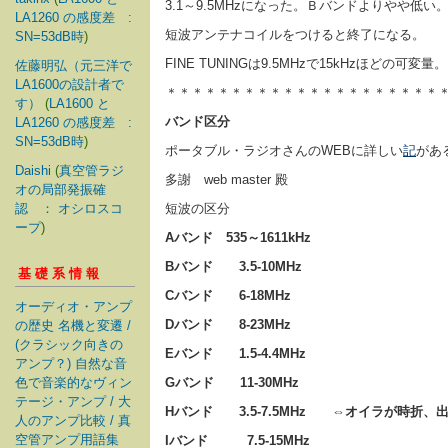
3.1～9.5MHzになった。Ｂバンドよりやや低い
LA1260 の感度差 :
短波アンテナコイルをつけると終了になる。
SN=53dB時
)
FINE TUNINGは9.5MHzで15kHzほどの可変量。
佐藤明弘（元三洋で
LA1600の設計者で
＊＊＊＊＊＊＊＊＊＊＊＊＊＊＊＊＊＊＊＊＊
す）
(
LA1600 と
バンド区分
LA1260 の感度差 :
SN=53dB時
)
ポータブル・ラジオさんのWEBに詳しい
記
があ
Daishi
(
真空管ラジ
多謝 web master 殿
オの局部発振確
認 ： オシロスコ
短波の区分
ープ
)
Aバンド 535～1611kHz
Bバンド 3.5-10MHz
基礎系情報
Cバンド 6-18MHz
オーディオ・アンプ
Dバンド 8-23MHz
の歴史 名機と変遷 /
(クラシック向きの
Eバンド 1.5-4.4MHz
アンプ？) 自然な音
色で音楽的なヴィン
Gバンド 11-30MHz
テージ・アンプ / 大
Hバンド 3.5-7.5MHz ⇔オイラが時折、
人のアンプ比較 / 真
空管アンプ用語集
Iバンド 7.5-15MHz