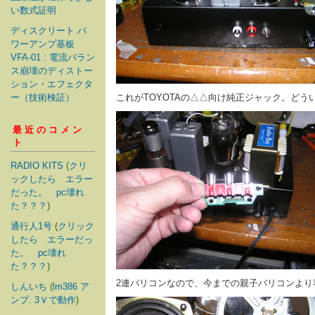
い数式証明
ディスクリート パ
ワーアンプ基板
VFA-01 : 電流バラン
ス崩壊のディストー
ション・エフェクタ
ー（技術検証）
これがTOYOTAの△△向け純正ジャック。ど
最近のコメン
ト
RADIO KITS
(
クリ
ックしたら エラー
だった。 pc壊れ
た？？？
)
通行人1号
(
クリック
したら エラーだっ
た。 pc壊れ
た？？？
)
2連バリコンなので、今までの親子バリコンより
しんいち
(
lm386 ア
ンプ. 3Ｖで動作
)