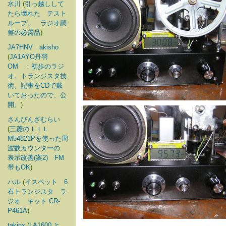
水川
(
引っ越しして
たら壊れた テスト
ループ。 ラジオ調
整の必需品
)
JA7HNV akisho
(
JA1AYO丹羽
OM ：初歩のラジ
オ。トランジスタ技
術。記事をCDで戴
いておったので、公
開。
)
さんぴんざむらい
(
三菱のＩＩＬ
M54821Pを使った周
波数カウンターの
表示改善(案2) FM
帯もOK
)
ハル
(
イスペット 6
石トランジスタ ラ
ジオ キット CR-
P461A
)
takinx
(
LA1600 と