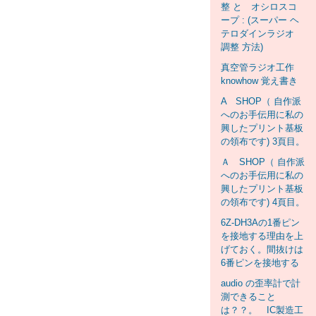
整 と オシロスコ
ープ : (スーパー ヘ
テロダインラジオ
調整 方法)
真空管ラジオ工作
knowhow 覚え書き
A SHOP（ 自作派
へのお手伝用に私の
興したプリント基板
の領布です) 3頁目。
Ａ SHOP（ 自作派
へのお手伝用に私の
興したプリント基板
の領布です) 4頁目。
6Z-DH3Aの1番ピン
を接地する理由を上
げておく。間抜けは
6番ピンを接地する
audio の歪率計で計
測できること
は？？。 IC製造工