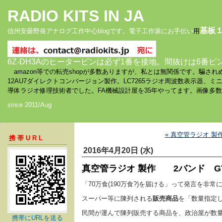
RADIO KITS IN JA
基板
信州安曇野発アナログ工作中心blogです。電子工作派にお手伝い
用
6Z-DH3Aのヒーターピンは必ず1番を接地。間抜けは6番ピ
amazon等での転売shopが多数ありますが、私とは無関係です。騙
12AU7ダイレクトコンバージョン製作。LC7265ラジオ周波数表示器、
導体ラジオ修理技術者でした。FA機械設計屋を35年やってます。画像多
since 2011/Aug
« 真空管ラジオ 
携帯URL
2016年4月20日 (水)
真空管ラジオ 製作 2バンド G
「70万食(190万食?)を届ける」って発言を非
スーパー等に陳列される
販売商品
を「数量指定
民間が運んで陳列販売する商品を、政治屋が数
携帯にURLを送る