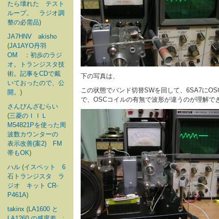
たら壊れた テスト
ループ。 ラジオ調
整の必需品
)
JA7HNV akisho
(
JA1AYO丹羽
OM ：初歩のラジ
オ。トランジスタ技
術。記事をCDで戴
下の写真は、
いておったので、公
この状態でバンド切替SWを回して、6SA7にO
開。
)
で、OSCコイルの有無で波形が違うのが理解で
さんぴんざむらい
(
三菱のＩＩＬ
M54821Pを使った周
波数カウンターの
表示改善(案2) FM
帯もOK
)
ハル
(
イスペット 6
石トランジスタ ラ
ジオ キット CR-
P461A
)
takinx
(
LA1600 と
LA1260 の感度差 :