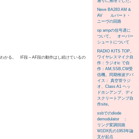
通りに無理でした。
Neve BA283 AM &
AV ルパート・
ニーヴの回路
op ampの信号遅に
ついて。 オーバー
シュートについて
RADIO KITS TOP。
ワイヤレスマイク自
わかる。 IF段～AF段の動作はし続けているの
作：ラジオic で自
作：AM,SSB,CW受
信機。同期検波デバ
イス： 真空管ラジ
オ、Class A1 ヘッ
ドホンアンプ、ディ
スクリートアンプ自
作site。
ssbでのdiode
demodulator ：
リング変調回路
W1DX氏の1953年論
文が起点