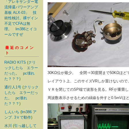
「アレキサンダー電
流帰還パワーアンプ
基板 ALX-03」 技
術性検討。裸ゲイン
不足でCFAは無
理。 lm386とイコ
ールですぜ
最近のコメン
ト
RADIO KITS
(
クリ
ックしたら エラー
30KΩ位が最少。 全閉⇒30度開まで50KΩ
だった。 pc壊れ
た？？？
)
レイアウト上、このサイズVRしか置けないので、
通行人1号
(
クリック
ＶＲを閉じてのSP端で波形を見る。RFが重畳し
したら エラーだっ
周波数表示させるための緑線を外すと0.5mV
た。 pc壊れ
た？？？
)
しんいち
(
lm386 ア
ンプ. 3Ｖで動作
)
水川
(
引っ越しして