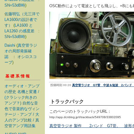
SN=53dB時
)
OSC動作によって電波としても飛ぶし、+Bに
佐藤明弘（元三洋で
LA1600の設計者で
す）
(
LA1600 と
LA1260 の感度差 :
SN=53dB時
)
Daishi
(
真空管ラジ
オの局部発振確
認 ： オシロスコ
ープ
)
基礎系情報
投稿時刻 00:20
真空管ラジオ GT管 中波＆短波 2バンド
オーディオ・アンプ
の歴史 名機と変遷 /
(クラシック向きの
トラックバック
アンプ？) 自然な音
色で音楽的なヴィン
このページのトラックバックURL：
テージ・アンプ / 大
http://app.dcnblog.jp/t/trackback/549708/33802095
人のアンプ比較 / 真
空管アンプ用語集
真空管ラジオ 製作 2バンド GT管。 波形