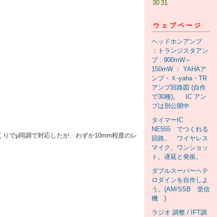
30
31
ウェブページ
ヘッドホンアンプ
：トランジスタアン
プ : 900mW～
150mW ： YAHAア
ンプ・Ｘ-yaha・TR
アンプ回路図 (自作
で30種)。 IC アン
プは別公開中
タイマーIC
NE555 でつくれる
くりでμ同調で対応したが、わずか10mm程度のレ
回路。 ワイヤレス
マイク、ワンショッ
ト。遅延と発振。
ダブルスーパーヘテ
ロダインを自作しよ
う。(AM/SSB 受信
機 )
ラジオ 調整 / IFT調