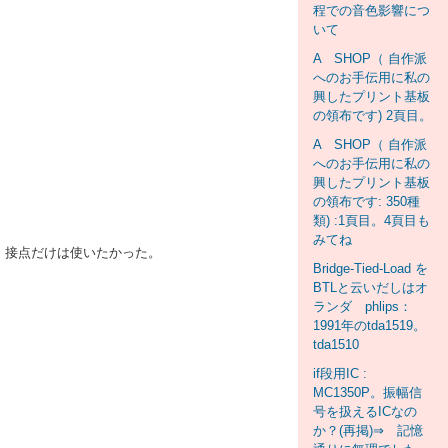
程での音色影響につ
いて
A SHOP（ 自作派
へのお手伝用に私の
興したプリント基板
の領布です) 2頁目。
A SHOP（ 自作派
へのお手伝用に私の
興したプリント基板
の領布です: 350種
類) :1頁目。4頁目も
みてね
。 接点だけは使いたかった。
Bridge-Tied-Load を
BTLと云いだしはオ
ランダ phlips：
1991年のtda1519。
tda1510
if段用IC :
MC1350P。振幅信
号を扱えるICなの
か？(再掲)⇒ 記憶