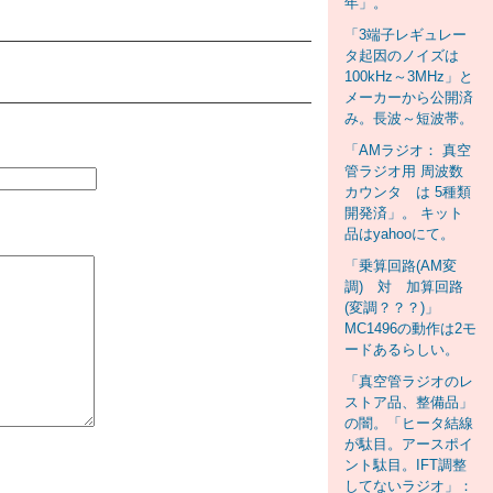
年」。
「3端子レギュレー
タ起因のノイズは
100kHz～3MHz」と
メーカーから公開済
み。長波～短波帯。
「AMラジオ： 真空
管ラジオ用 周波数
カウンタ は 5種類
開発済」。 キット
品はyahooにて。
「乗算回路(AM変
調) 対 加算回路
(変調？？？)」
MC1496の動作は2モ
ードあるらしい。
「真空管ラジオのレ
ストア品、整備品」
の闇。「ヒータ結線
が駄目。アースポイ
ント駄目。IFT調整
してないラジオ」：