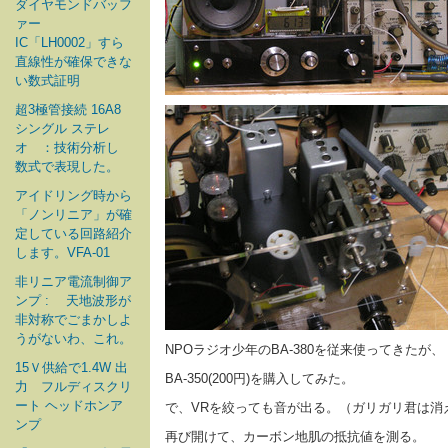
ダイヤモンドバッフ
ァー
IC「LH0002」すら
直線性が確保できな
い数式証明
超3極管接続 16A8
シングル ステレ
オ ：技術分析し
数式で表現した。
アイドリング時から
「ノンリニア」が確
定している回路紹介
します。VFA-01
非リニア電流制御ア
ンプ : 天地波形が
非対称でごまかしよ
うがないわ、これ。
NPOラジオ少年のBA-380を従来使ってきたが、
15Ｖ供給で1.4W 出
BA-350(200円)を購入してみた。
力 フルディスクリ
ート ヘッドホンア
で、VRを絞っても音が出る。（ガリガリ君は消
ンプ
再び開けて、カーボン地肌の抵抗値を測る。