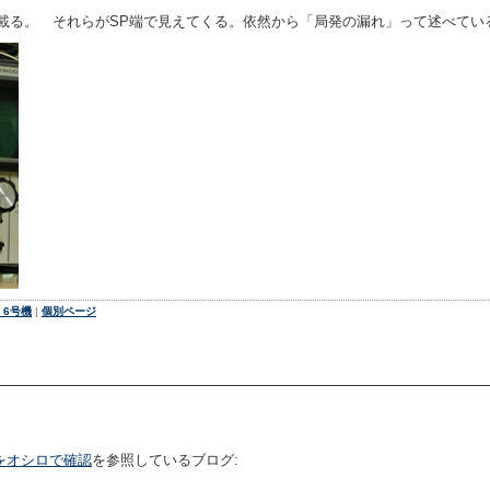
も載る。 それらがSP端で見えてくる。依然から「局発の漏れ」って述べてい
 6号機
|
個別ページ
をオシロで確認
を参照しているブログ: