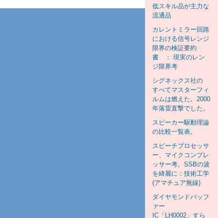
低スキル品が主力な
流通品
カレントミラー回路
における信号レンジ
限界の検証要約
書 ： 現実のレン
ジ限界考
シグネックス社の
すべてマスターフィ
ルムは燃えた。2000
年落雷直撃でした。
スピーカー駆動理論
の比較一覧表。
スピーチプロセッサ
ー、マイクコンプレ
ッサー考。SSBの波
を綺麗に：技術工学
(アマチュア無線)
ダイヤモンドバッフ
ァー
IC「LH0002」すら