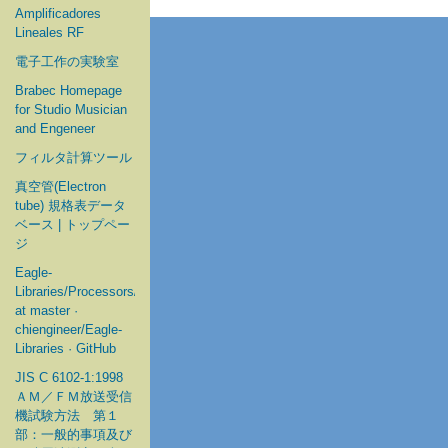
Amplificadores
Lineales RF
電子工作の実験室
Brabec Homepage
for Studio Musician
and Engeneer
フィルタ計算ツール
真空管(Electron
tube) 規格表データ
ベース | トップペー
ジ
Eagle-
Libraries/Processors/Microchip
at master ·
chiengineer/Eagle-
Libraries · GitHub
JIS C 6102-1:1998
ＡＭ／ＦＭ放送受信
機試験方法 第１
部：一般的事項及び