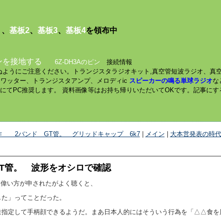
１
、
基板2
、
基板3
、
基板4
を領布中
ンを接地する
6Z-DH3Aのピン
接続情報
されぬようにご注意ください。トランジスタラジオキット,真空管短波ラジオ、真
ミニワッター、トランジスタアンプ、メロディic
スピーカーの鳴る単球ラジオ
な
数にてPC推奨します。 資料画像等はお持ち帰りいただいてOKです。記事に
製作 2バンド GT管。 グリッドキャップ 6k7
|
メイン
|
大本営発表の時代
T管。 波形をオシロで確認
常に偉い方が申されたがよく聴くと、
した」ってことだった。
量指定して手柄顔できるようだ。まあ日本人的にはそういう行為を「△△食を