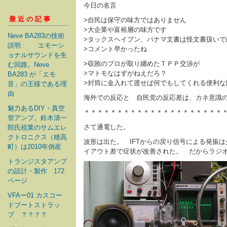
今日の名言
最近の記事
>自民は保守の味方ではありません
>大企業や富裕層の味方です
Neve BA283の技術
>タックスヘイブン、パナマ文書は怪文書扱いで
説明 : エモーシ
>コメント早かったね
ョナルサウンドを生
>収賄のプロが取り纏めたＴＰＰ交渉が
む回路。Neve
>マトモなはずがねえだろ？
BA283 が「エモ
>封筒に金入れて渡せば何でもしてくれる便利な
音」の王様である理
由
海外での反応と 自民党の反応差は、カネ意識の
魅力あるDIY・真空
＊＊＊＊＊＊＊＊＊＊＊＊＊＊＊＊＊＊＊＊＊
管アンプ。鈴木清一
さて通電した。
郎氏祖業のサムエレ
クトロニクス（穂高
波形は出た。 IFTからの戻り信号による発振は
町）は2010年倒産
イアウト差で症状が改善された。 だからラジ
トランジスタアンプ
の設計・製作 172
ページ
VFAー01 カスコー
ドブートストラッ
プ ？？？？