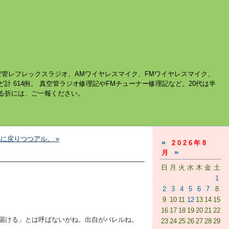
空管レフレックスラジオ、AMワイヤレスマイク、FMワイヤレスマイク、
ど計 614例。 真空管ラジオ修理記やFMチューナー修理記など。20代は半
する折には、ご一報ください。
に戻りつつアル。 »
«
2026年8
»
月
日
月
火
水
木
金
土
1
2
3
4
5
6
7
8
9
10
11
12
13
14
15
16
17
18
19
20
21
22
届ける」とは呼ばないがね。出自がバレルね。
23
24
25
26
27
28
29