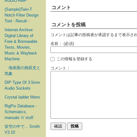
AUDIO AMP
コメント
(Sample)Twin-T
Notch Filter Design
Tool - Result -
コメントを投稿
Internet Archive:
コメントは記事の投稿者が承認するまで表示さ
Digital Library of
Free & Borrowable
名前：
(必須)
Texts, Movies,
Music & Wayback
Machine
この情報を登録する
地表面の熱収支と
コメント：
気象
DIP Type Of 3.5mm
Audio Sockets
Crystal ladder filters
RigPix Database -
Schematics,
manuals 'n' stuff
皆空の中で... Smith
V3.10