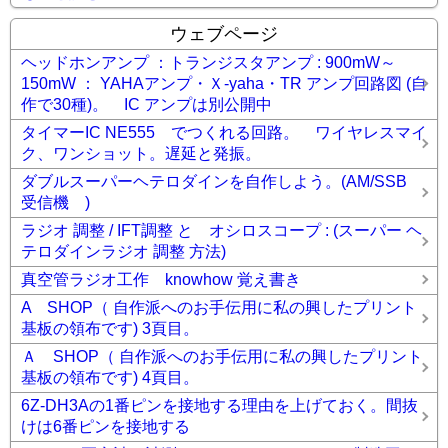
ウェブページ
ヘッドホンアンプ ：トランジスタアンプ : 900mW～
150mW ： YAHAアンプ・Ｘ-yaha・TR アンプ回路図 (自
作で30種)。 IC アンプは別公開中
タイマーIC NE555 でつくれる回路。 ワイヤレスマイ
ク、ワンショット。遅延と発振。
ダブルスーパーヘテロダインを自作しよう。(AM/SSB
受信機 )
ラジオ 調整 / IFT調整 と オシロスコープ : (スーパー ヘ
テロダインラジオ 調整 方法)
真空管ラジオ工作 knowhow 覚え書き
A SHOP（ 自作派へのお手伝用に私の興したプリント
基板の領布です) 3頁目。
Ａ SHOP（ 自作派へのお手伝用に私の興したプリント
基板の領布です) 4頁目。
6Z-DH3Aの1番ピンを接地する理由を上げておく。間抜
けは6番ピンを接地する