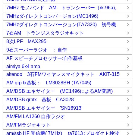
7MHz モノバンド AM トランシーバー（rk-96a)。
7MHzダイレクトコンバージョン(MC1496)
7MHzダイレクトコンバージョン(TA7320) 初号機
7石AM トランジスタラジオキット
8次LPF MAX295
9石スーパーラジオ ：自作
AF スピーチプロセッサー:自作基板
aimiya 6k4 amp
aitendo 3石FMワイヤレスマイクキット AKIT-315
AM qrp tx基板： LM3028BH (TA7045)
AM/DSB エキサイター (MC1496によるAM変調)
AM/DSB qrptx 基板 CA3028
AM/DSB エキサイター 'SN16913'
AM/FM LA1260 自作ラジオ
AM/FMラジオキット
am/ssb HF 受信機( 7MHz) ta7613 :プロダクト検波