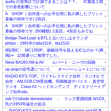
audio の歪率計で計測できることは？？。 IC製造工程
での音色影響について
A SHOP（ 自作派へのお手伝用に私の興したプリント
基板の領布です) 2頁目。
A SHOP（ 自作派へのお手伝用に私の興したプリント
基板の領布です: 350種類) :1頁目。4頁目もみてね
Bridge-Tied-Load をBTLと云いだしはオランダ
phlips：1991年のtda1519。tda1510
if段用IC : MC1350P。振幅信号を扱えるICなのか？(再
掲)⇒ 記憶通りに無理でした。
Neve BA283 AM & AV ルパート・ニーヴの回路
op ampの信号遅について。 オーバーシュートについて
RADIO KITS TOP。ワイヤレスマイク自作：ラジオic で
自作：AM,SSB,CW受信機。同期検波デバイス： 真空管
ラジオ、Class A1 ヘッドホンアンプ、ディスクリートア
ンプ自作site。
ssbでのdiode demodulator ： リング変調回路 W1DX
氏の1953年論文が起点
RADIO KITS provide radio circuit diagrams and PCB