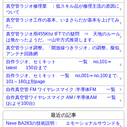
真空管ラジオ修理業 ：低スキル品が修理主流の原因に
ついて
真空管ラジオ工作の基本。いまさらだが基本を上げてみ
た。
真空管ラジオ用455Khz IFTでの疑問 ⇒ 天地のルール
は無かったようだ。⇒山中方式推奨します。
真空管ラジオ調整。「開放線つきラジオ」の調整。擬似
アンテナ回路網
自作ラジオ、セミキット 一覧 no,101⇒
latest 150台まで
自作ラジオ、セミキット 一覧 no,001⇒ no,100まで.
101～160は別page
自作真空管 FM ワイヤレスマイク :半導体FM 一覧
自作真空管ワイヤレスマイク AM / 半導体AM 一覧
(およそ100台)
最近の記事
Neve BA283の技術説明 : エモーショナルサウンドを