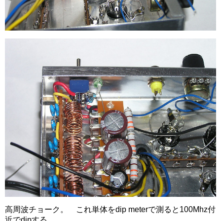
高周波チョーク。 これ単体をdip meterで測ると100Mhz付
近でdipする。