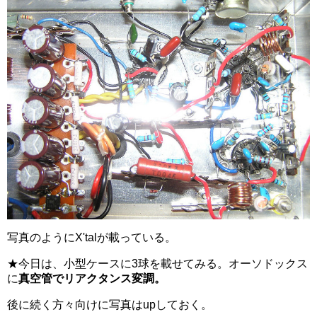
写真のようにX'talが載っている。
★今日は、小型ケースに3球を載せてみる。オーソドックス
に
真空管でリアクタンス変調。
後に続く方々向けに写真はupしておく。