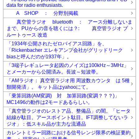
data for radio enthusiasts.
A SHOP ： 分野別掲載
真空管ラジオ bluetooth ： アース分離しないま
まで、PUからの音を聴くには？: 真空管ラジオ ブ
ルートゥース 改造
「1934年公開されたゼロバイアス回路」を、
「Rickenbacher エレキアンプ会社がグリッドリーク
biasと呼んだのが1937年」。
「3端子レギュレータ起因のノイズは100kHz～3MHz」
とメーカーから公開済み。長波～短波帯。
「AMラジオ： 真空管ラジオ用 周波数カウンタ は 5種
類開発済」。 キット品はyahooにて。
「乗算回路(AM変調) 対 加算回路(変調？？？)」
MC1496の動作は2モードあるらしい。
「真空管ラジオのレストア品、整備品」の闇。「ヒータ
結線が駄目。アースポイント駄目。IFT調整してないラ
ジオ」：低スキル品が主力な流通品
カレントミラー回路における信号レンジ限界の検証要約