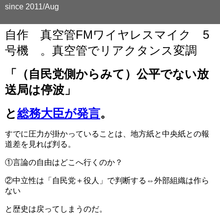
since 2011/Aug
自作 真空管FMワイヤレスマイク 5
号機 。真空管でリアクタンス変調
「（自民党側からみて）公平でない放
送局は停波」
と
総務大臣が発言
。
すでに圧力が掛かっていることは、地方紙と中央紙との報
道差を見れば判る。
①言論の自由はどこへ行くのか？
②中立性は「自民党＋役人」で判断する⇔外部組織は作ら
ない
と歴史は戻ってしまうのだ。