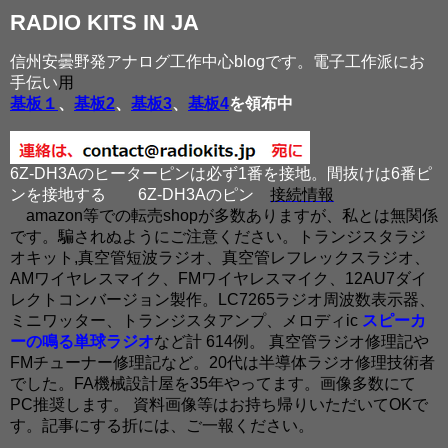
RADIO KITS IN JA
信州安曇野発アナログ工作中心blogです。電子工作派にお
手伝い
用
基板１
、
基板2
、
基板3
、
基板4
を領布中
6Z-DH3Aのヒーターピンは必ず1番を接地。間抜けは6番ピ
ンを接地する
6Z-DH3Aのピン
接続情報
amazon等での転売shopが多数ありますが、私とは無関係
です。騙されぬようにご注意ください。トランジスタラジ
オキット,真空管短波ラジオ、真空管レフレックスラジオ、
AMワイヤレスマイク、FMワイヤレスマイク、12AU7ダイ
レクトコンバージョン製作。LC7265ラジオ周波数表示器、
ミニワッター、トランジスタアンプ、メロディic
スピーカ
ーの鳴る単球ラジオ
など計 614例。 真空管ラジオ修理記や
FMチューナー修理記など。20代は半導体ラジオ修理技術者
でした。FA機械設計屋を35年やってます。画像多数にて
PC推奨します。 資料画像等はお持ち帰りいただいてOKで
す。記事にする折には、ご一報ください。