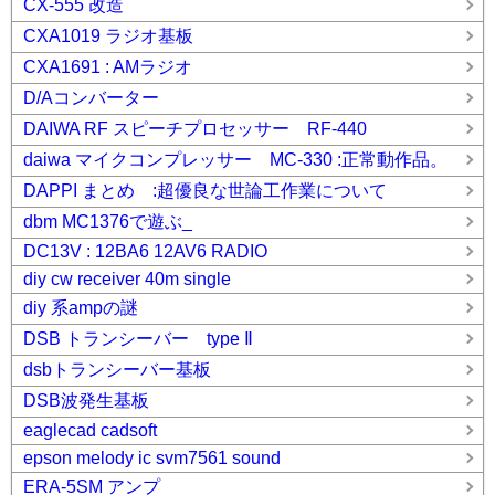
CX-555 改造
CXA1019 ラジオ基板
CXA1691 : AMラジオ
D/Aコンバーター
DAIWA RF スピーチプロセッサー RF-440
daiwa マイクコンプレッサー MC-330 :正常動作品。
DAPPI まとめ :超優良な世論工作業について
dbm MC1376で遊ぶ_
DC13V : 12BA6 12AV6 RADIO
diy cw receiver 40m single
diy 系ampの謎
DSB トランシーバー type Ⅱ
dsbトランシーバー基板
DSB波発生基板
eaglecad cadsoft
epson melody ic svm7561 sound
ERA-5SM アンプ