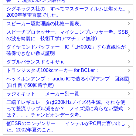
書 ： 現実のレンジ限界考
シグネックス社の すべてマスターフィルムは燃えた。
2000年落雷直撃でした。
スピーカー駆動理論の比較一覧表。
スピーチプロセッサー、マイクコンプレッサー考。SSB
の波を綺麗に：技術工学(アマチュア無線)
ダイヤモンドバッファー IC「LH0002」すら直線性が
確保できない数式証明
ダブルバランスドミキサ ic
トランジスタ式100kcマーカー for BCLer：
ヘッドホンアンプ ： audio ICで造る小型アンプ 回路図
(自作例で60回路予定)
ラジオキット メーカー別一覧
三端子レギュレータは230kHzノイズ発生源。それを使
って整流リップル減るか？ ノイズ源に為らない型式
は？、、。チャンピオンデータ考。
低ESRのコンデンサー： インテルがPC用に言い出し
た。2002年夏のこと。