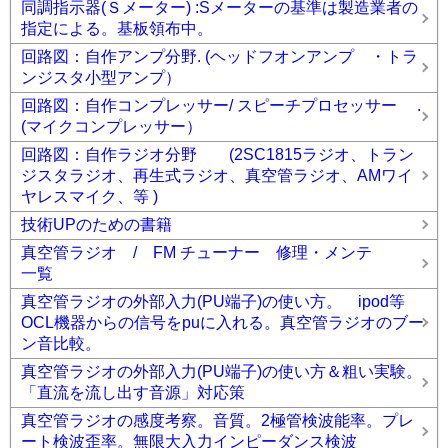
同調指示器(Ｓメーター) :Sメーターの基準は製造業者の
指定による。基板領布中。
回路図：自作アンプ分野. (ヘッドフオンアンプ ・トラ
ンジスタ小型アンプ）
回路図：自作コンプレッサー/ スピーチプロセッサー .
(マイクコンプレッサー）
回路図：自作ラジオ分野 (2SC1815ラジオ、トラン
ジスタラジオ、再生式ラジオ、真空管ラジオ、AMワイ
ヤレスマイク、等 )
技術UPのための書籍
真空管ラジオ / FM チューナー 修理・メンテ
一覧
真空管ラジオの外部入力(PU端子)の使い方。 ipod等
OCL機器からの信号をpuに入れる。真空管ラジオのブー
ン音比較。
真空管ラジオの外部入力(PU端子)の使い方＆粗い実験。
「直流を流し出す音源」対応策
真空管ラジオの感度考察。音質。2極管検波能率。プレ
ート検波歪率。無限大入力インピーダンス検波