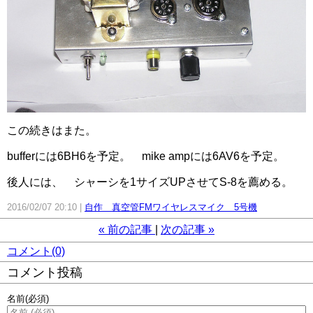
この続きはまた。
bufferには6BH6を予定。 mike ampには6AV6を予定。
後人には、 シャーシを1サイズUPさせてS-8を薦める。
2016/02/07 20:10
自作 真空管FMワイヤレスマイク 5号機
«
前の記事
次の記事
»
コメント(0)
コメント投稿
名前
(必須)