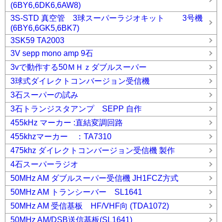
(6BY6,6DK6,6AW8)
3S-STD 真空管 3球スーパーラジオキット 3号機
(6BY6,6GK5,6BK7)
3SK59 TA2003
3V sepp mono amp 9石
3vで動作する50ＭＨｚダブルスーパー
3球式ダイレクトコンバージョン受信機
3石スーパーの試み
3石トランジスタアンプ SEPP 自作
455kHz マーカー :直結変調回路
455khzマーカー ：TA7310
475khz ダイレクトコンバージョン受信機 製作
4石スーパーラジオ
50MHz AM ダブルスーパー受信機 JH1FCZ方式
50MHz AM トランシーバー SL1641
50MHz AM 受信基板 HF/VHF向 (TDA1072)
50MHz AM/DSB送信基板(SL1641)