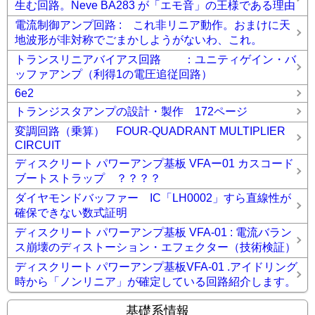
生む回路。Neve BA283 が「エモ音」の王様である理由
電流制御アンプ回路 : これ非リニア動作。おまけに天
地波形が非対称でごまかしようがないわ、これ。
トランスリニアバイアス回路 ：ユニティゲイン・バ
ッファアンプ（利得1の電圧追従回路）
6e2
トランジスタアンプの設計・製作 172ページ
変調回路（乗算） FOUR-QUADRANT MULTIPLIER
CIRCUIT
ディスクリート パワーアンプ基板 VFAー01 カスコード
ブートストラップ ？？？？
ダイヤモンドバッファー IC「LH0002」すら直線性が
確保できない数式証明
ディスクリート パワーアンプ基板 VFA-01 : 電流バラン
ス崩壊のディストーション・エフェクター（技術検証）
ディスクリート パワーアンプ基板VFA-01 .アイドリング
時から「ノンリニア」が確定している回路紹介します。
基礎系情報