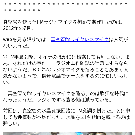
＊＊＊＊＊＊＊＊＊＊＊＊＊＊＊＊＊＊＊＊＊＊＊＊＊＊
＊＊＊＊＊＊＊＊
真空管を使ったFMラジオマイクを初めて製作したのは、
2012年の7月。
webを見る限りでは
真空管fmワイヤレスマイク
は人気が
ないようだ。
2012年夏以降、オイラのほかには検索してもhitしない。ま
あ、それだけの事だ。 ラジオ工作雑誌の話題にすらなら
ないようだ。ＢＣ帯のラジオマイクを造ることもあまり人
気がないようで、携帯電話でゲームをするのに忙しいらし
い。
「真空管でfmワイヤレスマイクを造る」のは酔狂な時代に
なったようだ。ラジオですら造る側は減っている。
前回は、真空管の水晶発振回路にFM変調を掛けた。とは申
しても逓倍数が不足だった。水晶を⊿fさせfmを載せるのは
難しい。