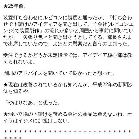
★25年前。
装置打ち合わせにルビコンに幾度と通ったが、「打ち合わ
せで下請けのアイディアを聞き出して、子会社(ルビコンエ
ンジ)で装置製作」の流れが多いと周囲から事前に聞いてい
たが、 矢張り色々と聞き出そうとしてくる。部長さんま
で出席していたので、よほどの懸案だと言うのは判った。
受注できるかどうか未定段階では、アイデイア核心部は教
えられないよ。
周囲のアドバイスを聞いていて良かったと想った。
★現在は改善されているかも知れんが、平成22年の新聞沙
汰を知るや、
「やはりなあ」と想った。
★弱い立場の下請けを苛める会社の商品は買えないね。オ
イラはイジメに加担はしない。
＊＊＊＊＊＊＊＊＊＊＊＊＊＊＊＊＊＊＊＊＊＊＊＊＊＊
＊＊＊＊