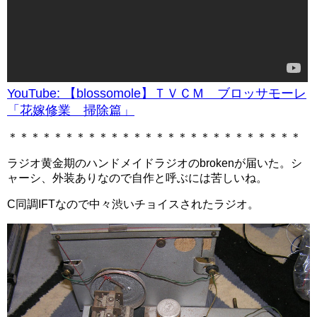
YouTube: 【blossomole】ＴＶＣＭ ブロッサモーレ
「花嫁修業 掃除篇」
＊＊＊＊＊＊＊＊＊＊＊＊＊＊＊＊＊＊＊＊＊＊＊＊＊＊
ラジオ黄金期のハンドメイドラジオのbrokenが届いた。シ
ャーシ、外装ありなので自作と呼ぶには苦しいね。
C同調IFTなので中々渋いチョイスされたラジオ。