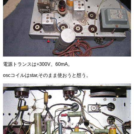
電源トランスは+300V、60mA。
oscコイルはstar,そのまま使おうと想う。