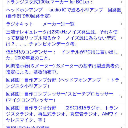
トランジスタ式100kcマーカー for BCLer：
ヘッドホンアンプ ： audio ICで造る小型アンプ 回路図
(自作例で60回路予定)
ラジオキット メーカー別一覧
三端子レギュレータは230kHzノイズ発生源。それを使
って整流リップル減るか？ ノイズ源に為らない型式
は？、、。チャンピオンデータ考。
低ESRのコンデンサー： インテルがPC用に言い出し
た。2002年夏のこと。
同調指示器(Ｓメーター) :Sメーターの基準は製造業者の
指定による。基板領布中。
回路図：自作アンプ分野. (ヘッドフオンアンプ ・トラ
ンジスタ小型アンプ）
回路図：自作コンプレッサー/ スピーチプロセッサー .
(マイクコンプレッサー）
回路図：自作ラジオ分野 (2SC1815ラジオ、トラン
ジスタラジオ、再生式ラジオ、真空管ラジオ、AMワイ
ヤレスマイク、等 )
技術UPのための書籍