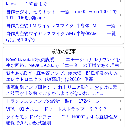
latest 150台まで
自作ラジオ、セミキット 一覧 no,001⇒ no,100まで.
101～160は別page
自作真空管 FM ワイヤレスマイク :半導体FM 一覧
自作真空管ワイヤレスマイク AM / 半導体AM 一覧
(およそ100台)
最近の記事
Neve BA283の技術説明 : エモーショナルサウンドを
生む回路。Neve BA283 が「エモ音」の王様である理由
魅力あるDIY・真空管アンプ。鈴木清一郎氏祖業のサム
エレクトロニクス（穂高町）は2010年倒産
電流制御アンプ回路 : これ非リニア動作。おまけに天
地波形が非対称でごまかしようがないわ、これ。
トランジスタアンプの設計・製作 172ページ
VFAー01 カスコードブートストラップ ？？？？
ダイヤモンドバッファー IC「LH0002」すら直線性が
確保できない数式証明