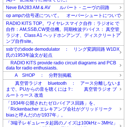
Neve BA283 AM & AV ルパート・ニーヴの回路
op ampの信号遅について。 オーバーシュートについて
RADIO KITS TOP。ワイヤレスマイク自作：ラジオic で
自作：AM,SSB,CW受信機。同期検波デバイス： 真空管
ラジオ、Class A1 ヘッドホンアンプ、ディスクリートア
ンプ自作site。
ssbでのdiode demodulator ： リング変調回路 W1DX
氏の1953年論文が起点
RADIO KITS provide radio circuit diagrams and PCB
data for radio enthusiasts.
A SHOP ： 分野別掲載
真空管ラジオ bluetooth ： アース分離しないま
まで、PUからの音を聴くには？: 真空管ラジオ ブ
ルートゥース 改造
「1934年公開されたゼロバイアス回路」を、
「Rickenbacher エレキアンプ会社がグリッドリーク
biasと呼んだのが1937年」。
「3端子レギュレータ起因のノイズは100kHz～3MHz」