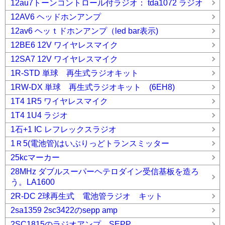
12au7トーンコントロール付ラジオ： tda1072 ラジオ
12AV6 ヘッドホンアンプ
12av6 ヘッｔドホンアンプ（led bar表示)
12BE6 12V ワイヤレスマイク
12SA7 12V ワイヤレスマイク
1R-STD 単球 再生式ラジオキット
1RW-DX 単球 再生式ラジオキット (6EH8)
1T4 1R5 ワイヤレスマイク
1T4 1U4 ラジオ
1石+1 IC レフレックスラジオ
1Ｒ5(電池管)はいぶりっどトランスミッター
25kcマーカー
28MHz ダブルスーパーヘテロダイン受信基板を造ろ
う。LA1600
2R-DC 2球再生式 電池管ラジオ キット
2sa1359 2sc3422のsepp amp
2SC1815のラジオアンプ SEPP.