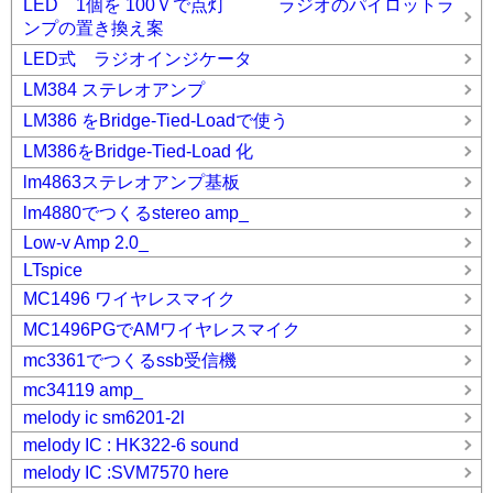
LED 1個を 100Ｖで点灯 ラジオのパイロットラ
ンプの置き換え案
LED式 ラジオインジケータ
LM384 ステレオアンプ
LM386 をBridge-Tied-Loadで使う
LM386をBridge-Tied-Load 化
lm4863ステレオアンプ基板
lm4880でつくるstereo amp_
Low-v Amp 2.0_
LTspice
MC1496 ワイヤレスマイク
MC1496PGでAMワイヤレスマイク
mc3361でつくるssb受信機
mc34119 amp_
melody ic sm6201-2l
melody IC : HK322-6 sound
melody IC :SVM7570 here