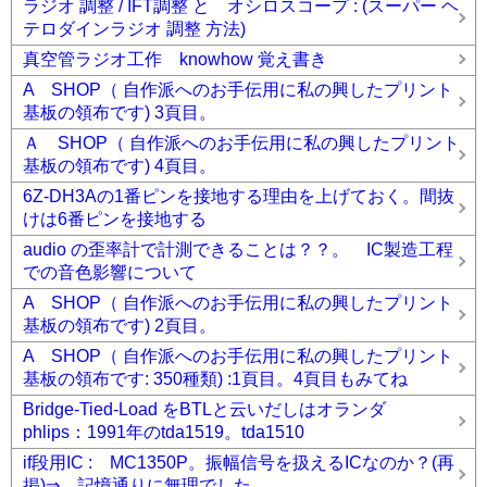
ラジオ 調整 / IFT調整 と オシロスコープ : (スーパー ヘ
テロダインラジオ 調整 方法)
真空管ラジオ工作 knowhow 覚え書き
A SHOP（ 自作派へのお手伝用に私の興したプリント
基板の領布です) 3頁目。
Ａ SHOP（ 自作派へのお手伝用に私の興したプリント
基板の領布です) 4頁目。
6Z-DH3Aの1番ピンを接地する理由を上げておく。間抜
けは6番ピンを接地する
audio の歪率計で計測できることは？？。 IC製造工程
での音色影響について
A SHOP（ 自作派へのお手伝用に私の興したプリント
基板の領布です) 2頁目。
A SHOP（ 自作派へのお手伝用に私の興したプリント
基板の領布です: 350種類) :1頁目。4頁目もみてね
Bridge-Tied-Load をBTLと云いだしはオランダ
phlips：1991年のtda1519。tda1510
if段用IC : MC1350P。振幅信号を扱えるICなのか？(再
掲)⇒ 記憶通りに無理でした。