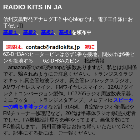
RADIO KITS IN JA
信州安曇野発アナログ工作中心blogです。電子工作派にお
手伝い
用
基板１
、
基板2
、
基板3
、
基板4
を領布中
6Z-DH3Aのヒーターピンは必ず1番を接地。間抜けは6番ピ
ンを接地する
6Z-DH3Aのピン
接続情報
amazon等での転売shopが多数ありますが、私とは無関係
です。騙されぬようにご注意ください。トランジスタラジ
オキット,真空管短波ラジオ、真空管レフレックスラジオ、
AMワイヤレスマイク、FMワイヤレスマイク、12AU7ダイ
レクトコンバージョン製作。LC7265ラジオ周波数表示器、
ミニワッター、トランジスタアンプ、メロディic
スピーカ
ーの鳴る単球ラジオ
など計 614例。 真空管ラジオ修理記や
FMチューナー修理記など。20代は半導体ラジオ修理技術者
でした。FA機械設計屋を35年やってます。画像多数にて
PC推奨します。 資料画像等はお持ち帰りいただいてOKで
す。記事にする折には、ご一報ください。