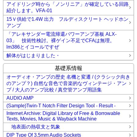
アイドリング時から「ノンリニア」が確定している回路
紹介します。VFA-01
15Ｖ供給で1.4W 出力 フルディスクリート ヘッドホン
アンプ
「アレキサンダー電流帰還パワーアンプ基板 ALX-
03」 技術性検討。裸ゲイン不足でCFAは無理。
lm386とイコールですぜ
解体がはじまりました・
基礎系情報
オーディオ・アンプの歴史 名機と変遷 / (クラシック向き
のアンプ？) 自然な音色で音楽的なヴィンテージ・アン
プ / 大人のアンプ比較 / 真空管アンプ用語集
AUDIO AMP
(Sample)Twin-T Notch Filter Design Tool - Result -
Internet Archive: Digital Library of Free & Borrowable
Texts, Movies, Music & Wayback Machine
地表面の熱収支と気象
DIP Type Of 3.5mm Audio Sockets