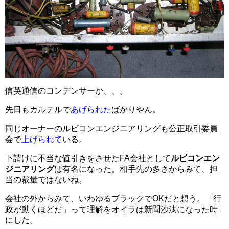
信英通信のコンデンサーか、、。
先日もカルテルで
あげられた
ばかりやん。
同じオーナーのルビコンエンジニアリングも公正取引委員
会で
上げられて
いる。
下請けに不当な値引きをさせたFA会社として
ルビコンエン
ジニアリング
は有名になった。相手先の多さからみて、担
当の裁量ではないね。
会社の外からみて、いわゆるブラックでOKだと想う。「行
政が動くほどだ」って理解をオイラは新聞沙汰になった時
にした。