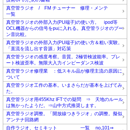
真空管ラジオ / FM チューナー 修理・メンテ
一覧
真空管ラジオの外部入力(PU端子)の使い方。 ipod等
OCL機器からの信号をpuに入れる。真空管ラジオのブー
ン音比較。
真空管ラジオの外部入力(PU端子)の使い方＆粗い実験。
「直流を流し出す音源」対応策
真空管ラジオの感度考察。音質。2極管検波能率。プレ
ート検波歪率。無限大入力インピーダンス検波
真空管ラジオ修理業 ：低スキル品が修理主流の原因に
ついて
真空管ラジオ工作の基本。いまさらだが基本を上げてみ
た。
真空管ラジオ用455Khz IFTでの疑問 ⇒ 天地のルール
は無かったようだ。⇒山中方式推奨します。
真空管ラジオ調整。「開放線つきラジオ」の調整。擬似
アンテナ回路網
自作ラジオ、セミキット 一覧 no,101⇒