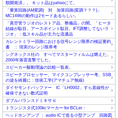
類開発済」。 キット品はyahooにて。
「乗算回路(AM変調) 対 加算回路(変調？？？)」
MC1496の動作は2モードあるらしい。
「真空管ラジオのレストア品、整備品」の闇。「ヒータ
結線が駄目。アースポイント駄目。IFT調整してないラ
ジオ」：低スキル品が主力な流通品
カレントミラー回路における信号レンジ限界の検証要約
書 ： 現実のレンジ限界考
シグネックス社の すべてマスターフィルムは燃えた。
2000年落雷直撃でした。
スピーカー駆動理論の比較一覧表。
スピーチプロセッサー、マイクコンプレッサー考。SSB
の波を綺麗に：技術工学(アマチュア無線)
ダイヤモンドバッファー IC「LH0002」すら直線性が
確保できない数式証明
ダブルバランスドミキサ ic
トランジスタ式100kcマーカー for BCLer：
ヘッドホンアンプ ： audio ICで造る小型アンプ 回路図