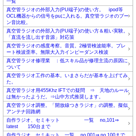
一覧
真空管ラジオの外部入力(PU端子)の使い方。 ipod等
OCL機器からの信号をpuに入れる。真空管ラジオのブー
ン音比較。
真空管ラジオの外部入力(PU端子)の使い方＆粗い実験。
「直流を流し出す音源」対応策
真空管ラジオの感度考察。音質。2極管検波能率。プレ
ート検波歪率。無限大入力インピーダンス検波
真空管ラジオ修理業 ：低スキル品が修理主流の原因に
ついて
真空管ラジオ工作の基本。いまさらだが基本を上げてみ
た。
真空管ラジオ用455Khz IFTでの疑問 ⇒ 天地のルール
は無かったようだ。⇒山中方式推奨します。
真空管ラジオ調整。「開放線つきラジオ」の調整。擬似
アンテナ回路網
自作ラジオ、セミキット 一覧 no,101⇒
latest 150台まで
自作ラジオ、セミキット 一覧 no,001⇒ no,100まで.