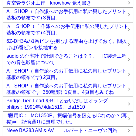
真空管ラジオ工作 knowhow 覚え書き
A SHOP（ 自作派へのお手伝用に私の興したプリント
基板の領布です) 3頁目。
Ａ SHOP（ 自作派へのお手伝用に私の興したプリント
基板の領布です) 4頁目。
6Z-DH3Aの1番ピンを接地する理由を上げておく。間抜
けは6番ピンを接地する
audio の歪率計で計測できることは？？。 IC製造工程
での音色影響について
A SHOP（ 自作派へのお手伝用に私の興したプリント
基板の領布です) 2頁目。
A SHOP（ 自作派へのお手伝用に私の興したプリント
基板の領布です: 350種類) :1頁目。4頁目もみてね
Bridge-Tied-Load をBTLと云いだしはオランダ
phlips：1991年のtda1519。tda1510
if段用IC : MC1350P。振幅信号を扱えるICなのか？(再
掲)⇒ 記憶通りに無理でした。
Neve BA283 AM & AV ルパート・ニーヴの回路