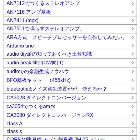
AN7112でつくるステレオアンプ
AN7116 アンプ基板
AN7411 (mpx)_
AN7511で鳴らすステレオアンプ。
ARA方式 スピーチプロセッサーを自作してみたい。
Arduino uno
audio diy派の知っておくべき土台知識
audio peak filter(CW向け)
audioでの余韻生成ノウハウ
BFO基板キット （455kHz)
bluetoothはノイズ発生装置がが、使えるか？
CA3028 ダイレクトコンバージョン
ca3054でつくるam tx
CA3080 ダイレクトコンバージョンRX
class A
class s
CORNMI脱臭機 オゾン脱臭機 JM-05 メンテ