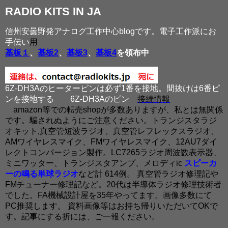
RADIO KITS IN JA
信州安曇野発アナログ工作中心blogです。電子工作派にお
手伝い
用
基板１
、
基板2
、
基板3
、
基板4
を領布中
6Z-DH3Aのヒーターピンは必ず1番を接地。間抜けは6番ピ
ンを接地する
6Z-DH3Aのピン
接続情報
amazon等での転売shopが多数ありますが、私とは無関係
です。騙されぬようにご注意ください。トランジスタラジ
オキット,真空管短波ラジオ、真空管レフレックスラジオ、
AMワイヤレスマイク、FMワイヤレスマイク、12AU7ダイ
レクトコンバージョン製作。LC7265ラジオ周波数表示器、
ミニワッター、トランジスタアンプ、メロディic
スピーカ
ーの鳴る単球ラジオ
など計 614例。 真空管ラジオ修理記や
FMチューナー修理記など。20代は半導体ラジオ修理技術者
でした。FA機械設計屋を35年やってます。画像多数にて
PC推奨します。 資料画像等はお持ち帰りいただいてOKで
す。記事にする折には、ご一報ください。