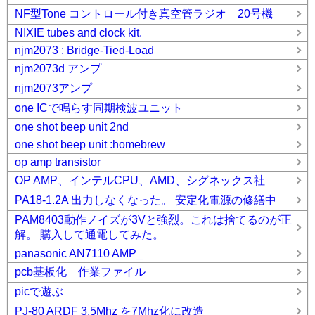
NF型Tone コントロール付き真空管ラジオ 20号機
NIXIE tubes and clock kit.
njm2073 : Bridge-Tied-Load
njm2073d アンプ
njm2073アンプ
one ICで鳴らす同期検波ユニット
one shot beep unit 2nd
one shot beep unit :homebrew
op amp transistor
OP AMP、インテルCPU、AMD、シグネックス社
PA18-1.2A 出力しなくなった。 安定化電源の修繕中
PAM8403動作ノイズが3Vと強烈。これは捨てるのが正
解。 購入して通電してみた。
panasonic AN7110 AMP_
pcb基板化 作業ファイル
picで遊ぶ
PJ-80 ARDF 3.5Mhz を7Mhz化に改造