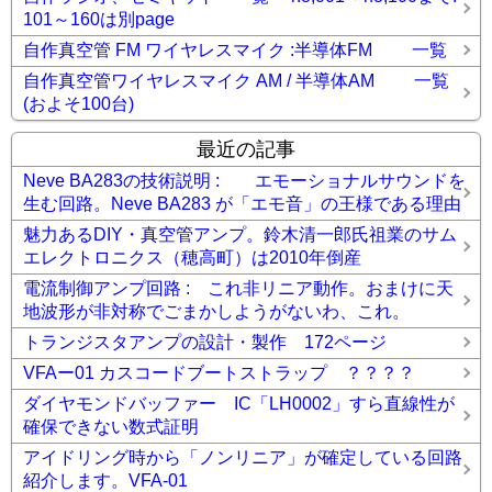
101～160は別page
自作真空管 FM ワイヤレスマイク :半導体FM 一覧
自作真空管ワイヤレスマイク AM / 半導体AM 一覧
(およそ100台)
最近の記事
Neve BA283の技術説明 : エモーショナルサウンドを
生む回路。Neve BA283 が「エモ音」の王様である理由
魅力あるDIY・真空管アンプ。鈴木清一郎氏祖業のサム
エレクトロニクス（穂高町）は2010年倒産
電流制御アンプ回路 : これ非リニア動作。おまけに天
地波形が非対称でごまかしようがないわ、これ。
トランジスタアンプの設計・製作 172ページ
VFAー01 カスコードブートストラップ ？？？？
ダイヤモンドバッファー IC「LH0002」すら直線性が
確保できない数式証明
アイドリング時から「ノンリニア」が確定している回路
紹介します。VFA-01