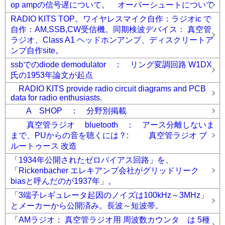
op ampの信号遅について。 オーバーシュートについて
RADIO KITS TOP。ワイヤレスマイク自作：ラジオic で
自作：AM,SSB,CW受信機。同期検波デバイス： 真空管
ラジオ、Class A1 ヘッドホンアンプ、ディスクリートア
ンプ自作site。
ssbでのdiode demodulator ： リング変調回路 W1DX
氏の1953年論文が起点
RADIO KITS provide radio circuit diagrams and PCB
data for radio enthusiasts.
A SHOP ： 分野別掲載
真空管ラジオ bluetooth ： アース分離しないま
まで、PUからの音を聴くには？: 真空管ラジオ ブ
ルートゥース 改造
「1934年公開されたゼロバイアス回路」を、
「Rickenbacher エレキアンプ会社がグリッドリーク
biasと呼んだのが1937年」。
「3端子レギュレータ起因のノイズは100kHz～3MHz」
とメーカーから公開済み。長波～短波帯。
「AMラジオ： 真空管ラジオ用 周波数カウンタ は 5種