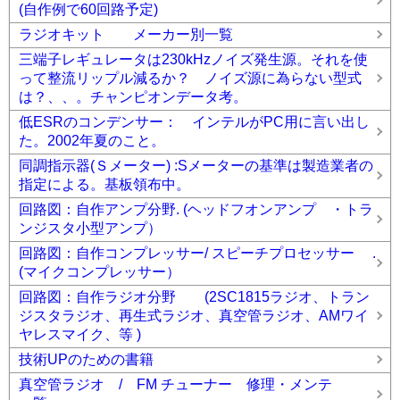
(自作例で60回路予定)
ラジオキット メーカー別一覧
三端子レギュレータは230kHzノイズ発生源。それを使
って整流リップル減るか？ ノイズ源に為らない型式
は？、、。チャンピオンデータ考。
低ESRのコンデンサー： インテルがPC用に言い出し
た。2002年夏のこと。
同調指示器(Ｓメーター) :Sメーターの基準は製造業者の
指定による。基板領布中。
回路図：自作アンプ分野. (ヘッドフオンアンプ ・トラ
ンジスタ小型アンプ）
回路図：自作コンプレッサー/ スピーチプロセッサー .
(マイクコンプレッサー）
回路図：自作ラジオ分野 (2SC1815ラジオ、トラン
ジスタラジオ、再生式ラジオ、真空管ラジオ、AMワイ
ヤレスマイク、等 )
技術UPのための書籍
真空管ラジオ / FM チューナー 修理・メンテ