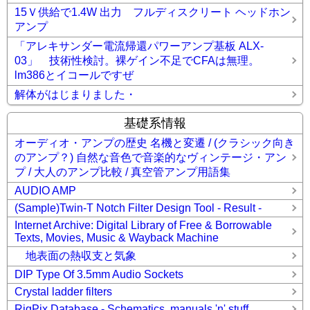
15Ｖ供給で1.4W 出力 フルディスクリート ヘッドホン
アンプ
「アレキサンダー電流帰還パワーアンプ基板 ALX-
03」 技術性検討。裸ゲイン不足でCFAは無理。
lm386とイコールですぜ
解体がはじまりました・
基礎系情報
オーディオ・アンプの歴史 名機と変遷 / (クラシック向き
のアンプ？) 自然な音色で音楽的なヴィンテージ・アン
プ / 大人のアンプ比較 / 真空管アンプ用語集
AUDIO AMP
(Sample)Twin-T Notch Filter Design Tool - Result -
Internet Archive: Digital Library of Free & Borrowable
Texts, Movies, Music & Wayback Machine
地表面の熱収支と気象
DIP Type Of 3.5mm Audio Sockets
Crystal ladder filters
RigPix Database - Schematics, manuals 'n' stuff