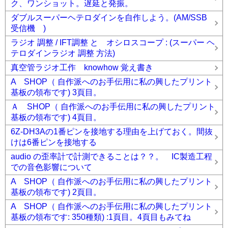
ク、ワンショット。遅延と発振。
ダブルスーパーヘテロダインを自作しよう。(AM/SSB
受信機 )
ラジオ 調整 / IFT調整 と オシロスコープ : (スーパー ヘ
テロダインラジオ 調整 方法)
真空管ラジオ工作 knowhow 覚え書き
A SHOP（ 自作派へのお手伝用に私の興したプリント
基板の領布です) 3頁目。
Ａ SHOP（ 自作派へのお手伝用に私の興したプリント
基板の領布です) 4頁目。
6Z-DH3Aの1番ピンを接地する理由を上げておく。間抜
けは6番ピンを接地する
audio の歪率計で計測できることは？？。 IC製造工程
での音色影響について
A SHOP（ 自作派へのお手伝用に私の興したプリント
基板の領布です) 2頁目。
A SHOP（ 自作派へのお手伝用に私の興したプリント
基板の領布です: 350種類) :1頁目。4頁目もみてね