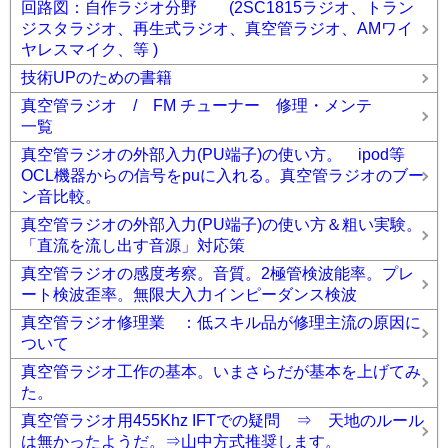
回路図：自作ラジオ分野 (2SC1815ラジオ、トラン
ジスタラジオ、再生式ラジオ、真空管ラジオ、AMワイ
ヤレスマイク、等 )
技術UPのための書籍
真空管ラジオ / FM チューナー 修理・メンテ
一覧
真空管ラジオの外部入力(PU端子)の使い方。 ipod等
OCL機器からの信号をpuに入れる。真空管ラジオのブー
ン音比較。
真空管ラジオの外部入力(PU端子)の使い方＆粗い実験。
「直流を流し出す音源」対応策
真空管ラジオの感度考察。音質。2極管検波能率。プレ
ート検波歪率。無限大入力インピーダンス検波
真空管ラジオ修理業 ：低スキル品が修理主流の原因に
ついて
真空管ラジオ工作の基本。いまさらだが基本を上げてみ
た。
真空管ラジオ用455Khz IFTでの疑問 ⇒ 天地のルール
は無かったようだ。⇒山中方式推奨します。