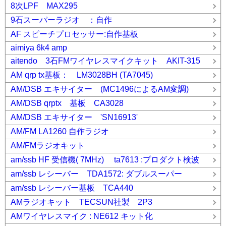
8次LPF MAX295
9石スーパーラジオ ：自作
AF スピーチプロセッサー:自作基板
aimiya 6k4 amp
aitendo 3石FMワイヤレスマイクキット AKIT-315
AM qrp tx基板： LM3028BH (TA7045)
AM/DSB エキサイター (MC1496によるAM変調)
AM/DSB qrptx 基板 CA3028
AM/DSB エキサイター 'SN16913'
AM/FM LA1260 自作ラジオ
AM/FMラジオキット
am/ssb HF 受信機( 7MHz) ta7613 :プロダクト検波
am/ssb レシーバー TDA1572: ダブルスーパー
am/ssb レシーバー基板 TCA440
AMラジオキット TECSUN社製 2P3
AMワイヤレスマイク : NE612 キット化