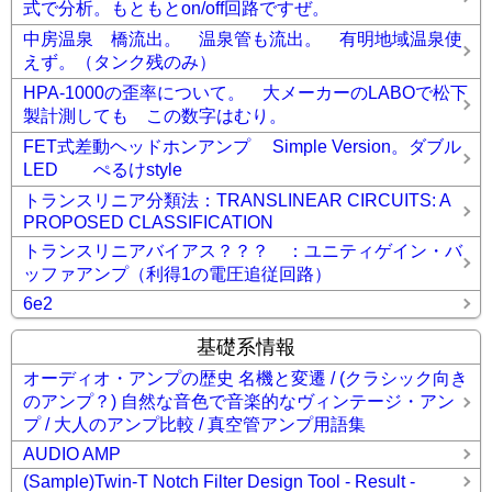
式で分析。もともとon/off回路ですぜ。
中房温泉 橋流出。 温泉管も流出。 有明地域温泉使
えず。（タンク残のみ）
HPA-1000の歪率について。 大メーカーのLABOで松下
製計測しても この数字はむり。
FET式差動ヘッドホンアンプ Simple Version。ダブル
LED ぺるけstyle
トランスリニア分類法：TRANSLINEAR CIRCUITS: A
PROPOSED CLASSIFICATION
トランスリニアバイアス？？？ ：ユニティゲイン・バ
ッファアンプ（利得1の電圧追従回路）
6e2
基礎系情報
オーディオ・アンプの歴史 名機と変遷 / (クラシック向き
のアンプ？) 自然な音色で音楽的なヴィンテージ・アン
プ / 大人のアンプ比較 / 真空管アンプ用語集
AUDIO AMP
(Sample)Twin-T Notch Filter Design Tool - Result -