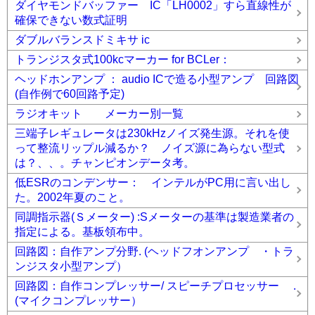
ダイヤモンドバッファー IC「LH0002」すら直線性が
確保できない数式証明
ダブルバランスドミキサ ic
トランジスタ式100kcマーカー for BCLer：
ヘッドホンアンプ ： audio ICで造る小型アンプ 回路図
(自作例で60回路予定)
ラジオキット メーカー別一覧
三端子レギュレータは230kHzノイズ発生源。それを使
って整流リップル減るか？ ノイズ源に為らない型式
は？、、。チャンピオンデータ考。
低ESRのコンデンサー： インテルがPC用に言い出し
た。2002年夏のこと。
同調指示器(Ｓメーター) :Sメーターの基準は製造業者の
指定による。基板領布中。
回路図：自作アンプ分野. (ヘッドフオンアンプ ・トラ
ンジスタ小型アンプ）
回路図：自作コンプレッサー/ スピーチプロセッサー .
(マイクコンプレッサー）