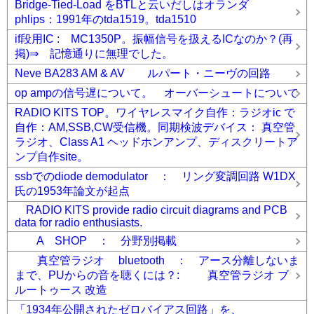
Bridge-Tied-Load をBTLと云いだしはオランダ
phlips：1991年のtda1519。tda1510
if段用IC : MC1350P。振幅信号を扱えるICなのか？(再
掲)⇒ 記憶通りに無理でした。
Neve BA283 AM & AV ルパート・ニーヴの回路
op ampの信号遅について。 オーバーシュートについて
RADIO KITS TOP。ワイヤレスマイク自作：ラジオic で
自作：AM,SSB,CW受信機。同期検波デバイス： 真空管
ラジオ、Class A1 ヘッドホンアンプ、ディスクリートア
ンプ自作site。
ssbでのdiode demodulator ： リング変調回路 W1DX
氏の1953年論文が起点
RADIO KITS provide radio circuit diagrams and PCB
data for radio enthusiasts.
A SHOP ： 分野別掲載
真空管ラジオ bluetooth ： アース分離しないま
まで、PUからの音を聴くには？: 真空管ラジオ ブ
ルートゥース 改造
「1934年公開されたゼロバイアス回路」を、