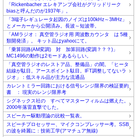
「Rickenbacher エレキアンプ会社がグリッドリーク
biasと呼んだのが1937年」。
「3端子レギュレータ起因のノイズは100kHz～3MHz」
とメーカーから公開済み。長波～短波帯。
「AMラジオ： 真空管ラジオ用 周波数カウンタ は 5種
類開発済」。 キット品はyahooにて。
「乗算回路(AM変調) 対 加算回路(変調？？？)」
MC1496の動作は2モードあるらしい。
「真空管ラジオのレストア品、整備品」の闇。「ヒータ
結線が駄目。アースポイント駄目。IFT調整してないラ
ジオ」：低スキル品が主力な流通品
カレントミラー回路における信号レンジ限界の検証要約
書 ： 現実のレンジ限界考
シグネックス社の すべてマスターフィルムは燃えた。
2000年落雷直撃でした。
スピーカー駆動理論の比較一覧表。
スピーチプロセッサー、マイクコンプレッサー考。SSB
の波を綺麗に：技術工学(アマチュア無線)