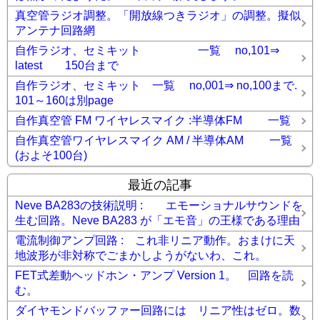
真空管ラジオ調整。「開放線つきラジオ」の調整。擬似
アンテナ回路網
自作ラジオ、セミキット 一覧 no,101⇒
latest 150台まで
自作ラジオ、セミキット 一覧 no,001⇒ no,100まで.
101～160は別page
自作真空管 FM ワイヤレスマイク :半導体FM 一覧
自作真空管ワイヤレスマイク AM / 半導体AM 一覧
(およそ100台)
最近の記事
Neve BA283の技術説明 : エモーショナルサウンドを
生む回路。Neve BA283 が「エモ音」の王様である理由
電流制御アンプ回路 : これ非リニア動作。おまけに天
地波形が非対称でごまかしようがないわ、これ。
FET式差動ヘッドホン・アンプ Version 1。 回路を読
む。
ダイヤモンドバッファー回路には リニア性はゼロ。数