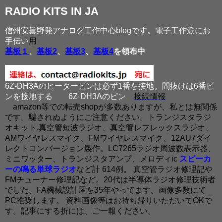
RADIO KITS IN JA
信州安曇野発アナログ工作中心blogです。電子工作派にお
手伝い
用
基板１
、
基板2
、
基板3
、
基板4
を領布中
6Z-DH3Aのヒーターピンは必ず1番を接地。間抜けは6番ピ
ンを接地する
6Z-DH3Aのピン
接続情報
amazon等での転売shopが多数ありますが、私とは無関係
です。騙されぬようにご注意ください。トランジスタラジ
オキット,真空管短波ラジオ、真空管レフレックスラジオ、
AMワイヤレスマイク、FMワイヤレスマイク、12AU7ダイ
レクトコンバージョン製作。LC7265ラジオ周波数表示器、
ミニワッター、トランジスタアンプ、メロディic
スピーカ
ーの鳴る単球ラジオ
など計 614例。 真空管ラジオ修理記や
FMチューナー修理記など。20代は半導体ラジオ修理技術者
でした。FA機械設計屋を35年やってます。画像多数にて
PC推奨します。 資料画像等はお持ち帰りいただいてOKで
す。記事にする折には、ご一報ください。