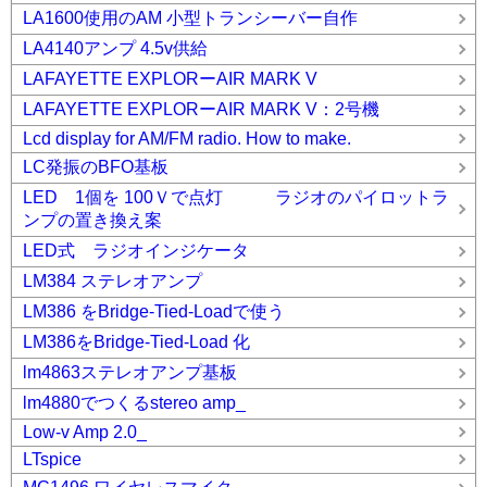
LA1600使用のAM 小型トランシーバー自作
LA4140アンプ 4.5v供給
LAFAYETTE EXPLORーAIR MARK V
LAFAYETTE EXPLORーAIR MARK V：2号機
Lcd display for AM/FM radio. How to make.
LC発振のBFO基板
LED 1個を 100Ｖで点灯 ラジオのパイロットラ
ンプの置き換え案
LED式 ラジオインジケータ
LM384 ステレオアンプ
LM386 をBridge-Tied-Loadで使う
LM386をBridge-Tied-Load 化
lm4863ステレオアンプ基板
lm4880でつくるstereo amp_
Low-v Amp 2.0_
LTspice