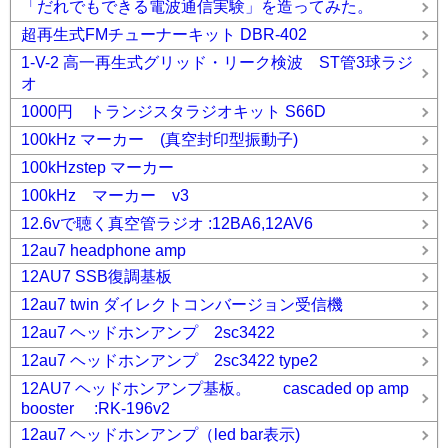
「だれでもできる電波通信実験」を造ってみた。
超再生式FMチューナーキット DBR-402
1-V-2 高一再生式グリッド・リーク検波 ST管3球ラジ
オ
1000円 トランジスタラジオキット S66D
100kHz マーカー (真空封印型振動子)
100kHzstep マーカー
100kHz マーカー v3
12.6vで聴く真空管ラジオ :12BA6,12AV6
12au7 headphone amp
12AU7 SSB復調基板
12au7 twin ダイレクトコンバージョン受信機
12au7 ヘッドホンアンプ 2sc3422
12au7 ヘッドホンアンプ 2sc3422 type2
12AU7 ヘッドホンアンプ基板。 cascaded op amp
booster :RK-196v2
12au7 ヘッドホンアンプ（led bar表示)