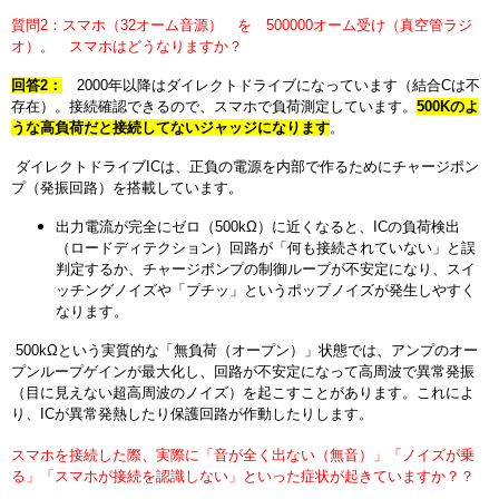
質問2：スマホ（32オーム音源） を 500000オーム受け（真空管ラジ
オ）。 スマホはどうなりますか
？
回答2：
2000年以降はダイレクトドライブになっています（結合Cは不
存在）。接続確認できるので、スマホで負荷測定しています。
500Kのよ
うな高負荷だと接続してないジャッジになります
。
ダイ
レクトドライブICは、正負の電源を内部で作るためにチャージポン
プ（発振回路）を搭載しています。
出力電流が完全にゼロ（500kΩ）に近くなると、ICの負荷検出
（ロードディテクション）回路が「何も接続されていない」と誤
判定するか、チャージポンプの制御ループが不安定になり、スイ
ッチングノイズや「プチッ」というポップノイズが発生しやすく
なります。
500kΩという実質的な「無負荷（オープン）」状態では、アンプのオー
プンループゲインが最大化し、回路が不安定になって高周波で異常発振
（目に見えない超高周波のノイズ）
を起こすことがあります。これによ
り、ICが異常発熱したり保護回路が作動したりします。
スマホを接続した際、実際に「音が全く出ない（無音）」「ノイズが乗
る」「スマホが接続を認識しない」
といった症状が起きていますか？？