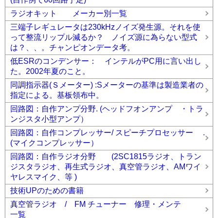
ラジオキット メーカー別一覧
三端子レギュレータは230kHzノイズ発生源。それを使
って整流リップル減るか？ ノイズ源に為らない型式
は？、、。チャンピオンデータ考。
低ESRのコンデンサー： インテルがPC用に言い出し
た。2002年夏のこと。
同調指示器(Ｓメーター) :Sメーターの基準は製造業者の
指定による。基板領布中。
回路図：自作アンプ分野. (ヘッドフオンアンプ ・トラ
ンジスタ小型アンプ）
回路図：自作コンプレッサー/ スピーチプロセッサー .
(マイクコンプレッサー）
回路図：自作ラジオ分野 (2SC1815ラジオ、トラン
ジスタラジオ、再生式ラジオ、真空管ラジオ、AMワイ
ヤレスマイク、等 )
技術UPのための書籍
真空管ラジオ / FM チューナー 修理・メンテ
一覧