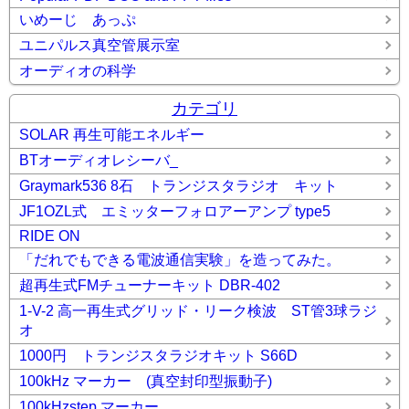
いめーじ あっぷ
ユニパルス真空管展示室
オーディオの科学
カテゴリ
SOLAR 再生可能エネルギー
BTオーディオレシーバ_
Graymark536 8石 トランジスタラジオ キット
JF1OZL式 エミッターフォロアーアンプ type5
RIDE ON
「だれでもできる電波通信実験」を造ってみた。
超再生式FMチューナーキット DBR-402
1-V-2 高一再生式グリッド・リーク検波 ST管3球ラジ
オ
1000円 トランジスタラジオキット S66D
100kHz マーカー (真空封印型振動子)
100kHzstep マーカー