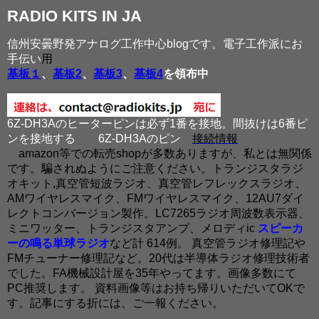
RADIO KITS IN JA
信州安曇野発アナログ工作中心blogです。電子工作派にお
手伝い
用
基板１
、
基板2
、
基板3
、
基板4
を領布中
6Z-DH3Aのヒーターピンは必ず1番を接地。間抜けは6番ピ
ンを接地する
6Z-DH3Aのピン
接続情報
amazon等での転売shopが多数ありますが、私とは無関係
です。騙されぬようにご注意ください。トランジスタラジ
オキット,真空管短波ラジオ、真空管レフレックスラジオ、
AMワイヤレスマイク、FMワイヤレスマイク、12AU7ダイ
レクトコンバージョン製作。LC7265ラジオ周波数表示器、
ミニワッター、トランジスタアンプ、メロディic
スピーカ
ーの鳴る単球ラジオ
など計 614例。 真空管ラジオ修理記や
FMチューナー修理記など。20代は半導体ラジオ修理技術者
でした。FA機械設計屋を35年やってます。画像多数にて
PC推奨します。 資料画像等はお持ち帰りいただいてOKで
す。記事にする折には、ご一報ください。