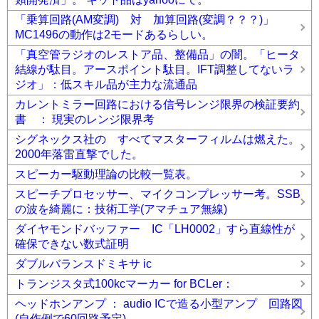
「乗算回路(AM変調) 対 加算回路(変調？？？)」
MC1496の動作は2モードあるらしい。
「真空管ラジオのレストア品、整備品」の闇。「ヒータ
結線が駄目。アースポイント駄目。IFT調整してないラ
ジオ」：低スキル品が主力な流通品
カレントミラー回路における信号レンジ限界の検証要約
書 ： 現実のレンジ限界考
シグネックス社の すべてマスターフィルムは燃えた。
2000年落雷直撃でした。
スピーカー駆動理論の比較一覧表。
スピーチプロセッサー、マイクコンプレッサー考。SSB
の波を綺麗に：技術工学(アマチュア無線)
ダイヤモンドバッファー IC「LH0002」すら直線性が
確保できない数式証明
ダブルバランスドミキサ ic
トランジスタ式100kcマーカー for BCLer：
ヘッドホンアンプ ： audio ICで造る小型アンプ 回路図
(自作例で60回路予定)