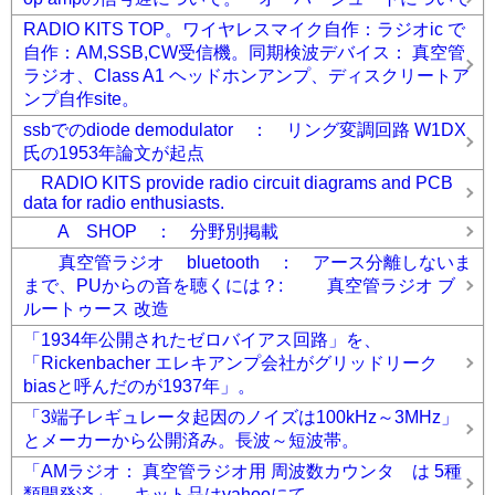
RADIO KITS TOP。ワイヤレスマイク自作：ラジオic で
自作：AM,SSB,CW受信機。同期検波デバイス： 真空管
ラジオ、Class A1 ヘッドホンアンプ、ディスクリートア
ンプ自作site。
ssbでのdiode demodulator ： リング変調回路 W1DX
氏の1953年論文が起点
RADIO KITS provide radio circuit diagrams and PCB
data for radio enthusiasts.
A SHOP ： 分野別掲載
真空管ラジオ bluetooth ： アース分離しないま
まで、PUからの音を聴くには？: 真空管ラジオ ブ
ルートゥース 改造
「1934年公開されたゼロバイアス回路」を、
「Rickenbacher エレキアンプ会社がグリッドリーク
biasと呼んだのが1937年」。
「3端子レギュレータ起因のノイズは100kHz～3MHz」
とメーカーから公開済み。長波～短波帯。
「AMラジオ： 真空管ラジオ用 周波数カウンタ は 5種
類開発済」。 キット品はyahooにて。