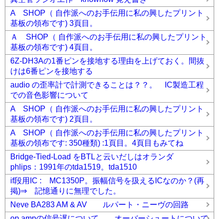
A SHOP（ 自作派へのお手伝用に私の興したプリント
基板の領布です) 3頁目。
Ａ SHOP（ 自作派へのお手伝用に私の興したプリント
基板の領布です) 4頁目。
6Z-DH3Aの1番ピンを接地する理由を上げておく。間抜
けは6番ピンを接地する
audio の歪率計で計測できることは？？。 IC製造工程
での音色影響について
A SHOP（ 自作派へのお手伝用に私の興したプリント
基板の領布です) 2頁目。
A SHOP（ 自作派へのお手伝用に私の興したプリント
基板の領布です: 350種類) :1頁目。4頁目もみてね
Bridge-Tied-Load をBTLと云いだしはオランダ
phlips：1991年のtda1519。tda1510
if段用IC : MC1350P。振幅信号を扱えるICなのか？(再
掲)⇒ 記憶通りに無理でした。
Neve BA283 AM & AV ルパート・ニーヴの回路
op ampの信号遅について。 オーバーシュートについて