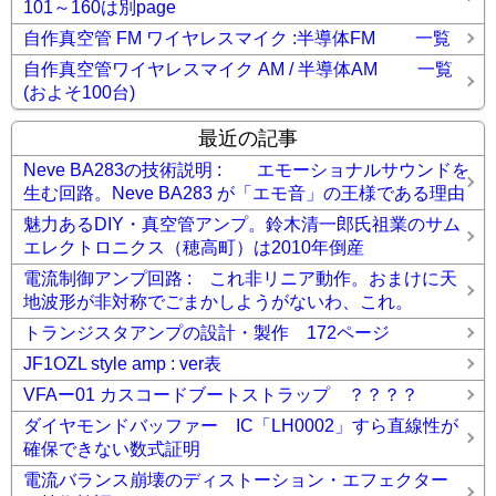
101～160は別page
自作真空管 FM ワイヤレスマイク :半導体FM 一覧
自作真空管ワイヤレスマイク AM / 半導体AM 一覧
(およそ100台)
最近の記事
Neve BA283の技術説明 : エモーショナルサウンドを
生む回路。Neve BA283 が「エモ音」の王様である理由
魅力あるDIY・真空管アンプ。鈴木清一郎氏祖業のサム
エレクトロニクス（穂高町）は2010年倒産
電流制御アンプ回路 : これ非リニア動作。おまけに天
地波形が非対称でごまかしようがないわ、これ。
トランジスタアンプの設計・製作 172ページ
JF1OZL style amp : ver表
VFAー01 カスコードブートストラップ ？？？？
ダイヤモンドバッファー IC「LH0002」すら直線性が
確保できない数式証明
電流バランス崩壊のディストーション・エフェクター