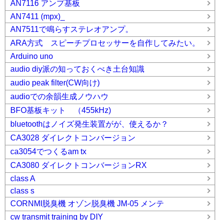
AN7116 アンプ基板
AN7411 (mpx)_
AN7511で鳴らすステレオアンプ。
ARA方式 スピーチプロセッサーを自作してみたい。
Arduino uno
audio diy派の知っておくべき土台知識
audio peak filter(CW向け)
audioでの余韻生成ノウハウ
BFO基板キット （455kHz)
bluetoothはノイズ発生装置がが、使えるか？
CA3028 ダイレクトコンバージョン
ca3054でつくるam tx
CA3080 ダイレクトコンバージョンRX
class A
class s
CORNMI脱臭機 オゾン脱臭機 JM-05 メンテ
cw transmit training by DIY