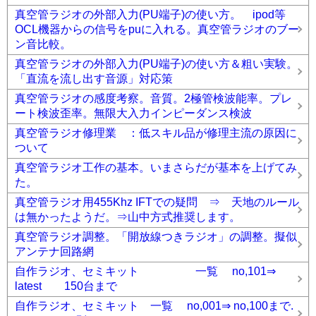
真空管ラジオの外部入力(PU端子)の使い方。 ipod等
OCL機器からの信号をpuに入れる。真空管ラジオのブー
ン音比較。
真空管ラジオの外部入力(PU端子)の使い方＆粗い実験。
「直流を流し出す音源」対応策
真空管ラジオの感度考察。音質。2極管検波能率。プレ
ート検波歪率。無限大入力インピーダンス検波
真空管ラジオ修理業 ：低スキル品が修理主流の原因に
ついて
真空管ラジオ工作の基本。いまさらだが基本を上げてみ
た。
真空管ラジオ用455Khz IFTでの疑問 ⇒ 天地のルール
は無かったようだ。⇒山中方式推奨します。
真空管ラジオ調整。「開放線つきラジオ」の調整。擬似
アンテナ回路網
自作ラジオ、セミキット 一覧 no,101⇒
latest 150台まで
自作ラジオ、セミキット 一覧 no,001⇒ no,100まで.