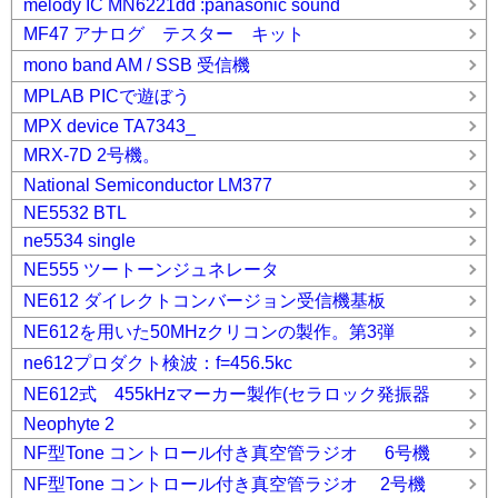
melody IC MN6221dd :panasonic sound
MF47 アナログ テスター キット
mono band AM / SSB 受信機
MPLAB PICで遊ぼう
MPX device TA7343_
MRX-7D 2号機。
National Semiconductor LM377
NE5532 BTL
ne5534 single
NE555 ツートーンジュネレータ
NE612 ダイレクトコンバージョン受信機基板
NE612を用いた50MHzクリコンの製作。第3弾
ne612プロダクト検波：f=456.5kc
NE612式 455kHzマーカー製作(セラロック発振器
Neophyte 2
NF型Tone コントロール付き真空管ラジオ 6号機
NF型Tone コントロール付き真空管ラジオ 2号機