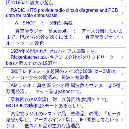
氏の1953年論文が起点
RADIO KITS provide radio circuit diagrams and PCB
data for radio enthusiasts.
A SHOP ： 分野別掲載
真空管ラジオ bluetooth ： アース分離しないま
まで、PUからの音を聴くには？: 真空管ラジオ ブ
ルートゥース 改造
「1934年公開されたゼロバイアス回路」を、
「Rickenbacher エレキアンプ会社がグリッドリーク
biasと呼んだのが1937年」。
「3端子レギュレータ起因のノイズは100kHz～3MHz」
とメーカーから公開済み。長波～短波帯。
「AMラジオ： 真空管ラジオ用 周波数カウンタ は 5種
類開発済」。 キット品はyahooにて。
「乗算回路(AM変調) 対 加算回路(変調？？？)」
MC1496の動作は2モードあるらしい。
「真空管ラジオのレストア品、整備品」の闇。「ヒータ
結線が駄目。アースポイント駄目。IFT調整してないラ
ジオ」：低スキル品が主力な流通品