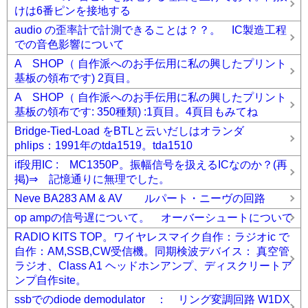
けは6番ピンを接地する
audio の歪率計で計測できることは？？。 IC製造工程
での音色影響について
A SHOP（ 自作派へのお手伝用に私の興したプリント
基板の領布です) 2頁目。
A SHOP（ 自作派へのお手伝用に私の興したプリント
基板の領布です: 350種類) :1頁目。4頁目もみてね
Bridge-Tied-Load をBTLと云いだしはオランダ
phlips：1991年のtda1519。tda1510
if段用IC : MC1350P。振幅信号を扱えるICなのか？(再
掲)⇒ 記憶通りに無理でした。
Neve BA283 AM & AV ルパート・ニーヴの回路
op ampの信号遅について。 オーバーシュートについて
RADIO KITS TOP。ワイヤレスマイク自作：ラジオic で
自作：AM,SSB,CW受信機。同期検波デバイス： 真空管
ラジオ、Class A1 ヘッドホンアンプ、ディスクリートア
ンプ自作site。
ssbでのdiode demodulator ： リング変調回路 W1DX