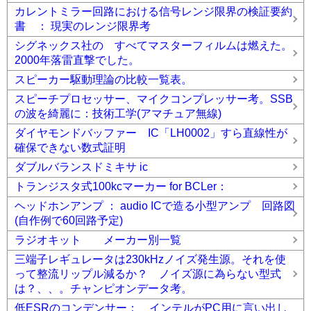
カレントミラー回路における信号レンジ限界の検証要約
書 ： 現実のレンジ限界考
シグネックス社の すべてマスターフィルムは燃えた。
2000年落雷直撃でした。
スピーカー駆動理論の比較一覧表。
スピーチプロセッサー、マイクコンプレッサー考。SSB
の波を綺麗に：技術工学(アマチュア無線)
ダイヤモンドバッファー IC「LH0002」すら直線性が
確保できない数式証明
ダブルバランスドミキサ ic
トランジスタ式100kcマーカー for BCLer：
ヘッドホンアンプ ： audio ICで造る小型アンプ 回路図
(自作例で60回路予定)
ラジオキット メーカー別一覧
三端子レギュレータは230kHzノイズ発生源。それを使
って整流リップル減るか？ ノイズ源に為らない型式
は？、、。チャンピオンデータ考。
低ESRのコンデンサー： インテルがPC用に言い出し