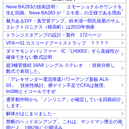
Neve BA283の技術説明 : エモーショナルサウンドを
生む回路。Neve BA283 が「エモ音」の王様である理由
魅力あるDIY・真空管アンプ。鈴木清一郎氏祖業のサム
エレクトロニクス（穂高町）は2010年倒産
トランジスタアンプの設計・製作 172ページ
VFAー01 カスコードブートストラップ ？？？？
ダイヤモンドバッファー IC「LH0002」すら直線性が
確保できない数式証明
超3極管接続 16A8 シングル ステレオ ：技術分析し
数式で表現した。
「アレキサンダー電流帰還パワーアンプ基板 ALX-
03」 技術性検討。裸ゲイン不足でCFAは無理。
lm386とイコールですぜ
通常動作時から「ノンリニア」が確定している回路紹介
します。
解体がはじまりました・
禁断のヘッドホンアンプ 。これは、サンドマン博士の発
明だよ。1982年に公開済み