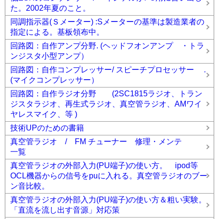
た。2002年夏のこと。
同調指示器(Ｓメーター) :Sメーターの基準は製造業者の
指定による。基板領布中。
回路図：自作アンプ分野. (ヘッドフオンアンプ ・トラ
ンジスタ小型アンプ）
回路図：自作コンプレッサー/ スピーチプロセッサー .
(マイクコンプレッサー）
回路図：自作ラジオ分野 (2SC1815ラジオ、トラン
ジスタラジオ、再生式ラジオ、真空管ラジオ、AMワイ
ヤレスマイク、等 )
技術UPのための書籍
真空管ラジオ / FM チューナー 修理・メンテ
一覧
真空管ラジオの外部入力(PU端子)の使い方。 ipod等
OCL機器からの信号をpuに入れる。真空管ラジオのブー
ン音比較。
真空管ラジオの外部入力(PU端子)の使い方＆粗い実験。
「直流を流し出す音源」対応策