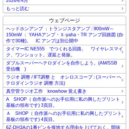
2026年4月
もっと読む
ウェブページ
ヘッドホンアンプ ：トランジスタアンプ : 900mW～
150mW ： YAHAアンプ・Ｘ-yaha・TR アンプ回路図 (自
作で30種)。 IC アンプは別公開中
タイマーIC NE555 でつくれる回路。 ワイヤレスマイ
ク、ワンショット。遅延と発振。
ダブルスーパーヘテロダインを自作しよう。(AM/SSB
受信機 )
ラジオ 調整 / IFT調整 と オシロスコープ : (スーパー ヘ
テロダインラジオ 調整 方法)
真空管ラジオ工作 knowhow 覚え書き
A SHOP（ 自作派へのお手伝用に私の興したプリント
基板の領布です) 3頁目。
Ａ SHOP（ 自作派へのお手伝用に私の興したプリント
基板の領布です) 4頁目。
6Z-DH3Aの1番ピンを接地する理由を上げておく。間抜