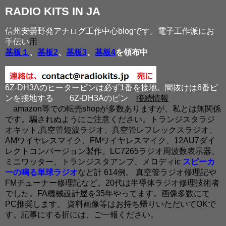
RADIO KITS IN JA
信州安曇野発アナログ工作中心blogです。電子工作派にお
手伝い
用
基板１
、
基板2
、
基板3
、
基板4
を領布中
6Z-DH3Aのヒーターピンは必ず1番を接地。間抜けは6番ピ
ンを接地する
6Z-DH3Aのピン
接続情報
amazon等での転売shopが多数ありますが、私とは無関係
です。騙されぬようにご注意ください。トランジスタラジ
オキット,真空管短波ラジオ、真空管レフレックスラジオ、
AMワイヤレスマイク、FMワイヤレスマイク、12AU7ダイ
レクトコンバージョン製作。LC7265ラジオ周波数表示器、
ミニワッター、トランジスタアンプ、メロディic
スピーカ
ーの鳴る単球ラジオ
など計 614例。 真空管ラジオ修理記や
FMチューナー修理記など。20代は半導体ラジオ修理技術者
でした。FA機械設計屋を35年やってます。画像多数にて
PC推奨します。 資料画像等はお持ち帰りいただいてOKで
す。記事にする折には、ご一報ください。