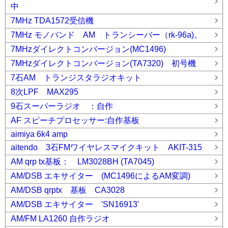
中
7MHz TDA1572受信機
7MHz モノバンド AM トランシーバー（rk-96a)。
7MHzダイレクトコンバージョン(MC1496)
7MHzダイレクトコンバージョン(TA7320) 初号機
7石AM トランジスタラジオキット
8次LPF MAX295
9石スーパーラジオ ：自作
AF スピーチプロセッサー:自作基板
aimiya 6k4 amp
aitendo 3石FMワイヤレスマイクキット AKIT-315
AM qrp tx基板： LM3028BH (TA7045)
AM/DSB エキサイター (MC1496によるAM変調)
AM/DSB qrptx 基板 CA3028
AM/DSB エキサイター 'SN16913'
AM/FM LA1260 自作ラジオ