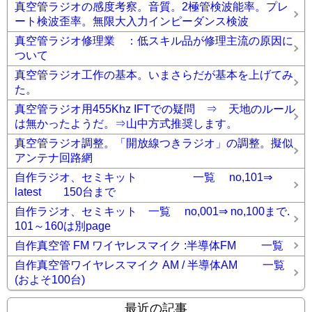
真空管ラジオの感度考察。音質。2極管検波能率。プレ
ート検波歪率。無限大入力インピーダンス検波
真空管ラジオ修理業 ：低スキル品が修理主流の原因に
ついて
真空管ラジオ工作の基本。いまさらだが基本を上げてみ
た。
真空管ラジオ用455Khz IFTでの疑問 ⇒ 天地のルール
は無かったようだ。⇒山中方式推奨します。
真空管ラジオ調整。「開放線つきラジオ」の調整。擬似
アンテナ回路網
自作ラジオ、セミキット 一覧 no,101⇒
latest 150台まで
自作ラジオ、セミキット 一覧 no,001⇒ no,100まで.
101～160は別page
自作真空管 FM ワイヤレスマイク :半導体FM 一覧
自作真空管ワイヤレスマイク AM / 半導体AM 一覧
(およそ100台)
最近の記事