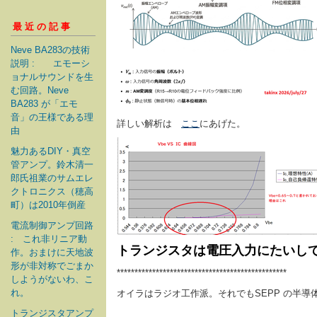
最近の記事
Neve BA283の技術
説明 : エモーシ
ョナルサウンドを生
む回路。Neve
BA283 が「エモ
音」の王様である理
詳しい解析は
ここ
にあげた。
由
魅力あるDIY・真空
管アンプ。鈴木清一
郎氏祖業のサムエレ
クトロニクス（穂高
町）は2010年倒産
電流制御アンプ回路
: これ非リニア動
トランジスタは電圧入力にたいし
作。おまけに天地波
形が非対称でごまか
************************************************
しようがないわ、こ
れ。
オイラはラジオ工作派。それでもSEPP の半導体に
トランジスタアンプ