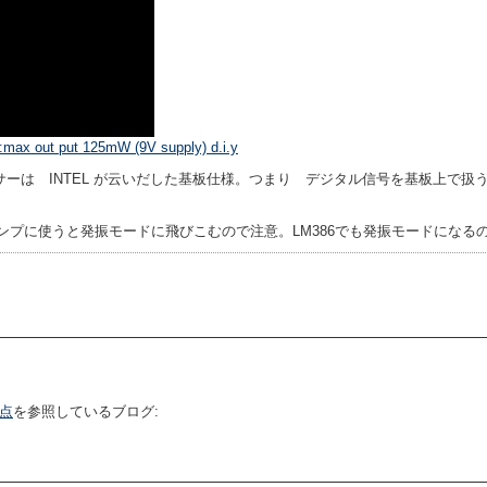
35:max out put 125mW (9V supply) d.i.y
ンサーは INTEL が云いだした基板仕様。つまり デジタル信号を基板上で
アンプに使うと発振モードに飛びこむので注意。LM386でも発振モードになる
点
を参照しているブログ: