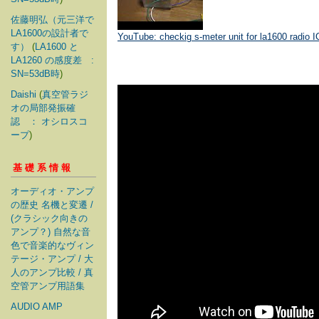
佐藤明弘（元三洋で
LA1600の設計者で
YouTube: checkig s-meter unit for la1600 radio I
す）
(
LA1600 と
LA1260 の感度差 :
SN=53dB時
)
Daishi
(
真空管ラジ
オの局部発振確
認 ： オシロスコ
ープ
)
基礎系情報
オーディオ・アンプ
の歴史 名機と変遷 /
(クラシック向きの
アンプ？) 自然な音
色で音楽的なヴィン
テージ・アンプ / 大
人のアンプ比較 / 真
空管アンプ用語集
AUDIO AMP