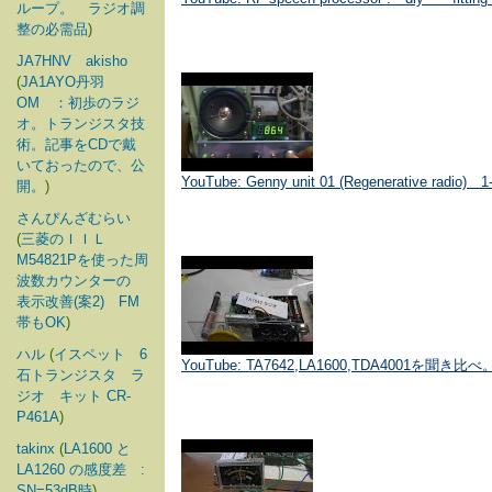
ループ。 ラジオ調
整の必需品
)
JA7HNV akisho
(
JA1AYO丹羽
OM ：初歩のラジ
オ。トランジスタ技
術。記事をCDで戴
いておったので、公
YouTube: Genny unit 01 (Regenerative radi
開。
)
さんぴんざむらい
(
三菱のＩＩＬ
M54821Pを使った周
波数カウンターの
表示改善(案2) FM
帯もOK
)
ハル
(
イスペット 6
YouTube: TA7642,LA1600,TDA4001を聞き比べ
石トランジスタ ラ
ジオ キット CR-
P461A
)
takinx
(
LA1600 と
LA1260 の感度差 :
SN=53dB時
)