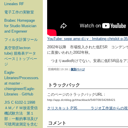
Lineales RF
電子工作の実験室
Brabec Homepage
for Studio Musician
and Engeneer
YouTube: sepp amp d.i.y : Imitating chriskit p-
フィルタ計算ツール
2002年以降 市場投入された低ESR コンデ
真空管(Electron
に直接いわれた2002年秋。
tube) 規格表データ
ベース | トップペー
つまりaudio向けでない。安易に低ESR品を
ジ
投稿時刻 19:38
|
個別ページ
Eagle-
Libraries/Processors/Microchip
at master ·
トラックバック
chiengineer/Eagle-
Libraries · GitHub
このページのトラックバックURL：
http://app.dcnblog.jp/t/trackback/549708/34268421
JIS C 6102-1:1998
ＡＭ／ＦＭ放送受信
クリスキット P35 ラジオ工作派からの視
機試験方法 第１
部：一般的事項及び
コメント
可聴周波測定を含む