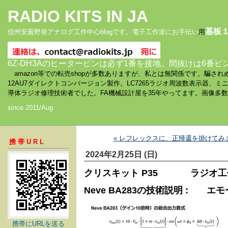
RADIO KITS IN JA
基板
信州安曇野発アナログ工作中心blogです。電子工作派にお手伝い
用
6Z-DH3Aのヒーターピンは必ず1番を接地。間抜けは6番ピ
amazon等での転売shopが多数ありますが、私とは無関係です。騙
12AU7ダイレクトコンバージョン製作。LC7265ラジオ周波数表示器、
導体ラジオ修理技術者でした。FA機械設計屋を35年やってます。画像多
since 2011/Aug
« レフレックスに、正帰還を掛けてみまし
携帯URL
2024年2月25日 (日)
クリスキット P35 ラジオ工
Neve BA283の技術説明 : 
携帯にURLを送る