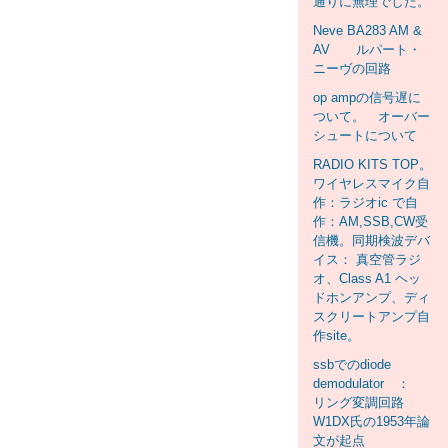
通りに無理でした。
Neve BA283 AM &
AV ルパート・
ニーヴの回路
op ampの信号遅に
ついて。 オーバー
シュートについて
RADIO KITS TOP。
ワイヤレスマイク自
作：ラジオic で自
作：AM,SSB,CW受
信機。同期検波デバ
イス： 真空管ラジ
オ、Class A1 ヘッ
ドホンアンプ、ディ
スクリートアンプ自
作site。
ssbでのdiode
demodulator ：
リング変調回路
W1DX氏の1953年論
文が起点