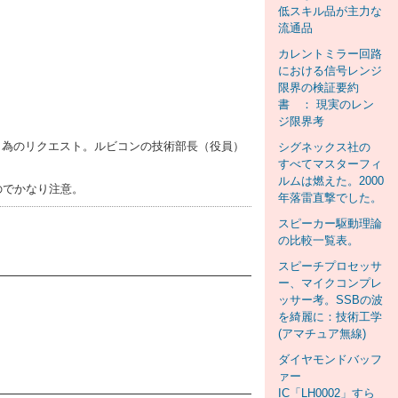
低スキル品が主力な
流通品
カレントミラー回路
における信号レンジ
限界の検証要約
書 ： 現実のレン
ジ限界考
扱う為のリクエスト。ルビコンの技術部長（役員）
シグネックス社の
すべてマスターフィ
ルムは燃えた。2000
のでかなり注意。
年落雷直撃でした。
スピーカー駆動理論
の比較一覧表。
スピーチプロセッサ
ー、マイクコンプレ
ッサー考。SSBの波
を綺麗に：技術工学
(アマチュア無線)
ダイヤモンドバッフ
ァー
IC「LH0002」すら