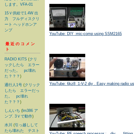
します。VFA-01
15Ｖ供給で1.4W 出
力 フルディスクリ
ート ヘッドホンア
ンプ
YouTube: DIY :mic-comp using SSM2165
最近のコメン
ト
RADIO KITS
(
クリ
ックしたら エラー
だった。 pc壊れ
た？？？
)
YouTube: 6kz8 :1-V-2 diy . Easy making radio usi
通行人1号
(
クリック
したら エラーだっ
た。 pc壊れ
た？？？
)
しんいち
(
lm386 ア
ンプ. 3Ｖで動作
)
水川
(
引っ越しして
たら壊れた テスト
YouTube: RF speech processor : diy fitting 