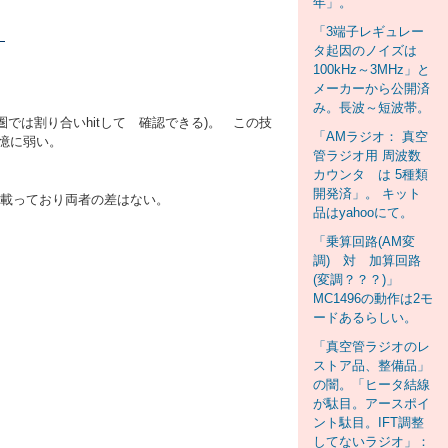
年」。
「3端子レギュレー
。
タ起因のノイズは
100kHz～3MHz」と
メーカーから公開済
み。長波～短波帯。
圏では割り合いhitして 確認できる)。 この技
「AMラジオ： 真空
憶に弱い。
管ラジオ用 周波数
カウンタ は 5種類
開発済」。 キット
も載っており両者の差はない。
品はyahooにて。
「乗算回路(AM変
調) 対 加算回路
(変調？？？)」
MC1496の動作は2モ
ードあるらしい。
「真空管ラジオのレ
ストア品、整備品」
の闇。「ヒータ結線
が駄目。アースポイ
ント駄目。IFT調整
してないラジオ」：