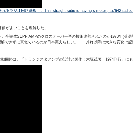
基板」。This straight radio is having s-meter ; ta7642 radio
、評価がよいことを理解した。
。半導体SEPP AMPのクロスオーバー歪の技術改善されたのが1970年(英語
理解できずに真似ているのが日本実力らしい。 其れ以降は大きな変化は記
も差動回路は、「トランジスタアンプの設計と製作：木塚茂著 1974刊行」に