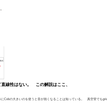
て直線性はない。 この解説は
ここ
、
Cobの大きいのを使うと音が拙くなることは知っている。 真空管でもgrid t