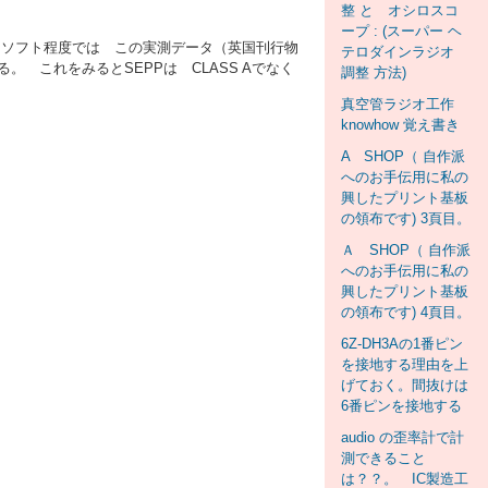
整 と オシロスコ
ープ : (スーパー ヘ
ョンソフト程度では この実測データ（英国刊行物
テロダインラジオ
これをみるとSEPPは CLASS Aでなく
調整 方法)
真空管ラジオ工作
knowhow 覚え書き
A SHOP（ 自作派
へのお手伝用に私の
興したプリント基板
の領布です) 3頁目。
Ａ SHOP（ 自作派
へのお手伝用に私の
興したプリント基板
の領布です) 4頁目。
6Z-DH3Aの1番ピン
を接地する理由を上
げておく。間抜けは
6番ピンを接地する
audio の歪率計で計
測できること
は？？。 IC製造工