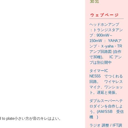
30
31
ウェブページ
ヘッドホンアンプ
：トランジスタアン
プ : 900mW～
150mW ： YAHAア
ンプ・Ｘ-yaha・TR
アンプ回路図 (自作
で30種)。 IC アン
プは別公開中
タイマーIC
NE555 でつくれる
回路。 ワイヤレス
マイク、ワンショッ
ト。遅延と発振。
ダブルスーパーヘテ
ロダインを自作しよ
う。(AM/SSB 受信
機 )
o plate小さい方が音のキレはよい。
ラジオ 調整 / IFT調