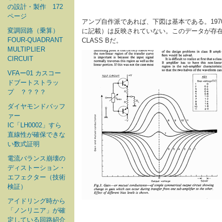
の設計・製作 172
ページ
アンプ自作派であれば、下図は基本である。19
変調回路（乗算）
に記載）は反映されていない。このデータが存在
FOUR-QUADRANT
CLASS Bだ。
MULTIPLIER
CIRCUIT
VFAー01 カスコー
ドブートストラッ
プ ？？？？
ダイヤモンドバッフ
ァー
IC「LH0002」すら
直線性が確保できな
い数式証明
電流バランス崩壊の
ディストーション・
エフェクター（技術
検証）
アイドリング時から
「ノンリニア」が確
定している回路紹介