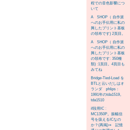
程での音色影響につ
いて
A SHOP（ 自作派
へのお手伝用に私の
興したプリント基板
の領布です) 2頁目。
A SHOP（ 自作派
へのお手伝用に私の
興したプリント基板
の領布です: 350種
類) :1頁目。4頁目も
みてね
Bridge-Tied-Load を
BTLと云いだしはオ
ランダ phlips：
1991年のtda1519。
tda1510
if段用IC :
MC1350P。振幅信
号を扱えるICなの
か？(再掲)⇒ 記憶