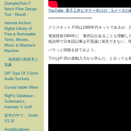
(Sample)Twin-T
Notch Filter Design
YouTube: 電子工作ビギナー向けの「Sメータの振れるラジオ回路
Tool - Result -
******************************
Internet Archive:
クリスキット P35は1980年代キットであるが
Digital Library of
Free & Borrowable
電波技術1984年に 製作記があることも理解した
Texts, Movies,
術説明で日本語記事は不思議に発見できない。
Music & Wayback
パラっと回路を診てみよう。
Machine
下のはP-35の差動入力から学んだ。と云って
地表面の熱収支と
気象
DIP Type Of 3.5mm
Audio Sockets
Crystal ladder filters
RigPix Database -
Schematics,
manuals 'n' stuff
皆空の中で... Smith
V3.10
Amplificadores