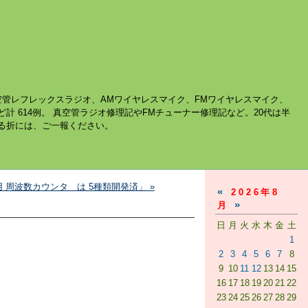
空管レフレックスラジオ、AMワイヤレスマイク、FMワイヤレスマイク、
ど計 614例。 真空管ラジオ修理記やFMチューナー修理記など。20代は半
する折には、ご一報ください。
 周波数カウンタ は 5種類開発済」 »
«
2026年8
»
月
日
月
火
水
木
金
土
1
2
3
4
5
6
7
8
9
10
11
12
13
14
15
16
17
18
19
20
21
22
23
24
25
26
27
28
29