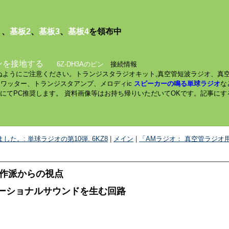
１
、
基板2
、
基板3
、
基板4
を領布中
ンを接地する
6Z-DH3Aのピン
接続情報
されぬようにご注意ください。トランジスタラジオキット,真空管短波ラジオ、真
ミニワッター、トランジスタアンプ、メロディic
スピーカーの鳴る単球ラジオ
な
数にてPC推奨します。 資料画像等はお持ち帰りいただいてOKです。記事に
た。: 単球ラジオの第10弾. 6KZ8
|
メイン
|
「AMラジオ： 真空管ラジオ用
作派からの視点
エモーショナルサウンドを生む回路