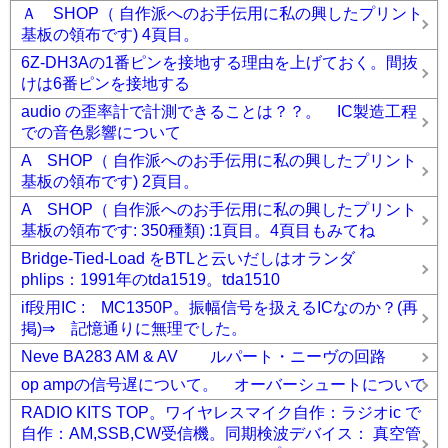
Ａ SHOP（ 自作派へのお手伝用に私の興したプリント
基板の領布です) 4頁目。
6Z-DH3Aの1番ピンを接地する理由を上げておく。間抜
けは6番ピンを接地する
audio の歪率計で計測できることは？？。 IC製造工程
での音色影響について
A SHOP（ 自作派へのお手伝用に私の興したプリント
基板の領布です) 2頁目。
A SHOP（ 自作派へのお手伝用に私の興したプリント
基板の領布です: 350種類) :1頁目。4頁目もみてね
Bridge-Tied-Load をBTLと云いだしはオランダ
phlips：1991年のtda1519。tda1510
if段用IC : MC1350P。振幅信号を扱えるICなのか？(再
掲)⇒ 記憶通りに無理でした。
Neve BA283 AM & AV ルパート・ニーヴの回路
op ampの信号遅について。 オーバーシュートについて
RADIO KITS TOP。ワイヤレスマイク自作：ラジオic で
自作：AM,SSB,CW受信機。同期検波デバイス： 真空管