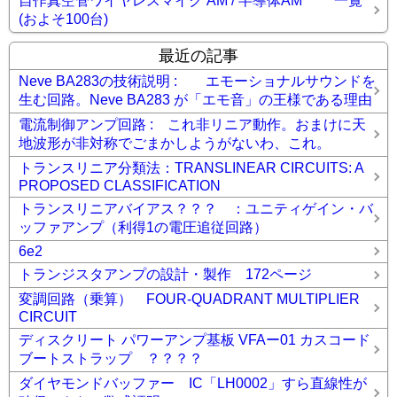
自作真空管ワイヤレスマイク AM / 半導体AM 一覧
(およそ100台)
最近の記事
Neve BA283の技術説明 : エモーショナルサウンドを
生む回路。Neve BA283 が「エモ音」の王様である理由
電流制御アンプ回路 : これ非リニア動作。おまけに天
地波形が非対称でごまかしようがないわ、これ。
トランスリニア分類法：TRANSLINEAR CIRCUITS: A
PROPOSED CLASSIFICATION
トランスリニアバイアス？？？ ：ユニティゲイン・バ
ッファアンプ（利得1の電圧追従回路）
6e2
トランジスタアンプの設計・製作 172ページ
変調回路（乗算） FOUR-QUADRANT MULTIPLIER
CIRCUIT
ディスクリート パワーアンプ基板 VFAー01 カスコード
ブートストラップ ？？？？
ダイヤモンドバッファー IC「LH0002」すら直線性が