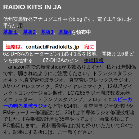
RADIO KITS IN JA
信州安曇野発アナログ工作中心blogです。電子工作派にお
手伝い
用
基板１
、
基板2
、
基板3
、
基板4
を領布中
6Z-DH3Aのヒーターピンは必ず1番を接地。間抜けは6番ピ
ンを接地する
6Z-DH3Aのピン
接続情報
amazon等での転売shopが多数ありますが、私とは無関係
です。騙されぬようにご注意ください。トランジスタラジ
オキット,真空管短波ラジオ、真空管レフレックスラジオ、
AMワイヤレスマイク、FMワイヤレスマイク、12AU7ダイ
レクトコンバージョン製作。LC7265ラジオ周波数表示器、
ミニワッター、トランジスタアンプ、メロディic
スピーカ
ーの鳴る単球ラジオ
など計 614例。 真空管ラジオ修理記や
FMチューナー修理記など。20代は半導体ラジオ修理技術者
でした。FA機械設計屋を35年やってます。画像多数にて
PC推奨します。 資料画像等はお持ち帰りいただいてOKで
す。記事にする折には、ご一報ください。