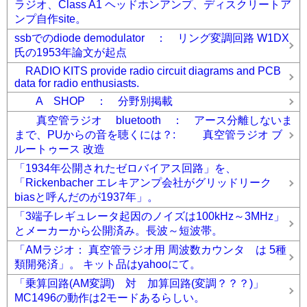
ラジオ、Class A1 ヘッドホンアンプ、ディスクリートア
ンプ自作site。
ssbでのdiode demodulator ： リング変調回路 W1DX
氏の1953年論文が起点
RADIO KITS provide radio circuit diagrams and PCB
data for radio enthusiasts.
A SHOP ： 分野別掲載
真空管ラジオ bluetooth ： アース分離しないま
まで、PUからの音を聴くには？: 真空管ラジオ ブ
ルートゥース 改造
「1934年公開されたゼロバイアス回路」を、
「Rickenbacher エレキアンプ会社がグリッドリーク
biasと呼んだのが1937年」。
「3端子レギュレータ起因のノイズは100kHz～3MHz」
とメーカーから公開済み。長波～短波帯。
「AMラジオ： 真空管ラジオ用 周波数カウンタ は 5種
類開発済」。 キット品はyahooにて。
「乗算回路(AM変調) 対 加算回路(変調？？？)」
MC1496の動作は2モードあるらしい。