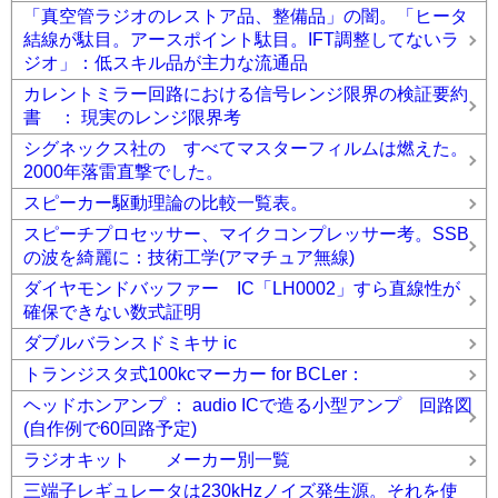
「真空管ラジオのレストア品、整備品」の闇。「ヒータ
結線が駄目。アースポイント駄目。IFT調整してないラ
ジオ」：低スキル品が主力な流通品
カレントミラー回路における信号レンジ限界の検証要約
書 ： 現実のレンジ限界考
シグネックス社の すべてマスターフィルムは燃えた。
2000年落雷直撃でした。
スピーカー駆動理論の比較一覧表。
スピーチプロセッサー、マイクコンプレッサー考。SSB
の波を綺麗に：技術工学(アマチュア無線)
ダイヤモンドバッファー IC「LH0002」すら直線性が
確保できない数式証明
ダブルバランスドミキサ ic
トランジスタ式100kcマーカー for BCLer：
ヘッドホンアンプ ： audio ICで造る小型アンプ 回路図
(自作例で60回路予定)
ラジオキット メーカー別一覧
三端子レギュレータは230kHzノイズ発生源。それを使