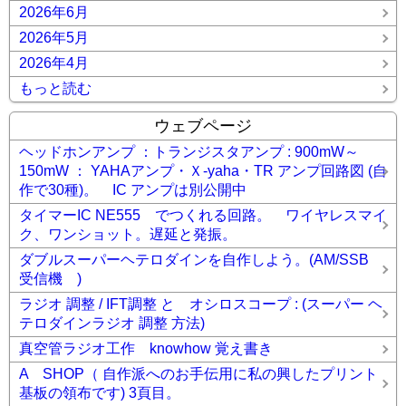
2026年6月
2026年5月
2026年4月
もっと読む
ウェブページ
ヘッドホンアンプ ：トランジスタアンプ : 900mW～
150mW ： YAHAアンプ・Ｘ-yaha・TR アンプ回路図 (自
作で30種)。 IC アンプは別公開中
タイマーIC NE555 でつくれる回路。 ワイヤレスマイ
ク、ワンショット。遅延と発振。
ダブルスーパーヘテロダインを自作しよう。(AM/SSB
受信機 )
ラジオ 調整 / IFT調整 と オシロスコープ : (スーパー ヘ
テロダインラジオ 調整 方法)
真空管ラジオ工作 knowhow 覚え書き
A SHOP（ 自作派へのお手伝用に私の興したプリント
基板の領布です) 3頁目。