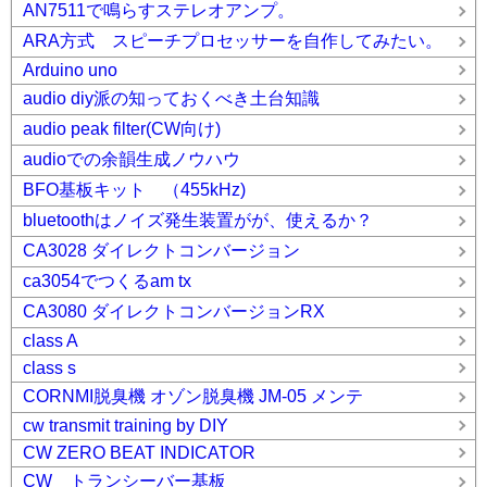
AN7511で鳴らすステレオアンプ。
ARA方式 スピーチプロセッサーを自作してみたい。
Arduino uno
audio diy派の知っておくべき土台知識
audio peak filter(CW向け)
audioでの余韻生成ノウハウ
BFO基板キット （455kHz)
bluetoothはノイズ発生装置がが、使えるか？
CA3028 ダイレクトコンバージョン
ca3054でつくるam tx
CA3080 ダイレクトコンバージョンRX
class A
class s
CORNMI脱臭機 オゾン脱臭機 JM-05 メンテ
cw transmit training by DIY
CW ZERO BEAT INDICATOR
CW トランシーバー基板