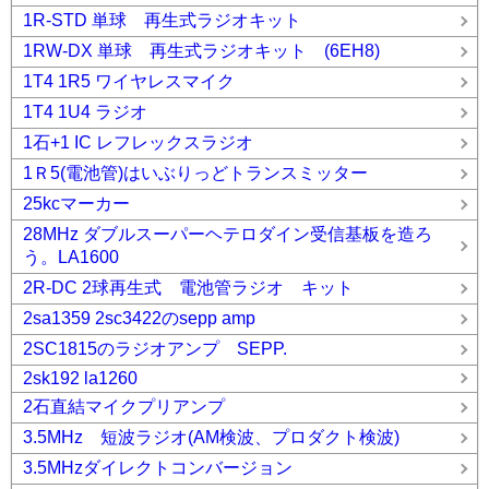
1R-STD 単球 再生式ラジオキット
1RW-DX 単球 再生式ラジオキット (6EH8)
1T4 1R5 ワイヤレスマイク
1T4 1U4 ラジオ
1石+1 IC レフレックスラジオ
1Ｒ5(電池管)はいぶりっどトランスミッター
25kcマーカー
28MHz ダブルスーパーヘテロダイン受信基板を造ろ
う。LA1600
2R-DC 2球再生式 電池管ラジオ キット
2sa1359 2sc3422のsepp amp
2SC1815のラジオアンプ SEPP.
2sk192 la1260
2石直結マイクプリアンプ
3.5MHz 短波ラジオ(AM検波、プロダクト検波)
3.5MHzダイレクトコンバージョン