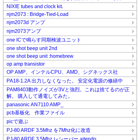
NIXIE tubes and clock kit.
njm2073 : Bridge-Tied-Load
njm2073d アンプ
njm2073アンプ
one ICで鳴らす同期検波ユニット
one shot beep unit 2nd
one shot beep unit :homebrew
op amp transistor
OP AMP、インテルCPU、AMD、シグネックス社
PA18-1.2A 出力しなくなった。 安定化電源の修繕中
PAM8403動作ノイズが3Vと強烈。これは捨てるのが正
解。 購入して通電してみた。
panasonic AN7110 AMP_
pcb基板化 作業ファイル
picで遊ぶ
PJ-80 ARDF 3.5Mhz を7Mhz化に改造
PJ-80 ARDF 3.5Mhz レシーバー aitendo