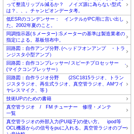
って整流リップル減るか？ ノイズ源に為らない型式
は？、、。チャンピオンデータ考。
低ESRのコンデンサー： インテルがPC用に言い出し
た。2002年夏のこと。
同調指示器(Ｓメーター) :Sメーターの基準は製造業者の
指定による。基板領布中。
回路図：自作アンプ分野. (ヘッドフオンアンプ ・トラ
ンジスタ小型アンプ）
回路図：自作コンプレッサー/ スピーチプロセッサー .
(マイクコンプレッサー）
回路図：自作ラジオ分野 (2SC1815ラジオ、トラン
ジスタラジオ、再生式ラジオ、真空管ラジオ、AMワイ
ヤレスマイク、等 )
技術UPのための書籍
真空管ラジオ / FM チューナー 修理・メンテ
一覧
真空管ラジオの外部入力(PU端子)の使い方。 ipod等
OCL機器からの信号をpuに入れる。真空管ラジオのブー