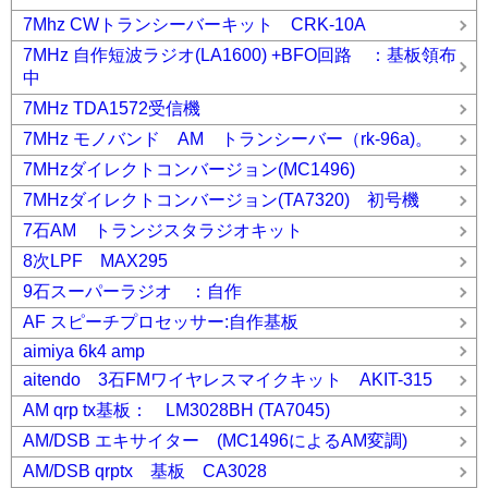
7Mhz CWトランシーバーキット CRK-10A
7MHz 自作短波ラジオ(LA1600) +BFO回路 ：基板領布
中
7MHz TDA1572受信機
7MHz モノバンド AM トランシーバー（rk-96a)。
7MHzダイレクトコンバージョン(MC1496)
7MHzダイレクトコンバージョン(TA7320) 初号機
7石AM トランジスタラジオキット
8次LPF MAX295
9石スーパーラジオ ：自作
AF スピーチプロセッサー:自作基板
aimiya 6k4 amp
aitendo 3石FMワイヤレスマイクキット AKIT-315
AM qrp tx基板： LM3028BH (TA7045)
AM/DSB エキサイター (MC1496によるAM変調)
AM/DSB qrptx 基板 CA3028