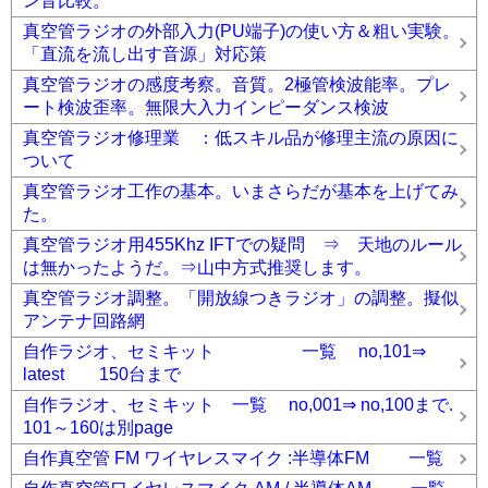
ン音比較。
真空管ラジオの外部入力(PU端子)の使い方＆粗い実験。
「直流を流し出す音源」対応策
真空管ラジオの感度考察。音質。2極管検波能率。プレ
ート検波歪率。無限大入力インピーダンス検波
真空管ラジオ修理業 ：低スキル品が修理主流の原因に
ついて
真空管ラジオ工作の基本。いまさらだが基本を上げてみ
た。
真空管ラジオ用455Khz IFTでの疑問 ⇒ 天地のルール
は無かったようだ。⇒山中方式推奨します。
真空管ラジオ調整。「開放線つきラジオ」の調整。擬似
アンテナ回路網
自作ラジオ、セミキット 一覧 no,101⇒
latest 150台まで
自作ラジオ、セミキット 一覧 no,001⇒ no,100まで.
101～160は別page
自作真空管 FM ワイヤレスマイク :半導体FM 一覧