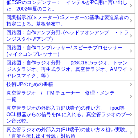
低ESRのコンデンサー： インテルがPC用に言い出し
た。2002年夏のこと。
同調指示器(Ｓメーター) :Sメーターの基準は製造業者の
指定による。基板領布中。
回路図：自作アンプ分野. (ヘッドフオンアンプ ・トラ
ンジスタ小型アンプ）
回路図：自作コンプレッサー/ スピーチプロセッサー .
(マイクコンプレッサー）
回路図：自作ラジオ分野 (2SC1815ラジオ、トラン
ジスタラジオ、再生式ラジオ、真空管ラジオ、AMワイ
ヤレスマイク、等 )
技術UPのための書籍
真空管ラジオ / FM チューナー 修理・メンテ
一覧
真空管ラジオの外部入力(PU端子)の使い方。 ipod等
OCL機器からの信号をpuに入れる。真空管ラジオのブー
ン音比較。
真空管ラジオの外部入力(PU端子)の使い方＆粗い実験。
「直流を流し出す音源」対応策