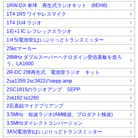
1RW-DX 単球 再生式ラジオキット (6EH8)
1T4 1R5 ワイヤレスマイク
1T4 1U4 ラジオ
1石+1 IC レフレックスラジオ
1Ｒ5(電池管)はいぶりっどトランスミッター
25kcマーカー
28MHz ダブルスーパーヘテロダイン受信基板を造ろ
う。LA1600
2R-DC 2球再生式 電池管ラジオ キット
2sa1359 2sc3422のsepp amp
2SC1815のラジオアンプ SEPP.
2sk192 la1260
2石直結マイクプリアンプ
3.5MHz 短波ラジオ(AM検波、プロダクト検波)
3.5MHzダイレクトコンバージョン
3A5(電池管)はいぶりっどトランスミッター