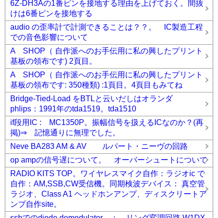
6Z-DH3Aの1番ピンを接地する理由を上げておく。間抜
けは6番ピンを接地する
audio の歪率計で計測できることは？？。 IC製造工程
での音色影響について
A SHOP（ 自作派へのお手伝用に私の興したプリント
基板の領布です) 2頁目。
A SHOP（ 自作派へのお手伝用に私の興したプリント
基板の領布です: 350種類) :1頁目。4頁目もみてね
Bridge-Tied-Load をBTLと云いだしはオランダ
phlips：1991年のtda1519。tda1510
if段用IC : MC1350P。振幅信号を扱えるICなのか？(再
掲)⇒ 記憶通りに無理でした。
Neve BA283 AM & AV ルパート・ニーヴの回路
op ampの信号遅について。 オーバーシュートについて
RADIO KITS TOP。ワイヤレスマイク自作：ラジオic で
自作：AM,SSB,CW受信機。同期検波デバイス： 真空管
ラジオ、Class A1 ヘッドホンアンプ、ディスクリートア
ンプ自作site。
ssbでのdiode demodulator ： リング変調回路 W1DX