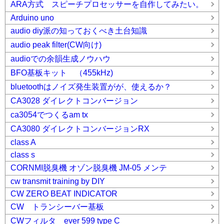
ARA方式 スピーチプロセッサーを自作してみたい。
Arduino uno
audio diy派の知っておくべき土台知識
audio peak filter(CW向け)
audioでの余韻生成ノウハウ
BFO基板キット （455kHz)
bluetoothはノイズ発生装置がが、使えるか？
CA3028 ダイレクトコンバージョン
ca3054でつくるam tx
CA3080 ダイレクトコンバージョンRX
class A
class s
CORNMI脱臭機 オゾン脱臭機 JM-05 メンテ
cw transmit training by DIY
CW ZERO BEAT INDICATOR
CW トランシーバー基板
CWフィルタ ever 599 type C