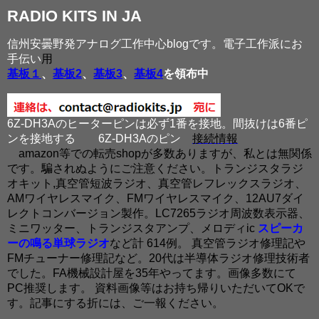
RADIO KITS IN JA
信州安曇野発アナログ工作中心blogです。電子工作派にお
手伝い
用
基板１
、
基板2
、
基板3
、
基板4
を領布中
6Z-DH3Aのヒーターピンは必ず1番を接地。間抜けは6番ピ
ンを接地する
6Z-DH3Aのピン
接続情報
amazon等での転売shopが多数ありますが、私とは無関係
です。騙されぬようにご注意ください。トランジスタラジ
オキット,真空管短波ラジオ、真空管レフレックスラジオ、
AMワイヤレスマイク、FMワイヤレスマイク、12AU7ダイ
レクトコンバージョン製作。LC7265ラジオ周波数表示器、
ミニワッター、トランジスタアンプ、メロディic
スピーカ
ーの鳴る単球ラジオ
など計 614例。 真空管ラジオ修理記や
FMチューナー修理記など。20代は半導体ラジオ修理技術者
でした。FA機械設計屋を35年やってます。画像多数にて
PC推奨します。 資料画像等はお持ち帰りいただいてOKで
す。記事にする折には、ご一報ください。