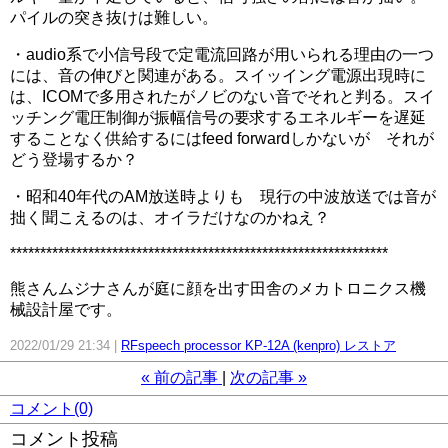
パイルの突き抜けは難しい。
・audio系で小信号段で定電流回路が用いられる理由の一つ
には、音の伸びと関連がある。スイッイング電源出現時に
は、ICOMで多用されたがノビのない音でそれと判る。スイ
ッチング電圧制御が振幅信号の要求するエネルギーを遅延
することなく供給するにはfeed forwardしかないが それが
どう登場するか？
・昭和40年代のAM放送時よりも 現行の中波放送では音が
拙く聞こえるのは、オイラだけなのかねえ？
***************************************************************
熊さんムジナさんが庭に顔を出す田舎のメカトロニクス機
械設計屋です。
2022/01/29 21:34
RFspeech processor KP-12A (kenpro) レストア
«
前の記事
次の記事
»
コメント(0)
コメント投稿