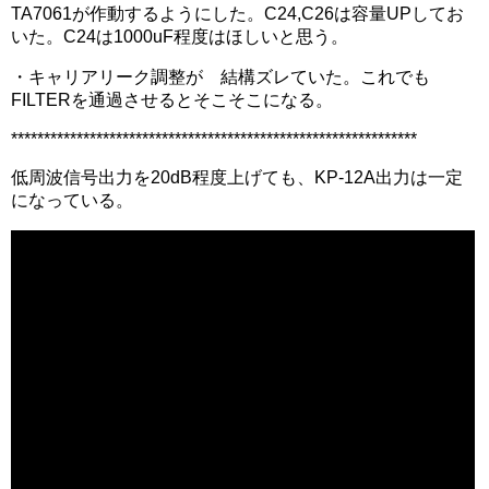
TA7061が作動するようにした。C24,C26は容量UPしてお
いた。C24は1000uF程度はほしいと思う。
・キャリアリーク調整が 結構ズレていた。これでも
FILTERを通過させるとそこそこになる。
**************************************************************
低周波信号出力を20dB程度上げても、KP-12A出力は一定
になっている。