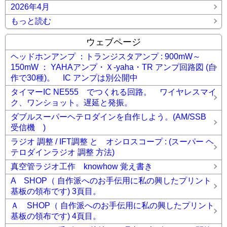
2026年4月
もっと読む
ウェブページ
ヘッドホンアンプ ：トランジスタアンプ : 900mW～
150mW ： YAHAアンプ・Ｘ-yaha・TR アンプ回路図 (自
作で30種)。 IC アンプは別公開中
タイマーIC NE555 でつくれる回路。 ワイヤレスマイ
ク、ワンショット。遅延と発振。
ダブルスーパーヘテロダインを自作しよう。(AM/SSB
受信機 )
ラジオ 調整 / IFT調整 と オシロスコープ : (スーパー ヘ
テロダインラジオ 調整 方法)
真空管ラジオ工作 knowhow 覚え書き
A SHOP（ 自作派へのお手伝用に私の興したプリント
基板の領布です) 3頁目。
Ａ SHOP（ 自作派へのお手伝用に私の興したプリント
基板の領布です) 4頁目。