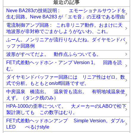
最近の記事
Neve BA283の技術説明 : エモーショナルサウンドを
生む回路。Neve BA283 が「エモ音」の王様である理由
電流制御アンプ回路 : これ非リニア動作。おまけに天
地波形が非対称でごまかしようがないわ、これ。
ふーん。ノンリニアが流行りなんだね。ダイヤモンドバ
ッファ回路例
波形がすべてだよ。 動作点ふらついてる。
FET式差動ヘッドホン・アンプ Version 1。 回路を読
む。
ダイヤモンドバッファー回路には リニア性はゼロ。数
式で分析。もともとon/off回路ですぜ。
中房温泉 橋流出。 温泉管も流出。 有明地域温泉使
えず。（タンク残のみ）
HPA-1000の歪率について。 大メーカーのLABOで松下
製計測しても この数字はむり。
FET式差動ヘッドホンアンプ Simple Version。ダブル
LED ぺるけstyle