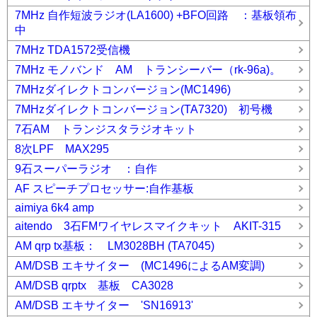
7MHz 自作短波ラジオ(LA1600) +BFO回路 ：基板領布
中
7MHz TDA1572受信機
7MHz モノバンド AM トランシーバー（rk-96a)。
7MHzダイレクトコンバージョン(MC1496)
7MHzダイレクトコンバージョン(TA7320) 初号機
7石AM トランジスタラジオキット
8次LPF MAX295
9石スーパーラジオ ：自作
AF スピーチプロセッサー:自作基板
aimiya 6k4 amp
aitendo 3石FMワイヤレスマイクキット AKIT-315
AM qrp tx基板： LM3028BH (TA7045)
AM/DSB エキサイター (MC1496によるAM変調)
AM/DSB qrptx 基板 CA3028
AM/DSB エキサイター 'SN16913'