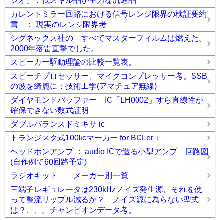
ジオ」：低スキル品が主力な流通品
カレントミラー回路における信号レンジ限界の検証要約
書 ： 現実のレンジ限界考
シグネックス社の すべてマスターフィルムは燃えた。
2000年落雷直撃でした。
スピーカー駆動理論の比較一覧表。
スピーチプロセッサー、マイクコンプレッサー考。SSB
の波を綺麗に：技術工学(アマチュア無線)
ダイヤモンドバッファー IC「LH0002」すら直線性が
確保できない数式証明
ダブルバランスドミキサ ic
トランジスタ式100kcマーカー for BCLer：
ヘッドホンアンプ ： audio ICで造る小型アンプ 回路図
(自作例で60回路予定)
ラジオキット メーカー別一覧
三端子レギュレータは230kHzノイズ発生源。それを使
って整流リップル減るか？ ノイズ源に為らない型式
は？、、。チャンピオンデータ考。