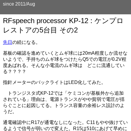
since 2011/Aug
RFspeech processor KP-12 : ケンプロ
レストアの5台目 その2
先日
の続になる。
基板の確認を進めていくとムギ球には20mA程度しか流せな
いようで、手持ちのムギ球をつけたらQ5での電圧が0.2V程
度あばれる。そんな小電流のムギ球は どこに流通してい
る？？？？
指針メーターのバックライトはLED化してみた。
トランジスタ式KP-12では「ケミコンが基板外から追加
されている」理由は、電源トランスがやや貧弱で電圧が揺
らぐことに起因してる。トランス容量の余裕レス設計のよ
うだ。
通電確認中にR17が通電なしになった。C11もやや抜けてい
るようで信号が弱いので変えた。R15は510にあげて早めに