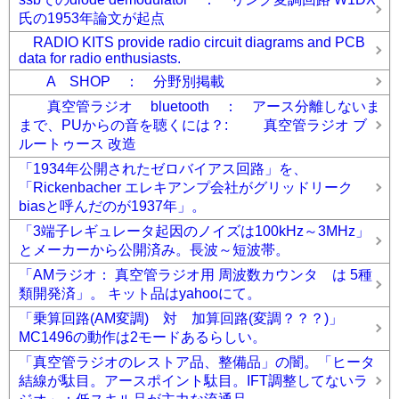
氏の1953年論文が起点
RADIO KITS provide radio circuit diagrams and PCB
data for radio enthusiasts.
A SHOP ： 分野別掲載
真空管ラジオ bluetooth ： アース分離しないま
まで、PUからの音を聴くには？: 真空管ラジオ ブ
ルートゥース 改造
「1934年公開されたゼロバイアス回路」を、
「Rickenbacher エレキアンプ会社がグリッドリーク
biasと呼んだのが1937年」。
「3端子レギュレータ起因のノイズは100kHz～3MHz」
とメーカーから公開済み。長波～短波帯。
「AMラジオ： 真空管ラジオ用 周波数カウンタ は 5種
類開発済」。 キット品はyahooにて。
「乗算回路(AM変調) 対 加算回路(変調？？？)」
MC1496の動作は2モードあるらしい。
「真空管ラジオのレストア品、整備品」の闇。「ヒータ
結線が駄目。アースポイント駄目。IFT調整してないラ