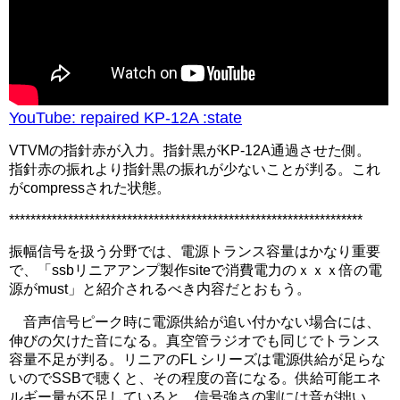
YouTube: repaired KP-12A :state
VTVMの指針赤が入力。指針黒がKP-12A通過させた側。
指針赤の振れより指針黒の振れが少ないことが判る。これ
がcompressされた状態。
******************************************************************
振幅信号を扱う分野では、電源トランス容量はかなり重要
で、「ssbリニアアンプ製作siteで消費電力のｘｘｘ倍の電
源がmust」と紹介されるべき内容だとおもう。
音声信号ピーク時に電源供給が追い付かない場合には、
伸びの欠けた音になる。真空管ラジオでも同じでトランス
容量不足が判る。リニアのFL シリーズは電源供給が足らな
いのでSSBで聴くと、その程度の音になる。供給可能エネ
ルギー量が不足していると、信号強さの割には音が拙い。