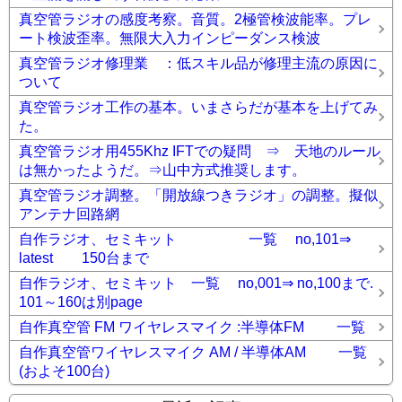
真空管ラジオの感度考察。音質。2極管検波能率。プレ
ート検波歪率。無限大入力インピーダンス検波
真空管ラジオ修理業 ：低スキル品が修理主流の原因に
ついて
真空管ラジオ工作の基本。いまさらだが基本を上げてみ
た。
真空管ラジオ用455Khz IFTでの疑問 ⇒ 天地のルール
は無かったようだ。⇒山中方式推奨します。
真空管ラジオ調整。「開放線つきラジオ」の調整。擬似
アンテナ回路網
自作ラジオ、セミキット 一覧 no,101⇒
latest 150台まで
自作ラジオ、セミキット 一覧 no,001⇒ no,100まで.
101～160は別page
自作真空管 FM ワイヤレスマイク :半導体FM 一覧
自作真空管ワイヤレスマイク AM / 半導体AM 一覧
(およそ100台)