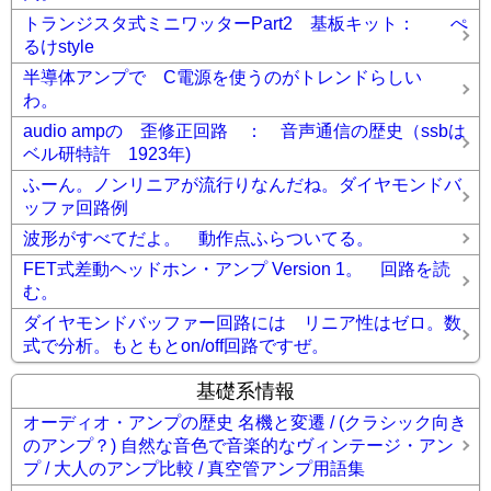
トランジスタ式ミニワッターPart2 基板キット： ぺ
るけstyle
半導体アンプで C電源を使うのがトレンドらしい
わ。
audio ampの 歪修正回路 ： 音声通信の歴史（ssbは
ベル研特許 1923年)
ふーん。ノンリニアが流行りなんだね。ダイヤモンドバ
ッファ回路例
波形がすべてだよ。 動作点ふらついてる。
FET式差動ヘッドホン・アンプ Version 1。 回路を読
む。
ダイヤモンドバッファー回路には リニア性はゼロ。数
式で分析。もともとon/off回路ですぜ。
基礎系情報
オーディオ・アンプの歴史 名機と変遷 / (クラシック向き
のアンプ？) 自然な音色で音楽的なヴィンテージ・アン
プ / 大人のアンプ比較 / 真空管アンプ用語集