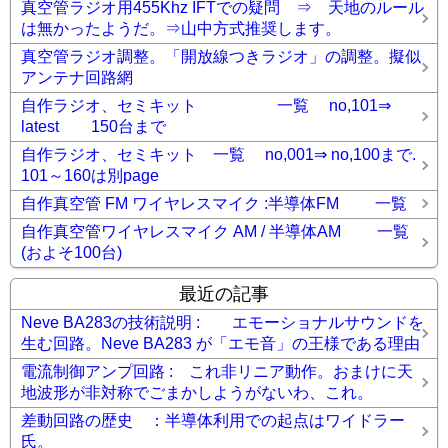
真空管ラジオ用455Khz IFTでの疑問 ⇒ 天地のルール
は無かったようだ。⇒山中方式推奨します。
真空管ラジオ調整。「開放線つきラジオ」の調整。擬似
アンテナ回路網
自作ラジオ、セミキット 一覧 no,101⇒
latest 150台まで
自作ラジオ、セミキット 一覧 no,001⇒ no,100まで.
101～160は別page
自作真空管 FM ワイヤレスマイク :半導体FM 一覧
自作真空管ワイヤレスマイク AM / 半導体AM 一覧
(およそ100台)
最近の記事
Neve BA283の技術説明 : エモーショナルサウンドを
生む回路。Neve BA283 が「エモ音」の王様である理由
電流制御アンプ回路 : これ非リニア動作。おまけに天
地波形が非対称でごまかしようがないわ、これ。
差動回路の歴史 ：半導体利用での起点はワイドラー
氏。