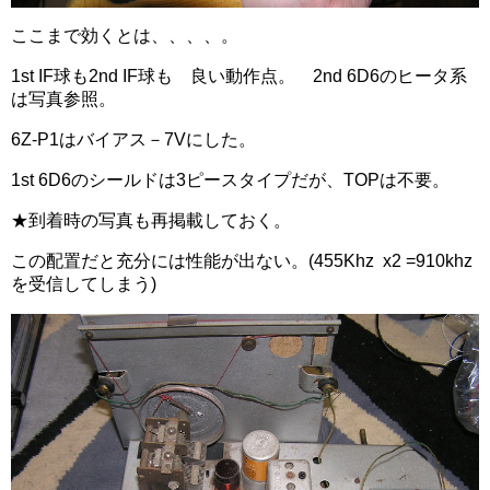
ここまで効くとは、、、、。
1st IF球も2nd IF球も 良い動作点。 2nd 6D6のヒータ系
は写真参照。
6Z-P1はバイアス－7Vにした。
1st 6D6のシールドは3ピースタイプだが、TOPは不要。
★到着時の写真も再掲載しておく。
この配置だと充分には性能が出ない。(455Khz x2 =910khz
を受信してしまう)