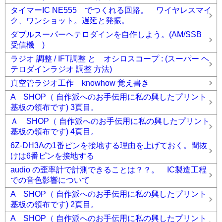
タイマーIC NE555 でつくれる回路。 ワイヤレスマイ
ク、ワンショット。遅延と発振。
ダブルスーパーヘテロダインを自作しよう。(AM/SSB
受信機 )
ラジオ 調整 / IFT調整 と オシロスコープ : (スーパー ヘ
テロダインラジオ 調整 方法)
真空管ラジオ工作 knowhow 覚え書き
A SHOP（ 自作派へのお手伝用に私の興したプリント
基板の領布です) 3頁目。
Ａ SHOP（ 自作派へのお手伝用に私の興したプリント
基板の領布です) 4頁目。
6Z-DH3Aの1番ピンを接地する理由を上げておく。間抜
けは6番ピンを接地する
audio の歪率計で計測できることは？？。 IC製造工程
での音色影響について
A SHOP（ 自作派へのお手伝用に私の興したプリント
基板の領布です) 2頁目。
A SHOP（ 自作派へのお手伝用に私の興したプリント