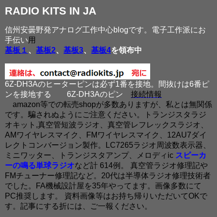
RADIO KITS IN JA
信州安曇野発アナログ工作中心blogです。電子工作派にお
手伝い
用
基板１
、
基板2
、
基板3
、
基板4
を領布中
6Z-DH3Aのヒーターピンは必ず1番を接地。間抜けは6番ピ
ンを接地する
6Z-DH3Aのピン
接続情報
amazon等での転売shopが多数ありますが、私とは無関係
です。騙されぬようにご注意ください。トランジスタラジ
オキット,真空管短波ラジオ、真空管レフレックスラジオ、
AMワイヤレスマイク、FMワイヤレスマイク、12AU7ダイ
レクトコンバージョン製作。LC7265ラジオ周波数表示器、
ミニワッター、トランジスタアンプ、メロディic
スピーカ
ーの鳴る単球ラジオ
など計 614例。 真空管ラジオ修理記や
FMチューナー修理記など。20代は半導体ラジオ修理技術者
でした。FA機械設計屋を35年やってます。画像多数にて
PC推奨します。 資料画像等はお持ち帰りいただいてOKで
す。記事にする折には、ご一報ください。