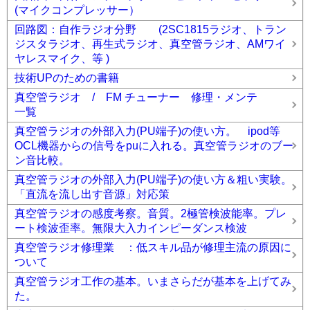
(マイクコンプレッサー）
回路図：自作ラジオ分野 (2SC1815ラジオ、トラン
ジスタラジオ、再生式ラジオ、真空管ラジオ、AMワイ
ヤレスマイク、等 )
技術UPのための書籍
真空管ラジオ / FM チューナー 修理・メンテ
一覧
真空管ラジオの外部入力(PU端子)の使い方。 ipod等
OCL機器からの信号をpuに入れる。真空管ラジオのブー
ン音比較。
真空管ラジオの外部入力(PU端子)の使い方＆粗い実験。
「直流を流し出す音源」対応策
真空管ラジオの感度考察。音質。2極管検波能率。プレ
ート検波歪率。無限大入力インピーダンス検波
真空管ラジオ修理業 ：低スキル品が修理主流の原因に
ついて
真空管ラジオ工作の基本。いまさらだが基本を上げてみ
た。