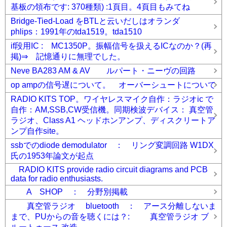
基板の領布です: 370種類) :1頁目。4頁目もみてね
Bridge-Tied-Load をBTLと云いだしはオランダ
phlips：1991年のtda1519。tda1510
if段用IC : MC1350P。振幅信号を扱えるICなのか？(再
掲)⇒ 記憶通りに無理でした。
Neve BA283 AM & AV ルパート・ニーヴの回路
op ampの信号遅について。 オーバーシュートについて
RADIO KITS TOP。ワイヤレスマイク自作：ラジオic で
自作：AM,SSB,CW受信機。同期検波デバイス： 真空管
ラジオ、Class A1 ヘッドホンアンプ、ディスクリートア
ンプ自作site。
ssbでのdiode demodulator ： リング変調回路 W1DX
氏の1953年論文が起点
RADIO KITS provide radio circuit diagrams and PCB
data for radio enthusiasts.
A SHOP ： 分野別掲載
真空管ラジオ bluetooth ： アース分離しないま
まで、PUからの音を聴くには？: 真空管ラジオ ブ