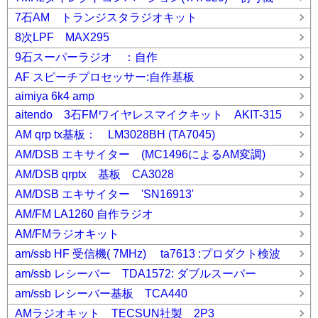
7石AM トランジスタラジオキット
8次LPF MAX295
9石スーパーラジオ ：自作
AF スピーチプロセッサー:自作基板
aimiya 6k4 amp
aitendo 3石FMワイヤレスマイクキット AKIT-315
AM qrp tx基板： LM3028BH (TA7045)
AM/DSB エキサイター (MC1496によるAM変調)
AM/DSB qrptx 基板 CA3028
AM/DSB エキサイター 'SN16913'
AM/FM LA1260 自作ラジオ
AM/FMラジオキット
am/ssb HF 受信機( 7MHz) ta7613 :プロダクト検波
am/ssb レシーバー TDA1572: ダブルスーパー
am/ssb レシーバー基板 TCA440
AMラジオキット TECSUN社製 2P3