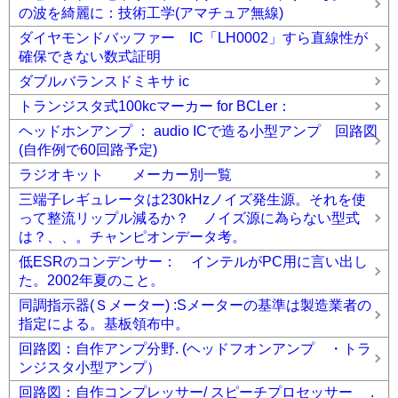
の波を綺麗に：技術工学(アマチュア無線)
ダイヤモンドバッファー IC「LH0002」すら直線性が
確保できない数式証明
ダブルバランスドミキサ ic
トランジスタ式100kcマーカー for BCLer：
ヘッドホンアンプ ： audio ICで造る小型アンプ 回路図
(自作例で60回路予定)
ラジオキット メーカー別一覧
三端子レギュレータは230kHzノイズ発生源。それを使
って整流リップル減るか？ ノイズ源に為らない型式
は？、、。チャンピオンデータ考。
低ESRのコンデンサー： インテルがPC用に言い出し
た。2002年夏のこと。
同調指示器(Ｓメーター) :Sメーターの基準は製造業者の
指定による。基板領布中。
回路図：自作アンプ分野. (ヘッドフオンアンプ ・トラ
ンジスタ小型アンプ）
回路図：自作コンプレッサー/ スピーチプロセッサー .