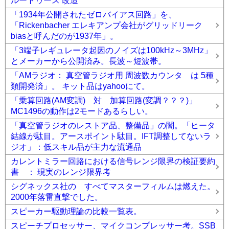
ルートゥース 改造
「1934年公開されたゼロバイアス回路」を、
「Rickenbacher エレキアンプ会社がグリッドリーク
biasと呼んだのが1937年」。
「3端子レギュレータ起因のノイズは100kHz～3MHz」
とメーカーから公開済み。長波～短波帯。
「AMラジオ： 真空管ラジオ用 周波数カウンタ は 5種
類開発済」。 キット品はyahooにて。
「乗算回路(AM変調) 対 加算回路(変調？？？)」
MC1496の動作は2モードあるらしい。
「真空管ラジオのレストア品、整備品」の闇。「ヒータ
結線が駄目。アースポイント駄目。IFT調整してないラ
ジオ」：低スキル品が主力な流通品
カレントミラー回路における信号レンジ限界の検証要約
書 ： 現実のレンジ限界考
シグネックス社の すべてマスターフィルムは燃えた。
2000年落雷直撃でした。
スピーカー駆動理論の比較一覧表。
スピーチプロセッサー、マイクコンプレッサー考。SSB