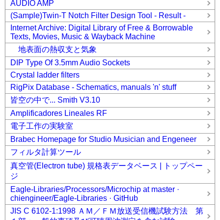
AUDIO AMP
(Sample)Twin-T Notch Filter Design Tool - Result -
Internet Archive: Digital Library of Free & Borrowable
Texts, Movies, Music & Wayback Machine
地表面の熱収支と気象
DIP Type Of 3.5mm Audio Sockets
Crystal ladder filters
RigPix Database - Schematics, manuals 'n' stuff
皆空の中で... Smith V3.10
Amplificadores Lineales RF
電子工作の実験室
Brabec Homepage for Studio Musician and Engeneer
フィルタ計算ツール
真空管(Electron tube) 規格表データベース | トップペー
ジ
Eagle-Libraries/Processors/Microchip at master ·
chiengineer/Eagle-Libraries · GitHub
JIS C 6102-1:1998 ＡＭ／ＦＭ放送受信機試験方法 第