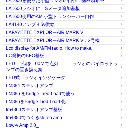
LA1600を使った小型ラジオの自作：基板領布中
LA1600ラジオに Sメータ追加基板
LA1600使用のAM 小型トランシーバー自作
LA4140アンプ 4.5v供給
LAFAYETTE EXPLORーAIR MARK V
LAFAYETTE EXPLORーAIR MARK V：2号機
Lcd display for AM/FM radio. How to make.
LC発振のBFO基板
LED 1個を 100Ｖで点灯 ラジオのパイロットラ
ンプの置き換え案
LED式 ラジオインジケータ
LM384 ステレオアンプ
LM386 をBridge-Tied-Loadで使う
LM386をBridge-Tied-Load 化
lm4863ステレオアンプ基板
lm4880でつくるstereo amp_
Low-v Amp 2.0_