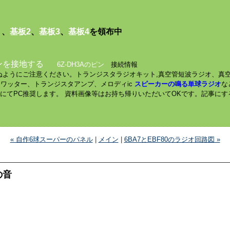
１
、
基板2
、
基板3
、
基板4
を領布中
ンを接地する
6Z-DH3Aのピン
接続情報
されぬようにご注意ください。トランジスタラジオキット,真空管短波ラジオ、真
ミニワッター、トランジスタアンプ、メロディic
スピーカーの鳴る単球ラジオ
な
数にてPC推奨します。 資料画像等はお持ち帰りいただいてOKです。記事に
« 自作6球スーパーのパネル
|
メイン
|
6BA7とEBF80のラジオ回路図 »
の音