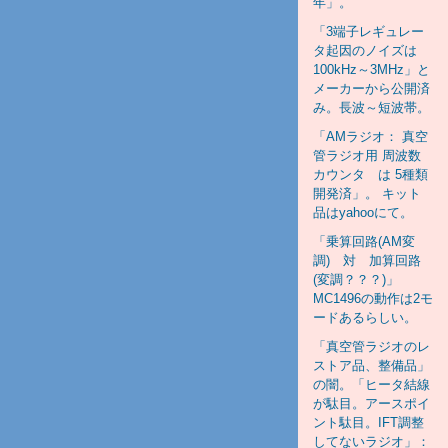
年」。
「3端子レギュレー
タ起因のノイズは
100kHz～3MHz」と
メーカーから公開済
み。長波～短波帯。
「AMラジオ： 真空
管ラジオ用 周波数
カウンタ は 5種類
開発済」。 キット
品はyahooにて。
「乗算回路(AM変
調) 対 加算回路
(変調？？？)」
MC1496の動作は2モ
ードあるらしい。
「真空管ラジオのレ
ストア品、整備品」
の闇。「ヒータ結線
が駄目。アースポイ
ント駄目。IFT調整
してないラジオ」：