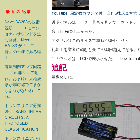
最近の記事
YouTube: 周波数カウンタ付 自作6球式真空管
Neve BA283の技術
透明パネルはヒーター具合が見えて、ウッドケ
説明 : エモーシ
音もHi-Fiに仕上がった。
ョナルサウンドを生
む回路。Neve
アクリルはこのサイズで概ね200円くらい。
BA283 が「エモ
孔加工を業者に頼むと楽に2000円越えになる
音」の王様である理
由
このラジオは、LCDで表示させた。 how to ma
追記
電流制御アンプ回路
: これ非リニア動
基板化した。
作。おまけに天地波
形が非対称でごまか
しようがないわ、こ
れ。
トランスリニア分類
法：TRANSLINEAR
CIRCUITS: A
PROPOSED
CLASSIFICATION
トランスリニアバイ