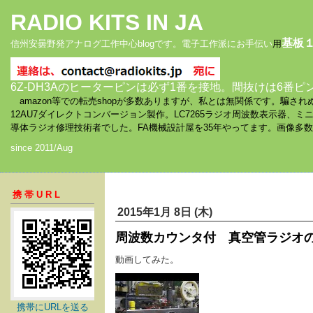
RADIO KITS IN JA
基板
信州安曇野発アナログ工作中心blogです。電子工作派にお手伝い
用
6Z-DH3Aのヒーターピンは必ず1番を接地。間抜けは6番ピ
amazon等での転売shopが多数ありますが、私とは無関係です。騙
12AU7ダイレクトコンバージョン製作。LC7265ラジオ周波数表示器、
導体ラジオ修理技術者でした。FA機械設計屋を35年やってます。画像多
since 2011/Aug
携帯URL
2015年1月 8日 (木)
周波数カウンタ付 真空管ラジオ
動画してみた。
携帯にURLを送る