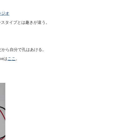
ラジオ
ースタイプとは趣きが違う。
。だから自分で孔はあける。
keは
ここ
。