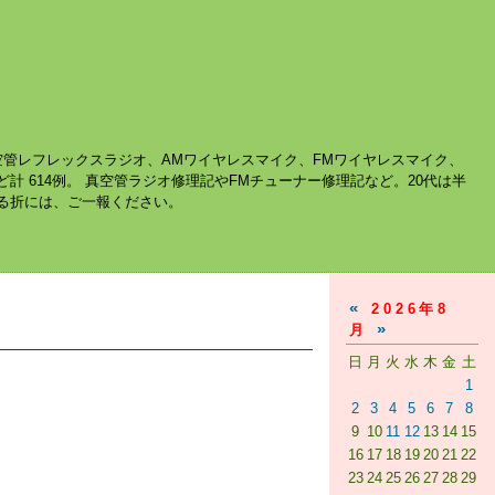
空管レフレックスラジオ、AMワイヤレスマイク、FMワイヤレスマイク、
ど計 614例。 真空管ラジオ修理記やFMチューナー修理記など。20代は半
する折には、ご一報ください。
«
2026年8
»
月
日
月
火
水
木
金
土
1
2
3
4
5
6
7
8
9
10
11
12
13
14
15
16
17
18
19
20
21
22
23
24
25
26
27
28
29