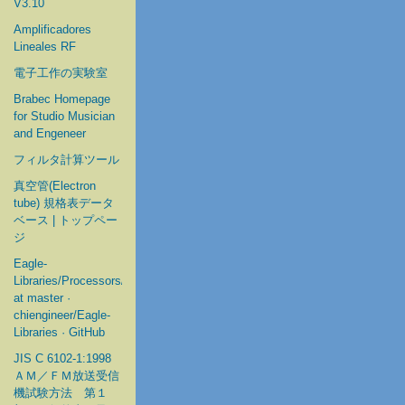
V3.10
Amplificadores
Lineales RF
電子工作の実験室
Brabec Homepage
for Studio Musician
and Engeneer
フィルタ計算ツール
真空管(Electron
tube) 規格表データ
ベース | トップペー
ジ
Eagle-
Libraries/Processors/Microchip
at master ·
chiengineer/Eagle-
Libraries · GitHub
JIS C 6102-1:1998
ＡＭ／ＦＭ放送受信
機試験方法 第１