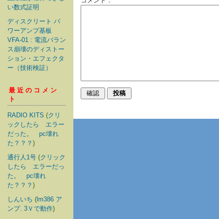
コメント：
い数式証明
ディスクリート パ
ワーアンプ基板
VFA-01 : 電流バラン
ス崩壊のディストー
ション・エフェクタ
ー（技術検証）
最近のコメン
ト
RADIO KITS
(
クリ
ックしたら エラー
だった。 pc壊れ
た？？？
)
通行人1号
(
クリック
したら エラーだっ
た。 pc壊れ
た？？？
)
しんいち
(
lm386 ア
ンプ. 3Ｖで動作
)