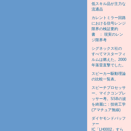
低スキル品が主力な
流通品
カレントミラー回路
における信号レンジ
限界の検証要約
書 ： 現実のレン
ジ限界考
シグネックス社の
すべてマスターフィ
ルムは燃えた。2000
年落雷直撃でした。
スピーカー駆動理論
の比較一覧表。
スピーチプロセッサ
ー、マイクコンプレ
ッサー考。SSBの波
を綺麗に：技術工学
(アマチュア無線)
ダイヤモンドバッフ
ァー
IC「LH0002」すら