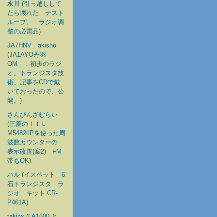
水川
(
引っ越しして
たら壊れた テスト
ループ。 ラジオ調
整の必需品
)
JA7HNV akisho
(
JA1AYO丹羽
OM ：初歩のラジ
オ。トランジスタ技
術。記事をCDで戴
いておったので、公
開。
)
さんぴんざむらい
(
三菱のＩＩＬ
M54821Pを使った周
波数カウンターの
表示改善(案2) FM
帯もOK
)
ハル
(
イスペット 6
石トランジスタ ラ
ジオ キット CR-
P461A
)
takinx
(
LA1600 と