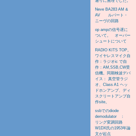
通りに無理でした。
Neve BA283 AM &
AV ルパート・
ニーヴの回路
op ampの信号遅に
ついて。 オーバー
シュートについて
RADIO KITS TOP。
ワイヤレスマイク自
作：ラジオic で自
作：AM,SSB,CW受
信機。同期検波デバ
イス： 真空管ラジ
オ、Class A1 ヘッ
ドホンアンプ、ディ
スクリートアンプ自
作site。
ssbでのdiode
demodulator ：
リング変調回路
W1DX氏の1953年論
文が起点