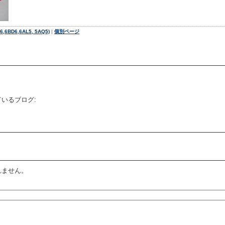
BD6,6AL5, 5AQ5)
|
個別ページ
いるブログ:
れません。