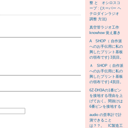
整 と オシロスコ
ープ : (スーパー ヘ
テロダインラジオ
調整 方法)
真空管ラジオ工作
knowhow 覚え書き
A SHOP（ 自作派
へのお手伝用に私の
興したプリント基板
の領布です) 3頁目。
Ａ SHOP（ 自作派
へのお手伝用に私の
興したプリント基板
の領布です) 4頁目。
6Z-DH3Aの1番ピン
を接地する理由を上
げておく。間抜けは
6番ピンを接地する
audio の歪率計で計
測できること
は？？。 IC製造工