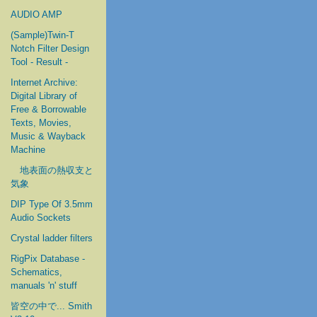
AUDIO AMP
(Sample)Twin-T
Notch Filter Design
Tool - Result -
Internet Archive:
Digital Library of
Free & Borrowable
Texts, Movies,
Music & Wayback
Machine
地表面の熱収支と
気象
DIP Type Of 3.5mm
Audio Sockets
Crystal ladder filters
RigPix Database -
Schematics,
manuals 'n' stuff
皆空の中で... Smith