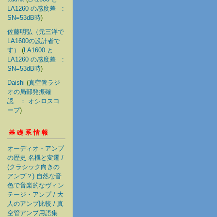
LA1260 の感度差 :
SN=53dB時
)
佐藤明弘（元三洋で
LA1600の設計者で
す）
(
LA1600 と
LA1260 の感度差 :
SN=53dB時
)
Daishi
(
真空管ラジ
オの局部発振確
認 ： オシロスコ
ープ
)
基礎系情報
オーディオ・アンプ
の歴史 名機と変遷 /
(クラシック向きの
アンプ？) 自然な音
色で音楽的なヴィン
テージ・アンプ / 大
人のアンプ比較 / 真
空管アンプ用語集