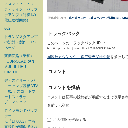
アス？？？ ：ユニ
ティゲイン・バッフ
ァアンプ（利得1の
投稿時刻 20:51
真空管ラジオ 6球スーパー 3号機(6BE6,6BA6,6
電圧追従回路）
6e2
トラックバック
トランジスタアンプ
の設計・製作 172
このページのトラックバックURL：
ページ
http://app.dcnblog.jp/t/trackback/549708/33119459
変調回路（乗算）
周波数カウンタ付 真空管ラジオの音
を参照して
FOUR-QUADRANT
MULTIPLIER
コメント
CIRCUIT
ディスクリート パ
ワーアンプ基板 VFA
コメントを投稿
ー01 カスコードブ
ートストラッ
コメントは記事の投稿者が承認するまで表示さ
プ ？？？？
名前：
(必須)
ダイヤモンドバッフ
ァー
この情報を登録する
IC「LH0002」すら
直線性が確保できな