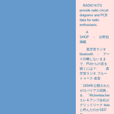
RADIO KITS
provide radio circuit
diagrams and PCB
data for radio
enthusiasts.
A
SHOP ： 分野別
掲載
真空管ラジオ
bluetooth ： アー
ス分離しないまま
で、PUからの音を
聴くには？: 真
空管ラジオ ブルー
トゥース 改造
「1934年公開された
ゼロバイアス回路」
を、「Rickenbacher
エレキアンプ会社が
グリッドリーク bias
と呼んだのが1937