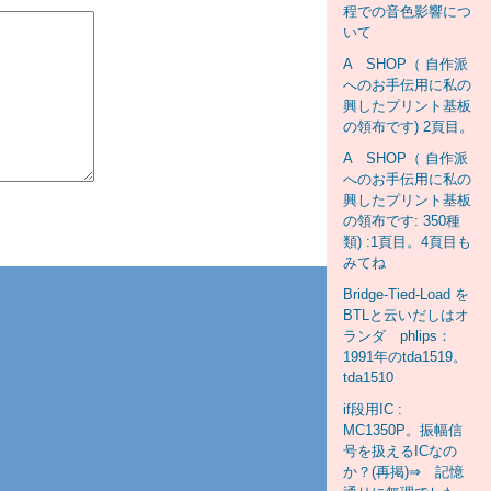
程での音色影響につ
いて
A SHOP（ 自作派
へのお手伝用に私の
興したプリント基板
の領布です) 2頁目。
A SHOP（ 自作派
へのお手伝用に私の
興したプリント基板
の領布です: 350種
類) :1頁目。4頁目も
みてね
Bridge-Tied-Load を
BTLと云いだしはオ
ランダ phlips：
1991年のtda1519。
tda1510
if段用IC :
MC1350P。振幅信
号を扱えるICなの
か？(再掲)⇒ 記憶