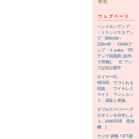
30
31
ウェブページ
ヘッドホンアンプ
：トランジスタアン
プ : 900mW～
150mW ： YAHAア
ンプ・Ｘ-yaha・TR
アンプ回路図 (自作
で30種)。 IC アン
プは別公開中
タイマーIC
NE555 でつくれる
回路。 ワイヤレス
マイク、ワンショッ
ト。遅延と発振。
ダブルスーパーヘテ
ロダインを自作しよ
う。(AM/SSB 受信
機 )
ラジオ 調整 / IFT調