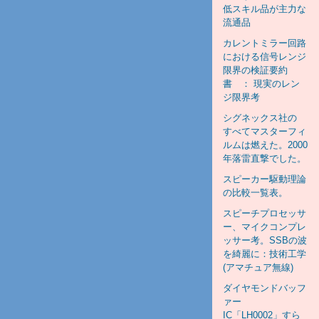
低スキル品が主力な
流通品
カレントミラー回路
における信号レンジ
限界の検証要約
書 ： 現実のレン
ジ限界考
シグネックス社の
すべてマスターフィ
ルムは燃えた。2000
年落雷直撃でした。
スピーカー駆動理論
の比較一覧表。
スピーチプロセッサ
ー、マイクコンプレ
ッサー考。SSBの波
を綺麗に：技術工学
(アマチュア無線)
ダイヤモンドバッフ
ァー
IC「LH0002」すら