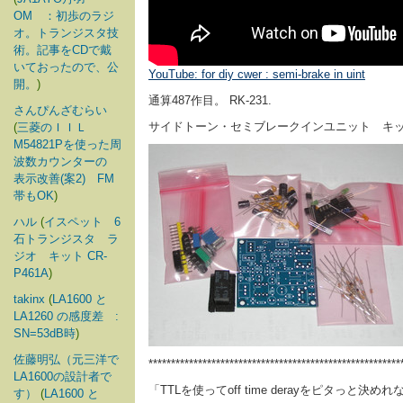
OM ：初歩のラジ
オ。トランジスタ技
術。記事をCDで戴
いておったので、公
YouTube: for diy cwer : semi-brake in uint
開。
)
通算487作目。 RK-231.
さんぴんざむらい
サイドトーン・セミブレークインユニット キ
(
三菱のＩＩＬ
M54821Pを使った周
波数カウンターの
表示改善(案2) FM
帯もOK
)
ハル
(
イスペット 6
石トランジスタ ラ
ジオ キット CR-
P461A
)
takinx
(
LA1600 と
LA1260 の感度差 :
SN=53dB時
)
佐藤明弘（元三洋で
********************************************************
LA1600の設計者で
「TTLを使ってoff time derayをピタっと
す）
(
LA1600 と