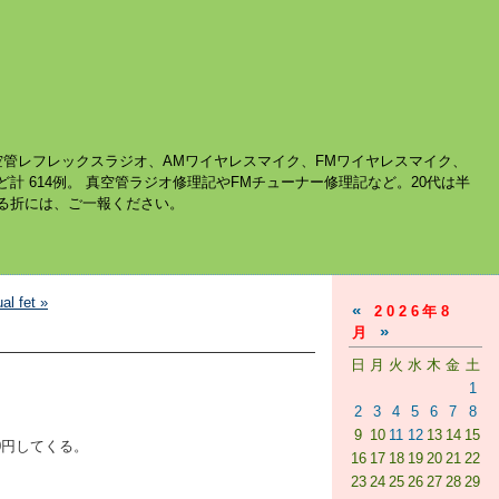
空管レフレックスラジオ、AMワイヤレスマイク、FMワイヤレスマイク、
ど計 614例。 真空管ラジオ修理記やFMチューナー修理記など。20代は半
する折には、ご一報ください。
fet »
«
2026年8
»
月
日
月
火
水
木
金
土
。
1
2
3
4
5
6
7
8
9
10
11
12
13
14
15
00円してくる。
16
17
18
19
20
21
22
23
24
25
26
27
28
29