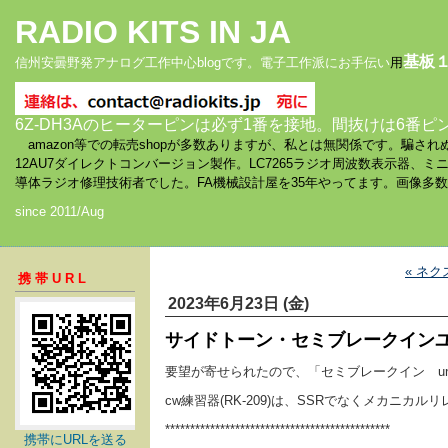
RADIO KITS IN JA
基板
信州安曇野発アナログ工作中心blogです。電子工作派にお手伝い
用
6Z-DH3Aのヒーターピンは必ず1番を接地。間抜けは6番ピ
amazon等での転売shopが多数ありますが、私とは無関係です。騙
12AU7ダイレクトコンバージョン製作。LC7265ラジオ周波数表示器、
導体ラジオ修理技術者でした。FA機械設計屋を35年やってます。画像多
since 2011/Aug
« ネ
携帯URL
2023年6月23日 (金)
サイドトーン・セミブレークインユ
要望が寄せられたので、「セミブレークイン un
cw練習器(RK-209)は、SSRでなくメカニカ
*********************************************
携帯にURLを送る