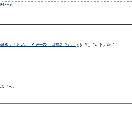
個別ページ
基板：「ミズホ ＣＷー2S」は有名です。
を参照しているブログ:
れません。