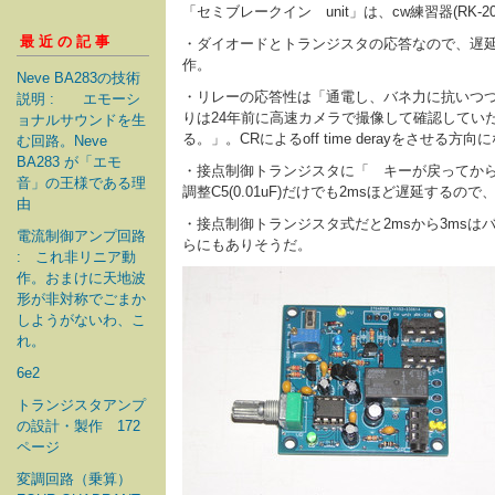
「セミブレークイン unit」は、cw練習器(RK-2
最近の記事
・ダイオードとトランジスタの応答なので、遅延
作。
Neve BA283の技術
・リレーの応答性は「通電し、バネ力に抗いつつ接
説明 : エモーシ
りは24年前に高速カメラで撮像して確認していたお
ョナルサウンドを生
る。」。CRによるoff time derayをさせ
む回路。Neve
BA283 が「エモ
・接点制御トランジスタに「 キーが戻ってから
音」の王様である理
調整C5(0.01uF)だけでも2msほど遅延する
由
・接点制御トランジスタ式だと2msから3msは
電流制御アンプ回路
らにもありそうだ。
: これ非リニア動
作。おまけに天地波
形が非対称でごまか
しようがないわ、こ
れ。
6e2
トランジスタアンプ
の設計・製作 172
ページ
変調回路（乗算）