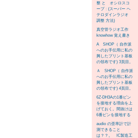
整 と オシロスコ
ープ : (スーパー ヘ
テロダインラジオ
調整 方法)
真空管ラジオ工作
knowhow 覚え書き
A SHOP（ 自作派
へのお手伝用に私の
興したプリント基板
の領布です) 3頁目。
Ａ SHOP（ 自作派
へのお手伝用に私の
興したプリント基板
の領布です) 4頁目。
6Z-DH3Aの1番ピン
を接地する理由を上
げておく。間抜けは
6番ピンを接地する
audio の歪率計で計
測できること
は？？。 IC製造工