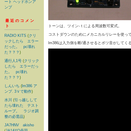
ート ヘッドホンア
ンプ
最近のコメン
ト
トーンは、ツイン-ｔによる周波数可変式。
コストダウンのためにメカニカルリレーを使っ
RADIO KITS
(
クリ
ックしたら エラー
lm386は入力側を断/通させるとボツ音がして
だった。 pc壊れ
た？？？
)
通行人1号
(
クリック
したら エラーだっ
た。 pc壊れ
た？？？
)
しんいち
(
lm386 ア
ンプ. 3Ｖで動作
)
水川
(
引っ越しして
たら壊れた テスト
ループ。 ラジオ調
整の必需品
)
JA7HNV akisho
(
JA1AYO丹羽