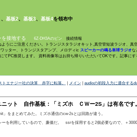
１
、
基板2
、
基板3
、
基板4
を領布中
ンを接地する
6Z-DH3Aのピン
接続情報
されぬようにご注意ください。トランジスタラジオキット,真空管短波ラジオ、真
ミニワッター、トランジスタアンプ、メロディic
スピーカーの鳴る単球ラジオ
な
数にてPC推奨します。 資料画像等はお持ち帰りいただいてOKです。記事に
クストエナジー社の決算 赤字に転落。
|
メイン
|
audioの初段入力に適合するdual 
ニット 自作基板：「ミズホ ＣＷー2S」は有名です
it」をまとめてみた。ミズホ通信のcw-2sとは回路が違う。
ルリレーを利用しているので、廉価だ。 ssrを採用すると2個必要なので、＋30