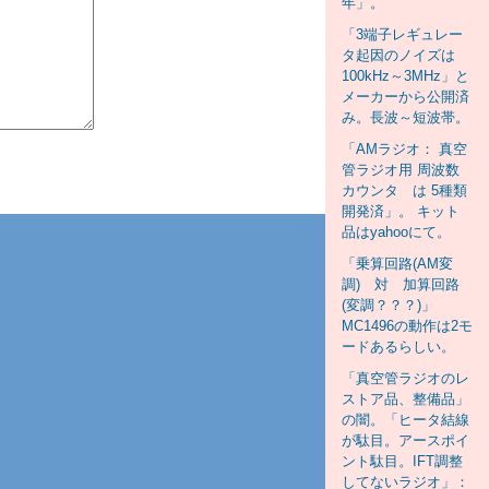
年」。
「3端子レギュレー
タ起因のノイズは
100kHz～3MHz」と
メーカーから公開済
み。長波～短波帯。
「AMラジオ： 真空
管ラジオ用 周波数
カウンタ は 5種類
開発済」。 キット
品はyahooにて。
「乗算回路(AM変
調) 対 加算回路
(変調？？？)」
MC1496の動作は2モ
ードあるらしい。
「真空管ラジオのレ
ストア品、整備品」
の闇。「ヒータ結線
が駄目。アースポイ
ント駄目。IFT調整
してないラジオ」：