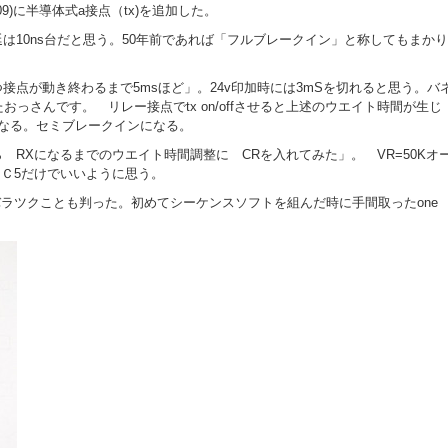
09)に半導体式a接点（tx)を追加した。
は10ns台だと思う。50年前であれば「フルブレークイン」と称してもまか
点が動き終わるまで5msほど」。24v印加時には3mSを切れると思う。バ
っさんです。 リレー接点でtx on/offさせると上述のウエイト時間が生じ 
る方向になる。セミブレークインになる。
 RXになるまでのウエイト時間調整に CRを入れてみた」。 VR=50K
ので、Ｃ5だけでいいように思う。
バラツクことも判った。初めてシーケンスソフトを組んだ時に手間取ったone 