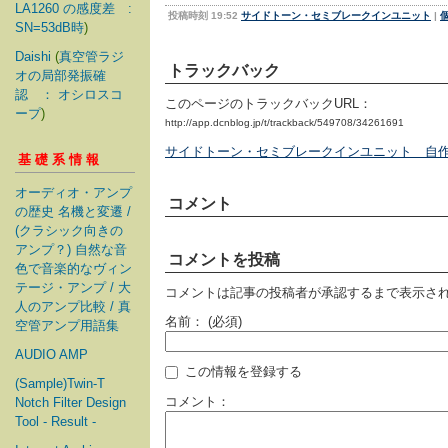
LA1260 の感度差 :
投稿時刻 19:52
サイドトーン・セミブレークインユニット
|
SN=53dB時
)
Daishi
(
真空管ラジ
トラックバック
オの局部発振確
認 ： オシロスコ
このページのトラックバックURL：
ープ
)
http://app.dcnblog.jp/t/trackback/549708/34261691
サイドトーン・セミブレークインユニット 自作
基礎系情報
オーディオ・アンプ
コメント
の歴史 名機と変遷 /
(クラシック向きの
アンプ？) 自然な音
コメントを投稿
色で音楽的なヴィン
テージ・アンプ / 大
コメントは記事の投稿者が承認するまで表示さ
人のアンプ比較 / 真
名前：
(必須)
空管アンプ用語集
AUDIO AMP
この情報を登録する
(Sample)Twin-T
コメント：
Notch Filter Design
Tool - Result -