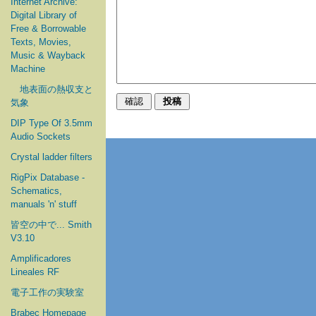
Internet Archive:
Digital Library of
Free & Borrowable
Texts, Movies,
Music & Wayback
Machine
地表面の熱収支と
気象
DIP Type Of 3.5mm
Audio Sockets
Crystal ladder filters
RigPix Database -
Schematics,
manuals 'n' stuff
皆空の中で... Smith
V3.10
Amplificadores
Lineales RF
電子工作の実験室
Brabec Homepage