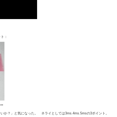
ット：
***
決めれないか？」と気になった。 ネライとしては3ms.4ms.5msの3ポイント。