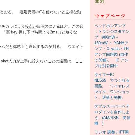
30
31
りとおる。 遅延要因のCを使わないと左様な動
ウェブページ
ヘッドホンアンプ
ネチカラにより接点が戻るのに3msほど。この辺
：トランジスタアン
「実 key 押し下げ時間より2msほど短くな
プ : 900mW～
150mW ： YAHAア
オームだと体感上も遅延するのが判る。 ウエイト
ンプ・Ｘ-yaha・TR
アンプ回路図 (自作
で30種)。 IC アン
shot入力が上手に拾えないことの遠因は、ここ
プは別公開中
タイマーIC
NE555 でつくれる
回路。 ワイヤレス
マイク、ワンショッ
ト。遅延と発振。
ダブルスーパーヘテ
ロダインを自作しよ
う。(AM/SSB 受信
機 )
ラジオ 調整 / IFT調