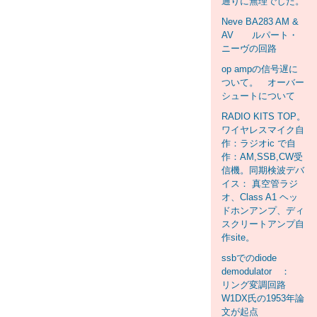
通りに無理でした。
Neve BA283 AM &
AV ルパート・
ニーヴの回路
op ampの信号遅に
ついて。 オーバー
シュートについて
RADIO KITS TOP。
ワイヤレスマイク自
作：ラジオic で自
作：AM,SSB,CW受
信機。同期検波デバ
イス： 真空管ラジ
オ、Class A1 ヘッ
ドホンアンプ、ディ
スクリートアンプ自
作site。
ssbでのdiode
demodulator ：
リング変調回路
W1DX氏の1953年論
文が起点