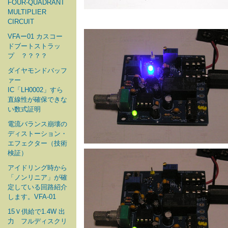
FOUR-QUADRANT
MULTIPLIER
CIRCUIT
VFAー01 カスコー
ドブートストラッ
プ ？？？？
ダイヤモンドバッフ
ァー
IC「LH0002」すら
直線性が確保できな
い数式証明
電流バランス崩壊の
ディストーション・
エフェクター（技術
検証）
アイドリング時から
「ノンリニア」が確
定している回路紹介
します。VFA-01
15Ｖ供給で1.4W 出
力 フルディスクリ