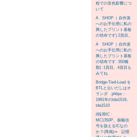
程での音色影響につ
いて
A SHOP（ 自作派
へのお手伝用に私の
興したプリント基板
の領布です) 2頁目。
A SHOP（ 自作派
へのお手伝用に私の
興したプリント基板
の領布です: 350種
類) :1頁目。4頁目も
みてね
Bridge-Tied-Load を
BTLと云いだしはオ
ランダ phlips：
1991年のtda1519。
tda1510
if段用IC :
MC1350P。振幅信
号を扱えるICなの
か？(再掲)⇒ 記憶