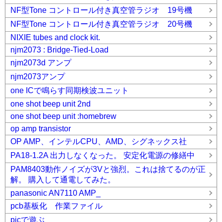
NF型Tone コントロール付き真空管ラジオ 19号機
NF型Tone コントロール付き真空管ラジオ 20号機
NIXIE tubes and clock kit.
njm2073 : Bridge-Tied-Load
njm2073d アンプ
njm2073アンプ
one ICで鳴らす同期検波ユニット
one shot beep unit 2nd
one shot beep unit :homebrew
op amp transistor
OP AMP、インテルCPU、AMD、シグネックス社
PA18-1.2A 出力しなくなった。 安定化電源の修繕中
PAM8403動作ノイズが3Vと強烈。これは捨てるのが正
解。 購入して通電してみた。
panasonic AN7110 AMP_
pcb基板化 作業ファイル
picで遊ぶ