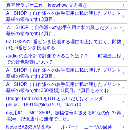
真空管ラジオ工作 knowhow 覚え書き
A SHOP（ 自作派へのお手伝用に私の興したプリント
基板の領布です) 3頁目。
Ａ SHOP（ 自作派へのお手伝用に私の興したプリント
基板の領布です) 4頁目。
6Z-DH3Aの1番ピンを接地する理由を上げておく。間抜
けは6番ピンを接地する
audio の歪率計で計測できることは？？。 IC製造工程
での音色影響について
A SHOP（ 自作派へのお手伝用に私の興したプリント
基板の領布です) 2頁目。
A SHOP（ 自作派へのお手伝用に私の興したプリント
基板の領布です: 350種類) :1頁目。4頁目もみてね
Bridge-Tied-Load をBTLと云いだしはオランダ
phlips：1991年のtda1519。tda1510
if段用IC : MC1350P。振幅信号を扱えるICなのか？(再
掲)⇒ 記憶通りに無理でした。
Neve BA283 AM & AV ルパート・ニーヴの回路