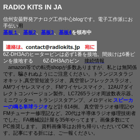
RADIO KITS IN JA
信州安曇野発アナログ工作中心blogです。電子工作派にお
手伝い
用
基板１
、
基板2
、
基板3
、
基板4
を領布中
6Z-DH3Aのヒーターピンは必ず1番を接地。間抜けは6番ピ
ンを接地する
6Z-DH3Aのピン
接続情報
amazon等での転売shopが多数ありますが、私とは無関係
です。騙されぬようにご注意ください。トランジスタラジ
オキット,真空管短波ラジオ、真空管レフレックスラジオ、
AMワイヤレスマイク、FMワイヤレスマイク、12AU7ダイ
レクトコンバージョン製作。LC7265ラジオ周波数表示器、
ミニワッター、トランジスタアンプ、メロディic
スピーカ
ーの鳴る単球ラジオ
など計 614例。 真空管ラジオ修理記や
FMチューナー修理記など。20代は半導体ラジオ修理技術者
でした。FA機械設計屋を35年やってます。画像多数にて
PC推奨します。 資料画像等はお持ち帰りいただいてOKで
す。記事にする折には、ご一報ください。