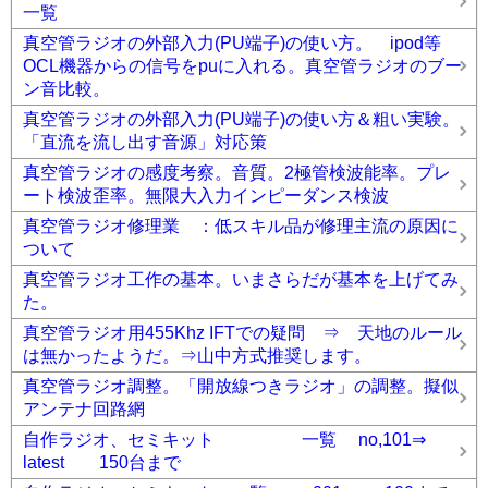
一覧
真空管ラジオの外部入力(PU端子)の使い方。 ipod等
OCL機器からの信号をpuに入れる。真空管ラジオのブー
ン音比較。
真空管ラジオの外部入力(PU端子)の使い方＆粗い実験。
「直流を流し出す音源」対応策
真空管ラジオの感度考察。音質。2極管検波能率。プレ
ート検波歪率。無限大入力インピーダンス検波
真空管ラジオ修理業 ：低スキル品が修理主流の原因に
ついて
真空管ラジオ工作の基本。いまさらだが基本を上げてみ
た。
真空管ラジオ用455Khz IFTでの疑問 ⇒ 天地のルール
は無かったようだ。⇒山中方式推奨します。
真空管ラジオ調整。「開放線つきラジオ」の調整。擬似
アンテナ回路網
自作ラジオ、セミキット 一覧 no,101⇒
latest 150台まで