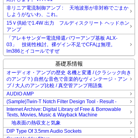
非リニア電流制御アンプ : 天地波形が非対称でごまか
しようがないわ、これ。
15Ｖ供給で1.4W 出力 フルディスクリート ヘッドホン
アンプ
「アレキサンダー電流帰還パワーアンプ基板 ALX-
03」 技術性検討。裸ゲイン不足でCFAは無理。
lm386とイコールですぜ
基礎系情報
オーディオ・アンプの歴史 名機と変遷 / (クラシック向き
のアンプ？) 自然な音色で音楽的なヴィンテージ・アン
プ / 大人のアンプ比較 / 真空管アンプ用語集
AUDIO AMP
(Sample)Twin-T Notch Filter Design Tool - Result -
Internet Archive: Digital Library of Free & Borrowable
Texts, Movies, Music & Wayback Machine
地表面の熱収支と気象
DIP Type Of 3.5mm Audio Sockets