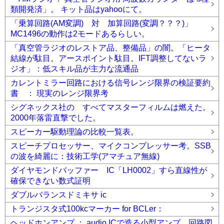
類開発済」。 キット品はyahooにて。
「乗算回路(AM変調) 対 加算回路(変調？？？)」
MC1496の動作は2モードあるらしい。
「真空管ラジオのレストア品、整備品」の闇。「ヒータ
結線が駄目。アースポイント駄目。IFT調整してないラ
ジオ」：低スキル品が主力な流通品
カレントミラー回路における信号レンジ限界の検証要約
書 ： 現実のレンジ限界考
シグネックス社の すべてマスターフィルムは燃えた。
2000年落雷直撃でした。
スピーカー駆動理論の比較一覧表。
スピーチプロセッサー、マイクコンプレッサー考。SSB
の波を綺麗に：技術工学(アマチュア無線)
ダイヤモンドバッファー IC「LH0002」すら直線性が
確保できない数式証明
ダブルバランスドミキサ ic
トランジスタ式100kcマーカー for BCLer：
ヘッドホンアンプ ： audio ICで造る小型アンプ 回路図