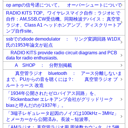
op ampの信号遅について。 オーバーシュートについて
RADIO KITS TOP。ワイヤレスマイク自作：ラジオic で
自作：AM,SSB,CW受信機。同期検波デバイス： 真空管
ラジオ、Class A1 ヘッドホンアンプ、ディスクリートア
ンプ自作site。
ssbでのdiode demodulator ： リング変調回路 W1DX
氏の1953年論文が起点
RADIO KITS provide radio circuit diagrams and PCB
data for radio enthusiasts.
A SHOP ： 分野別掲載
真空管ラジオ bluetooth ： アース分離しないま
まで、PUからの音を聴くには？: 真空管ラジオ ブ
ルートゥース 改造
「1934年公開されたゼロバイアス回路」を、
「Rickenbacher エレキアンプ会社がグリッドリーク
biasと呼んだのが1937年」。
「3端子レギュレータ起因のノイズは100kHz～3MHz」
とメーカーから公開済み。長波～短波帯。
「AMラジオ： 真空管ラジオ用 周波数カウンタ は 5種