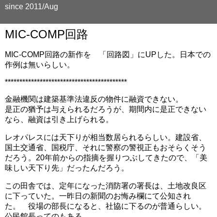
since 2011/Aug
MIC-COMP回路
MIC-COMP回路の新作を 「回路図」にUPした。日本での
作例は無いらしい。
******************************************
金融機関は建築基準法違反の物件に融資できない。
是正の猶予は与えられるだろうが、期間内に是正できない
なら、融資は引き上げられる。
レオパレスには天下りが相当数居られるらしい。建設省、
国土交通省、国税庁、それに警察の警視正もおそらくそう
だろう。20年前からの指摘を握りつぶしてきたので、「美
味しい天下り先」だったんだろう。
この田舎では、定年になった消防署の署長は、土地改良区
に下っていた。一昨日の新聞のお悔み欄にて公知され
た。 役場の部長になると、社協に下るのが普通らしい。
公民館長ってのもある。