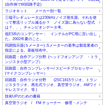
(自作例で60回路予定)
ラジオキット メーカー別一覧
三端子レギュレータは230kHzノイズ発生源。それを使
って整流リップル減るか？ ノイズ源に為らない型式
は？、、。チャンピオンデータ考。
低ESRのコンデンサー： インテルがPC用に言い出し
た。2002年夏のこと。
同調指示器(Ｓメーター) :Sメーターの基準は製造業者の
指定による。基板領布中。
回路図：自作アンプ分野. (ヘッドフオンアンプ ・トラ
ンジスタ小型アンプ）
回路図：自作コンプレッサー/ スピーチプロセッサー .
(マイクコンプレッサー）
回路図：自作ラジオ分野 (2SC1815ラジオ、トラン
ジスタラジオ、再生式ラジオ、真空管ラジオ、AMワイ
ヤレスマイク、等 )
技術UPのための書籍
真空管ラジオ / FM チューナー 修理・メンテ