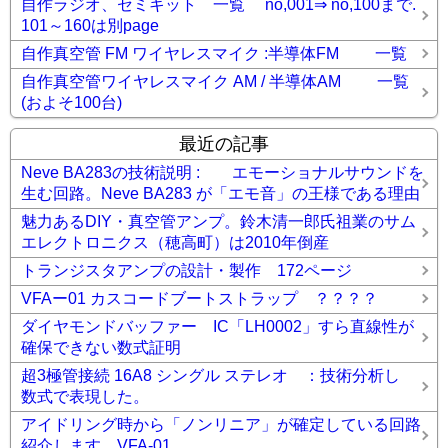
自作ラジオ、セミキット 一覧 no,001⇒ no,100まで.
101～160は別page
自作真空管 FM ワイヤレスマイク :半導体FM 一覧
自作真空管ワイヤレスマイク AM / 半導体AM 一覧
(およそ100台)
最近の記事
Neve BA283の技術説明 : エモーショナルサウンドを
生む回路。Neve BA283 が「エモ音」の王様である理由
魅力あるDIY・真空管アンプ。鈴木清一郎氏祖業のサム
エレクトロニクス（穂高町）は2010年倒産
トランジスタアンプの設計・製作 172ページ
VFAー01 カスコードブートストラップ ？？？？
ダイヤモンドバッファー IC「LH0002」すら直線性が
確保できない数式証明
超3極管接続 16A8 シングル ステレオ ：技術分析し
数式で表現した。
アイドリング時から「ノンリニア」が確定している回路
紹介します。VFA-01