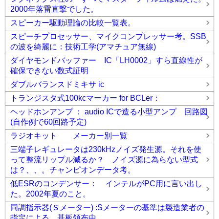
2000年落雷直撃でした。
スピーカー駆動理論の比較一覧表。
スピーチプロセッサー、マイクコンプレッサー考。SSB
の波を綺麗に：技術工学(アマチュア無線)
ダイヤモンドバッファー IC「LH0002」すら直線性が
確保できない数式証明
ダブルバランスドミキサ ic
トランジスタ式100kcマーカー for BCLer：
ヘッドホンアンプ ： audio ICで造る小型アンプ 回路図
(自作例で60回路予定)
ラジオキット メーカー別一覧
三端子レギュレータは230kHzノイズ発生源。それを使
って整流リップル減るか？ ノイズ源に為らない型式
は？、、。チャンピオンデータ考。
低ESRのコンデンサー： インテルがPC用に言い出し
た。2002年夏のこと。
同調指示器(Ｓメーター) :Sメーターの基準は製造業者の
指定による。基板領布中。