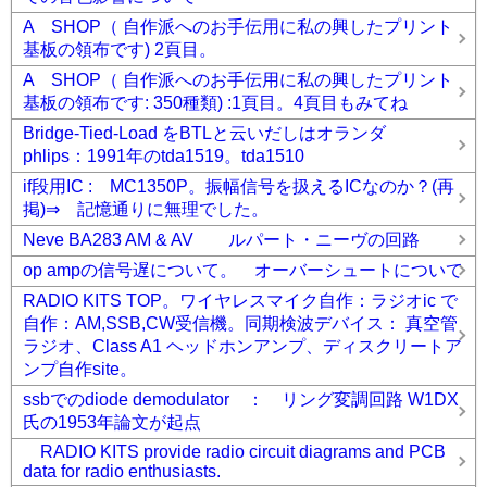
A SHOP（ 自作派へのお手伝用に私の興したプリント
基板の領布です) 2頁目。
A SHOP（ 自作派へのお手伝用に私の興したプリント
基板の領布です: 350種類) :1頁目。4頁目もみてね
Bridge-Tied-Load をBTLと云いだしはオランダ
phlips：1991年のtda1519。tda1510
if段用IC : MC1350P。振幅信号を扱えるICなのか？(再
掲)⇒ 記憶通りに無理でした。
Neve BA283 AM & AV ルパート・ニーヴの回路
op ampの信号遅について。 オーバーシュートについて
RADIO KITS TOP。ワイヤレスマイク自作：ラジオic で
自作：AM,SSB,CW受信機。同期検波デバイス： 真空管
ラジオ、Class A1 ヘッドホンアンプ、ディスクリートア
ンプ自作site。
ssbでのdiode demodulator ： リング変調回路 W1DX
氏の1953年論文が起点
RADIO KITS provide radio circuit diagrams and PCB
data for radio enthusiasts.