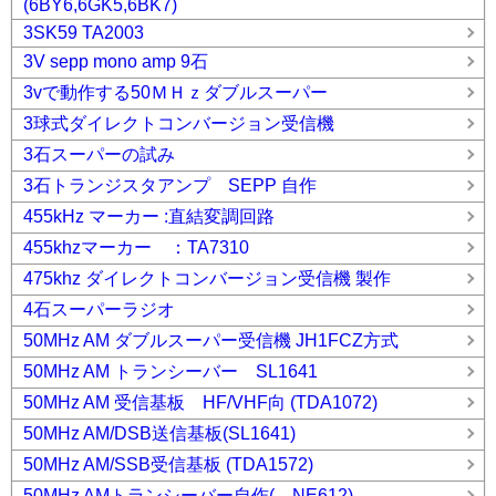
(6BY6,6GK5,6BK7)
3SK59 TA2003
3V sepp mono amp 9石
3vで動作する50ＭＨｚダブルスーパー
3球式ダイレクトコンバージョン受信機
3石スーパーの試み
3石トランジスタアンプ SEPP 自作
455kHz マーカー :直結変調回路
455khzマーカー ：TA7310
475khz ダイレクトコンバージョン受信機 製作
4石スーパーラジオ
50MHz AM ダブルスーパー受信機 JH1FCZ方式
50MHz AM トランシーバー SL1641
50MHz AM 受信基板 HF/VHF向 (TDA1072)
50MHz AM/DSB送信基板(SL1641)
50MHz AM/SSB受信基板 (TDA1572)
50MHz AMトランシーバー自作( NE612)