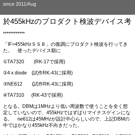
since 2011/Aug
於455kHzのプロダクト検波デバイス考
************
「IF=455kHzＳＳＢ」の復調にプロダクト検波を行ってき
た。 使ったデバイス順に
①TA7320 (RK-17で採用)
②4 x diode (試作RK-43に採用)
③NE612 (試作RK-43に採用)
④TA7310 (RK-43で採用)
となる。DBMは1MHzより低い周波数で使うことを全く想
定していないので、455kHzではずばりマイナスゲインにな
る。 ne612は45MHzが設計中心らしいので、上記DBMの
中ではかなり455kHz不向きだった。