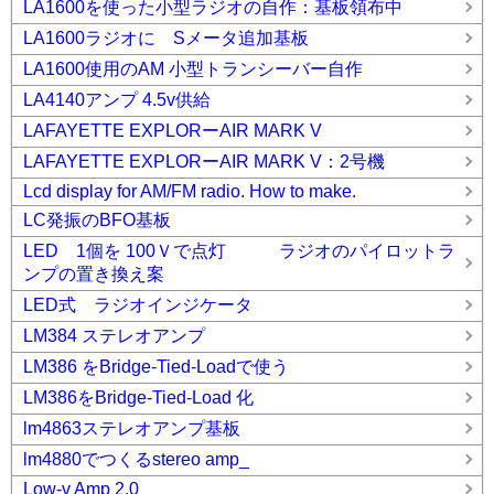
LA1600を使った小型ラジオの自作：基板領布中
LA1600ラジオに Sメータ追加基板
LA1600使用のAM 小型トランシーバー自作
LA4140アンプ 4.5v供給
LAFAYETTE EXPLORーAIR MARK V
LAFAYETTE EXPLORーAIR MARK V：2号機
Lcd display for AM/FM radio. How to make.
LC発振のBFO基板
LED 1個を 100Ｖで点灯 ラジオのパイロットラ
ンプの置き換え案
LED式 ラジオインジケータ
LM384 ステレオアンプ
LM386 をBridge-Tied-Loadで使う
LM386をBridge-Tied-Load 化
lm4863ステレオアンプ基板
lm4880でつくるstereo amp_
Low-v Amp 2.0_