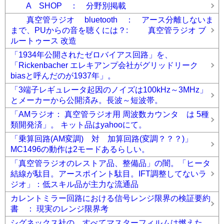
A SHOP ： 分野別掲載
真空管ラジオ bluetooth ： アース分離しないま
まで、PUからの音を聴くには？: 真空管ラジオ ブ
ルートゥース 改造
「1934年公開されたゼロバイアス回路」を、
「Rickenbacher エレキアンプ会社がグリッドリーク
biasと呼んだのが1937年」。
「3端子レギュレータ起因のノイズは100kHz～3MHz」
とメーカーから公開済み。長波～短波帯。
「AMラジオ： 真空管ラジオ用 周波数カウンタ は 5種
類開発済」。 キット品はyahooにて。
「乗算回路(AM変調) 対 加算回路(変調？？？)」
MC1496の動作は2モードあるらしい。
「真空管ラジオのレストア品、整備品」の闇。「ヒータ
結線が駄目。アースポイント駄目。IFT調整してないラ
ジオ」：低スキル品が主力な流通品
カレントミラー回路における信号レンジ限界の検証要約
書 ： 現実のレンジ限界考
シグネックス社の すべてマスターフィルムは燃えた。