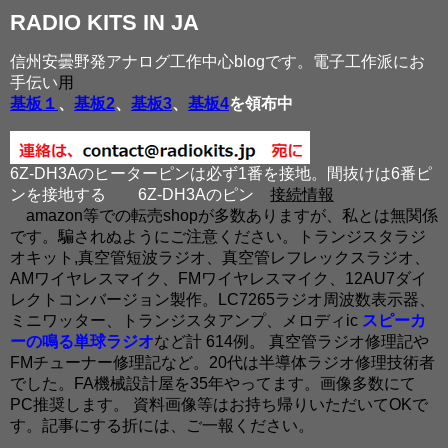
RADIO KITS IN JA
信州安曇野発アナログ工作中心blogです。電子工作派にお
手伝い
用
基板１
、
基板2
、
基板3
、
基板4
を領布中
6Z-DH3Aのヒーターピンは必ず1番を接地。間抜けは6番ピ
ンを接地する
6Z-DH3Aのピン
接続情報
amazon等での転売shopが多数ありますが、私とは無関係
です。騙されぬようにご注意ください。トランジスタラジ
オキット,真空管短波ラジオ、真空管レフレックスラジオ、
AMワイヤレスマイク、FMワイヤレスマイク、12AU7ダイ
レクトコンバージョン製作。LC7265ラジオ周波数表示器、
ミニワッター、トランジスタアンプ、メロディic
スピーカ
ーの鳴る単球ラジオ
など計 614例。 真空管ラジオ修理記や
FMチューナー修理記など。20代は半導体ラジオ修理技術者
でした。FA機械設計屋を35年やってます。画像多数にて
PC推奨します。 資料画像等はお持ち帰りいただいてOKで
す。記事にする折には、ご一報ください。