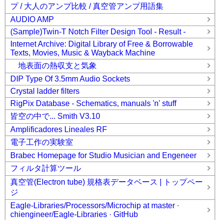
プ / 大人のアンプ比較 / 真空管アンプ用語集
AUDIO AMP
(Sample)Twin-T Notch Filter Design Tool - Result -
Internet Archive: Digital Library of Free & Borrowable
Texts, Movies, Music & Wayback Machine
地表面の熱収支と気象
DIP Type Of 3.5mm Audio Sockets
Crystal ladder filters
RigPix Database - Schematics, manuals 'n' stuff
皆空の中で... Smith V3.10
Amplificadores Lineales RF
電子工作の実験室
Brabec Homepage for Studio Musician and Engeneer
フィルタ計算ツール
真空管(Electron tube) 規格表データベース | トップペー
ジ
Eagle-Libraries/Processors/Microchip at master ·
chiengineer/Eagle-Libraries · GitHub