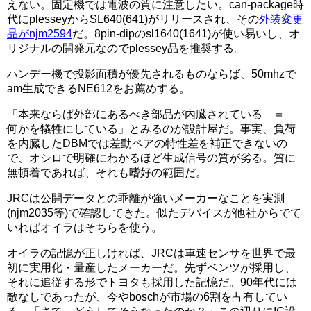
えない。固定機では電波の質に注意したい。can-package時
代にplesseyからSL640(641)がリリースされ、その
外装変更
品がnjm2594
だ。8pin-dipのsl1640(1641)が使い易いし、オ
リジナルの開発元なのでplessey品を推奨する。
ハンデー機で投影面積が優先されるものならば、50mhzで
am生成できるNE612をお薦めする。
「本来ならば外部にあるべき部品が内臓されている ＝
何かを犠牲にしている」とみるのが設計屋だ。事実、負荷
を内臓したDBMでは差動ペアの特性差を補正できないの
で、オシロで明確にわかるほど生成信号の質が劣る。質に
無頓着であれば、それも嗜好の範囲だ。
JRCは公開データとの乖離が強いメーカーなことを実測
(njm2035等)で確認してきた。似たデバイスが他社からでて
いればオイラはそちらを使う。
オイラの記憶が正しければ、JRCは車速センサを世界で最
初に実用化・量産したメーカーだ。先ずベンツが採用し、
それに追従する形でトヨタも採用した記憶だ。90年代には
敵なしであったが、今やboschが市場の6割を占有してい