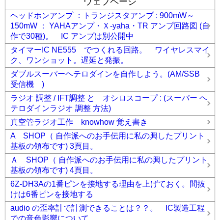
ウェブページ
ヘッドホンアンプ ：トランジスタアンプ : 900mW～
150mW ： YAHAアンプ・Ｘ-yaha・TR アンプ回路図 (自
作で30種)。 IC アンプは別公開中
タイマーIC NE555 でつくれる回路。 ワイヤレスマイ
ク、ワンショット。遅延と発振。
ダブルスーパーヘテロダインを自作しよう。(AM/SSB
受信機 )
ラジオ 調整 / IFT調整 と オシロスコープ : (スーパー ヘ
テロダインラジオ 調整 方法)
真空管ラジオ工作 knowhow 覚え書き
A SHOP（ 自作派へのお手伝用に私の興したプリント
基板の領布です) 3頁目。
Ａ SHOP（ 自作派へのお手伝用に私の興したプリント
基板の領布です) 4頁目。
6Z-DH3Aの1番ピンを接地する理由を上げておく。間抜
けは6番ピンを接地する
audio の歪率計で計測できることは？？。 IC製造工程
での音色影響について