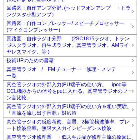
回路図：自作アンプ分野. (ヘッドフオンアンプ ・トラ
ンジスタ小型アンプ）
回路図：自作コンプレッサー/ スピーチプロセッサー .
(マイクコンプレッサー）
回路図：自作ラジオ分野 (2SC1815ラジオ、トラン
ジスタラジオ、再生式ラジオ、真空管ラジオ、AMワイ
ヤレスマイク、等 )
技術UPのための書籍
真空管ラジオ / FM チューナー 修理・メンテ
一覧
真空管ラジオの外部入力(PU端子)の使い方。 ipod等
OCL機器からの信号をpuに入れる。真空管ラジオのブー
ン音比較。
真空管ラジオの外部入力(PU端子)の使い方＆粗い実験。
「直流を流し出す音源」対応策
真空管ラジオの感度考察。音質。2極管検波能率。プレ
ート検波歪率。無限大入力インピーダンス検波
真空管ラジオ修理業 ：低スキル品が修理主流の原因に