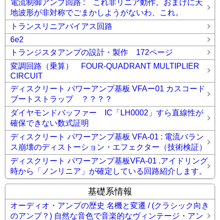
電流制御アンプ回路 : これ非リニア動作。おまけに天
地波形が非対称でごまかしようがないわ、これ。
トランスリニアバイアス回路
6e2
トランジスタアンプの設計・製作 172ページ
変調回路（乗算） FOUR-QUADRANT MULTIPLIER
CIRCUIT
ディスクリート パワーアンプ基板 VFAー01 カスコード
ブートストラップ ？？？？
ダイヤモンドバッファー IC「LH0002」すら直線性が
確保できない数式証明
ディスクリート パワーアンプ基板 VFA-01 : 電流バラン
ス崩壊のディストーション・エフェクター（技術検証）
ディスクリート パワーアンプ基板VFA-01 .アイドリング
時から「ノンリニア」が確定している回路紹介します。
基礎系情報
オーディオ・アンプの歴史 名機と変遷 / (クラシック向き
のアンプ？) 自然な音色で音楽的なヴィンテージ・アン