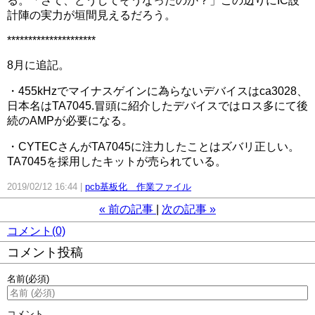
る。「さて、どうしてそうなったのか？」この辺りにIC設
計陣の実力が垣間見えるだろう。
*********************
8月に追記。
・455kHzでマイナスゲインに為らないデバイスはca3028、
日本名はTA7045.冒頭に紹介したデバイスではロス多にて後
続のAMPが必要になる。
・CYTECさんがTA7045に注力したことはズバリ正しい。
TA7045を採用したキットが売られている。
2019/02/12 16:44
pcb基板化 作業ファイル
«
前の記事
次の記事
»
コメント(0)
コメント投稿
名前
(必須)
コメント