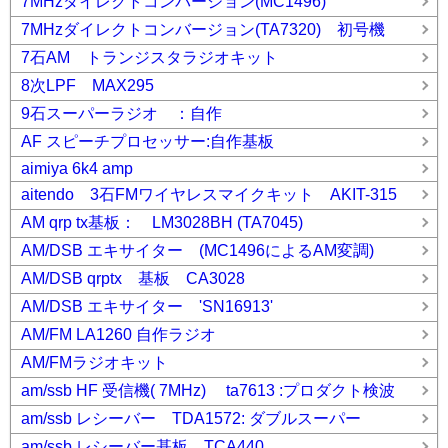
7MHzダイレクトコンバージョン(MC1496)
7MHzダイレクトコンバージョン(TA7320) 初号機
7石AM トランジスタラジオキット
8次LPF MAX295
9石スーパーラジオ ：自作
AF スピーチプロセッサー:自作基板
aimiya 6k4 amp
aitendo 3石FMワイヤレスマイクキット AKIT-315
AM qrp tx基板： LM3028BH (TA7045)
AM/DSB エキサイター (MC1496によるAM変調)
AM/DSB qrptx 基板 CA3028
AM/DSB エキサイター 'SN16913'
AM/FM LA1260 自作ラジオ
AM/FMラジオキット
am/ssb HF 受信機( 7MHz) ta7613 :プロダクト検波
am/ssb レシーバー TDA1572: ダブルスーパー
am/ssb レシーバー基板 TCA440