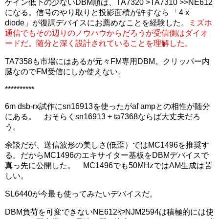
ゲイン低下の少ないDBM順は、TA7320 >TA7310 >>NE612
になる。信号のやり取りと投影面積が許すなら 「4 x
diode」が復調デバイスにお薦めなことを経験した。
ミズホ
通信でもその辺りのノウハウからだろうが受信側はダイオ
ードだ。随分と深く設計されていることを理解した。
TA7358も市場にはあるが元々FM専用DBM。クリッパー内
臓なのでFM受信にしか使えない。
**********
6m dsb-rx試作にsn16913を使ったがaf ampとの相性が随分
にある。 おそらくsn16913 + ta7368ならば大丈夫だろ
う。
余談だが、送信波形の美しさ(低歪）ではMC1496を推奨す
る。だからMC1496のエキサイター基板をDBMデバイスで
真っ先に公開した。 MC1496でも50MHzではAM生成は苦
しい。
SL6440が今最も使ってみたいデバイスだ。
DBM負荷を可変できないNE612やNJM2594は積極的には使