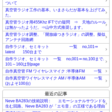
ついて
真空管ラジオ工作の基本。いまさらだが基本を上げてみ
た。
真空管ラジオ用455Khz IFTでの疑問 ⇒ 天地のルール
は無かったようだ。⇒山中方式推奨します。
真空管ラジオ調整。「開放線つきラジオ」の調整。擬似
アンテナ回路網
自作ラジオ、セミキット 一覧 no,101⇒
latest 150台まで
自作ラジオ、セミキット 一覧 no,001⇒ no,100まで.
101～160は別page
自作真空管 FM ワイヤレスマイク :半導体FM 一覧
自作真空管ワイヤレスマイク AM / 半導体AM 一覧
(およそ100台)
最近の記事
Neve BA283の技術説明 : エモーショナルサウンドを
生む回路。Neve BA283 が「エモ音」の王様である理由