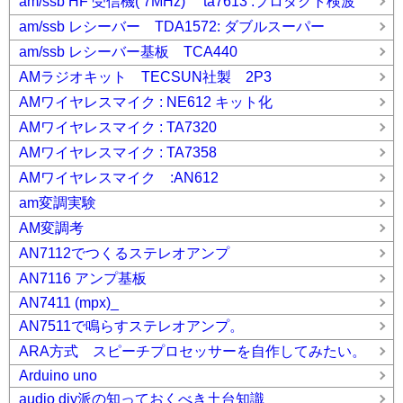
am/ssb HF 受信機( 7MHz) ta7613 :プロダクト検波
am/ssb レシーバー TDA1572: ダブルスーパー
am/ssb レシーバー基板 TCA440
AMラジオキット TECSUN社製 2P3
AMワイヤレスマイク : NE612 キット化
AMワイヤレスマイク : TA7320
AMワイヤレスマイク : TA7358
AMワイヤレスマイク :AN612
am変調実験
AM変調考
AN7112でつくるステレオアンプ
AN7116 アンプ基板
AN7411 (mpx)_
AN7511で鳴らすステレオアンプ。
ARA方式 スピーチプロセッサーを自作してみたい。
Arduino uno
audio diy派の知っておくべき土台知識