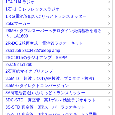
1T4 1U4 ラジオ
1石+1 IC レフレックスラジオ
1Ｒ5(電池管)はいぶりっどトランスミッター
25kcマーカー
28MHz ダブルスーパーヘテロダイン受信基板を造ろ
う。LA1600
2R-DC 2球再生式 電池管ラジオ キット
2sa1359 2sc3422のsepp amp
2SC1815のラジオアンプ SEPP.
2sk192 la1260
2石直結マイクプリアンプ
3.5MHz 短波ラジオ(AM検波、プロダクト検波)
3.5MHzダイレクトコンバージョン
3A5(電池管)はいぶりっどトランスミッター
3DC-STD 真空管 高1ゲルマ検波ラジオキット
3S-STD 真空管 3球スーパーラジオキット
3S-STD 真空管 3球スーパーラジオキット 2号機