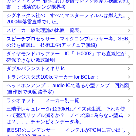
カレントミラー回路における信号レンジ限界の検証要約
書 ： 現実のレンジ限界考
シグネックス社の すべてマスターフィルムは燃えた。
2000年落雷直撃でした。
スピーカー駆動理論の比較一覧表。
スピーチプロセッサー、マイクコンプレッサー考。SSB
の波を綺麗に：技術工学(アマチュア無線)
ダイヤモンドバッファー IC「LH0002」すら直線性が
確保できない数式証明
ダブルバランスドミキサ ic
トランジスタ式100kcマーカー for BCLer：
ヘッドホンアンプ ： audio ICで造る小型アンプ 回路図
(自作例で60回路予定)
ラジオキット メーカー別一覧
三端子レギュレータは230kHzノイズ発生源。それを使
って整流リップル減るか？ ノイズ源に為らない型式
は？、、。チャンピオンデータ考。
低ESRのコンデンサー： インテルがPC用に言い出し