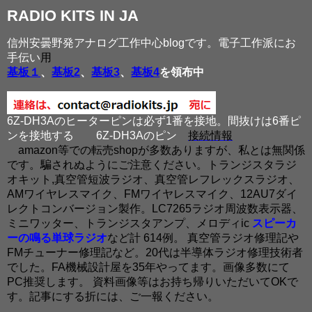
RADIO KITS IN JA
信州安曇野発アナログ工作中心blogです。電子工作派にお
手伝い
用
基板１
、
基板2
、
基板3
、
基板4
を領布中
6Z-DH3Aのヒーターピンは必ず1番を接地。間抜けは6番ピ
ンを接地する
6Z-DH3Aのピン
接続情報
amazon等での転売shopが多数ありますが、私とは無関係
です。騙されぬようにご注意ください。トランジスタラジ
オキット,真空管短波ラジオ、真空管レフレックスラジオ、
AMワイヤレスマイク、FMワイヤレスマイク、12AU7ダイ
レクトコンバージョン製作。LC7265ラジオ周波数表示器、
ミニワッター、トランジスタアンプ、メロディic
スピーカ
ーの鳴る単球ラジオ
など計 614例。 真空管ラジオ修理記や
FMチューナー修理記など。20代は半導体ラジオ修理技術者
でした。FA機械設計屋を35年やってます。画像多数にて
PC推奨します。 資料画像等はお持ち帰りいただいてOKで
す。記事にする折には、ご一報ください。