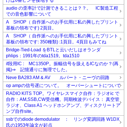
けは6番ピンを接地する
audio の歪率計で計測できることは？？。 IC製造工程
での音色影響について
A SHOP（ 自作派へのお手伝用に私の興したプリント
基板の領布です) 2頁目。
A SHOP（ 自作派へのお手伝用に私の興したプリント
基板の領布です: 350種類) :1頁目。4頁目もみてね
Bridge-Tied-Load をBTLと云いだしはオランダ
phlips：1991年のtda1519。tda1510
if段用IC : MC1350P。振幅信号を扱えるICなのか？(再
掲)⇒ 記憶通りに無理でした。
Neve BA283 AM & AV ルパート・ニーヴの回路
op ampの信号遅について。 オーバーシュートについて
RADIO KITS TOP。ワイヤレスマイク自作：ラジオic で
自作：AM,SSB,CW受信機。同期検波デバイス： 真空管
ラジオ、Class A1 ヘッドホンアンプ、ディスクリートア
ンプ自作site。
ssbでのdiode demodulator ： リング変調回路 W1DX
氏の1953年論文が起点