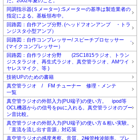
た。2002年夏のこと。
同調指示器(Ｓメーター) :Sメーターの基準は製造業者の
指定による。基板領布中。
回路図：自作アンプ分野. (ヘッドフオンアンプ ・トラ
ンジスタ小型アンプ）
回路図：自作コンプレッサー/ スピーチプロセッサー .
(マイクコンプレッサー）
回路図：自作ラジオ分野 (2SC1815ラジオ、トラン
ジスタラジオ、再生式ラジオ、真空管ラジオ、AMワイ
ヤレスマイク、等 )
技術UPのための書籍
真空管ラジオ / FM チューナー 修理・メンテ
一覧
真空管ラジオの外部入力(PU端子)の使い方。 ipod等
OCL機器からの信号をpuに入れる。真空管ラジオのブー
ン音比較。
真空管ラジオの外部入力(PU端子)の使い方＆粗い実験。
「直流を流し出す音源」対応策
真空管ラジオの感度考察。音質。2極管検波能率。プレ