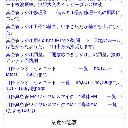
ート検波歪率。無限大入力インピーダンス検波
真空管ラジオ修理業 ：低スキル品が修理主流の原因に
ついて
真空管ラジオ工作の基本。いまさらだが基本を上げてみ
た。
真空管ラジオ用455Khz IFTでの疑問 ⇒ 天地のルール
は無かったようだ。⇒山中方式推奨します。
真空管ラジオ調整。「開放線つきラジオ」の調整。擬似
アンテナ回路網
自作ラジオ、セミキット 一覧 no,101⇒
latest 150台まで
自作ラジオ、セミキット 一覧 no,001⇒ no,100まで.
101～160は別page
自作真空管 FM ワイヤレスマイク :半導体FM 一覧
自作真空管ワイヤレスマイク AM / 半導体AM 一覧
(およそ100台)
最近の記事