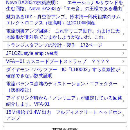
Neve BA283の技術説明 : エモーショナルサウンドを
生む回路。Neve BA283 が「エモ音」の王様である理由
魅力あるDIY・真空管アンプ。鈴木清一郎氏祖業のサム
エレクトロニクス（穂高町）は2010年倒産
電流制御アンプ回路 : これ非リニア動作。おまけに天
地波形が非対称でごまかしようがないわ、これ。
トランジスタアンプの設計・製作 172ページ
JF1OZL style amp : ver表
VFAー01 カスコードブートストラップ ？？？？
ダイヤモンドバッファー IC「LH0002」すら直線性が
確保できない数式証明
電流バランス崩壊のディストーション・エフェクター
（技術検証）
アイドリング時から「ノンリニア」が確定している回路
紹介します。VFA-01
15Ｖ供給で1.4W 出力 フルディスクリート ヘッドホン
アンプ