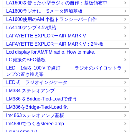
LA1600を使った小型ラジオの自作：基板領布中
LA1600ラジオに Sメータ追加基板
LA1600使用のAM 小型トランシーバー自作
LA4140アンプ 4.5v供給
LAFAYETTE EXPLORーAIR MARK V
LAFAYETTE EXPLORーAIR MARK V：2号機
Lcd display for AM/FM radio. How to make.
LC発振のBFO基板
LED 1個を 100Ｖで点灯 ラジオのパイロットラ
ンプの置き換え案
LED式 ラジオインジケータ
LM384 ステレオアンプ
LM386 をBridge-Tied-Loadで使う
LM386をBridge-Tied-Load 化
lm4863ステレオアンプ基板
lm4880でつくるstereo amp_
Low-v Amp 2.0_