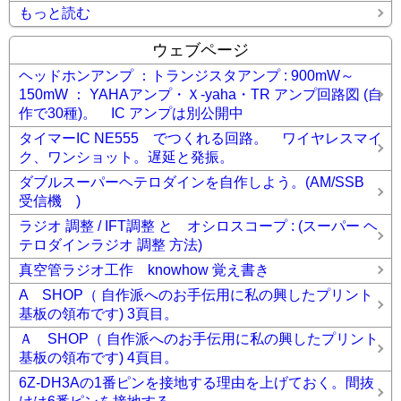
もっと読む
ウェブページ
ヘッドホンアンプ ：トランジスタアンプ : 900mW～
150mW ： YAHAアンプ・Ｘ-yaha・TR アンプ回路図 (自
作で30種)。 IC アンプは別公開中
タイマーIC NE555 でつくれる回路。 ワイヤレスマイ
ク、ワンショット。遅延と発振。
ダブルスーパーヘテロダインを自作しよう。(AM/SSB
受信機 )
ラジオ 調整 / IFT調整 と オシロスコープ : (スーパー ヘ
テロダインラジオ 調整 方法)
真空管ラジオ工作 knowhow 覚え書き
A SHOP（ 自作派へのお手伝用に私の興したプリント
基板の領布です) 3頁目。
Ａ SHOP（ 自作派へのお手伝用に私の興したプリント
基板の領布です) 4頁目。
6Z-DH3Aの1番ピンを接地する理由を上げておく。間抜