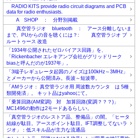
RADIO KITS provide radio circuit diagrams and PCB
data for radio enthusiasts.
A SHOP ： 分野別掲載
真空管ラジオ bluetooth ： アース分離しないま
まで、PUからの音を聴くには？: 真空管ラジオ ブ
ルートゥース 改造
「1934年公開されたゼロバイアス回路」を、
「Rickenbacher エレキアンプ会社がグリッドリーク
biasと呼んだのが1937年」。
「3端子レギュレータ起因のノイズは100kHz～3MHz」
とメーカーから公開済み。長波～短波帯。
「AMラジオ： 真空管ラジオ用 周波数カウンタ は 5種
類開発済」。 キット品はyahooにて。
「乗算回路(AM変調) 対 加算回路(変調？？？)」
MC1496の動作は2モードあるらしい。
「真空管ラジオのレストア品、整備品」の闇。「ヒータ
結線が駄目。アースポイント駄目。IFT調整してないラ
ジオ」：低スキル品が主力な流通品