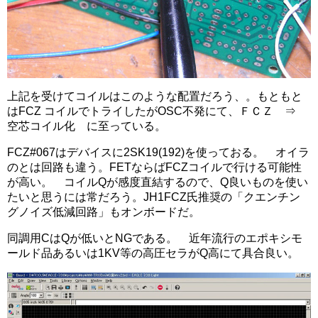
上記を受けてコイルはこのような配置だろう、。もともと
はFCZ コイルでトライしたがOSC不発にて、ＦＣＺ ⇒
空芯コイル化 に至っている。
FCZ#067はデバイスに2SK19(192)を使っておる。 オイラ
のとは回路も違う。FETならばFCZコイルで行ける可能性
が高い。 コイルQが感度直結するので、Q良いものを使い
たいと思うには常だろう。JH1FCZ氏推奨の「クエンチン
グノイズ低減回路」もオンボードだ。
同調用CはQが低いとNGである。 近年流行のエポキシモ
ールド品あるいは1KV等の高圧セラがQ高にて具合良い。