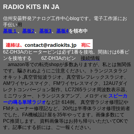
RADIO KITS IN JA
信州安曇野発アナログ工作中心blogです。電子工作派にお
手伝い
用
基板１
、
基板2
、
基板3
、
基板4
を領布中
6Z-DH3Aのヒーターピンは必ず1番を接地。間抜けは6番ピ
ンを接地する
6Z-DH3Aのピン
接続情報
amazon等での転売shopが多数ありますが、私とは無関係
です。騙されぬようにご注意ください。トランジスタラジ
オキット,真空管短波ラジオ、真空管レフレックスラジオ、
AMワイヤレスマイク、FMワイヤレスマイク、12AU7ダイ
レクトコンバージョン製作。LC7265ラジオ周波数表示器、
ミニワッター、トランジスタアンプ、メロディic
スピーカ
ーの鳴る単球ラジオ
など計 614例。 真空管ラジオ修理記や
FMチューナー修理記など。20代は半導体ラジオ修理技術者
でした。FA機械設計屋を35年やってます。画像多数にて
PC推奨します。 資料画像等はお持ち帰りいただいてOKで
す。記事にする折には、ご一報ください。