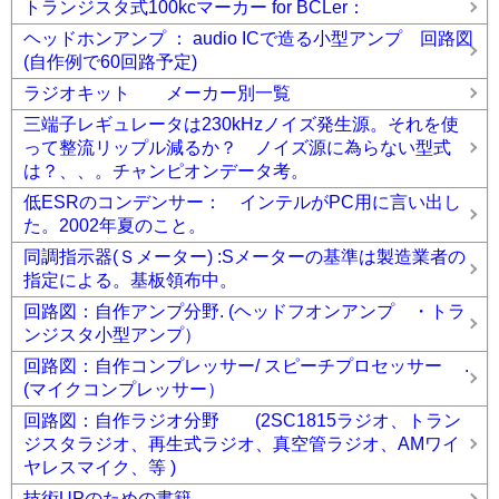
トランジスタ式100kcマーカー for BCLer：
ヘッドホンアンプ ： audio ICで造る小型アンプ 回路図
(自作例で60回路予定)
ラジオキット メーカー別一覧
三端子レギュレータは230kHzノイズ発生源。それを使
って整流リップル減るか？ ノイズ源に為らない型式
は？、、。チャンピオンデータ考。
低ESRのコンデンサー： インテルがPC用に言い出し
た。2002年夏のこと。
同調指示器(Ｓメーター) :Sメーターの基準は製造業者の
指定による。基板領布中。
回路図：自作アンプ分野. (ヘッドフオンアンプ ・トラ
ンジスタ小型アンプ）
回路図：自作コンプレッサー/ スピーチプロセッサー .
(マイクコンプレッサー）
回路図：自作ラジオ分野 (2SC1815ラジオ、トラン
ジスタラジオ、再生式ラジオ、真空管ラジオ、AMワイ
ヤレスマイク、等 )
技術UPのための書籍