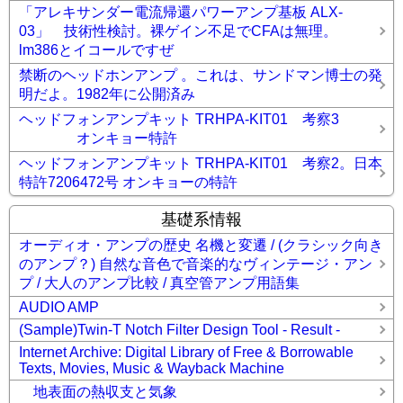
「アレキサンダー電流帰還パワーアンプ基板 ALX-
03」 技術性検討。裸ゲイン不足でCFAは無理。
lm386とイコールですぜ
禁断のヘッドホンアンプ 。これは、サンドマン博士の発
明だよ。1982年に公開済み
ヘッドフォンアンプキット TRHPA-KIT01 考察3
オンキョー特許
ヘッドフォンアンプキット TRHPA-KIT01 考察2。日本
特許7206472号 オンキョーの特許
基礎系情報
オーディオ・アンプの歴史 名機と変遷 / (クラシック向き
のアンプ？) 自然な音色で音楽的なヴィンテージ・アン
プ / 大人のアンプ比較 / 真空管アンプ用語集
AUDIO AMP
(Sample)Twin-T Notch Filter Design Tool - Result -
Internet Archive: Digital Library of Free & Borrowable
Texts, Movies, Music & Wayback Machine
地表面の熱収支と気象