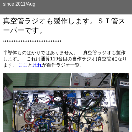
since 2011/Aug
真空管ラジオも製作します。ＳＴ管ス
ーパーです。
*********************************
半導体ものばかりではありません。 真空管ラジオも製作
します。 これは通算119台目の自作ラジオ(真空管)になり
ます。
ここ
と
此れ
が自作ラジオ一覧。