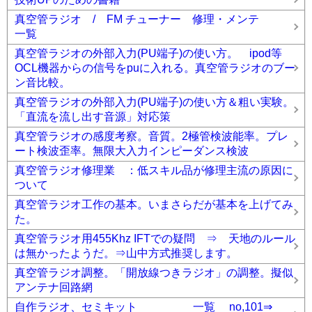
真空管ラジオ / FM チューナー 修理・メンテ
一覧
真空管ラジオの外部入力(PU端子)の使い方。 ipod等
OCL機器からの信号をpuに入れる。真空管ラジオのブー
ン音比較。
真空管ラジオの外部入力(PU端子)の使い方＆粗い実験。
「直流を流し出す音源」対応策
真空管ラジオの感度考察。音質。2極管検波能率。プレ
ート検波歪率。無限大入力インピーダンス検波
真空管ラジオ修理業 ：低スキル品が修理主流の原因に
ついて
真空管ラジオ工作の基本。いまさらだが基本を上げてみ
た。
真空管ラジオ用455Khz IFTでの疑問 ⇒ 天地のルール
は無かったようだ。⇒山中方式推奨します。
真空管ラジオ調整。「開放線つきラジオ」の調整。擬似
アンテナ回路網
自作ラジオ、セミキット 一覧 no,101⇒