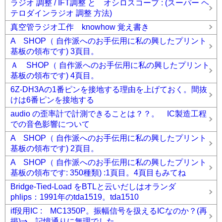
ラジオ 調整 / IFT調整 と オシロスコープ : (スーパー ヘ
テロダインラジオ 調整 方法)
真空管ラジオ工作 knowhow 覚え書き
A SHOP（ 自作派へのお手伝用に私の興したプリント
基板の領布です) 3頁目。
Ａ SHOP（ 自作派へのお手伝用に私の興したプリント
基板の領布です) 4頁目。
6Z-DH3Aの1番ピンを接地する理由を上げておく。間抜
けは6番ピンを接地する
audio の歪率計で計測できることは？？。 IC製造工程
での音色影響について
A SHOP（ 自作派へのお手伝用に私の興したプリント
基板の領布です) 2頁目。
A SHOP（ 自作派へのお手伝用に私の興したプリント
基板の領布です: 350種類) :1頁目。4頁目もみてね
Bridge-Tied-Load をBTLと云いだしはオランダ
phlips：1991年のtda1519。tda1510
if段用IC : MC1350P。振幅信号を扱えるICなのか？(再
掲)⇒ 記憶通りに無理でした。