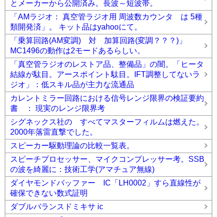
とメーカーから公開済み。長波～短波帯。
「AMラジオ： 真空管ラジオ用 周波数カウンタ は 5種
類開発済」。 キット品はyahooにて。
「乗算回路(AM変調) 対 加算回路(変調？？？)」
MC1496の動作は2モードあるらしい。
「真空管ラジオのレストア品、整備品」の闇。「ヒータ
結線が駄目。アースポイント駄目。IFT調整してないラ
ジオ」：低スキル品が主力な流通品
カレントミラー回路における信号レンジ限界の検証要約
書 ： 現実のレンジ限界考
シグネックス社の すべてマスターフィルムは燃えた。
2000年落雷直撃でした。
スピーカー駆動理論の比較一覧表。
スピーチプロセッサー、マイクコンプレッサー考。SSB
の波を綺麗に：技術工学(アマチュア無線)
ダイヤモンドバッファー IC「LH0002」すら直線性が
確保できない数式証明
ダブルバランスドミキサ ic