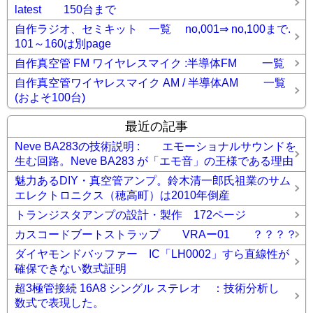
latest 150台まで
自作ラジオ、セミキット 一覧 no,001⇒ no,100まで.
101～160は別page
自作真空管 FM ワイヤレスマイク :半導体FM 一覧
自作真空管ワイヤレスマイク AM / 半導体AM 一覧
(およそ100台)
最近の記事
Neve BA283の技術説明 : エモーショナルサウンドを
生む回路。Neve BA283 が「エモ音」の王様である理由
魅力あるDIY・真空管アンプ。鈴木清一郎氏祖業のサム
エレクトロニクス（穂高町）は2010年倒産
トランジスタアンプの設計・製作 172ページ
カスコードブートストラップ VRAー01 ？？？？
ダイヤモンドバッファー IC「LH0002」すら直線性が
確保できない数式証明
超3極管接続 16A8 シングル ステレオ ：技術分析し
数式で表現した。