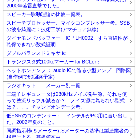
2000年落雷直撃でした。
スピーカー駆動理論の比較一覧表。
スピーチプロセッサー、マイクコンプレッサー考。SSB
の波を綺麗に：技術工学(アマチュア無線)
ダイヤモンドバッファー IC「LH0002」すら直線性が
確保できない数式証明
ダブルバランスドミキサ ic
トランジスタ式100kcマーカー for BCLer：
ヘッドホンアンプ ： audio ICで造る小型アンプ 回路図
(自作例で60回路予定)
ラジオキット メーカー別一覧
三端子レギュレータは230kHzノイズ発生源。それを使
って整流リップル減るか？ ノイズ源に為らない型式
は？、、。チャンピオンデータ考。
低ESRのコンデンサー： インテルがPC用に言い出し
た。2002年夏のこと。
同調指示器(Ｓメーター) :Sメーターの基準は製造業者の
指定による。基板領布中。