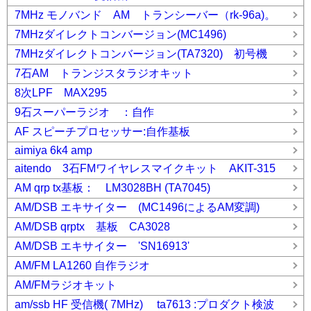
7MHz モノバンド AM トランシーバー（rk-96a)。
7MHzダイレクトコンバージョン(MC1496)
7MHzダイレクトコンバージョン(TA7320) 初号機
7石AM トランジスタラジオキット
8次LPF MAX295
9石スーパーラジオ ：自作
AF スピーチプロセッサー:自作基板
aimiya 6k4 amp
aitendo 3石FMワイヤレスマイクキット AKIT-315
AM qrp tx基板： LM3028BH (TA7045)
AM/DSB エキサイター (MC1496によるAM変調)
AM/DSB qrptx 基板 CA3028
AM/DSB エキサイター 'SN16913'
AM/FM LA1260 自作ラジオ
AM/FMラジオキット
am/ssb HF 受信機( 7MHz) ta7613 :プロダクト検波