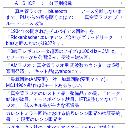
A SHOP ： 分野別掲載
真空管ラジオ bluetooth ： アース分離しないま
まで、PUからの音を聴くには？: 真空管ラジオ ブ
ルートゥース 改造
「1934年公開されたゼロバイアス回路」を、
「Rickenbacher エレキアンプ会社がグリッドリーク
biasと呼んだのが1937年」。
「3端子レギュレータ起因のノイズは100kHz～3MHz」
とメーカーから公開済み。長波～短波帯。
「AMラジオ： 真空管ラジオ用 周波数カウンタ は 5種
類開発済」。 キット品はyahooにて。
「乗算回路(AM変調) 対 加算回路(変調？？？)」
MC1496の動作は2モードあるらしい。
「真空管ラジオのレストア品、整備品」の闇。「ヒータ
結線が駄目。アースポイント駄目。IFT調整してないラ
ジオ」：低スキル品が主力な流通品
カレントミラー回路における信号レンジ限界の検証要約
書 ： 現実のレンジ限界考
シグネックス社の すべてマスターフィルムは燃えた。