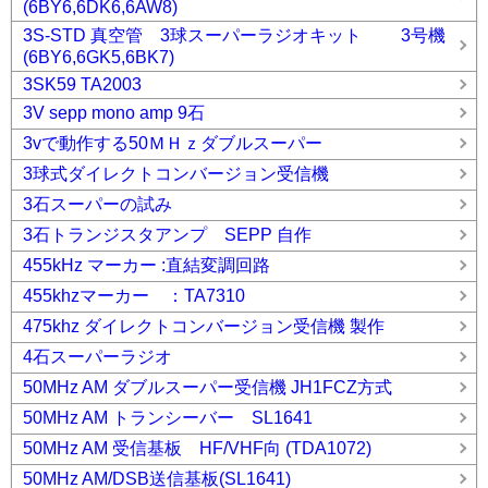
(6BY6,6DK6,6AW8)
3S-STD 真空管 3球スーパーラジオキット 3号機
(6BY6,6GK5,6BK7)
3SK59 TA2003
3V sepp mono amp 9石
3vで動作する50ＭＨｚダブルスーパー
3球式ダイレクトコンバージョン受信機
3石スーパーの試み
3石トランジスタアンプ SEPP 自作
455kHz マーカー :直結変調回路
455khzマーカー ：TA7310
475khz ダイレクトコンバージョン受信機 製作
4石スーパーラジオ
50MHz AM ダブルスーパー受信機 JH1FCZ方式
50MHz AM トランシーバー SL1641
50MHz AM 受信基板 HF/VHF向 (TDA1072)
50MHz AM/DSB送信基板(SL1641)