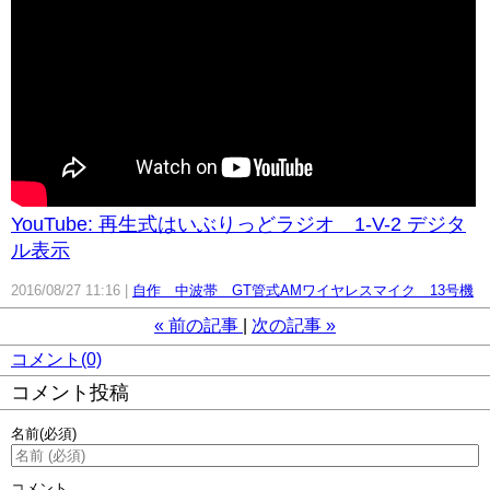
YouTube: 再生式はいぶりっどラジオ 1-V-2 デジタ
ル表示
2016/08/27 11:16
自作 中波帯 GT管式AMワイヤレスマイク 13号機
«
前の記事
次の記事
»
コメント(0)
コメント投稿
名前
(必須)
コメント