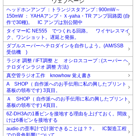
ウェブページ
ヘッドホンアンプ ：トランジスタアンプ : 900mW～
150mW ： YAHAアンプ・Ｘ-yaha・TR アンプ回路図 (自
作で30種)。 IC アンプは別公開中
タイマーIC NE555 でつくれる回路。 ワイヤレスマイ
ク、ワンショット。遅延と発振。
ダブルスーパーヘテロダインを自作しよう。(AM/SSB
受信機 )
ラジオ 調整 / IFT調整 と オシロスコープ : (スーパー ヘ
テロダインラジオ 調整 方法)
真空管ラジオ工作 knowhow 覚え書き
A SHOP（ 自作派へのお手伝用に私の興したプリント
基板の領布です) 3頁目。
Ａ SHOP（ 自作派へのお手伝用に私の興したプリント
基板の領布です) 4頁目。
6Z-DH3Aの1番ピンを接地する理由を上げておく。間抜
けは6番ピンを接地する
audio の歪率計で計測できることは？？。 IC製造工程
での音色影響について