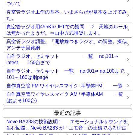
ついて
真空管ラジオ工作の基本。いまさらだが基本を上げてみ
た。
真空管ラジオ用455Khz IFTでの疑問 ⇒ 天地のルール
は無かったようだ。⇒山中方式推奨します。
真空管ラジオ調整。「開放線つきラジオ」の調整。擬似
アンテナ回路網
自作ラジオ、セミキット 一覧 no,101⇒
latest 150台まで
自作ラジオ、セミキット 一覧 no,001⇒ no,100まで.
101～160は別page
自作真空管 FM ワイヤレスマイク :半導体FM 一覧
自作真空管ワイヤレスマイク AM / 半導体AM 一覧
(およそ100台)
最近の記事
Neve BA283の技術説明 : エモーショナルサウンドを
生む回路。Neve BA283 が「エモ音」の王様である理由