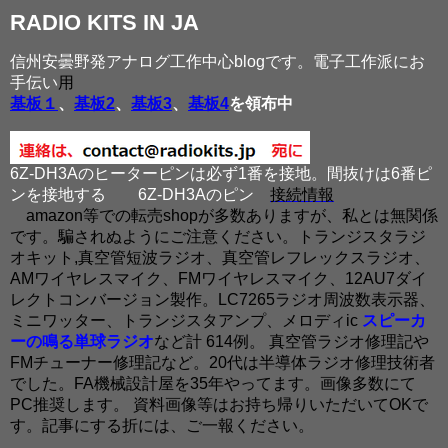
RADIO KITS IN JA
信州安曇野発アナログ工作中心blogです。電子工作派にお
手伝い
用
基板１
、
基板2
、
基板3
、
基板4
を領布中
6Z-DH3Aのヒーターピンは必ず1番を接地。間抜けは6番ピ
ンを接地する
6Z-DH3Aのピン
接続情報
amazon等での転売shopが多数ありますが、私とは無関係
です。騙されぬようにご注意ください。トランジスタラジ
オキット,真空管短波ラジオ、真空管レフレックスラジオ、
AMワイヤレスマイク、FMワイヤレスマイク、12AU7ダイ
レクトコンバージョン製作。LC7265ラジオ周波数表示器、
ミニワッター、トランジスタアンプ、メロディic
スピーカ
ーの鳴る単球ラジオ
など計 614例。 真空管ラジオ修理記や
FMチューナー修理記など。20代は半導体ラジオ修理技術者
でした。FA機械設計屋を35年やってます。画像多数にて
PC推奨します。 資料画像等はお持ち帰りいただいてOKで
す。記事にする折には、ご一報ください。