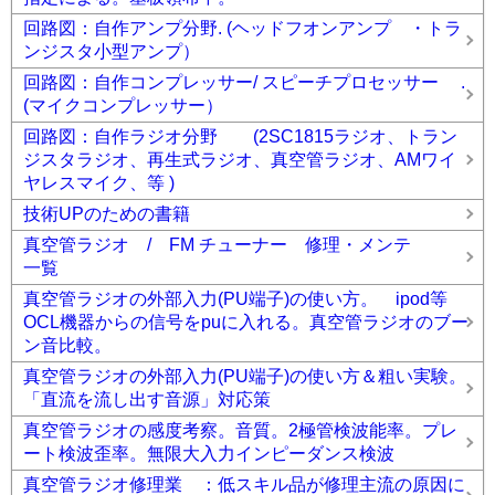
回路図：自作アンプ分野. (ヘッドフオンアンプ ・トラ
ンジスタ小型アンプ）
回路図：自作コンプレッサー/ スピーチプロセッサー .
(マイクコンプレッサー）
回路図：自作ラジオ分野 (2SC1815ラジオ、トラン
ジスタラジオ、再生式ラジオ、真空管ラジオ、AMワイ
ヤレスマイク、等 )
技術UPのための書籍
真空管ラジオ / FM チューナー 修理・メンテ
一覧
真空管ラジオの外部入力(PU端子)の使い方。 ipod等
OCL機器からの信号をpuに入れる。真空管ラジオのブー
ン音比較。
真空管ラジオの外部入力(PU端子)の使い方＆粗い実験。
「直流を流し出す音源」対応策
真空管ラジオの感度考察。音質。2極管検波能率。プレ
ート検波歪率。無限大入力インピーダンス検波
真空管ラジオ修理業 ：低スキル品が修理主流の原因に