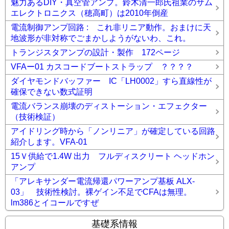
魅力あるDIY・真空管アンプ。鈴木清一郎氏祖業のサム
エレクトロニクス（穂高町）は2010年倒産
電流制御アンプ回路 : これ非リニア動作。おまけに天
地波形が非対称でごまかしようがないわ、これ。
トランジスタアンプの設計・製作 172ページ
VFAー01 カスコードブートストラップ ？？？？
ダイヤモンドバッファー IC「LH0002」すら直線性が
確保できない数式証明
電流バランス崩壊のディストーション・エフェクター
（技術検証）
アイドリング時から「ノンリニア」が確定している回路
紹介します。VFA-01
15Ｖ供給で1.4W 出力 フルディスクリート ヘッドホン
アンプ
「アレキサンダー電流帰還パワーアンプ基板 ALX-
03」 技術性検討。裸ゲイン不足でCFAは無理。
lm386とイコールですぜ
基礎系情報