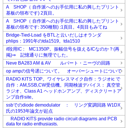
A SHOP（ 自作派へのお手伝用に私の興したプリント
基板の領布です) 2頁目。
A SHOP（ 自作派へのお手伝用に私の興したプリント
基板の領布です: 350種類) :1頁目。4頁目もみてね
Bridge-Tied-Load をBTLと云いだしはオランダ
phlips：1991年のtda1519。tda1510
if段用IC : MC1350P。振幅信号を扱えるICなのか？(再
掲)⇒ 記憶通りに無理でした。
Neve BA283 AM & AV ルパート・ニーヴの回路
op ampの信号遅について。 オーバーシュートについて
RADIO KITS TOP。ワイヤレスマイク自作：ラジオic で
自作：AM,SSB,CW受信機。同期検波デバイス： 真空管
ラジオ、Class A1 ヘッドホンアンプ、ディスクリートア
ンプ自作site。
ssbでのdiode demodulator ： リング変調回路 W1DX
氏の1953年論文が起点
RADIO KITS provide radio circuit diagrams and PCB
data for radio enthusiasts.