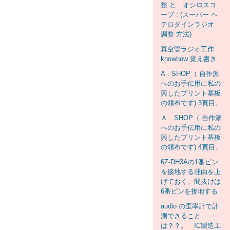
整 と オシロスコ
ープ : (スーパー ヘ
テロダインラジオ
調整 方法)
真空管ラジオ工作
knowhow 覚え書き
A SHOP（ 自作派
へのお手伝用に私の
興したプリント基板
の領布です) 3頁目。
Ａ SHOP（ 自作派
へのお手伝用に私の
興したプリント基板
の領布です) 4頁目。
6Z-DH3Aの1番ピン
を接地する理由を上
げておく。間抜けは
6番ピンを接地する
audio の歪率計で計
測できること
は？？。 IC製造工