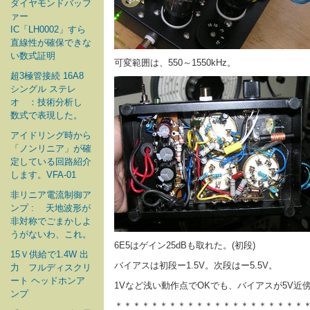
ダイヤモンドバッフ
ァー
IC「LH0002」すら
直線性が確保できな
い数式証明
可変範囲は、550～1550kHz。
超3極管接続 16A8
シングル ステレ
オ ：技術分析し
数式で表現した。
アイドリング時から
「ノンリニア」が確
定している回路紹介
します。VFA-01
非リニア電流制御ア
ンプ : 天地波形が
非対称でごまかしよ
うがないわ、これ。
6E5はゲイン25dBも取れた。(初段)
15Ｖ供給で1.4W 出
バイアスは初段ー1.5V。次段はー5.5V。
力 フルディスクリ
ート ヘッドホンア
1Vなど浅い動作点でOKでも、バイアスが5V近傍
ンプ
＊＊＊＊＊＊＊＊＊＊＊＊＊＊＊＊＊＊＊＊＊