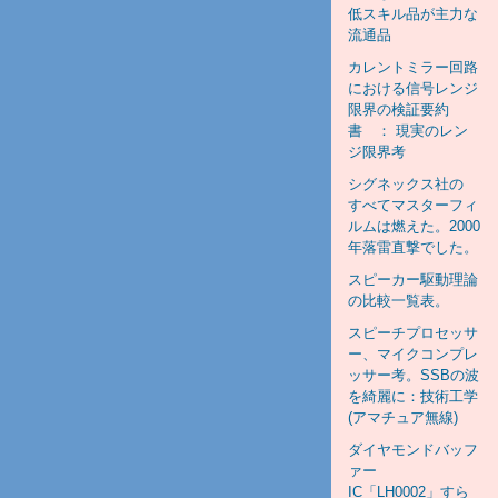
低スキル品が主力な
流通品
カレントミラー回路
における信号レンジ
限界の検証要約
書 ： 現実のレン
ジ限界考
シグネックス社の
すべてマスターフィ
ルムは燃えた。2000
年落雷直撃でした。
スピーカー駆動理論
の比較一覧表。
スピーチプロセッサ
ー、マイクコンプレ
ッサー考。SSBの波
を綺麗に：技術工学
(アマチュア無線)
ダイヤモンドバッフ
ァー
IC「LH0002」すら