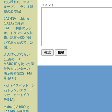
たら壊れた テスト
コメント：
ループ。 ラジオ調
整の必需品
)
JA7HNV akisho
(
JA1AYO丹羽
OM ：初歩のラジ
オ。トランジスタ技
術。記事をCDで戴
いておったので、公
開。
)
さんぴんざむらい
(
三菱のＩＩＬ
M54821Pを使った周
波数カウンターの
表示改善(案2) FM
帯もOK
)
ハル
(
イスペット 6
石トランジスタ ラ
ジオ キット CR-
P461A
)
takinx
(
LA1600 と
LA1260 の感度差 :