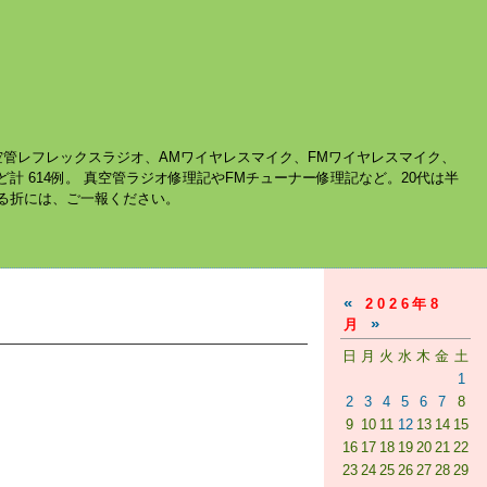
空管レフレックスラジオ、AMワイヤレスマイク、FMワイヤレスマイク、
ど計 614例。 真空管ラジオ修理記やFMチューナー修理記など。20代は半
する折には、ご一報ください。
«
2026年8
»
月
日
月
火
水
木
金
土
1
2
3
4
5
6
7
8
9
10
11
12
13
14
15
16
17
18
19
20
21
22
23
24
25
26
27
28
29