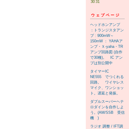
30
31
ウェブページ
ヘッドホンアンプ
：トランジスタアン
プ : 900mW～
150mW ： YAHAア
ンプ・Ｘ-yaha・TR
アンプ回路図 (自作
で30種)。 IC アン
プは別公開中
タイマーIC
NE555 でつくれる
回路。 ワイヤレス
マイク、ワンショッ
ト。遅延と発振。
ダブルスーパーヘテ
ロダインを自作しよ
う。(AM/SSB 受信
機 )
ラジオ 調整 / IFT調