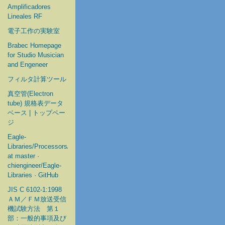
Amplificadores
Lineales RF
電子工作の実験室
Brabec Homepage
for Studio Musician
and Engeneer
フィルタ計算ツール
真空管(Electron
tube) 規格表データ
ベース | トップペー
ジ
Eagle-
Libraries/Processors/Microchip
at master ·
chiengineer/Eagle-
Libraries · GitHub
JIS C 6102-1:1998
ＡＭ／ＦＭ放送受信
機試験方法 第１
部：一般的事項及び