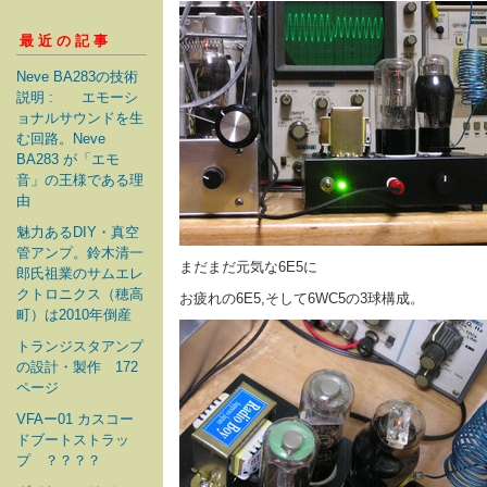
最近の記事
Neve BA283の技術
説明 : エモーシ
ョナルサウンドを生
む回路。Neve
BA283 が「エモ
音」の王様である理
由
魅力あるDIY・真空
管アンプ。鈴木清一
まだまだ元気な6E5に
郎氏祖業のサムエレ
クトロニクス（穂高
お疲れの6E5,そして6WC5の3球構成。
町）は2010年倒産
トランジスタアンプ
の設計・製作 172
ページ
VFAー01 カスコー
ドブートストラッ
プ ？？？？