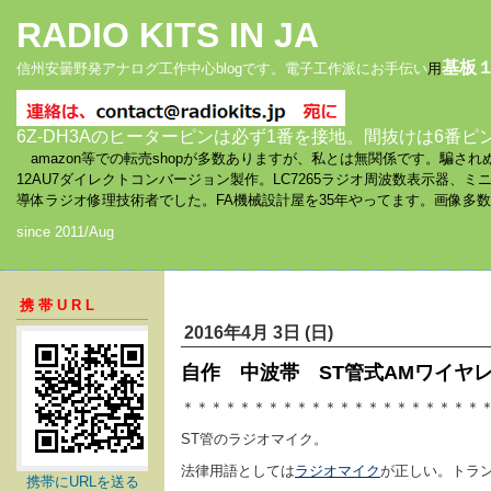
RADIO KITS IN JA
基板
信州安曇野発アナログ工作中心blogです。電子工作派にお手伝い
用
6Z-DH3Aのヒーターピンは必ず1番を接地。間抜けは6番ピ
amazon等での転売shopが多数ありますが、私とは無関係です。騙
12AU7ダイレクトコンバージョン製作。LC7265ラジオ周波数表示器、
導体ラジオ修理技術者でした。FA機械設計屋を35年やってます。画像多
since 2011/Aug
携帯URL
2016年4月 3日 (日)
自作 中波帯 ST管式AMワイヤレ
＊＊＊＊＊＊＊＊＊＊＊＊＊＊＊＊＊＊＊＊＊
ST管のラジオマイク。
法律用語としては
ラジオマイク
が正しい。トラ
携帯にURLを送る