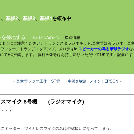
１
、
基板2
、
基板3
、
基板4
を領布中
ンを接地する
6Z-DH3Aのピン
接続情報
されぬようにご注意ください。トランジスタラジオキット,真空管短波ラジオ、真
ミニワッター、トランジスタアンプ、メロディic
スピーカーの鳴る単球ラジオ
な
数にてPC推奨します。 資料画像等はお持ち帰りいただいてOKです。記事に
« 真空管ラジオ工作 ST管 中波&短波
|
メイン
|
EPSON »
スマイク 8号機 (ラジオマイク)
＊＊＊＊
ンスミッター、ワイヤレスマイクの名は俗称扱いになってしまう。