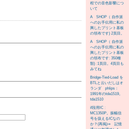
程での音色影響につ
いて
A SHOP（ 自作派
へのお手伝用に私の
興したプリント基板
の領布です) 2頁目。
A SHOP（ 自作派
へのお手伝用に私の
興したプリント基板
の領布です: 350種
類) :1頁目。4頁目も
みてね
Bridge-Tied-Load を
BTLと云いだしはオ
ランダ phlips：
1991年のtda1519。
tda1510
if段用IC :
MC1350P。振幅信
号を扱えるICなの
か？(再掲)⇒ 記憶