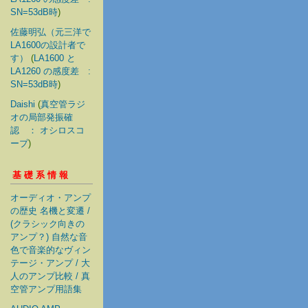
SN=53dB時
)
佐藤明弘（元三洋で
LA1600の設計者で
す）
(
LA1600 と
LA1260 の感度差 :
SN=53dB時
)
Daishi
(
真空管ラジ
オの局部発振確
認 ： オシロスコ
ープ
)
基礎系情報
オーディオ・アンプ
の歴史 名機と変遷 /
(クラシック向きの
アンプ？) 自然な音
色で音楽的なヴィン
テージ・アンプ / 大
人のアンプ比較 / 真
空管アンプ用語集