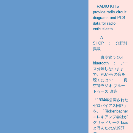
RADIO KITS
provide radio circuit
diagrams and PCB
data for radio
enthusiasts.
A
SHOP ： 分野別
掲載
真空管ラジオ
bluetooth ： アー
ス分離しないまま
で、PUからの音を
聴くには？: 真
空管ラジオ ブルー
トゥース 改造
「1934年公開された
ゼロバイアス回路」
を、「Rickenbacher
エレキアンプ会社が
グリッドリーク bias
と呼んだのが1937