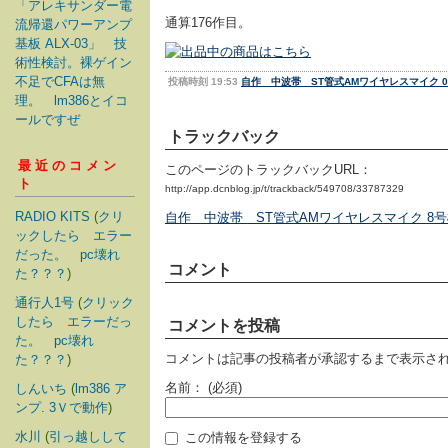
「アレキサンダー電
通算176作目。
流帰還パワーアンプ
基板 ALX-03」 技
術性検討。裸ゲイン
不足でCFAは無
投稿時刻 19:53
自作 中波帯 ST管式AMワイヤレスマイク 0
理。 lm386とイコ
ールですぜ
トラックバック
最近のコメン
このページのトラックバックURL：
ト
http://app.dcnblog.jp/t/trackback/549708/33787329
RADIO KITS
(
クリ
自作 中波帯 ST管式AMワイヤレスマイク 8
ックしたら エラー
だった。 pc壊れ
コメント
た？？？
)
通行人1号
(
クリック
したら エラーだっ
コメントを投稿
た。 pc壊れ
コメントは記事の投稿者が承認するまで表示さ
た？？？
)
名前：
(必須)
しんいち
(
lm386 ア
ンプ. 3Ｖで動作
)
水川
(
引っ越しして
この情報を登録する