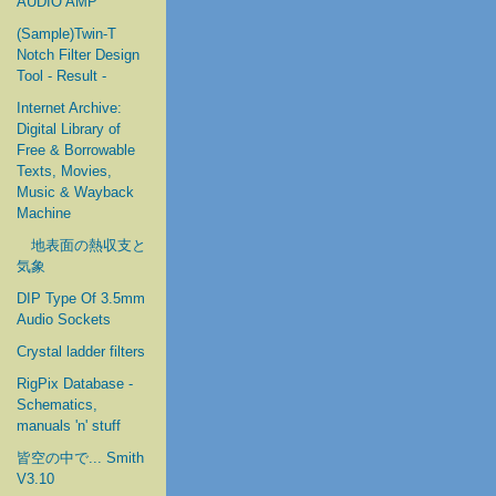
AUDIO AMP
(Sample)Twin-T
Notch Filter Design
Tool - Result -
Internet Archive:
Digital Library of
Free & Borrowable
Texts, Movies,
Music & Wayback
Machine
地表面の熱収支と
気象
DIP Type Of 3.5mm
Audio Sockets
Crystal ladder filters
RigPix Database -
Schematics,
manuals 'n' stuff
皆空の中で... Smith
V3.10