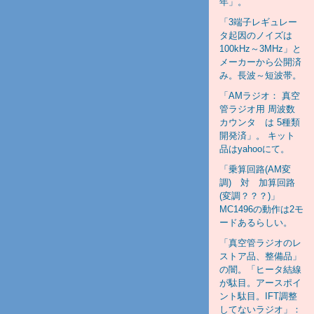
年」。
「3端子レギュレー
タ起因のノイズは
100kHz～3MHz」と
メーカーから公開済
み。長波～短波帯。
「AMラジオ： 真空
管ラジオ用 周波数
カウンタ は 5種類
開発済」。 キット
品はyahooにて。
「乗算回路(AM変
調) 対 加算回路
(変調？？？)」
MC1496の動作は2モ
ードあるらしい。
「真空管ラジオのレ
ストア品、整備品」
の闇。「ヒータ結線
が駄目。アースポイ
ント駄目。IFT調整
してないラジオ」：