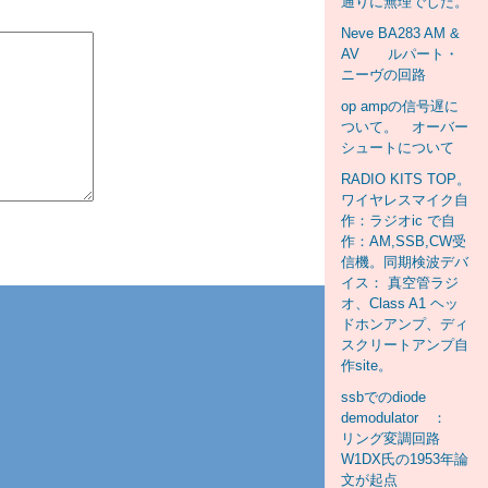
通りに無理でした。
Neve BA283 AM &
AV ルパート・
ニーヴの回路
op ampの信号遅に
ついて。 オーバー
シュートについて
RADIO KITS TOP。
ワイヤレスマイク自
作：ラジオic で自
作：AM,SSB,CW受
信機。同期検波デバ
イス： 真空管ラジ
オ、Class A1 ヘッ
ドホンアンプ、ディ
スクリートアンプ自
作site。
ssbでのdiode
demodulator ：
リング変調回路
W1DX氏の1953年論
文が起点