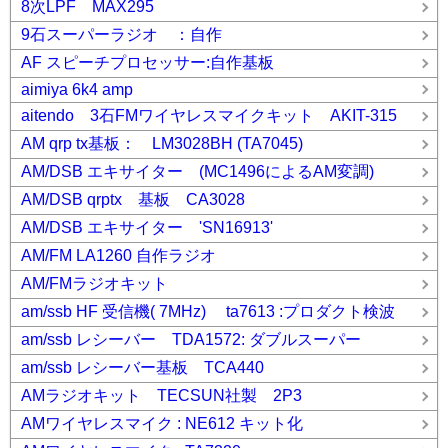
8次LPF MAX295
9石スーパーラジオ ：自作
AF スピーチプロセッサー:自作基板
aimiya 6k4 amp
aitendo 3石FMワイヤレスマイクキット AKIT-315
AM qrp tx基板： LM3028BH (TA7045)
AM/DSB エキサイター (MC1496によるAM変調)
AM/DSB qrptx 基板 CA3028
AM/DSB エキサイター 'SN16913'
AM/FM LA1260 自作ラジオ
AM/FMラジオキット
am/ssb HF 受信機( 7MHz) ta7613 :プロダクト検波
am/ssb レシーバー TDA1572: ダブルスーパー
am/ssb レシーバー基板 TCA440
AMラジオキット TECSUN社製 2P3
AMワイヤレスマイク : NE612 キット化