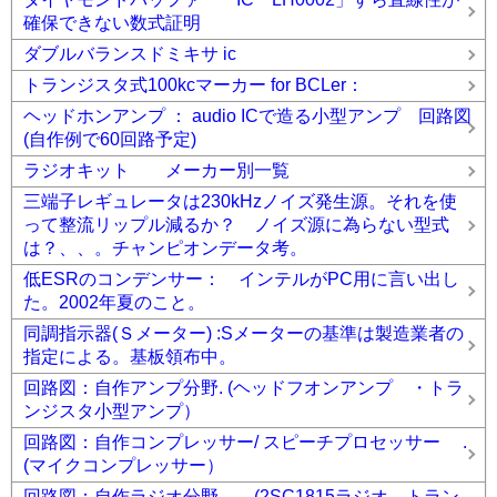
確保できない数式証明
ダブルバランスドミキサ ic
トランジスタ式100kcマーカー for BCLer：
ヘッドホンアンプ ： audio ICで造る小型アンプ 回路図
(自作例で60回路予定)
ラジオキット メーカー別一覧
三端子レギュレータは230kHzノイズ発生源。それを使
って整流リップル減るか？ ノイズ源に為らない型式
は？、、。チャンピオンデータ考。
低ESRのコンデンサー： インテルがPC用に言い出し
た。2002年夏のこと。
同調指示器(Ｓメーター) :Sメーターの基準は製造業者の
指定による。基板領布中。
回路図：自作アンプ分野. (ヘッドフオンアンプ ・トラ
ンジスタ小型アンプ）
回路図：自作コンプレッサー/ スピーチプロセッサー .
(マイクコンプレッサー）
回路図：自作ラジオ分野 (2SC1815ラジオ、トラン