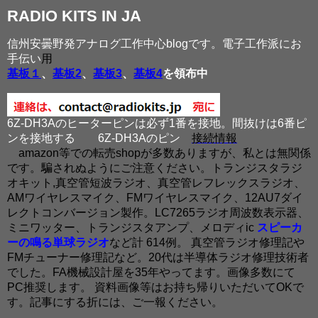
RADIO KITS IN JA
信州安曇野発アナログ工作中心blogです。電子工作派にお
手伝い
用
基板１
、
基板2
、
基板3
、
基板4
を領布中
6Z-DH3Aのヒーターピンは必ず1番を接地。間抜けは6番ピ
ンを接地する
6Z-DH3Aのピン
接続情報
amazon等での転売shopが多数ありますが、私とは無関係
です。騙されぬようにご注意ください。トランジスタラジ
オキット,真空管短波ラジオ、真空管レフレックスラジオ、
AMワイヤレスマイク、FMワイヤレスマイク、12AU7ダイ
レクトコンバージョン製作。LC7265ラジオ周波数表示器、
ミニワッター、トランジスタアンプ、メロディic
スピーカ
ーの鳴る単球ラジオ
など計 614例。 真空管ラジオ修理記や
FMチューナー修理記など。20代は半導体ラジオ修理技術者
でした。FA機械設計屋を35年やってます。画像多数にて
PC推奨します。 資料画像等はお持ち帰りいただいてOKで
す。記事にする折には、ご一報ください。