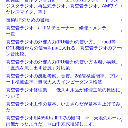
ジスタラジオ、再生式ラジオ、真空管ラジオ、AMワイ
ヤレスマイク、等 )
技術UPのための書籍
真空管ラジオ / FM チューナー 修理・メンテ
一覧
真空管ラジオの外部入力(PU端子)の使い方。 ipod等
OCL機器からの信号をpuに入れる。真空管ラジオのブー
ン音比較。
真空管ラジオの外部入力(PU端子)の使い方＆粗い実験。
「直流を流し出す音源」対応策
真空管ラジオの感度考察。音質。2極管検波能率。プレ
ート検波歪率。無限大入力インピーダンス検波
真空管ラジオ修理業 ：低スキル品が修理主流の原因に
ついて
真空管ラジオ工作の基本。いまさらだが基本を上げてみ
た。
真空管ラジオ用455Khz IFTでの疑問 ⇒ 天地のルール
は無かったようだ。⇒山中方式推奨します。