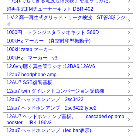
「だれでもできる電波通信実験」を造ってみた。
超再生式FMチューナーキット DBR-402
1-V-2 高一再生式グリッド・リーク検波 ST管3球ラジ
オ
1000円 トランジスタラジオキット S66D
100kHz マーカー (真空封印型振動子)
100kHzstep マーカー
100kHz マーカー v3
12.6vで聴く真空管ラジオ :12BA6,12AV6
12au7 headphone amp
12AU7 SSB復調基板
12au7 twin ダイレクトコンバージョン受信機
12au7 ヘッドホンアンプ 2sc3422
12au7 ヘッドホンアンプ 2sc3422 type2
12AU7 ヘッドホンアンプ基板。 cascaded op amp
booster :RK-196v2
12au7 ヘッドホンアンプ（led bar表示)