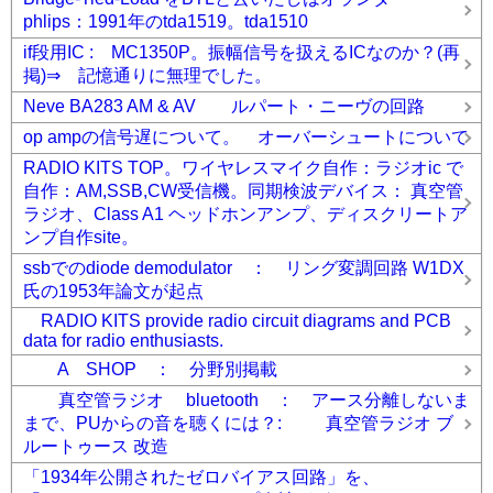
phlips：1991年のtda1519。tda1510
if段用IC : MC1350P。振幅信号を扱えるICなのか？(再
掲)⇒ 記憶通りに無理でした。
Neve BA283 AM & AV ルパート・ニーヴの回路
op ampの信号遅について。 オーバーシュートについて
RADIO KITS TOP。ワイヤレスマイク自作：ラジオic で
自作：AM,SSB,CW受信機。同期検波デバイス： 真空管
ラジオ、Class A1 ヘッドホンアンプ、ディスクリートア
ンプ自作site。
ssbでのdiode demodulator ： リング変調回路 W1DX
氏の1953年論文が起点
RADIO KITS provide radio circuit diagrams and PCB
data for radio enthusiasts.
A SHOP ： 分野別掲載
真空管ラジオ bluetooth ： アース分離しないま
まで、PUからの音を聴くには？: 真空管ラジオ ブ
ルートゥース 改造
「1934年公開されたゼロバイアス回路」を、