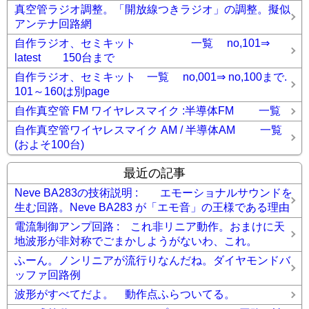
真空管ラジオ調整。「開放線つきラジオ」の調整。擬似
アンテナ回路網
自作ラジオ、セミキット 一覧 no,101⇒
latest 150台まで
自作ラジオ、セミキット 一覧 no,001⇒ no,100まで.
101～160は別page
自作真空管 FM ワイヤレスマイク :半導体FM 一覧
自作真空管ワイヤレスマイク AM / 半導体AM 一覧
(およそ100台)
最近の記事
Neve BA283の技術説明 : エモーショナルサウンドを
生む回路。Neve BA283 が「エモ音」の王様である理由
電流制御アンプ回路 : これ非リニア動作。おまけに天
地波形が非対称でごまかしようがないわ、これ。
ふーん。ノンリニアが流行りなんだね。ダイヤモンドバ
ッファ回路例
波形がすべてだよ。 動作点ふらついてる。