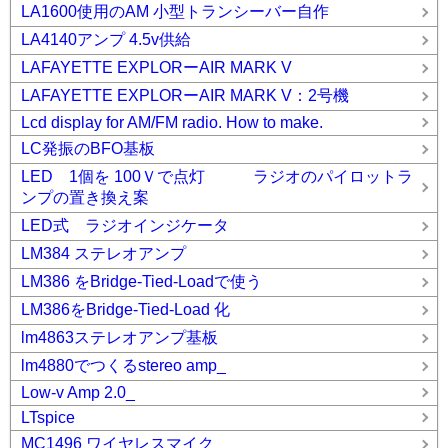
LA1600使用のAM 小型トランシーバー自作
LA4140アンプ 4.5v供給
LAFAYETTE EXPLORーAIR MARK V
LAFAYETTE EXPLORーAIR MARK V：2号機
Lcd display for AM/FM radio. How to make.
LC発振のBFO基板
LED 1個を 100Ｖで点灯 ラジオのパイロットラ
ンプの置き換え案
LED式 ラジオインジケータ
LM384 ステレオアンプ
LM386 をBridge-Tied-Loadで使う
LM386をBridge-Tied-Load 化
lm4863ステレオアンプ基板
lm4880でつくるstereo amp_
Low-v Amp 2.0_
LTspice
MC1496 ワイヤレスマイク