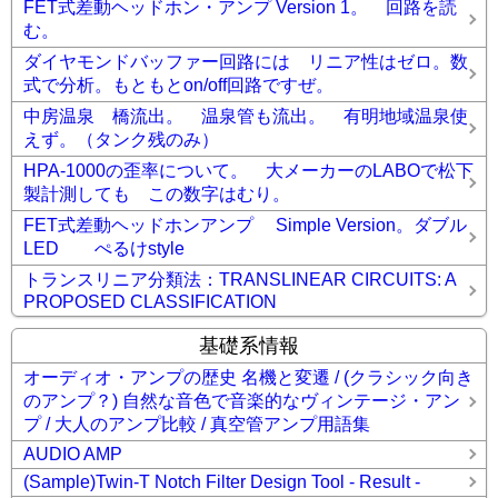
FET式差動ヘッドホン・アンプ Version 1。 回路を読
む。
ダイヤモンドバッファー回路には リニア性はゼロ。数
式で分析。もともとon/off回路ですぜ。
中房温泉 橋流出。 温泉管も流出。 有明地域温泉使
えず。（タンク残のみ）
HPA-1000の歪率について。 大メーカーのLABOで松下
製計測しても この数字はむり。
FET式差動ヘッドホンアンプ Simple Version。ダブル
LED ぺるけstyle
トランスリニア分類法：TRANSLINEAR CIRCUITS: A
PROPOSED CLASSIFICATION
基礎系情報
オーディオ・アンプの歴史 名機と変遷 / (クラシック向き
のアンプ？) 自然な音色で音楽的なヴィンテージ・アン
プ / 大人のアンプ比較 / 真空管アンプ用語集
AUDIO AMP
(Sample)Twin-T Notch Filter Design Tool - Result -