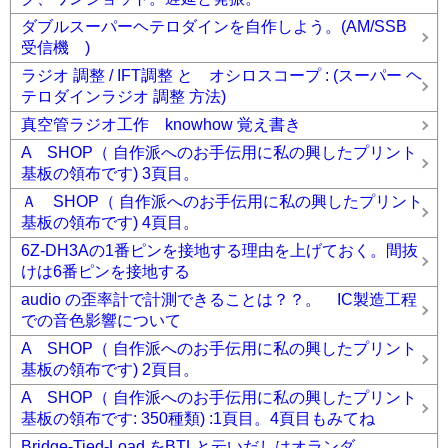
ダブルスーパーヘテロダインを自作しよう。(AM/SSB
受信機 )
ラジオ 調整 / IFT調整 と オシロスコープ : (スーパー ヘ
テロダインラジオ 調整 方法)
真空管ラジオ工作 knowhow 覚え書き
A SHOP（ 自作派へのお手伝用に私の興したプリント
基板の領布です) 3頁目。
Ａ SHOP（ 自作派へのお手伝用に私の興したプリント
基板の領布です) 4頁目。
6Z-DH3Aの1番ピンを接地する理由を上げておく。間抜
けは6番ピンを接地する
audio の歪率計で計測できることは？？。 IC製造工程
での音色影響について
A SHOP（ 自作派へのお手伝用に私の興したプリント
基板の領布です) 2頁目。
A SHOP（ 自作派へのお手伝用に私の興したプリント
基板の領布です: 350種類) :1頁目。4頁目もみてね
Bridge-Tied-Load をBTLと云いだしはオランダ