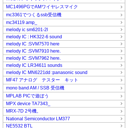
MC1496PGでAMワイヤレスマイク
mc3361でつくるssb受信機
mc34119 amp_
melody ic sm6201-2l
melody IC : HK322-6 sound
melody IC :SVM7570 here
melody IC :SVM7910 here.
melody IC :SVM7962 here.
melody IC LR34611 sounds
melody IC MN6221dd :panasonic sound
MF47 アナログ テスター キット
mono band AM / SSB 受信機
MPLAB PICで遊ぼう
MPX device TA7343_
MRX-7D 2号機。
National Semiconductor LM377
NE5532 BTL