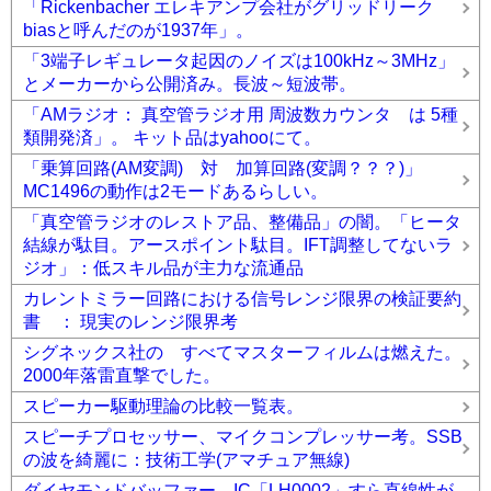
「Rickenbacher エレキアンプ会社がグリッドリーク
biasと呼んだのが1937年」。
「3端子レギュレータ起因のノイズは100kHz～3MHz」
とメーカーから公開済み。長波～短波帯。
「AMラジオ： 真空管ラジオ用 周波数カウンタ は 5種
類開発済」。 キット品はyahooにて。
「乗算回路(AM変調) 対 加算回路(変調？？？)」
MC1496の動作は2モードあるらしい。
「真空管ラジオのレストア品、整備品」の闇。「ヒータ
結線が駄目。アースポイント駄目。IFT調整してないラ
ジオ」：低スキル品が主力な流通品
カレントミラー回路における信号レンジ限界の検証要約
書 ： 現実のレンジ限界考
シグネックス社の すべてマスターフィルムは燃えた。
2000年落雷直撃でした。
スピーカー駆動理論の比較一覧表。
スピーチプロセッサー、マイクコンプレッサー考。SSB
の波を綺麗に：技術工学(アマチュア無線)
ダイヤモンドバッファー IC「LH0002」すら直線性が