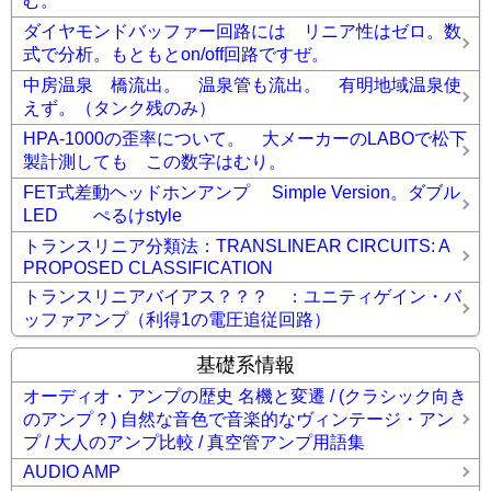
む。
ダイヤモンドバッファー回路には リニア性はゼロ。数
式で分析。もともとon/off回路ですぜ。
中房温泉 橋流出。 温泉管も流出。 有明地域温泉使
えず。（タンク残のみ）
HPA-1000の歪率について。 大メーカーのLABOで松下
製計測しても この数字はむり。
FET式差動ヘッドホンアンプ Simple Version。ダブル
LED ぺるけstyle
トランスリニア分類法：TRANSLINEAR CIRCUITS: A
PROPOSED CLASSIFICATION
トランスリニアバイアス？？？ ：ユニティゲイン・バ
ッファアンプ（利得1の電圧追従回路）
基礎系情報
オーディオ・アンプの歴史 名機と変遷 / (クラシック向き
のアンプ？) 自然な音色で音楽的なヴィンテージ・アン
プ / 大人のアンプ比較 / 真空管アンプ用語集
AUDIO AMP