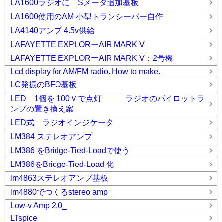
LA1600ラジオに Sメータ追加基板
LA1600使用のAM 小型トランシーバー自作
LA4140アンプ 4.5v供給
LAFAYETTE EXPLORーAIR MARK V
LAFAYETTE EXPLORーAIR MARK V：2号機
Lcd display for AM/FM radio. How to make.
LC発振のBFO基板
LED 1個を 100Ｖで点灯 ラジオのパイロットラ
ンプの置き換え案
LED式 ラジオインジケータ
LM384 ステレオアンプ
LM386 をBridge-Tied-Loadで使う
LM386をBridge-Tied-Load 化
lm4863ステレオアンプ基板
lm4880でつくるstereo amp_
Low-v Amp 2.0_
LTspice