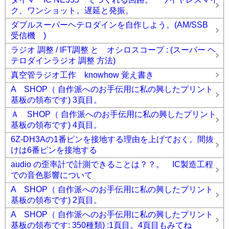
ク、ワンショット。遅延と発振。
ダブルスーパーヘテロダインを自作しよう。(AM/SSB
受信機 )
ラジオ 調整 / IFT調整 と オシロスコープ : (スーパー ヘ
テロダインラジオ 調整 方法)
真空管ラジオ工作 knowhow 覚え書き
A SHOP（ 自作派へのお手伝用に私の興したプリント
基板の領布です) 3頁目。
Ａ SHOP（ 自作派へのお手伝用に私の興したプリント
基板の領布です) 4頁目。
6Z-DH3Aの1番ピンを接地する理由を上げておく。間抜
けは6番ピンを接地する
audio の歪率計で計測できることは？？。 IC製造工程
での音色影響について
A SHOP（ 自作派へのお手伝用に私の興したプリント
基板の領布です) 2頁目。
A SHOP（ 自作派へのお手伝用に私の興したプリント
基板の領布です: 350種類) :1頁目。4頁目もみてね