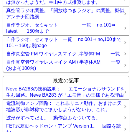
は無かったようだ。⇒山中方式推奨します。
真空管ラジオ調整。「開放線つきラジオ」の調整。擬似
アンテナ回路網
自作ラジオ、セミキット 一覧 no,101⇒
latest 150台まで
自作ラジオ、セミキット 一覧 no,001⇒ no,100まで.
101～160は別page
自作真空管 FM ワイヤレスマイク :半導体FM 一覧
自作真空管ワイヤレスマイク AM / 半導体AM 一覧
(およそ100台)
最近の記事
Neve BA283の技術説明 : エモーショナルサウンドを
生む回路。Neve BA283 が「エモ音」の王様である理由
電流制御アンプ回路 : これ非リニア動作。おまけに天
地波形が非対称でごまかしようがないわ、これ。
波形がすべてだよ。 動作点ふらついてる。
FET式差動ヘッドホン・アンプ Version 1。 回路を読