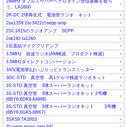
28MHz ダブルスーパーヘテロダイン受信基板を造ろ
う。LA1600
2R-DC 2球再生式 電池管ラジオ キット
2sa1359 2sc3422のsepp amp
2SC1815のラジオアンプ SEPP.
2sk192 la1260
2石直結マイクプリアンプ
3.5MHz 短波ラジオ(AM検波、プロダクト検波)
3.5MHzダイレクトコンバージョン
3A5(電池管)はいぶりっどトランスミッター
3DC-STD 真空管 高1ゲルマ検波ラジオキット
3S-STD 真空管 3球スーパーラジオキット
3S-STD 真空管 3球スーパーラジオキット 2号機
(6BY6,6DK6,6AW8)
3S-STD 真空管 3球スーパーラジオキット 3号機
(6BY6,6GK5,6BK7)
3SK59 TA2003
3V sepp mono amp 9石