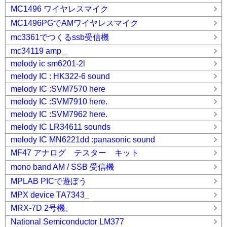
MC1496 ワイヤレスマイク
MC1496PGでAMワイヤレスマイク
mc3361でつくるssb受信機
mc34119 amp_
melody ic sm6201-2l
melody IC : HK322-6 sound
melody IC :SVM7570 here
melody IC :SVM7910 here.
melody IC :SVM7962 here.
melody IC LR34611 sounds
melody IC MN6221dd :panasonic sound
MF47 アナログ テスター キット
mono band AM / SSB 受信機
MPLAB PICで遊ぼう
MPX device TA7343_
MRX-7D 2号機。
National Semiconductor LM377