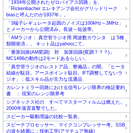
「1934年公開されたゼロバイアス回路」を、
「Rickenbacher エレキアンプ会社がグリッドリーク
biasと呼んだのが1937年」。
「3端子レギュレータ起因のノイズは100kHz～3MHz」
とメーカーから公開済み。長波～短波帯。
「AMラジオ： 真空管ラジオ用 周波数カウンタ は 5種
類開発済」。 キット品はyahooにて。
「乗算回路(AM変調) 対 加算回路(変調？？？)」
MC1496の動作は2モードあるらしい。
「真空管ラジオのレストア品、整備品」の闇。「ヒータ
結線が駄目。アースポイント駄目。IFT調整してないラ
ジオ」：低スキル品が主力な流通品
カレントミラー回路における信号レンジ限界の検証要約
書 ： 現実のレンジ限界考
シグネックス社の すべてマスターフィルムは燃えた。
2000年落雷直撃でした。
スピーカー駆動理論の比較一覧表。
スピーチプロセッサー、マイクコンプレッサー考。SSB
の波を綺麗に：技術工学(アマチュア無線)