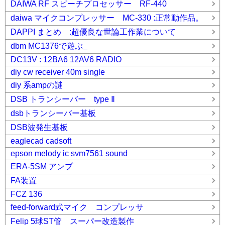
DAIWA RF スピーチプロセッサー RF-440
daiwa マイクコンプレッサー MC-330 :正常動作品。
DAPPI まとめ :超優良な世論工作業について
dbm MC1376で遊ぶ_
DC13V : 12BA6 12AV6 RADIO
diy cw receiver 40m single
diy 系ampの謎
DSB トランシーバー type Ⅱ
dsbトランシーバー基板
DSB波発生基板
eaglecad cadsoft
epson melody ic svm7561 sound
ERA-5SM アンプ
FA装置
FCZ 136
feed-forward式マイク コンプレッサ
Felip 5球ST管 スーパー改造製作