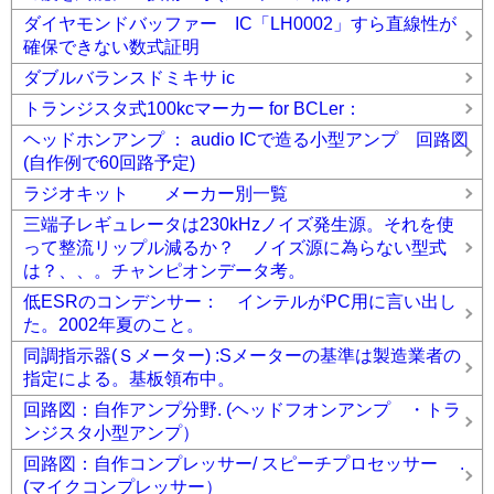
ダイヤモンドバッファー IC「LH0002」すら直線性が
確保できない数式証明
ダブルバランスドミキサ ic
トランジスタ式100kcマーカー for BCLer：
ヘッドホンアンプ ： audio ICで造る小型アンプ 回路図
(自作例で60回路予定)
ラジオキット メーカー別一覧
三端子レギュレータは230kHzノイズ発生源。それを使
って整流リップル減るか？ ノイズ源に為らない型式
は？、、。チャンピオンデータ考。
低ESRのコンデンサー： インテルがPC用に言い出し
た。2002年夏のこと。
同調指示器(Ｓメーター) :Sメーターの基準は製造業者の
指定による。基板領布中。
回路図：自作アンプ分野. (ヘッドフオンアンプ ・トラ
ンジスタ小型アンプ）
回路図：自作コンプレッサー/ スピーチプロセッサー .
(マイクコンプレッサー）