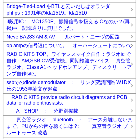
Bridge-Tied-Load をBTLと云いだしはオランダ
phlips：1991年のtda1519。tda1510
if段用IC : MC1350P。振幅信号を扱えるICなのか？(再
掲)⇒ 記憶通りに無理でした。
Neve BA283 AM & AV ルパート・ニーヴの回路
op ampの信号遅について。 オーバーシュートについて
RADIO KITS TOP。ワイヤレスマイク自作：ラジオic で
自作：AM,SSB,CW受信機。同期検波デバイス： 真空管
ラジオ、Class A1 ヘッドホンアンプ、ディスクリートア
ンプ自作site。
ssbでのdiode demodulator ： リング変調回路 W1DX
氏の1953年論文が起点
RADIO KITS provide radio circuit diagrams and PCB
data for radio enthusiasts.
A SHOP ： 分野別掲載
真空管ラジオ bluetooth ： アース分離しないま
まで、PUからの音を聴くには？: 真空管ラジオ ブ
ルートゥース 改造