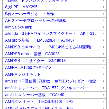
7石AM トランジスタラジオキット
8次LPF MAX295
9石スーパーラジオ ：自作
AF スピーチプロセッサー:自作基板
aimiya 6k4 amp
aitendo 3石FMワイヤレスマイクキット AKIT-315
AM qrp tx基板： LM3028BH (TA7045)
AM/DSB エキサイター (MC1496によるAM変調)
AM/DSB qrptx 基板 CA3028
AM/DSB エキサイター 'SN16913'
AM/FM LA1260 自作ラジオ
AM/FMラジオキット
am/ssb HF 受信機( 7MHz) ta7613 :プロダクト検波
am/ssb レシーバー TDA1572: ダブルスーパー
am/ssb レシーバー基板 TCA440
AMラジオキット TECSUN社製 2P3
AMワイヤレスマイク : NE612 キット化