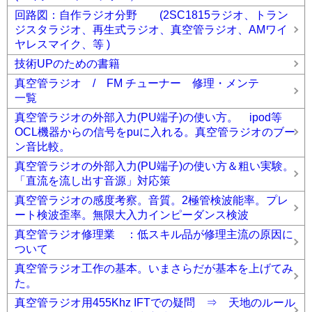
回路図：自作ラジオ分野 (2SC1815ラジオ、トラン
ジスタラジオ、再生式ラジオ、真空管ラジオ、AMワイ
ヤレスマイク、等 )
技術UPのための書籍
真空管ラジオ / FM チューナー 修理・メンテ
一覧
真空管ラジオの外部入力(PU端子)の使い方。 ipod等
OCL機器からの信号をpuに入れる。真空管ラジオのブー
ン音比較。
真空管ラジオの外部入力(PU端子)の使い方＆粗い実験。
「直流を流し出す音源」対応策
真空管ラジオの感度考察。音質。2極管検波能率。プレ
ート検波歪率。無限大入力インピーダンス検波
真空管ラジオ修理業 ：低スキル品が修理主流の原因に
ついて
真空管ラジオ工作の基本。いまさらだが基本を上げてみ
た。
真空管ラジオ用455Khz IFTでの疑問 ⇒ 天地のルール