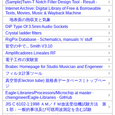
(Sample)Twin-T Notch Filter Design Tool - Result -
Internet Archive: Digital Library of Free & Borrowable
Texts, Movies, Music & Wayback Machine
地表面の熱収支と気象
DIP Type Of 3.5mm Audio Sockets
Crystal ladder filters
RigPix Database - Schematics, manuals 'n' stuff
皆空の中で... Smith V3.10
Amplificadores Lineales RF
電子工作の実験室
Brabec Homepage for Studio Musician and Engeneer
フィルタ計算ツール
真空管(Electron tube) 規格表データベース | トップペー
ジ
Eagle-Libraries/Processors/Microchip at master ·
chiengineer/Eagle-Libraries · GitHub
JIS C 6102-1:1998 ＡＭ／ＦＭ放送受信機試験方法 第
１部：一般的事項及び可聴周波測定を含む試験