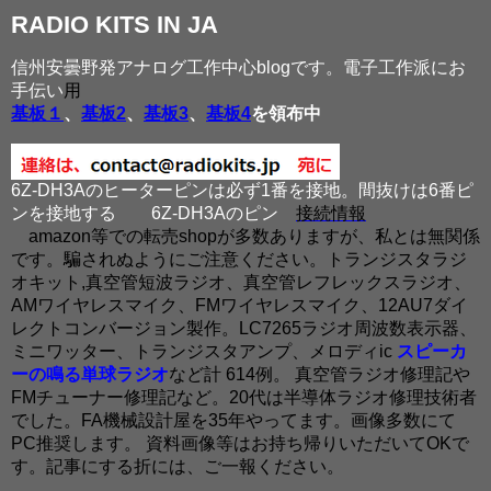
RADIO KITS IN JA
信州安曇野発アナログ工作中心blogです。電子工作派にお
手伝い
用
基板１
、
基板2
、
基板3
、
基板4
を領布中
6Z-DH3Aのヒーターピンは必ず1番を接地。間抜けは6番ピ
ンを接地する
6Z-DH3Aのピン
接続情報
amazon等での転売shopが多数ありますが、私とは無関係
です。騙されぬようにご注意ください。トランジスタラジ
オキット,真空管短波ラジオ、真空管レフレックスラジオ、
AMワイヤレスマイク、FMワイヤレスマイク、12AU7ダイ
レクトコンバージョン製作。LC7265ラジオ周波数表示器、
ミニワッター、トランジスタアンプ、メロディic
スピーカ
ーの鳴る単球ラジオ
など計 614例。 真空管ラジオ修理記や
FMチューナー修理記など。20代は半導体ラジオ修理技術者
でした。FA機械設計屋を35年やってます。画像多数にて
PC推奨します。 資料画像等はお持ち帰りいただいてOKで
す。記事にする折には、ご一報ください。