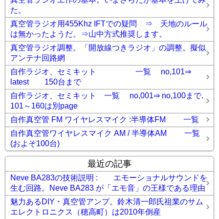
た。
真空管ラジオ用455Khz IFTでの疑問 ⇒ 天地のルール
は無かったようだ。⇒山中方式推奨します。
真空管ラジオ調整。「開放線つきラジオ」の調整。擬似
アンテナ回路網
自作ラジオ、セミキット 一覧 no,101⇒
latest 150台まで
自作ラジオ、セミキット 一覧 no,001⇒ no,100まで.
101～160は別page
自作真空管 FM ワイヤレスマイク :半導体FM 一覧
自作真空管ワイヤレスマイク AM / 半導体AM 一覧
(およそ100台)
最近の記事
Neve BA283の技術説明 : エモーショナルサウンドを
生む回路。Neve BA283 が「エモ音」の王様である理由
魅力あるDIY・真空管アンプ。鈴木清一郎氏祖業のサム
エレクトロニクス（穂高町）は2010年倒産