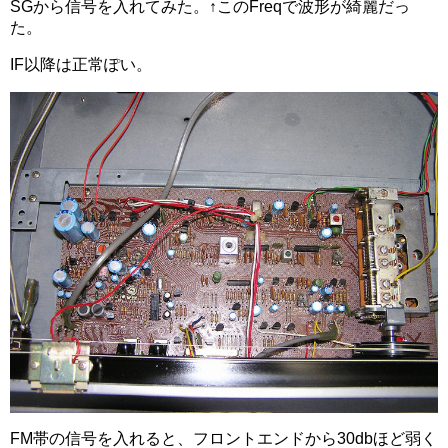
SGから信号を入れてみた。↑このFreqで波形が綺麗だっ
た。
IF以降は正常ぽい。
FM帯の信号を入れると、フロントエンドから30dbほど弱く