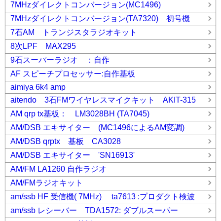
7MHzダイレクトコンバージョン(MC1496)
7MHzダイレクトコンバージョン(TA7320) 初号機
7石AM トランジスタラジオキット
8次LPF MAX295
9石スーパーラジオ ：自作
AF スピーチプロセッサー:自作基板
aimiya 6k4 amp
aitendo 3石FMワイヤレスマイクキット AKIT-315
AM qrp tx基板： LM3028BH (TA7045)
AM/DSB エキサイター (MC1496によるAM変調)
AM/DSB qrptx 基板 CA3028
AM/DSB エキサイター 'SN16913'
AM/FM LA1260 自作ラジオ
AM/FMラジオキット
am/ssb HF 受信機( 7MHz) ta7613 :プロダクト検波
am/ssb レシーバー TDA1572: ダブルスーパー