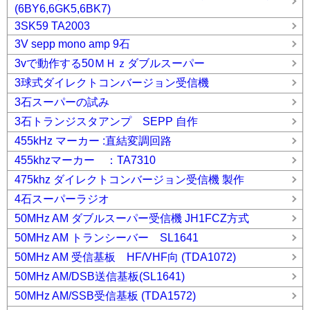
(6BY6,6GK5,6BK7)
3SK59 TA2003
3V sepp mono amp 9石
3vで動作する50ＭＨｚダブルスーパー
3球式ダイレクトコンバージョン受信機
3石スーパーの試み
3石トランジスタアンプ SEPP 自作
455kHz マーカー :直結変調回路
455khzマーカー ：TA7310
475khz ダイレクトコンバージョン受信機 製作
4石スーパーラジオ
50MHz AM ダブルスーパー受信機 JH1FCZ方式
50MHz AM トランシーバー SL1641
50MHz AM 受信基板 HF/VHF向 (TDA1072)
50MHz AM/DSB送信基板(SL1641)
50MHz AM/SSB受信基板 (TDA1572)