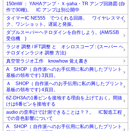
150mW ： YAHAアンプ・Ｘ-yaha・TR アンプ回路図 (自
作で30種)。 IC アンプは別公開中
タイマーIC NE555 でつくれる回路。 ワイヤレスマイ
ク、ワンショット。遅延と発振。
ダブルスーパーヘテロダインを自作しよう。(AM/SSB
受信機 )
ラジオ 調整 / IFT調整 と オシロスコープ : (スーパー ヘ
テロダインラジオ 調整 方法)
真空管ラジオ工作 knowhow 覚え書き
A SHOP（ 自作派へのお手伝用に私の興したプリント
基板の領布です) 3頁目。
Ａ SHOP（ 自作派へのお手伝用に私の興したプリント
基板の領布です) 4頁目。
6Z-DH3Aの1番ピンを接地する理由を上げておく。間抜
けは6番ピンを接地する
audio の歪率計で計測できることは？？。 IC製造工程
での音色影響について
A SHOP（ 自作派へのお手伝用に私の興したプリント