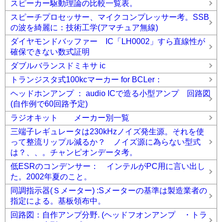
スピーカー駆動理論の比較一覧表。
スピーチプロセッサー、マイクコンプレッサー考。SSB
の波を綺麗に：技術工学(アマチュア無線)
ダイヤモンドバッファー IC「LH0002」すら直線性が
確保できない数式証明
ダブルバランスドミキサ ic
トランジスタ式100kcマーカー for BCLer：
ヘッドホンアンプ ： audio ICで造る小型アンプ 回路図
(自作例で60回路予定)
ラジオキット メーカー別一覧
三端子レギュレータは230kHzノイズ発生源。それを使
って整流リップル減るか？ ノイズ源に為らない型式
は？、、。チャンピオンデータ考。
低ESRのコンデンサー： インテルがPC用に言い出し
た。2002年夏のこと。
同調指示器(Ｓメーター) :Sメーターの基準は製造業者の
指定による。基板領布中。
回路図：自作アンプ分野. (ヘッドフオンアンプ ・トラ