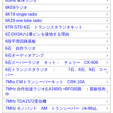
6GH8 単球ラジオ
6KE8ラジオ
6KT8 single radio
6KZ8 one tube radio
6TR-STD 6石 トランジスタラジオキット
6Z-DH3Aの1番ピンを接地する理由
6段平滑回路基板
6石 自作ラジオ
6石オーディオアンプ
6石スーパーラジオ キット： チェリー CK-606
6石トランジスタラジオ ： 7石、8石、9石 スー
パー
7Mhz CWトランシーバーキット CRK-10A
7MHz 自作短波ラジオ(LA1600) +BFO回路 ：基板領布
中
7MHz TDA1572受信機
7MHz モノバンド AM トランシーバー（rk-96a)。