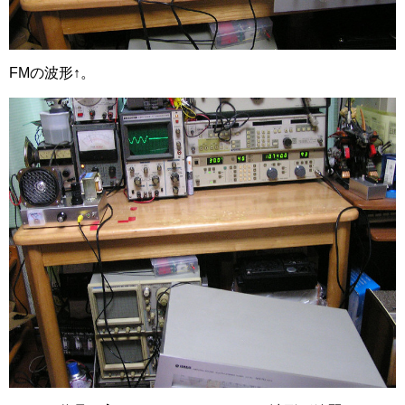
FMの波形↑。