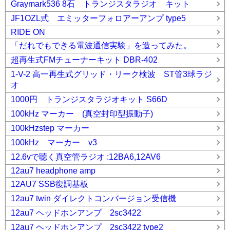
Graymark536 8石 トランジスタラジオ キット
JF1OZL式 エミッターフォロアーアンプ type5
RIDE ON
「だれでもできる電波通信実験」を造ってみた。
超再生式FMチューナーキット DBR-402
1-V-2 高一再生式グリッド・リーク検波 ST管3球ラジ
オ
1000円 トランジスタラジオキット S66D
100kHz マーカー (真空封印型振動子)
100kHzstep マーカー
100kHz マーカー v3
12.6vで聴く真空管ラジオ :12BA6,12AV6
12au7 headphone amp
12AU7 SSB復調基板
12au7 twin ダイレクトコンバージョン受信機
12au7 ヘッドホンアンプ 2sc3422
12au7 ヘッドホンアンプ 2sc3422 type2