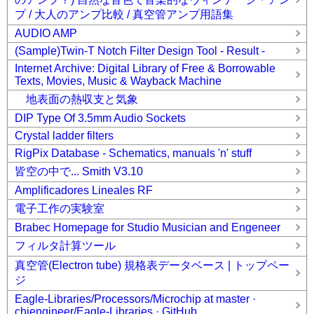
プ / 大人のアンプ比較 / 真空管アンプ用語集
AUDIO AMP
(Sample)Twin-T Notch Filter Design Tool - Result -
Internet Archive: Digital Library of Free & Borrowable
Texts, Movies, Music & Wayback Machine
地表面の熱収支と気象
DIP Type Of 3.5mm Audio Sockets
Crystal ladder filters
RigPix Database - Schematics, manuals 'n' stuff
皆空の中で... Smith V3.10
Amplificadores Lineales RF
電子工作の実験室
Brabec Homepage for Studio Musician and Engeneer
フィルタ計算ツール
真空管(Electron tube) 規格表データベース | トップペー
ジ
Eagle-Libraries/Processors/Microchip at master ·
chiengineer/Eagle-Libraries · GitHub