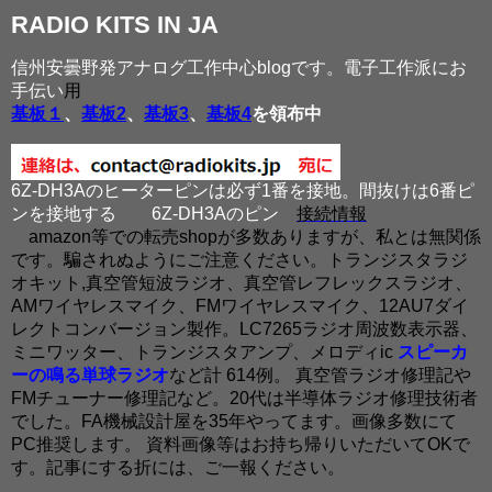
RADIO KITS IN JA
信州安曇野発アナログ工作中心blogです。電子工作派にお
手伝い
用
基板１
、
基板2
、
基板3
、
基板4
を領布中
6Z-DH3Aのヒーターピンは必ず1番を接地。間抜けは6番ピ
ンを接地する
6Z-DH3Aのピン
接続情報
amazon等での転売shopが多数ありますが、私とは無関係
です。騙されぬようにご注意ください。トランジスタラジ
オキット,真空管短波ラジオ、真空管レフレックスラジオ、
AMワイヤレスマイク、FMワイヤレスマイク、12AU7ダイ
レクトコンバージョン製作。LC7265ラジオ周波数表示器、
ミニワッター、トランジスタアンプ、メロディic
スピーカ
ーの鳴る単球ラジオ
など計 614例。 真空管ラジオ修理記や
FMチューナー修理記など。20代は半導体ラジオ修理技術者
でした。FA機械設計屋を35年やってます。画像多数にて
PC推奨します。 資料画像等はお持ち帰りいただいてOKで
す。記事にする折には、ご一報ください。