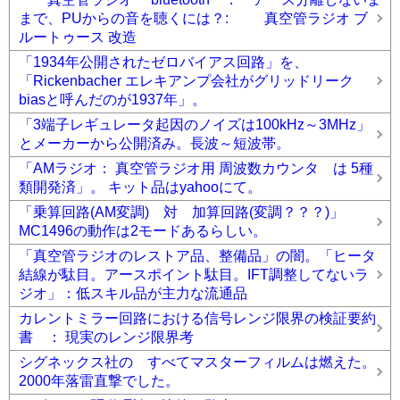
まで、PUからの音を聴くには？: 真空管ラジオ ブ
ルートゥース 改造
「1934年公開されたゼロバイアス回路」を、
「Rickenbacher エレキアンプ会社がグリッドリーク
biasと呼んだのが1937年」。
「3端子レギュレータ起因のノイズは100kHz～3MHz」
とメーカーから公開済み。長波～短波帯。
「AMラジオ： 真空管ラジオ用 周波数カウンタ は 5種
類開発済」。 キット品はyahooにて。
「乗算回路(AM変調) 対 加算回路(変調？？？)」
MC1496の動作は2モードあるらしい。
「真空管ラジオのレストア品、整備品」の闇。「ヒータ
結線が駄目。アースポイント駄目。IFT調整してないラ
ジオ」：低スキル品が主力な流通品
カレントミラー回路における信号レンジ限界の検証要約
書 ： 現実のレンジ限界考
シグネックス社の すべてマスターフィルムは燃えた。
2000年落雷直撃でした。