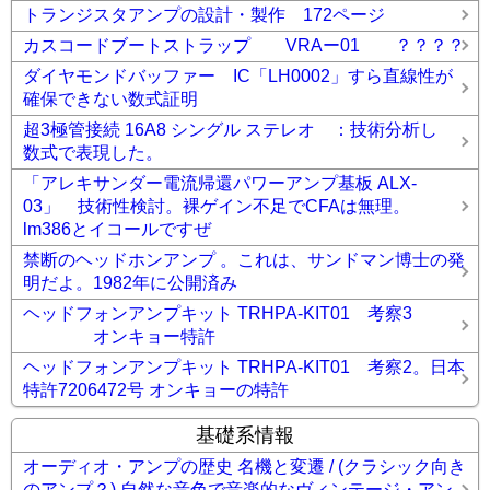
トランジスタアンプの設計・製作 172ページ
カスコードブートストラップ VRAー01 ？？？？
ダイヤモンドバッファー IC「LH0002」すら直線性が
確保できない数式証明
超3極管接続 16A8 シングル ステレオ ：技術分析し
数式で表現した。
「アレキサンダー電流帰還パワーアンプ基板 ALX-
03」 技術性検討。裸ゲイン不足でCFAは無理。
lm386とイコールですぜ
禁断のヘッドホンアンプ 。これは、サンドマン博士の発
明だよ。1982年に公開済み
ヘッドフォンアンプキット TRHPA-KIT01 考察3
オンキョー特許
ヘッドフォンアンプキット TRHPA-KIT01 考察2。日本
特許7206472号 オンキョーの特許
基礎系情報
オーディオ・アンプの歴史 名機と変遷 / (クラシック向き
のアンプ？) 自然な音色で音楽的なヴィンテージ・アン