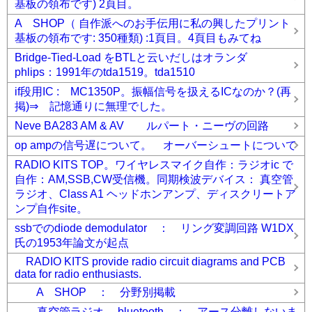
基板の領布です) 2頁目。
A SHOP（ 自作派へのお手伝用に私の興したプリント
基板の領布です: 350種類) :1頁目。4頁目もみてね
Bridge-Tied-Load をBTLと云いだしはオランダ
phlips：1991年のtda1519。tda1510
if段用IC : MC1350P。振幅信号を扱えるICなのか？(再
掲)⇒ 記憶通りに無理でした。
Neve BA283 AM & AV ルパート・ニーヴの回路
op ampの信号遅について。 オーバーシュートについて
RADIO KITS TOP。ワイヤレスマイク自作：ラジオic で
自作：AM,SSB,CW受信機。同期検波デバイス： 真空管
ラジオ、Class A1 ヘッドホンアンプ、ディスクリートア
ンプ自作site。
ssbでのdiode demodulator ： リング変調回路 W1DX
氏の1953年論文が起点
RADIO KITS provide radio circuit diagrams and PCB
data for radio enthusiasts.
A SHOP ： 分野別掲載
真空管ラジオ bluetooth ： アース分離しないま