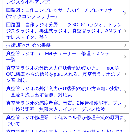
ンジスタ小型アンプ）
回路図：自作コンプレッサー/ スピーチプロセッサー .
(マイクコンプレッサー）
回路図：自作ラジオ分野 (2SC1815ラジオ、トラン
ジスタラジオ、再生式ラジオ、真空管ラジオ、AMワイ
ヤレスマイク、等 )
技術UPのための書籍
真空管ラジオ / FM チューナー 修理・メンテ
一覧
真空管ラジオの外部入力(PU端子)の使い方。 ipod等
OCL機器からの信号をpuに入れる。真空管ラジオのブー
ン音比較。
真空管ラジオの外部入力(PU端子)の使い方＆粗い実験。
「直流を流し出す音源」対応策
真空管ラジオの感度考察。音質。2極管検波能率。プレ
ート検波歪率。無限大入力インピーダンス検波
真空管ラジオ修理業 ：低スキル品が修理主流の原因に
ついて
真空管ラジオ工作の基本。いまさらだが基本を上げてみ