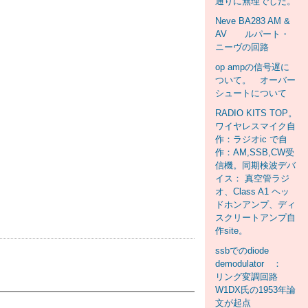
通りに無理でした。
Neve BA283 AM &
AV ルパート・
ニーヴの回路
op ampの信号遅に
ついて。 オーバー
シュートについて
RADIO KITS TOP。
ワイヤレスマイク自
作：ラジオic で自
作：AM,SSB,CW受
信機。同期検波デバ
イス： 真空管ラジ
オ、Class A1 ヘッ
ドホンアンプ、ディ
スクリートアンプ自
作site。
ssbでのdiode
demodulator ：
リング変調回路
W1DX氏の1953年論
文が起点