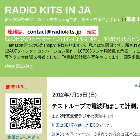
RADIO KITS IN JA
基板
信州安曇野発アナログ工作中心blogです。電子工作派にお手伝い
用
6Z-DH3Aのヒーターピンは必ず1番を接地。間抜けは6番ピ
amazon等での転売shopが多数ありますが、私とは無関係です。騙
12AU7ダイレクトコンバージョン製作。LC7265ラジオ周波数表示器、
導体ラジオ修理技術者でした。FA機械設計屋を35年やってます。画像多
since 2011/Aug
«
携帯URL
2012年7月15日 (日)
テストループで電波飛ばして計測
まだ
2球真空管ラジオ
の実験中です。
前回は6EH7を使ったECO
でした。
6HA5
でも同じですが、3極管での混合は6BY6
携帯にURLを送る