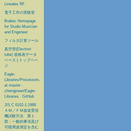
Lineales RF
電子工作の実験室
Brabec Homepage
for Studio Musician
and Engeneer
フィルタ計算ツール
真空管(Electron
tube) 規格表データ
ベース | トップペー
ジ
Eagle-
Libraries/Processors/Microchip
at master ·
chiengineer/Eagle-
Libraries · GitHub
JIS C 6102-1:1998
ＡＭ／ＦＭ放送受信
機試験方法 第１
部：一般的事項及び
可聴周波測定を含む