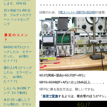
します。VFA-01
＊＊＊＊＊＊＊＊＊＊＊＊＊＊＊＊＊＊＊＊＊
15Ｖ供給で1.4W 出
比較のため、2
球スーパー (6BY6+6GH8)
の波形
力 フルディスクリ
ート ヘッドホンア
ンプ
最近のコメン
ト
RADIO KITS
(
クリ
ックしたら エラー
だった。 pc壊れ
た？？？
)
通行人1号
(
クリック
したら エラーだっ
6GJ7(局発+混合)+6GJ7(IF+AF)
と
た。 pc壊れ
た？？？
)
6BY6+6GH8(IF+AF)
の差は
18db以上、、、、。
しんいち
(
lm386 ア
6BY6に勝る混合方法は、難しいですね。
ンプ. 3Ｖで動作
)
「
単球で変換
するよりは、複合管のほうがマシ
水川
(
引っ越しして
たら壊れた テスト