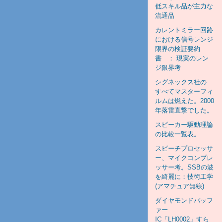
低スキル品が主力な
流通品
カレントミラー回路
における信号レンジ
限界の検証要約
書 ： 現実のレン
ジ限界考
シグネックス社の
すべてマスターフィ
ルムは燃えた。2000
年落雷直撃でした。
スピーカー駆動理論
の比較一覧表。
スピーチプロセッサ
ー、マイクコンプレ
ッサー考。SSBの波
を綺麗に：技術工学
(アマチュア無線)
ダイヤモンドバッフ
ァー
IC「LH0002」すら