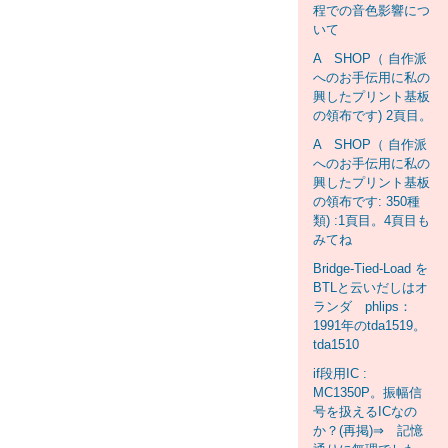
程での音色影響につ
いて
A SHOP（ 自作派
へのお手伝用に私の
興したプリント基板
の領布です) 2頁目。
A SHOP（ 自作派
へのお手伝用に私の
興したプリント基板
の領布です: 350種
類) :1頁目。4頁目も
みてね
Bridge-Tied-Load を
BTLと云いだしはオ
ランダ phlips：
1991年のtda1519。
tda1510
if段用IC :
MC1350P。振幅信
号を扱えるICなの
か？(再掲)⇒ 記憶