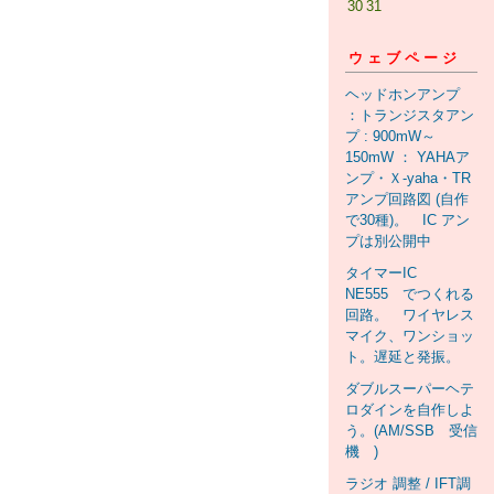
30
31
ウェブページ
ヘッドホンアンプ
：トランジスタアン
プ : 900mW～
150mW ： YAHAア
ンプ・Ｘ-yaha・TR
アンプ回路図 (自作
で30種)。 IC アン
プは別公開中
タイマーIC
NE555 でつくれる
回路。 ワイヤレス
マイク、ワンショッ
ト。遅延と発振。
ダブルスーパーヘテ
ロダインを自作しよ
う。(AM/SSB 受信
機 )
ラジオ 調整 / IFT調