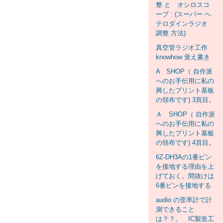
整 と オシロスコ
ープ : (スーパー ヘ
テロダインラジオ
調整 方法)
真空管ラジオ工作
knowhow 覚え書き
A SHOP（ 自作派
へのお手伝用に私の
興したプリント基板
の領布です) 3頁目。
Ａ SHOP（ 自作派
へのお手伝用に私の
興したプリント基板
の領布です) 4頁目。
6Z-DH3Aの1番ピン
を接地する理由を上
げておく。間抜けは
6番ピンを接地する
audio の歪率計で計
測できること
は？？。 IC製造工