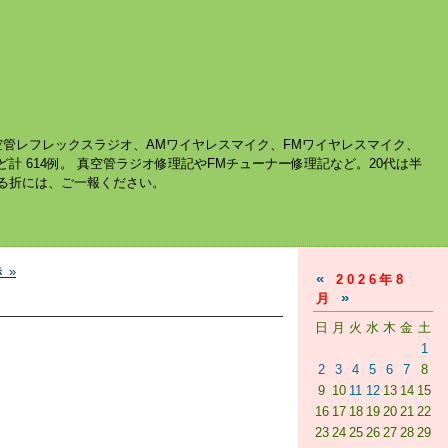
空管レフレックスラジオ、AMワイヤレスマイク、FMワイヤレスマイク、
ど計 614例。 真空管ラジオ修理記やFMチューナー修理記など。20代は半
する折には、ご一報ください。
 »
«
2026年8
»
月
日
月
火
水
木
金
土
1
2
3
4
5
6
7
8
9
10
11
12
13
14
15
16
17
18
19
20
21
22
23
24
25
26
27
28
29