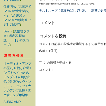
http://app.dcnblog.jp/t/trackback/549708/29373937
佐藤明弘（元三洋で
テストループで電波飛ばして計測。 調整の必
LA1600の設計者で
す）
(
LA1600 と
LA1260 の感度差 :
コメント
SN=53dB時
)
Daishi
(
真空管ラジ
オの局部発振確
コメントを投稿
認 ： オシロスコ
コメントは記事の投稿者が承認するまで表示さ
ープ
)
名前：
(必須)
基礎系情報
この情報を登録する
オーディオ・アンプ
の歴史 名機と変遷 /
コメント：
(クラシック向きの
アンプ？) 自然な音
色で音楽的なヴィン
テージ・アンプ / 大
人のアンプ比較 / 真
空管アンプ用語集
AUDIO AMP