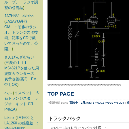
ループ。 ラジオ調
整の必需品
)
JA7HNV akisho
(
JA1AYO丹羽
OM ：初歩のラジ
オ。トランジスタ技
術。記事をCDで戴
いておったので、公
開。
)
さんぴんざむらい
(
三菱のＩＩＬ
M54821Pを使った周
波数カウンターの
表示改善(案2) FM
帯もOK
)
***************************************************
ハル
(
イスペット 6
TOP PAGE
石トランジスタ ラ
投稿時刻 10:47
実験中 2球 (6KT8＋6JC6)⇒6GJ7+6GJ7
|
ジオ キット CR-
P461A
)
takinx
(
LA1600 と
トラックバック
LA1260 の感度差 :
このページのトラックバックURL：
SN=53dB時
)