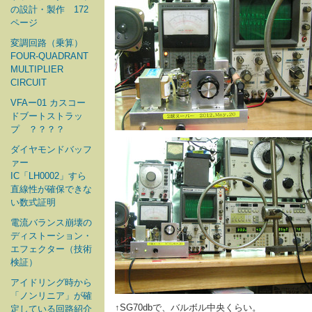
の設計・製作 172
ページ
変調回路（乗算）
FOUR-QUADRANT
MULTIPLIER
CIRCUIT
VFAー01 カスコー
ドブートストラッ
プ ？？？？
ダイヤモンドバッフ
ァー
IC「LH0002」すら
直線性が確保できな
い数式証明
電流バランス崩壊の
ディストーション・
エフェクター（技術
検証）
アイドリング時から
「ノンリニア」が確
↑SG70dbで、バルボル中央くらい。
定している回路紹介