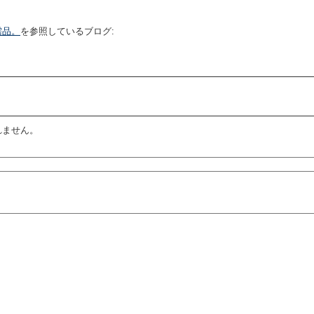
需品。
を参照しているブログ:
れません。