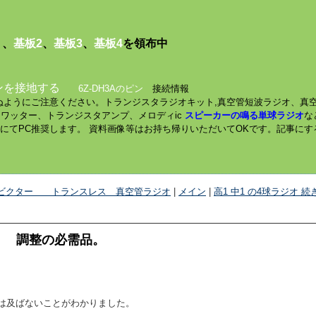
１
、
基板2
、
基板3
、
基板4
を領布中
ンを接地する
6Z-DH3Aのピン
接続情報
されぬようにご注意ください。トランジスタラジオキット,真空管短波ラジオ、真
ミニワッター、トランジスタアンプ、メロディic
スピーカーの鳴る単球ラジオ
な
数にてPC推奨します。 資料画像等はお持ち帰りいただいてOKです。記事に
 ビクター トランスレス 真空管ラジオ
|
メイン
|
高1 中1 の4球ラジオ 続き
。 調整の必需品。
には及ばないことがわかりました。