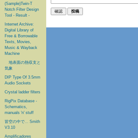
(Sample)Twin-T
Notch Filter Design
Tool - Result -
Internet Archive:
Digital Library of
Free & Borrowable
Texts, Movies,
Music & Wayback
Machine
地表面の熱収支と
気象
DIP Type Of 3.5mm
Audio Sockets
Crystal ladder filters
RigPix Database -
Schematics,
manuals 'n' stuff
皆空の中で... Smith
V3.10
Amplificadores