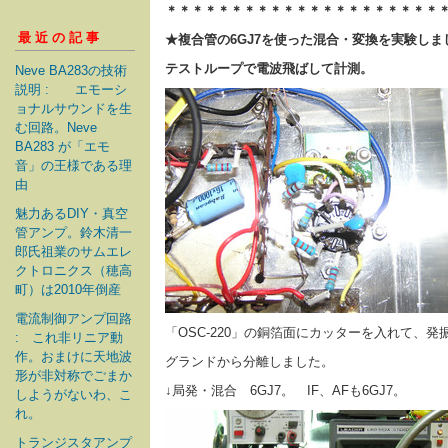
＊＊＊＊＊＊＊＊＊＊＊＊＊＊＊＊＊＊＊＊＊
最近の記事
★複合管の6GJ7を使った混合・変換を実験しま
テストループで電波飛ばして計測。
Neve BA283の技術
説明 : エモーシ
ョナルサウンドを生
む回路。Neve
BA283 が「エモ
音」の王様である理
由
魅力あるDIY・真空
管アンプ。鈴木清一
郎氏祖業のサムエレ
クトロニクス（穂高
町）は2010年倒産
電流制御アンプ回路
「OSC-220」の銅箔面にカッターを入れて、
: これ非リニア動
作。おまけに天地波
グランドから分離しました。
形が非対称でごまか
↓局発・混合 6GJ7。 IF、AFも6GJ7。
しようがないわ、こ
れ。
トランジスタアンプ