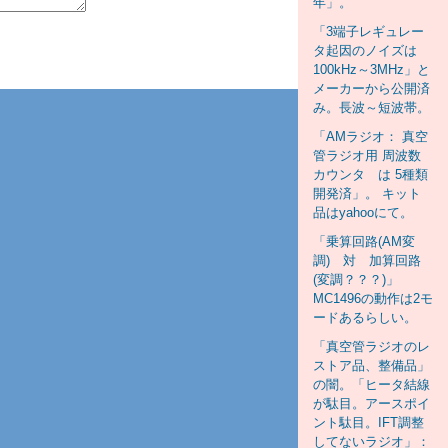
年」。
「3端子レギュレー
タ起因のノイズは
100kHz～3MHz」と
メーカーから公開済
み。長波～短波帯。
「AMラジオ： 真空
管ラジオ用 周波数
カウンタ は 5種類
開発済」。 キット
品はyahooにて。
「乗算回路(AM変
調) 対 加算回路
(変調？？？)」
MC1496の動作は2モ
ードあるらしい。
「真空管ラジオのレ
ストア品、整備品」
の闇。「ヒータ結線
が駄目。アースポイ
ント駄目。IFT調整
してないラジオ」：