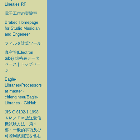
Lineales RF
電子工作の実験室
Brabec Homepage
for Studio Musician
and Engeneer
フィルタ計算ツール
真空管(Electron
tube) 規格表データ
ベース | トップペー
ジ
Eagle-
Libraries/Processors/Microchip
at master ·
chiengineer/Eagle-
Libraries · GitHub
JIS C 6102-1:1998
ＡＭ／ＦＭ放送受信
機試験方法 第１
部：一般的事項及び
可聴周波測定を含む