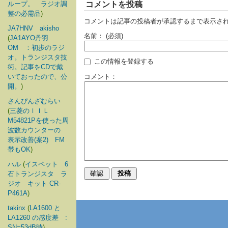
ループ。 ラジオ調
コメントを投稿
整の必需品
)
コメントは記事の投稿者が承認するまで表示さ
JA7HNV akisho
名前：
(必須)
(
JA1AYO丹羽
OM ：初歩のラジ
オ。トランジスタ技
この情報を登録する
術。記事をCDで戴
いておったので、公
コメント：
開。
)
さんぴんざむらい
(
三菱のＩＩＬ
M54821Pを使った周
波数カウンターの
表示改善(案2) FM
帯もOK
)
ハル
(
イスペット 6
石トランジスタ ラ
ジオ キット CR-
P461A
)
takinx
(
LA1600 と
LA1260 の感度差 :
SN=53dB時
)