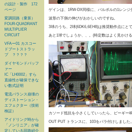
の設計・製作 172
ページ
ゲインは、1RW-DX同様に、バルボルの1レンジ
変調回路（乗算）
波形の下側の伸びがおかしいのですね。
FOUR-QUADRANT
3球のうち、2球(6DK6,6EH8)は推奨動作点に
MULTIPLIER
CIRCUIT
あと1球でしょうか、、。(時定数はよく見かける
VFAー01 カスコー
ドブートストラッ
プ ？？？？
ダイヤモンドバッフ
ァー
IC「LH0002」すら
直線性が確保できな
い数式証明
電流バランス崩壊の
ディストーション・
エフェクター（技術
検証）
カソード抵抗を小さくしていったら、ピーギー
アイドリング時から
OUT PUT トランスに、103をパラ付けしました
「ノンリニア」が確
定している回路紹介