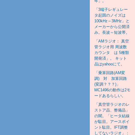
年」。
「3端子レギュレー
タ起因のノイズは
100kHz～3MHz」と
メーカーから公開済
み。長波～短波帯。
「AMラジオ： 真空
管ラジオ用 周波数
カウンタ は 5種類
開発済」。 キット
品はyahooにて。
「乗算回路(AM変
調) 対 加算回路
(変調？？？)」
MC1496の動作は2モ
ードあるらしい。
「真空管ラジオのレ
ストア品、整備品」
の闇。「ヒータ結線
が駄目。アースポイ
ント駄目。IFT調整
してないラジオ」：