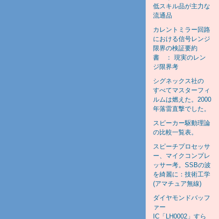
低スキル品が主力な
流通品
カレントミラー回路
における信号レンジ
限界の検証要約
書 ： 現実のレン
ジ限界考
シグネックス社の
すべてマスターフィ
ルムは燃えた。2000
年落雷直撃でした。
スピーカー駆動理論
の比較一覧表。
スピーチプロセッサ
ー、マイクコンプレ
ッサー考。SSBの波
を綺麗に：技術工学
(アマチュア無線)
ダイヤモンドバッフ
ァー
IC「LH0002」すら