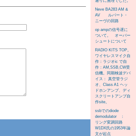
通りに無理でした。
Neve BA283 AM &
AV ルパート・
ニーヴの回路
op ampの信号遅に
ついて。 オーバー
シュートについて
RADIO KITS TOP。
ワイヤレスマイク自
作：ラジオic で自
作：AM,SSB,CW受
信機。同期検波デバ
イス： 真空管ラジ
オ、Class A1 ヘッ
ドホンアンプ、ディ
スクリートアンプ自
作site。
ssbでのdiode
demodulator ：
リング変調回路
W1DX氏の1953年論
文が起点