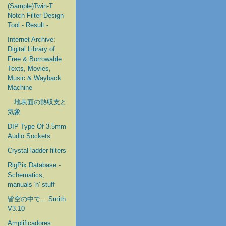
(Sample)Twin-T
Notch Filter Design
Tool - Result -
Internet Archive:
Digital Library of
Free & Borrowable
Texts, Movies,
Music & Wayback
Machine
地表面の熱収支と
気象
DIP Type Of 3.5mm
Audio Sockets
Crystal ladder filters
RigPix Database -
Schematics,
manuals 'n' stuff
皆空の中で... Smith
V3.10
Amplificadores