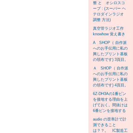
整 と オシロスコ
ープ : (スーパー ヘ
テロダインラジオ
調整 方法)
真空管ラジオ工作
knowhow 覚え書き
A SHOP（ 自作派
へのお手伝用に私の
興したプリント基板
の領布です) 3頁目。
Ａ SHOP（ 自作派
へのお手伝用に私の
興したプリント基板
の領布です) 4頁目。
6Z-DH3Aの1番ピン
を接地する理由を上
げておく。間抜けは
6番ピンを接地する
audio の歪率計で計
測できること
は？？。 IC製造工