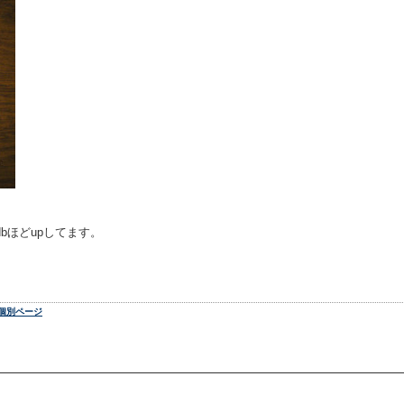
5dbほどupしてます。
個別ページ