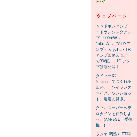
30
31
ウェブページ
ヘッドホンアンプ
：トランジスタアン
プ : 900mW～
150mW ： YAHAア
ンプ・Ｘ-yaha・TR
アンプ回路図 (自作
で30種)。 IC アン
プは別公開中
タイマーIC
NE555 でつくれる
回路。 ワイヤレス
マイク、ワンショッ
ト。遅延と発振。
ダブルスーパーヘテ
ロダインを自作しよ
う。(AM/SSB 受信
機 )
ラジオ 調整 / IFT調