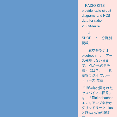
RADIO KITS
provide radio circuit
diagrams and PCB
data for radio
enthusiasts.
A
SHOP ： 分野別
掲載
真空管ラジオ
bluetooth ： アー
ス分離しないまま
で、PUからの音を
聴くには？: 真
空管ラジオ ブルー
トゥース 改造
「1934年公開された
ゼロバイアス回路」
を、「Rickenbacher
エレキアンプ会社が
グリッドリーク bias
と呼んだのが1937