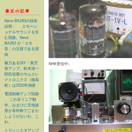
最近の記事
Neve BA283の技術
説明 : エモーシ
ョナルサウンドを生
む回路。Neve
BA283 が「エモ
音」の王様である理
由
魅力あるDIY・真空
NHK受信中↓
管アンプ。鈴木清一
郎氏祖業のサムエレ
クトロニクス（穂高
町）は2010年倒産
電流制御アンプ回路
: これ非リニア動
作。おまけに天地波
形が非対称でごまか
しようがないわ、こ
れ。
トランジスタアンプ