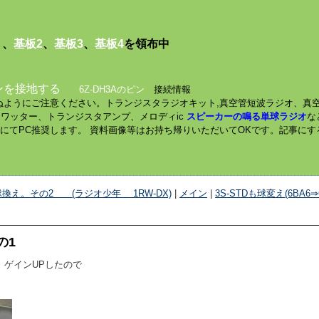
１
、
基板2
、
基板3
、
基板4
を領布中
ンを接地する
6Z-DH3Aのピン
接続情報
されぬようにご注意ください。トランジスタラジオキット,真空管短波ラジオ、真
ミニワッター、トランジスタアンプ、メロディic
スピーカーの鳴る単球ラジオ
な
数にてPC推奨します。 資料画像等はお持ち帰りいただいてOKです。記事に
8に球換え。その2 (ラジオ少年 1RW-DX)
|
メイン
|
3S-STDも球変え(6BA6
の1
で、ゲインUPしたので