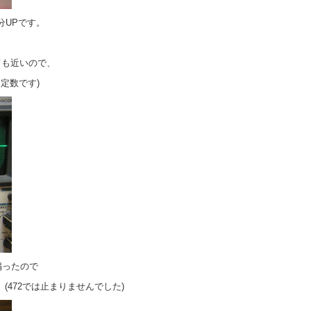
分UPです。
とても近いので、
定数です)
鳴ったので
。(472では止まりませんでした)