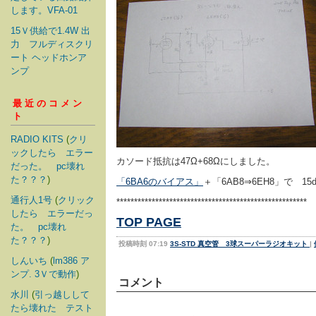
します。VFA-01
15Ｖ供給で1.4W 出
力 フルディスクリ
ート ヘッドホンア
ンプ
最近のコメン
ト
RADIO KITS
(
クリ
ックしたら エラー
カソード抵抗は47Ω+68Ωにしました。
だった。 pc壊れ
た？？？
)
「6BA6のバイアス」
＋「6AB8⇒6EH8」で 1
通行人1号
(
クリック
******************************************************
したら エラーだっ
TOP PAGE
た。 pc壊れ
た？？？
)
投稿時刻 07:19
3S-STD 真空管 3球スーパーラジオキット
|
しんいち
(
lm386 ア
ンプ. 3Ｖで動作
)
コメント
水川
(
引っ越しして
たら壊れた テスト