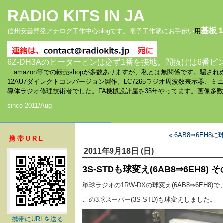
RADIO KITS IN JA
基板
信州安曇野発アナログ工作中心blogです。電子工作派にお手伝い
用
6Z-DH3Aのヒーターピンは必ず1番を接地。間抜けは6番ピ
amazon等での転売shopが多数ありますが、私とは無関係です。騙
12AU7ダイレクトコンバージョン製作。LC7265ラジオ周波数表示器、
導体ラジオ修理技術者でした。FA機械設計屋を35年やってます。画像多
since 2011/Aug
« 6AB8⇒6EH
携帯URL
2011年9月18日 (日)
3S-STDも球変え(6AB8⇒6EH8) そ
単球ラジオの1RW-DXの球変え(6AB8⇒6EH8)
この3球スーパー(3S-STD)も球変えしました。
携帯にURLを送る