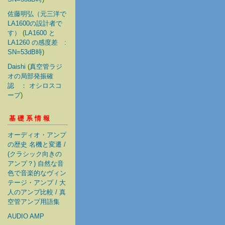
佐藤明弘（元三洋で
LA1600の設計者で
す）
(
LA1600 と
LA1260 の感度差 :
SN=53dB時
)
Daishi
(
真空管ラジ
オの局部発振確
認 ： オシロスコ
ープ
)
基礎系情報
オーディオ・アンプ
の歴史 名機と変遷 /
(クラシック向きの
アンプ？) 自然な音
色で音楽的なヴィン
テージ・アンプ / 大
人のアンプ比較 / 真
空管アンプ用語集
AUDIO AMP