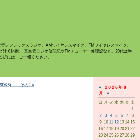
空管レフレックスラジオ、AMワイヤレスマイク、FMワイヤレスマイク、
ど計 614例。 真空管ラジオ修理記やFMチューナー修理記など。20代は半
する折には、ご一報ください。
⇒6DK6) その2 »
«
2026年8
»
月
日
月
火
水
木
金
土
1
2
3
4
5
6
7
8
9
10
11
12
13
14
15
16
17
18
19
20
21
22
23
24
25
26
27
28
29