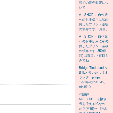
程での音色影響につ
いて
A SHOP（ 自作派
へのお手伝用に私の
興したプリント基板
の領布です) 2頁目。
A SHOP（ 自作派
へのお手伝用に私の
興したプリント基板
の領布です: 350種
類) :1頁目。4頁目も
みてね
Bridge-Tied-Load を
BTLと云いだしはオ
ランダ phlips：
1991年のtda1519。
tda1510
if段用IC :
MC1350P。振幅信
号を扱えるICなの
か？(再掲)⇒ 記憶