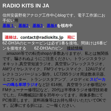
RADIO KITS IN JA
信州安曇野発アナログ工作中心blogです。電子工作派にお
手伝い
用
基板１
、
基板2
、
基板3
、
基板4
を領布中
6Z-DH3Aのヒーターピンは必ず1番を接地。間抜けは6番ピ
ンを接地する
6Z-DH3Aのピン
接続情報
amazon等での転売shopが多数ありますが、私とは無関係
です。騙されぬようにご注意ください。トランジスタラジ
オキット,真空管短波ラジオ、真空管レフレックスラジオ、
AMワイヤレスマイク、FMワイヤレスマイク、12AU7ダイ
レクトコンバージョン製作。LC7265ラジオ周波数表示器、
ミニワッター、トランジスタアンプ、メロディic
スピーカ
ーの鳴る単球ラジオ
など計 614例。 真空管ラジオ修理記や
FMチューナー修理記など。20代は半導体ラジオ修理技術者
でした。FA機械設計屋を35年やってます。画像多数にて
PC推奨します。 資料画像等はお持ち帰りいただいてOKで
す。記事にする折には、ご一報ください。