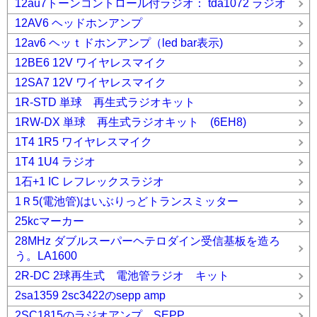
12au7トーンコントロール付ラジオ： tda1072 ラジオ
12AV6 ヘッドホンアンプ
12av6 ヘッｔドホンアンプ（led bar表示)
12BE6 12V ワイヤレスマイク
12SA7 12V ワイヤレスマイク
1R-STD 単球 再生式ラジオキット
1RW-DX 単球 再生式ラジオキット (6EH8)
1T4 1R5 ワイヤレスマイク
1T4 1U4 ラジオ
1石+1 IC レフレックスラジオ
1Ｒ5(電池管)はいぶりっどトランスミッター
25kcマーカー
28MHz ダブルスーパーヘテロダイン受信基板を造ろ
う。LA1600
2R-DC 2球再生式 電池管ラジオ キット
2sa1359 2sc3422のsepp amp
2SC1815のラジオアンプ SEPP.