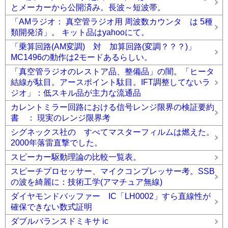
とメーカーから公開済み。長波～短波帯。
「AMラジオ： 真空管ラジオ用 周波数カウンタ は 5種
類開発済」。 キット品はyahooにて。
「乗算回路(AM変調) 対 加算回路(変調？？？)」
MC1496の動作は2モードあるらしい。
「真空管ラジオのレストア品、整備品」の闇。「ヒータ
結線が駄目。アースポイント駄目。IFT調整してないラ
ジオ」：低スキル品が主力な流通品
カレントミラー回路における信号レンジ限界の検証要約
書 ： 現実のレンジ限界考
シグネックス社の すべてマスターフィルムは燃えた。
2000年落雷直撃でした。
スピーカー駆動理論の比較一覧表。
スピーチプロセッサー、マイクコンプレッサー考。SSB
の波を綺麗に：技術工学(アマチュア無線)
ダイヤモンドバッファー IC「LH0002」すら直線性が
確保できない数式証明
ダブルバランスドミキサ ic