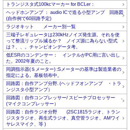
トランジスタ式100kcマーカー for BCLer：
ヘッドホンアンプ ： audio ICで造る小型アンプ 回路図
(自作例で60回路予定)
ラジオキット メーカー別一覧
三端子レギュレータは230kHzノイズ発生源。それを使
って整流リップル減るか？ ノイズ源に為らない型式
は？、、。チャンピオンデータ考。
低ESRのコンデンサー： インテルがPC用に言い出し
た。2002年夏のこと。
同調指示器(Ｓメーター) :Sメーターの基準は製造業者の
指定による。基板領布中。
回路図：自作アンプ分野. (ヘッドフオンアンプ ・トラ
ンジスタ小型アンプ）
回路図：自作コンプレッサー/ スピーチプロセッサー .
(マイクコンプレッサー）
回路図：自作ラジオ分野 (2SC1815ラジオ、トラン
ジスタラジオ、再生式ラジオ、真空管ラジオ、AMワイ
ヤレスマイク、等 )