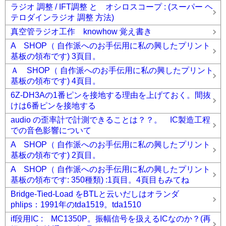
ラジオ 調整 / IFT調整 と オシロスコープ : (スーパー ヘ
テロダインラジオ 調整 方法)
真空管ラジオ工作 knowhow 覚え書き
A SHOP（ 自作派へのお手伝用に私の興したプリント
基板の領布です) 3頁目。
Ａ SHOP（ 自作派へのお手伝用に私の興したプリント
基板の領布です) 4頁目。
6Z-DH3Aの1番ピンを接地する理由を上げておく。間抜
けは6番ピンを接地する
audio の歪率計で計測できることは？？。 IC製造工程
での音色影響について
A SHOP（ 自作派へのお手伝用に私の興したプリント
基板の領布です) 2頁目。
A SHOP（ 自作派へのお手伝用に私の興したプリント
基板の領布です: 350種類) :1頁目。4頁目もみてね
Bridge-Tied-Load をBTLと云いだしはオランダ
phlips：1991年のtda1519。tda1510
if段用IC : MC1350P。振幅信号を扱えるICなのか？(再