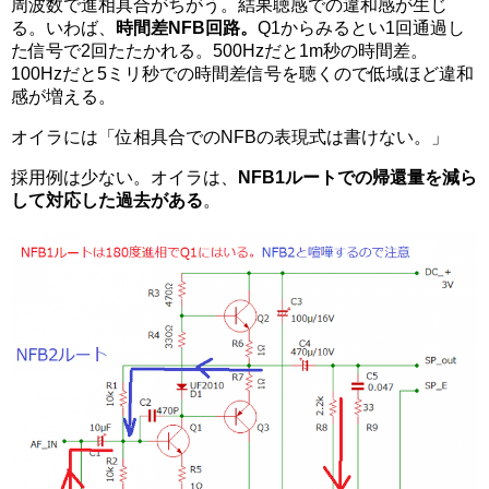
周波数で進相具合がちがう。結果聴感での違和感が生じ
る。いわば、
時間差NFB回路。
Q1からみるとい1回通過し
た信号で2回たたかれる。500Hzだと1m秒の時間差。
100Hzだと5ミリ秒での時間差信号を聴くので低域ほど違和
感が増える。
オイラには「位相具合でのNFBの表現式は書けない。」
採用例は少ない。オイラは、
NFB1ルートでの帰還量を減ら
して対応した過去がある
。