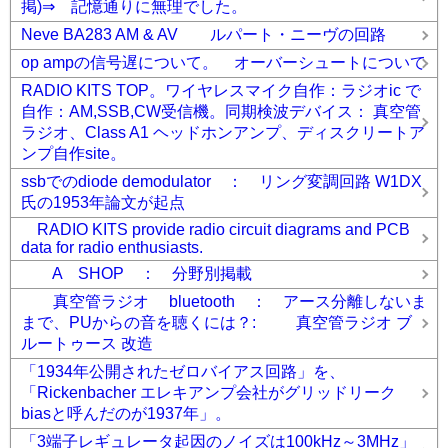
掲)⇒ 記憶通りに無理でした。
Neve BA283 AM & AV ルパート・ニーヴの回路
op ampの信号遅について。 オーバーシュートについて
RADIO KITS TOP。ワイヤレスマイク自作：ラジオic で
自作：AM,SSB,CW受信機。同期検波デバイス： 真空管
ラジオ、Class A1 ヘッドホンアンプ、ディスクリートア
ンプ自作site。
ssbでのdiode demodulator ： リング変調回路 W1DX
氏の1953年論文が起点
RADIO KITS provide radio circuit diagrams and PCB
data for radio enthusiasts.
A SHOP ： 分野別掲載
真空管ラジオ bluetooth ： アース分離しないま
まで、PUからの音を聴くには？: 真空管ラジオ ブ
ルートゥース 改造
「1934年公開されたゼロバイアス回路」を、
「Rickenbacher エレキアンプ会社がグリッドリーク
biasと呼んだのが1937年」。
「3端子レギュレータ起因のノイズは100kHz～3MHz」