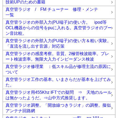
技術UPのための書籍
真空管ラジオ / FM チューナー 修理・メンテ
一覧
真空管ラジオの外部入力(PU端子)の使い方。 ipod等
OCL機器からの信号をpuに入れる。真空管ラジオのブー
ン音比較。
真空管ラジオの外部入力(PU端子)の使い方＆粗い実験。
「直流を流し出す音源」対応策
真空管ラジオの感度考察。音質。2極管検波能率。プレ
ート検波歪率。無限大入力インピーダンス検波
真空管ラジオ修理業 ：低スキル品が修理主流の原因に
ついて
真空管ラジオ工作の基本。いまさらだが基本を上げてみ
た。
真空管ラジオ用455Khz IFTでの疑問 ⇒ 天地のルール
は無かったようだ。⇒山中方式推奨します。
真空管ラジオ調整。「開放線つきラジオ」の調整。擬似
アンテナ回路網