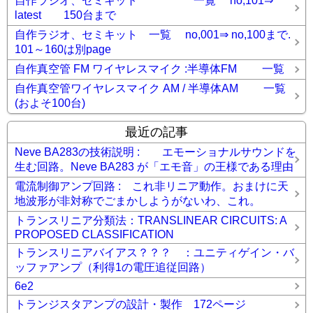
自作ラジオ、セミキット 一覧 no,101⇒
latest 150台まで
自作ラジオ、セミキット 一覧 no,001⇒ no,100まで.
101～160は別page
自作真空管 FM ワイヤレスマイク :半導体FM 一覧
自作真空管ワイヤレスマイク AM / 半導体AM 一覧
(およそ100台)
最近の記事
Neve BA283の技術説明 : エモーショナルサウンドを
生む回路。Neve BA283 が「エモ音」の王様である理由
電流制御アンプ回路 : これ非リニア動作。おまけに天
地波形が非対称でごまかしようがないわ、これ。
トランスリニア分類法：TRANSLINEAR CIRCUITS: A
PROPOSED CLASSIFICATION
トランスリニアバイアス？？？ ：ユニティゲイン・バ
ッファアンプ（利得1の電圧追従回路）
6e2
トランジスタアンプの設計・製作 172ページ