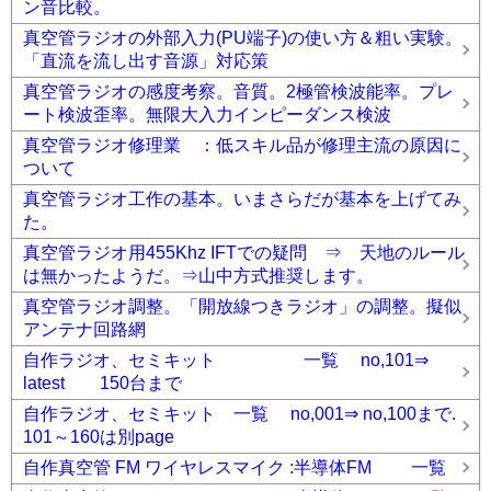
ン音比較。
真空管ラジオの外部入力(PU端子)の使い方＆粗い実験。
「直流を流し出す音源」対応策
真空管ラジオの感度考察。音質。2極管検波能率。プレ
ート検波歪率。無限大入力インピーダンス検波
真空管ラジオ修理業 ：低スキル品が修理主流の原因に
ついて
真空管ラジオ工作の基本。いまさらだが基本を上げてみ
た。
真空管ラジオ用455Khz IFTでの疑問 ⇒ 天地のルール
は無かったようだ。⇒山中方式推奨します。
真空管ラジオ調整。「開放線つきラジオ」の調整。擬似
アンテナ回路網
自作ラジオ、セミキット 一覧 no,101⇒
latest 150台まで
自作ラジオ、セミキット 一覧 no,001⇒ no,100まで.
101～160は別page
自作真空管 FM ワイヤレスマイク :半導体FM 一覧