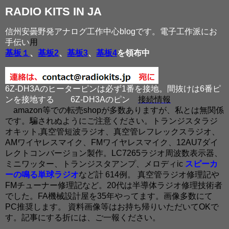
RADIO KITS IN JA
信州安曇野発アナログ工作中心blogです。電子工作派にお
手伝い
用
基板１
、
基板2
、
基板3
、
基板4
を領布中
6Z-DH3Aのヒーターピンは必ず1番を接地。間抜けは6番ピ
ンを接地する
6Z-DH3Aのピン
接続情報
amazon等での転売shopが多数ありますが、私とは無関係
です。騙されぬようにご注意ください。トランジスタラジ
オキット,真空管短波ラジオ、真空管レフレックスラジオ、
AMワイヤレスマイク、FMワイヤレスマイク、12AU7ダイ
レクトコンバージョン製作。LC7265ラジオ周波数表示器、
ミニワッター、トランジスタアンプ、メロディic
スピーカ
ーの鳴る単球ラジオ
など計 614例。 真空管ラジオ修理記や
FMチューナー修理記など。20代は半導体ラジオ修理技術者
でした。FA機械設計屋を35年やってます。画像多数にて
PC推奨します。 資料画像等はお持ち帰りいただいてOKで
す。記事にする折には、ご一報ください。