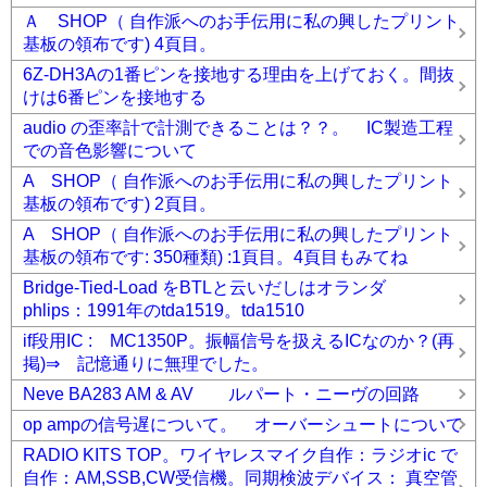
Ａ SHOP（ 自作派へのお手伝用に私の興したプリント
基板の領布です) 4頁目。
6Z-DH3Aの1番ピンを接地する理由を上げておく。間抜
けは6番ピンを接地する
audio の歪率計で計測できることは？？。 IC製造工程
での音色影響について
A SHOP（ 自作派へのお手伝用に私の興したプリント
基板の領布です) 2頁目。
A SHOP（ 自作派へのお手伝用に私の興したプリント
基板の領布です: 350種類) :1頁目。4頁目もみてね
Bridge-Tied-Load をBTLと云いだしはオランダ
phlips：1991年のtda1519。tda1510
if段用IC : MC1350P。振幅信号を扱えるICなのか？(再
掲)⇒ 記憶通りに無理でした。
Neve BA283 AM & AV ルパート・ニーヴの回路
op ampの信号遅について。 オーバーシュートについて
RADIO KITS TOP。ワイヤレスマイク自作：ラジオic で
自作：AM,SSB,CW受信機。同期検波デバイス： 真空管