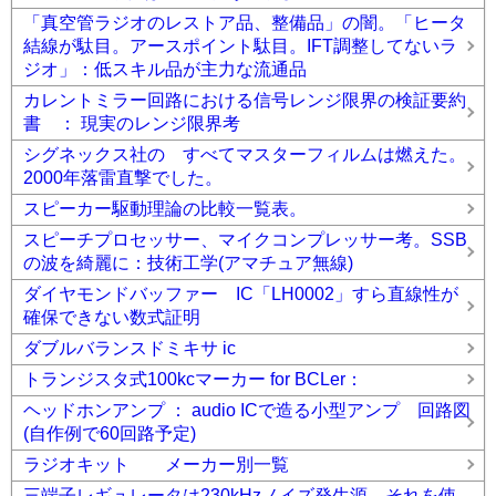
「真空管ラジオのレストア品、整備品」の闇。「ヒータ
結線が駄目。アースポイント駄目。IFT調整してないラ
ジオ」：低スキル品が主力な流通品
カレントミラー回路における信号レンジ限界の検証要約
書 ： 現実のレンジ限界考
シグネックス社の すべてマスターフィルムは燃えた。
2000年落雷直撃でした。
スピーカー駆動理論の比較一覧表。
スピーチプロセッサー、マイクコンプレッサー考。SSB
の波を綺麗に：技術工学(アマチュア無線)
ダイヤモンドバッファー IC「LH0002」すら直線性が
確保できない数式証明
ダブルバランスドミキサ ic
トランジスタ式100kcマーカー for BCLer：
ヘッドホンアンプ ： audio ICで造る小型アンプ 回路図
(自作例で60回路予定)
ラジオキット メーカー別一覧
三端子レギュレータは230kHzノイズ発生源。それを使