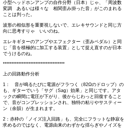
小型ヘッドホンアンプの自作分野（日本）じゃ、「周波数
変調 あるいは様々な 相関歪み掛った音」がこのまれる
ことは判った。
波形の相似形を重要視しないで、エレキサウンドと同じ方
向に思考すりゃ いいのね。
エレキギターのアンプやエフェクター（歪みペダル）と同
じ「音を積極的に加工する装置」
として捉え直すのが日本
でうけるのね。
************************************
上の回路動作分析
1： 音が鳴るたびに電源がフラつく（82Ωのドロップ）の
も、ギターでいう「サグ（Sag）効果」と同じです。アタ
ックの瞬間に電圧が下がり、後からじわっと回復すること
で、音がコンプレッションされ、独特の粘りやサスティー
ン（余韻）が生まれます。
2：
赤枠の「ノイズ注入回路」も、完全にフラットな静寂を
求めるのではなく、電源由来のわずかな揺らぎやノイズを