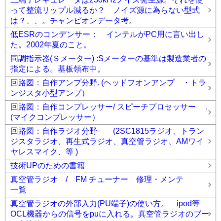
って整流リップル減るか？ ノイズ源に為らない型式
は？、、。チャンピオンデータ考。
低ESRのコンデンサー： インテルがPC用に言い出し
た。2002年夏のこと。
同調指示器(Ｓメーター) :Sメーターの基準は製造業者の
指定による。基板領布中。
回路図：自作アンプ分野. (ヘッドフオンアンプ ・トラ
ンジスタ小型アンプ）
回路図：自作コンプレッサー/ スピーチプロセッサー .
(マイクコンプレッサー）
回路図：自作ラジオ分野 (2SC1815ラジオ、トラン
ジスタラジオ、再生式ラジオ、真空管ラジオ、AMワイ
ヤレスマイク、等 )
技術UPのための書籍
真空管ラジオ / FM チューナー 修理・メンテ
一覧
真空管ラジオの外部入力(PU端子)の使い方。 ipod等
OCL機器からの信号をpuに入れる。真空管ラジオのブー