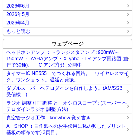
2026年6月
2026年5月
2026年4月
もっと読む
ウェブページ
ヘッドホンアンプ ：トランジスタアンプ : 900mW～
150mW ： YAHAアンプ・Ｘ-yaha・TR アンプ回路図 (自
作で30種)。 IC アンプは別公開中
タイマーIC NE555 でつくれる回路。 ワイヤレスマイ
ク、ワンショット。遅延と発振。
ダブルスーパーヘテロダインを自作しよう。(AM/SSB
受信機 )
ラジオ 調整 / IFT調整 と オシロスコープ : (スーパー ヘ
テロダインラジオ 調整 方法)
真空管ラジオ工作 knowhow 覚え書き
A SHOP（ 自作派へのお手伝用に私の興したプリント
基板の領布です) 3頁目。