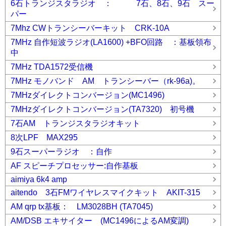
6石トランジスタラジオ ： 7石、8石、9石 スー
パー
7Mhz CWトランシーバーキット CRK-10A
7MHz 自作短波ラジオ(LA1600) +BFO回路 ：基板領布
中
7MHz TDA1572受信機
7MHz モノバンド AM トランシーバー（rk-96a)。
7MHzダイレクトコンバージョン(MC1496)
7MHzダイレクトコンバージョン(TA7320) 初号機
7石AM トランジスタラジオキット
8次LPF MAX295
9石スーパーラジオ ：自作
AF スピーチプロセッサー:自作基板
aimiya 6k4 amp
aitendo 3石FMワイヤレスマイクキット AKIT-315
AM qrp tx基板： LM3028BH (TA7045)
AM/DSB エキサイター (MC1496によるAM変調)