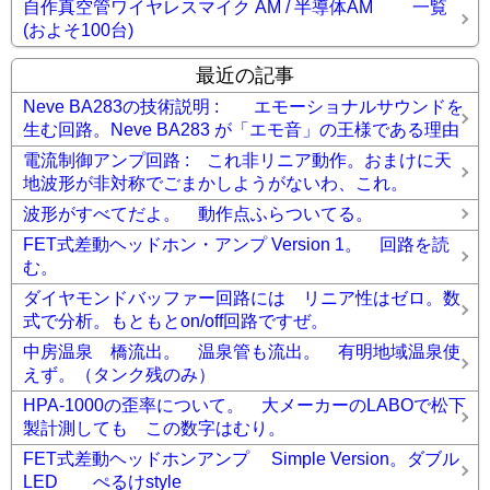
自作真空管ワイヤレスマイク AM / 半導体AM 一覧
(およそ100台)
最近の記事
Neve BA283の技術説明 : エモーショナルサウンドを
生む回路。Neve BA283 が「エモ音」の王様である理由
電流制御アンプ回路 : これ非リニア動作。おまけに天
地波形が非対称でごまかしようがないわ、これ。
波形がすべてだよ。 動作点ふらついてる。
FET式差動ヘッドホン・アンプ Version 1。 回路を読
む。
ダイヤモンドバッファー回路には リニア性はゼロ。数
式で分析。もともとon/off回路ですぜ。
中房温泉 橋流出。 温泉管も流出。 有明地域温泉使
えず。（タンク残のみ）
HPA-1000の歪率について。 大メーカーのLABOで松下
製計測しても この数字はむり。
FET式差動ヘッドホンアンプ Simple Version。ダブル
LED ぺるけstyle