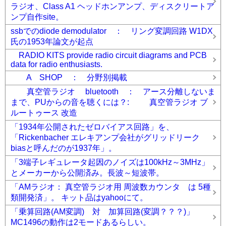
ラジオ、Class A1 ヘッドホンアンプ、ディスクリートア
ンプ自作site。
ssbでのdiode demodulator ： リング変調回路 W1DX
氏の1953年論文が起点
RADIO KITS provide radio circuit diagrams and PCB
data for radio enthusiasts.
A SHOP ： 分野別掲載
真空管ラジオ bluetooth ： アース分離しないま
まで、PUからの音を聴くには？: 真空管ラジオ ブ
ルートゥース 改造
「1934年公開されたゼロバイアス回路」を、
「Rickenbacher エレキアンプ会社がグリッドリーク
biasと呼んだのが1937年」。
「3端子レギュレータ起因のノイズは100kHz～3MHz」
とメーカーから公開済み。長波～短波帯。
「AMラジオ： 真空管ラジオ用 周波数カウンタ は 5種
類開発済」。 キット品はyahooにて。
「乗算回路(AM変調) 対 加算回路(変調？？？)」
MC1496の動作は2モードあるらしい。