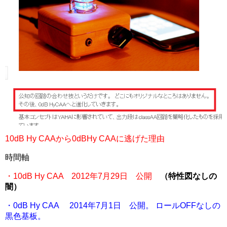
10dB Hy CAAから0dBHy CAAに逃げた理由
時間軸
・10dB Hy CAA 2012年7月29日 公開
（特性図なしの
闇）
・0dB Hy CAA 2014年7月1日 公開。 ロールOFFなしの
黒色基板。