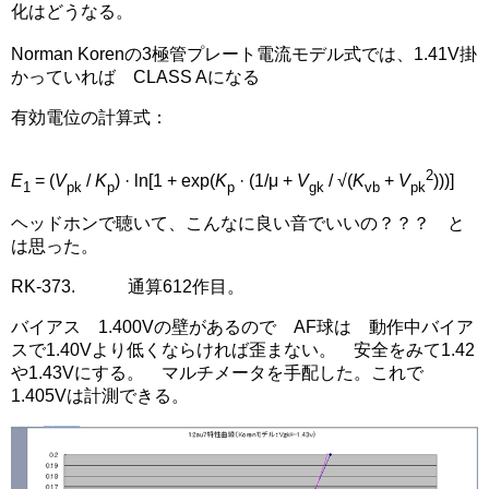
化はどうなる。
Norman Korenの3極管プレート電流モデル式では、1.41V掛
かっていれば CLASS Aになる
有効電位の計算式：
2
E
= (
V
/
K
) · ln[1 + exp(
K
· (1/μ +
V
/ √(
K
+
V
)))]
1
pk
p
p
gk
vb
pk
ヘッドホンで聴いて、こんなに良い音でいいの？？？ と
は思った。
RK-373. 通算612作目。
バイアス 1.400Vの壁があるので AF球は 動作中バイア
スで1.40Vより低くならければ歪まない。 安全をみて1.42
や1.43Vにする。 マルチメータを手配した。これで
1.405Vは計測できる。