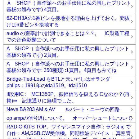
Ａ SHOP（ 自作派へのお手伝用に私の興したプリント
基板の領布です) 4頁目。
6Z-DH3Aの1番ピンを接地する理由を上げておく。間抜
けは6番ピンを接地する
audio の歪率計で計測できることは？？。 IC製造工程
での音色影響について
A SHOP（ 自作派へのお手伝用に私の興したプリント
基板の領布です) 2頁目。
A SHOP（ 自作派へのお手伝用に私の興したプリント
基板の領布です: 350種類) :1頁目。4頁目もみてね
Bridge-Tied-Load をBTLと云いだしはオランダ
phlips：1991年のtda1519。tda1510
if段用IC : MC1350P。振幅信号を扱えるICなのか？(再
掲)⇒ 記憶通りに無理でした。
Neve BA283 AM & AV ルパート・ニーヴの回路
op ampの信号遅について。 オーバーシュートについて
RADIO KITS TOP。ワイヤレスマイク自作：ラジオic で
自作：AM,SSB,CW受信機。同期検波デバイス： 真空管