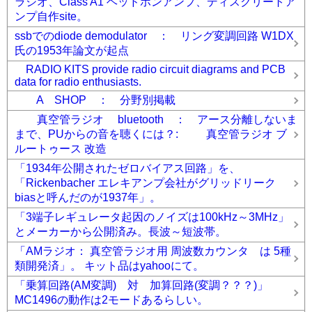
ラジオ、Class A1 ヘッドホンアンプ、ディスクリートア
ンプ自作site。
ssbでのdiode demodulator ： リング変調回路 W1DX
氏の1953年論文が起点
RADIO KITS provide radio circuit diagrams and PCB
data for radio enthusiasts.
A SHOP ： 分野別掲載
真空管ラジオ bluetooth ： アース分離しないま
まで、PUからの音を聴くには？: 真空管ラジオ ブ
ルートゥース 改造
「1934年公開されたゼロバイアス回路」を、
「Rickenbacher エレキアンプ会社がグリッドリーク
biasと呼んだのが1937年」。
「3端子レギュレータ起因のノイズは100kHz～3MHz」
とメーカーから公開済み。長波～短波帯。
「AMラジオ： 真空管ラジオ用 周波数カウンタ は 5種
類開発済」。 キット品はyahooにて。
「乗算回路(AM変調) 対 加算回路(変調？？？)」
MC1496の動作は2モードあるらしい。