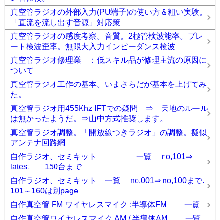
真空管ラジオの外部入力(PU端子)の使い方＆粗い実験。
「直流を流し出す音源」対応策
真空管ラジオの感度考察。音質。2極管検波能率。プレ
ート検波歪率。無限大入力インピーダンス検波
真空管ラジオ修理業 ：低スキル品が修理主流の原因に
ついて
真空管ラジオ工作の基本。いまさらだが基本を上げてみ
た。
真空管ラジオ用455Khz IFTでの疑問 ⇒ 天地のルール
は無かったようだ。⇒山中方式推奨します。
真空管ラジオ調整。「開放線つきラジオ」の調整。擬似
アンテナ回路網
自作ラジオ、セミキット 一覧 no,101⇒
latest 150台まで
自作ラジオ、セミキット 一覧 no,001⇒ no,100まで.
101～160は別page
自作真空管 FM ワイヤレスマイク :半導体FM 一覧
自作真空管ワイヤレスマイク AM / 半導体AM 一覧