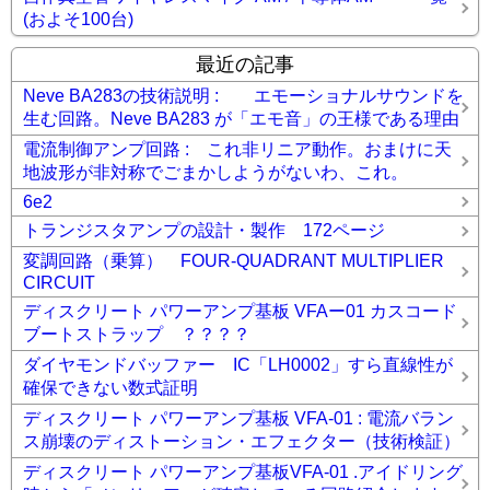
(およそ100台)
最近の記事
Neve BA283の技術説明 : エモーショナルサウンドを
生む回路。Neve BA283 が「エモ音」の王様である理由
電流制御アンプ回路 : これ非リニア動作。おまけに天
地波形が非対称でごまかしようがないわ、これ。
6e2
トランジスタアンプの設計・製作 172ページ
変調回路（乗算） FOUR-QUADRANT MULTIPLIER
CIRCUIT
ディスクリート パワーアンプ基板 VFAー01 カスコード
ブートストラップ ？？？？
ダイヤモンドバッファー IC「LH0002」すら直線性が
確保できない数式証明
ディスクリート パワーアンプ基板 VFA-01 : 電流バラン
ス崩壊のディストーション・エフェクター（技術検証）
ディスクリート パワーアンプ基板VFA-01 .アイドリング