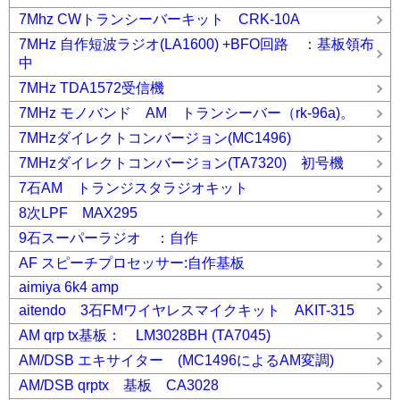
7Mhz CWトランシーバーキット CRK-10A
7MHz 自作短波ラジオ(LA1600) +BFO回路 ：基板領布
中
7MHz TDA1572受信機
7MHz モノバンド AM トランシーバー（rk-96a)。
7MHzダイレクトコンバージョン(MC1496)
7MHzダイレクトコンバージョン(TA7320) 初号機
7石AM トランジスタラジオキット
8次LPF MAX295
9石スーパーラジオ ：自作
AF スピーチプロセッサー:自作基板
aimiya 6k4 amp
aitendo 3石FMワイヤレスマイクキット AKIT-315
AM qrp tx基板： LM3028BH (TA7045)
AM/DSB エキサイター (MC1496によるAM変調)
AM/DSB qrptx 基板 CA3028