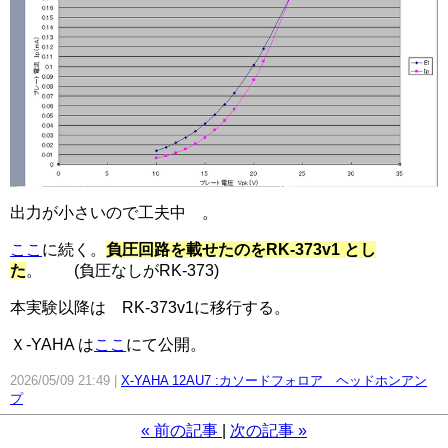
出力が小さいので工夫中 。
ここ
に続く。
負圧回路を載せたのをRK-373v1 とし
た
。 (負圧なしがRK-373)
本実験以降は RK-373v1に移行する。
Ｘ-YAHA は
ここ
にて公開。
2026/05/09 21:49
X-YAHA 12AU7 :カソードフォロア ヘッドホンアン
プ
«
前の記事
次の記事
»