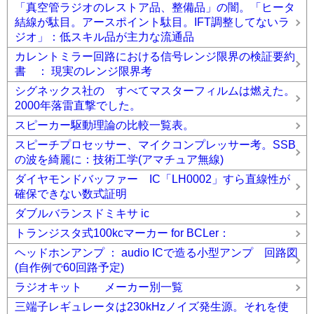
「真空管ラジオのレストア品、整備品」の闇。「ヒータ
結線が駄目。アースポイント駄目。IFT調整してないラ
ジオ」：低スキル品が主力な流通品
カレントミラー回路における信号レンジ限界の検証要約
書 ： 現実のレンジ限界考
シグネックス社の すべてマスターフィルムは燃えた。
2000年落雷直撃でした。
スピーカー駆動理論の比較一覧表。
スピーチプロセッサー、マイクコンプレッサー考。SSB
の波を綺麗に：技術工学(アマチュア無線)
ダイヤモンドバッファー IC「LH0002」すら直線性が
確保できない数式証明
ダブルバランスドミキサ ic
トランジスタ式100kcマーカー for BCLer：
ヘッドホンアンプ ： audio ICで造る小型アンプ 回路図
(自作例で60回路予定)
ラジオキット メーカー別一覧
三端子レギュレータは230kHzノイズ発生源。それを使