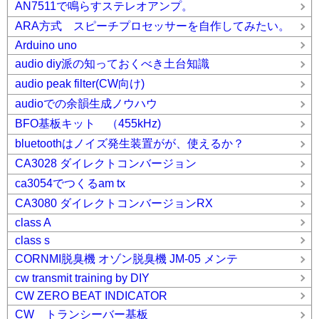
AN7511で鳴らすステレオアンプ。
ARA方式 スピーチプロセッサーを自作してみたい。
Arduino uno
audio diy派の知っておくべき土台知識
audio peak filter(CW向け)
audioでの余韻生成ノウハウ
BFO基板キット （455kHz)
bluetoothはノイズ発生装置がが、使えるか？
CA3028 ダイレクトコンバージョン
ca3054でつくるam tx
CA3080 ダイレクトコンバージョンRX
class A
class s
CORNMI脱臭機 オゾン脱臭機 JM-05 メンテ
cw transmit training by DIY
CW ZERO BEAT INDICATOR
CW トランシーバー基板