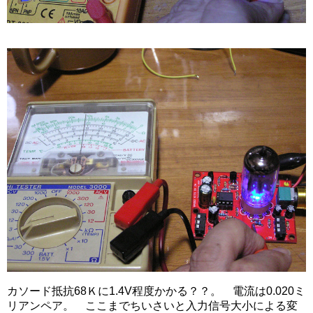
カソード抵抗68Ｋに1.4V程度かかる？？。 電流は0.020ミ
リアンペア。 ここまでちいさいと入力信号大小による変