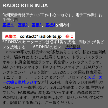
RADIO KITS IN JA
信州安曇野発アナログ工作中心blogです。電子工作派にお
手伝い
用
基板１
、
基板2
、
基板3
、
基板4
を領布中
6Z-DH3Aのヒーターピンは必ず1番を接地。間抜けは6番ピ
ンを接地する
6Z-DH3Aのピン
接続情報
amazon等での転売shopが多数ありますが、私とは無関係
です。騙されぬようにご注意ください。トランジスタラジ
オキット,真空管短波ラジオ、真空管レフレックスラジオ、
AMワイヤレスマイク、FMワイヤレスマイク、12AU7ダイ
レクトコンバージョン製作。LC7265ラジオ周波数表示器、
ミニワッター、トランジスタアンプ、メロディic
スピーカ
ーの鳴る単球ラジオ
など計 614例。 真空管ラジオ修理記や
FMチューナー修理記など。20代は半導体ラジオ修理技術者
でした。FA機械設計屋を35年やってます。画像多数にて
PC推奨します。 資料画像等はお持ち帰りいただいてOKで
す。記事にする折には、ご一報ください。