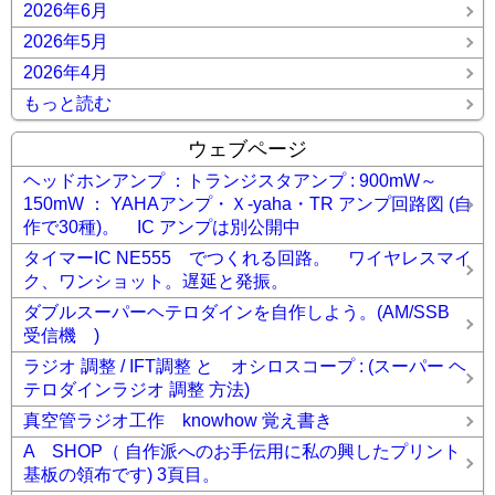
2026年6月
2026年5月
2026年4月
もっと読む
ウェブページ
ヘッドホンアンプ ：トランジスタアンプ : 900mW～
150mW ： YAHAアンプ・Ｘ-yaha・TR アンプ回路図 (自
作で30種)。 IC アンプは別公開中
タイマーIC NE555 でつくれる回路。 ワイヤレスマイ
ク、ワンショット。遅延と発振。
ダブルスーパーヘテロダインを自作しよう。(AM/SSB
受信機 )
ラジオ 調整 / IFT調整 と オシロスコープ : (スーパー ヘ
テロダインラジオ 調整 方法)
真空管ラジオ工作 knowhow 覚え書き
A SHOP（ 自作派へのお手伝用に私の興したプリント
基板の領布です) 3頁目。