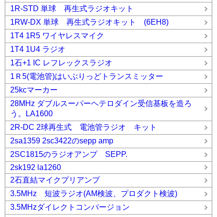
1R-STD 単球 再生式ラジオキット
1RW-DX 単球 再生式ラジオキット (6EH8)
1T4 1R5 ワイヤレスマイク
1T4 1U4 ラジオ
1石+1 IC レフレックスラジオ
1Ｒ5(電池管)はいぶりっどトランスミッター
25kcマーカー
28MHz ダブルスーパーヘテロダイン受信基板を造ろ
う。LA1600
2R-DC 2球再生式 電池管ラジオ キット
2sa1359 2sc3422のsepp amp
2SC1815のラジオアンプ SEPP.
2sk192 la1260
2石直結マイクプリアンプ
3.5MHz 短波ラジオ(AM検波、プロダクト検波)
3.5MHzダイレクトコンバージョン