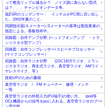
って整流リップル減るか？ ノイズ源に為らない型式
は？、、。チャンピオンデータ考。
低ESRのコンデンサー： インテルがPC用に言い出し
た。2002年夏のこと。
同調指示器(Ｓメーター) :Sメーターの基準は製造業者の
指定による。基板領布中。
回路図：自作アンプ分野. (ヘッドフオンアンプ ・トラ
ンジスタ小型アンプ）
回路図：自作コンプレッサー/ スピーチプロセッサー .
(マイクコンプレッサー）
回路図：自作ラジオ分野 (2SC1815ラジオ、トラン
ジスタラジオ、再生式ラジオ、真空管ラジオ、AMワイ
ヤレスマイク、等 )
技術UPのための書籍
真空管ラジオ / FM チューナー 修理・メンテ
一覧
真空管ラジオの外部入力(PU端子)の使い方。 ipod等
OCL機器からの信号をpuに入れる。真空管ラジオのブー
ン音比較。