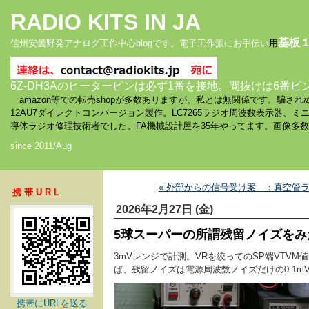
RADIO KITS IN JA
基板
信州安曇野発アナログ工作中心blogです。電子工作派にお手伝い
用
6Z-DH3Aのヒーターピンは必ず1番を接地。間抜けは6番ピ
amazon等での転売shopが多数ありますが、私とは無関係です。騙
12AU7ダイレクトコンバージョン製作。LC7265ラジオ周波数表示器、
導体ラジオ修理技術者でした。FA機械設計屋を35年やってます。画像多
since 2011/Aug
« 外部からの信号受け案 ：真空管
携帯URL
2026年2月27日 (金)
5球スーパーの所謂残留ノイズをみた
3mVレンジで計測。VRを絞ってのSP端VTV
ば、残留ノイズは電源周波数ノイズだけの0.1m
携帯にURLを送る