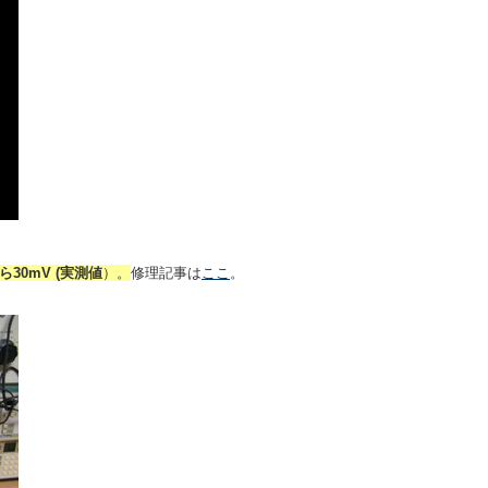
30mV (実測値
）。
修理記事は
ここ
。