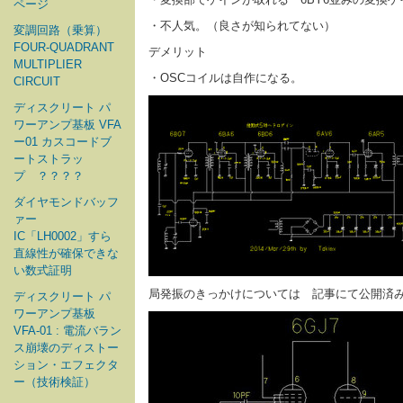
ページ
・不人気。（良さが知られてない）
変調回路（乗算）
FOUR-QUADRANT
デメリット
MULTIPLIER
・OSCコイルは自作になる。
CIRCUIT
ディスクリート パ
ワーアンプ基板 VFA
ー01 カスコードブ
ートストラッ
プ ？？？？
ダイヤモンドバッフ
ァー
IC「LH0002」すら
直線性が確保できな
い数式証明
局発振のきっかけについては 記事にて公開済
ディスクリート パ
ワーアンプ基板
VFA-01 : 電流バラン
ス崩壊のディストー
ション・エフェクタ
ー（技術検証）