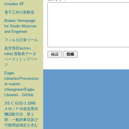
Lineales RF
電子工作の実験室
Brabec Homepage
for Studio Musician
and Engeneer
フィルタ計算ツール
真空管(Electron
tube) 規格表データ
ベース | トップペー
ジ
Eagle-
Libraries/Processors/Microchip
at master ·
chiengineer/Eagle-
Libraries · GitHub
JIS C 6102-1:1998
ＡＭ／ＦＭ放送受信
機試験方法 第１
部：一般的事項及び
可聴周波測定を含む