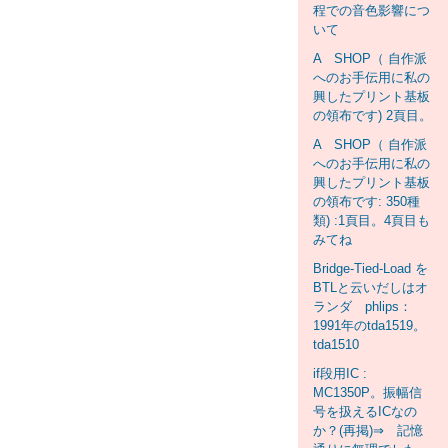
程での音色影響につ
いて
A SHOP（ 自作派
へのお手伝用に私の
興したプリント基板
の領布です) 2頁目。
A SHOP（ 自作派
へのお手伝用に私の
興したプリント基板
の領布です: 350種
類) :1頁目。4頁目も
みてね
Bridge-Tied-Load を
BTLと云いだしはオ
ランダ phlips：
1991年のtda1519。
tda1510
if段用IC :
MC1350P。振幅信
号を扱えるICなの
か？(再掲)⇒ 記憶