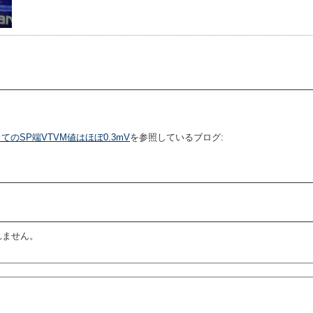
のSP端VTVM値はほぼ0.3mV
を参照しているブログ:
れません。