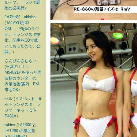
ループ。 ラジオ調
整の必需品
)
JA7HNV akisho
(
JA1AYO丹羽
OM ：初歩のラジ
オ。トランジスタ技
術。記事をCDで戴
いておったので、公
開。
)
さんぴんざむらい
(
三菱のＩＩＬ
M54821Pを使った周
波数カウンターの
表示改善(案2) FM
帯もOK
)
ハル
(
イスペット 6
石トランジスタ ラ
ジオ キット CR-
P461A
)
takinx
(
LA1600 と
LA1260 の感度差 :
SN=53dB時
)