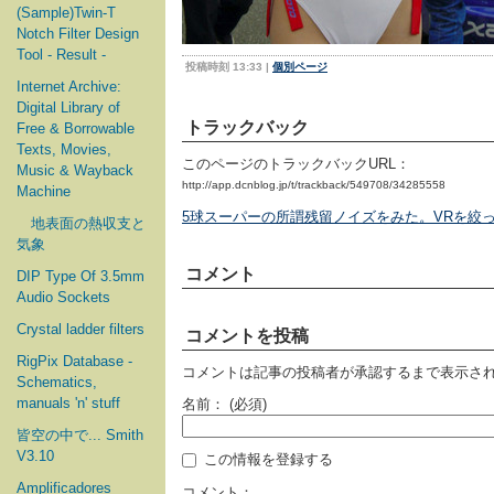
(Sample)Twin-T
Notch Filter Design
Tool - Result -
投稿時刻 13:33
|
個別ページ
Internet Archive:
Digital Library of
トラックバック
Free & Borrowable
Texts, Movies,
このページのトラックバックURL：
Music & Wayback
http://app.dcnblog.jp/t/trackback/549708/34285558
Machine
5球スーパーの所謂残留ノイズをみた。VRを絞って
地表面の熱収支と
気象
コメント
DIP Type Of 3.5mm
Audio Sockets
Crystal ladder filters
コメントを投稿
RigPix Database -
コメントは記事の投稿者が承認するまで表示さ
Schematics,
manuals 'n' stuff
名前：
(必須)
皆空の中で... Smith
V3.10
この情報を登録する
Amplificadores
コメント：