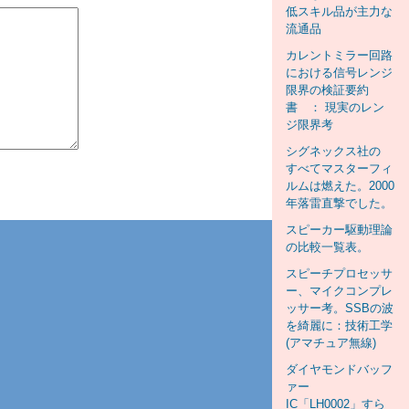
低スキル品が主力な
流通品
カレントミラー回路
における信号レンジ
限界の検証要約
書 ： 現実のレン
ジ限界考
シグネックス社の
すべてマスターフィ
ルムは燃えた。2000
年落雷直撃でした。
スピーカー駆動理論
の比較一覧表。
スピーチプロセッサ
ー、マイクコンプレ
ッサー考。SSBの波
を綺麗に：技術工学
(アマチュア無線)
ダイヤモンドバッフ
ァー
IC「LH0002」すら