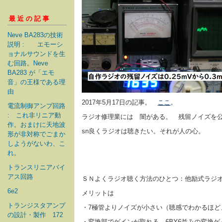
最近の記事
Neve BA283の技術
説明 : エモーシ
ョナルサウンドを生
む回路。Neve
BA283 が「エモ
音」の王様である理
由
2017年5月17日の記事。
ここ
。
電流制御アンプ回路
: これ非リニア動
ラジオ修理業には 闇がある。 残留ノイズを
作。おまけに天地波
sn良くラジオは聴きたい。それが人の心。
形が非対称でごまか
しようがないわ、こ
れ。
トランスリニアバイ
アス回路
ＳＮよくラジオ聴く方法のひとつ：他励式ラジオ
6e2
メリットは
トランジスタアンプ
・7極管よりノイズが小さい（聴感でわかるほど
の設計・製作 172
・変換部でゲインが取れる 6BY6並みの変換