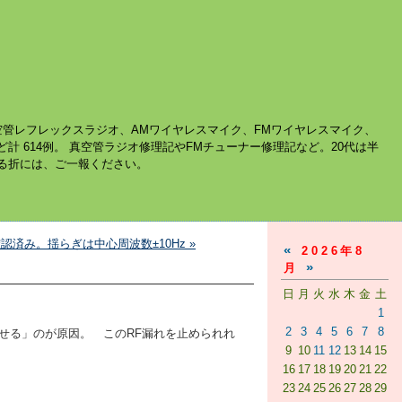
空管レフレックスラジオ、AMワイヤレスマイク、FMワイヤレスマイク、
ど計 614例。 真空管ラジオ修理記やFMチューナー修理記など。20代は半
する折には、ご一報ください。
は確認済み。揺らぎは中心周波数±10Hz »
«
2026年8
»
月
日
月
火
水
木
金
土
1
2
3
4
5
6
7
8
作させる」のが原因。 このRF漏れを止められれ
9
10
11
12
13
14
15
16
17
18
19
20
21
22
23
24
25
26
27
28
29