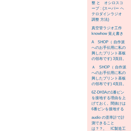
整 と オシロスコ
ープ : (スーパー ヘ
テロダインラジオ
調整 方法)
真空管ラジオ工作
knowhow 覚え書き
A SHOP（ 自作派
へのお手伝用に私の
興したプリント基板
の領布です) 3頁目。
Ａ SHOP（ 自作派
へのお手伝用に私の
興したプリント基板
の領布です) 4頁目。
6Z-DH3Aの1番ピン
を接地する理由を上
げておく。間抜けは
6番ピンを接地する
audio の歪率計で計
測できること
は？？。 IC製造工