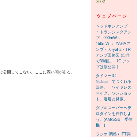
30
31
ウェブページ
ヘッドホンアンプ
：トランジスタアン
プ : 900mW～
150mW ： YAHAア
ンプ・Ｘ-yaha・TR
アンプ回路図 (自作
で30種)。 IC アン
プは別公開中
で公開してこない。ここに深い闇がある。
タイマーIC
NE555 でつくれる
回路。 ワイヤレス
マイク、ワンショッ
ト。遅延と発振。
ダブルスーパーヘテ
ロダインを自作しよ
う。(AM/SSB 受信
機 )
ラジオ 調整 / IFT調