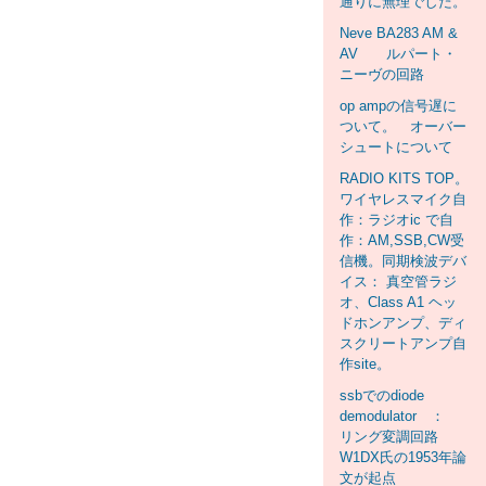
通りに無理でした。
Neve BA283 AM &
AV ルパート・
ニーヴの回路
op ampの信号遅に
ついて。 オーバー
シュートについて
RADIO KITS TOP。
ワイヤレスマイク自
作：ラジオic で自
作：AM,SSB,CW受
信機。同期検波デバ
イス： 真空管ラジ
オ、Class A1 ヘッ
ドホンアンプ、ディ
スクリートアンプ自
作site。
ssbでのdiode
demodulator ：
リング変調回路
W1DX氏の1953年論
文が起点