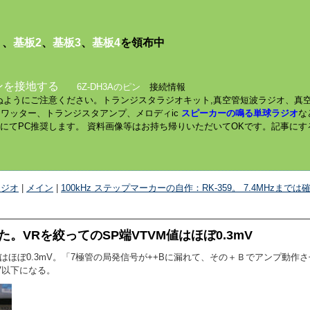
１
、
基板2
、
基板3
、
基板4
を領布中
ンを接地する
6Z-DH3Aのピン
接続情報
されぬようにご注意ください。トランジスタラジオキット,真空管短波ラジオ、真
ミニワッター、トランジスタアンプ、メロディic
スピーカーの鳴る単球ラジオ
な
数にてPC推奨します。 資料画像等はお持ち帰りいただいてOKです。記事に
ラジオ
|
メイン
|
100kHz ステップマーカーの自作：RK-359。 7.4MHzまで
。VRを絞ってのSP端VTVM値はほぼ0.3mV
M値はほぼ0.3mV。「7極管の局発信号が++Bに漏れて、その＋Ｂでアンプ動
V以下になる。