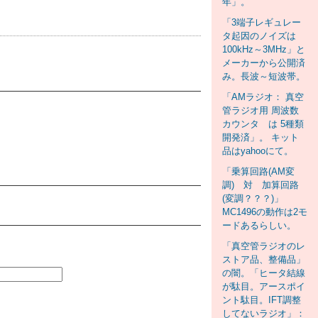
年」。
「3端子レギュレー
タ起因のノイズは
100kHz～3MHz」と
メーカーから公開済
み。長波～短波帯。
「AMラジオ： 真空
管ラジオ用 周波数
カウンタ は 5種類
開発済」。 キット
品はyahooにて。
「乗算回路(AM変
調) 対 加算回路
(変調？？？)」
MC1496の動作は2モ
ードあるらしい。
「真空管ラジオのレ
ストア品、整備品」
の闇。「ヒータ結線
が駄目。アースポイ
ント駄目。IFT調整
してないラジオ」：