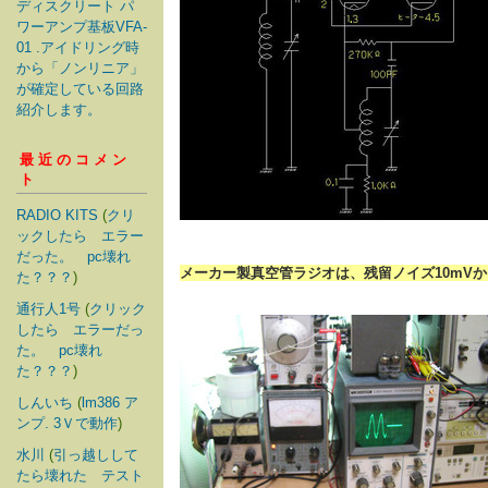
ディスクリート パ
ワーアンプ基板VFA-
01 .アイドリング時
から「ノンリニア」
が確定している回路
紹介します。
最近のコメン
ト
RADIO KITS
(
クリ
ックしたら エラー
だった。 pc壊れ
メーカー製真空管ラジオは、残留ノイズ10mVから
た？？？
)
通行人1号
(
クリック
したら エラーだっ
た。 pc壊れ
た？？？
)
しんいち
(
lm386 ア
ンプ. 3Ｖで動作
)
水川
(
引っ越しして
たら壊れた テスト