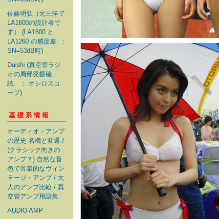
佐藤明弘（元三洋で
LA1600の設計者で
す）
(
LA1600 と
LA1260 の感度差 :
SN=53dB時
)
Daishi
(
真空管ラジ
オの局部発振確
認 ： オシロスコ
ープ
)
基礎系情報
オーディオ・アンプ
の歴史 名機と変遷 /
(クラシック向きの
アンプ？) 自然な音
色で音楽的なヴィン
テージ・アンプ / 大
人のアンプ比較 / 真
空管アンプ用語集
AUDIO AMP