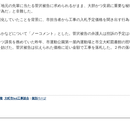
地元の先輩に当たる菅沢被告に求められるがまま、大胆かつ安易に重要な秘
行為だ」と非難した。
化していたことを背景に、市担当者から工事の入札予定価格を聞き出す行為
。
かなどについて「ノーコメント」とした。菅沢被告の弁護人は控訴の予定は
ツ課長を務めていた昨年、市運動公園第一屋内運動場と市立大町図書館の照
を妨げた。菅沢被告は伝えられた価格に近い金額で工事を落札した。２件の落
着
,
大町市led工事談合
|
個別ページ