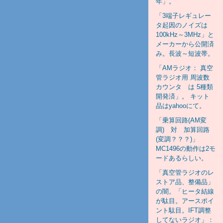
年」。
「3端子レギュレー
タ起因のノイズは
100kHz～3MHz」と
メーカーから公開済
み。長波～短波帯。
「AMラジオ： 真空
管ラジオ用 周波数
カウンタ は 5種類
開発済」。 キット
品はyahooにて。
「乗算回路(AM変
調) 対 加算回路
(変調？？？)」
MC1496の動作は2モ
ードあるらしい。
「真空管ラジオのレ
ストア品、整備品」
の闇。「ヒータ結線
が駄目。アースポイ
ント駄目。IFT調整
してないラジオ」：