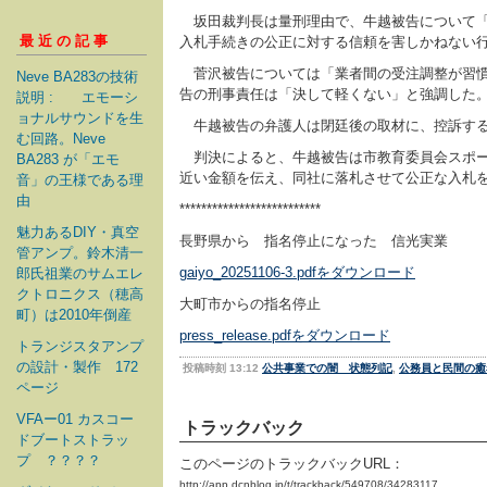
坂田裁判長は量刑理由で、牛越被告について「
最近の記事
入札手続きの公正に対する信頼を害しかねない
菅沢被告については「業者間の受注調整が習慣
Neve BA283の技術
告の刑事責任は「決して軽くない」と強調した
説明 : エモーシ
ョナルサウンドを生
牛越被告の弁護人は閉廷後の取材に、控訴する
む回路。Neve
判決によると、牛越被告は市教育委員会スポー
BA283 が「エモ
近い金額を伝え、同社に落札させて公正な入札
音」の王様である理
由
**************************
魅力あるDIY・真空
長野県から 指名停止になった 信光実業
管アンプ。鈴木清一
gaiyo_20251106-3.pdfをダウンロード
郎氏祖業のサムエレ
クトロニクス（穂高
大町市からの指名停止
町）は2010年倒産
press_release.pdfをダウンロード
トランジスタアンプ
の設計・製作 172
投稿時刻 13:12
公共事業での闇 状態列記
,
公務員と民間の癒
ページ
VFAー01 カスコー
トラックバック
ドブートストラッ
プ ？？？？
このページのトラックバックURL：
http://app.dcnblog.jp/t/trackback/549708/34283117