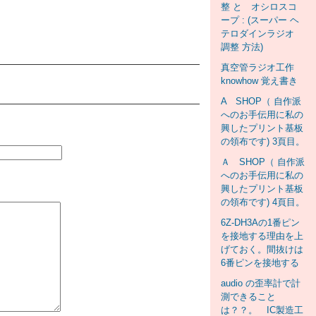
整 と オシロスコ
ープ : (スーパー ヘ
テロダインラジオ
調整 方法)
真空管ラジオ工作
knowhow 覚え書き
A SHOP（ 自作派
へのお手伝用に私の
興したプリント基板
の領布です) 3頁目。
Ａ SHOP（ 自作派
へのお手伝用に私の
興したプリント基板
の領布です) 4頁目。
6Z-DH3Aの1番ピン
を接地する理由を上
げておく。間抜けは
6番ピンを接地する
audio の歪率計で計
測できること
は？？。 IC製造工