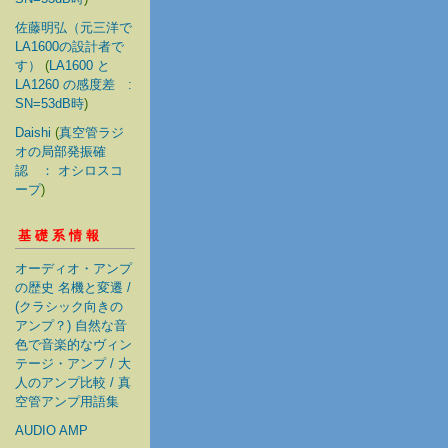
佐藤明弘（元三洋で
LA1600の設計者で
す）
(
LA1600 と
LA1260 の感度差 :
SN=53dB時
)
Daishi
(
真空管ラジ
オの局部発振確
認 ： オシロスコ
ープ
)
基礎系情報
オーディオ・アンプ
の歴史 名機と変遷 /
(クラシック向きの
アンプ？) 自然な音
色で音楽的なヴィン
テージ・アンプ / 大
人のアンプ比較 / 真
空管アンプ用語集
AUDIO AMP