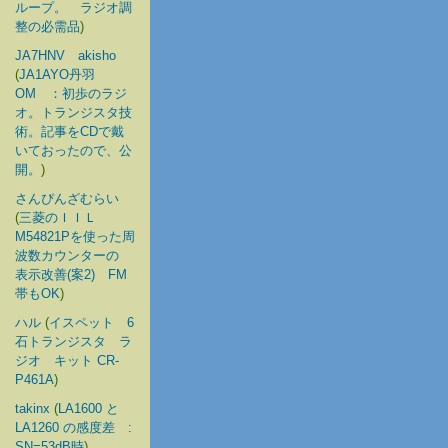
ループ。 ラジオ調
整の必需品
)
JA7HNV akisho
(
JA1AYO丹羽
OM ：初歩のラジ
オ。トランジスタ技
術。記事をCDで戴
いておったので、公
開。
)
さんぴんざむらい
(
三菱のＩＩＬ
M54821Pを使った周
波数カウンターの
表示改善(案2) FM
帯もOK
)
ハル
(
イスペット 6
石トランジスタ ラ
ジオ キット CR-
P461A
)
takinx
(
LA1600 と
LA1260 の感度差 :
SN=53dB時
)