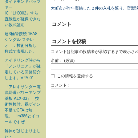
ダイヤモンドバッフ
ァー
大町市が昨年実施した２件の入札を巡り、官製
IC「LH0002」すら
直線性が確保できな
コメント
い数式証明
超3極管接続 16A8
シングル ステレ
コメントを投稿
オ ：技術分析し
数式で表現した。
コメントは記事の投稿者が承認するまで表示さ
アイドリング時から
名前：
(必須)
「ノンリニア」が確
定している回路紹介
この情報を登録する
します。VFA-01
コメント：
「アレキサンダー電
流帰還パワーアンプ
基板 ALX-03」 技
術性検討。裸ゲイン
不足でCFAは無
理。 lm386とイコ
ールですぜ
解体がはじまりまし
た・