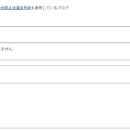
談合防止法違反判決
を参照しているブログ:
れません。