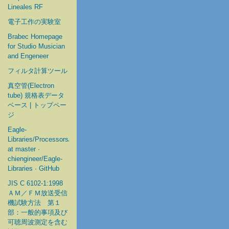
Lineales RF
電子工作の実験室
Brabec Homepage
for Studio Musician
and Engeneer
フィルタ計算ツール
真空管(Electron
tube) 規格表データ
ベース | トップペー
ジ
Eagle-
Libraries/Processors/Microchip
at master ·
chiengineer/Eagle-
Libraries · GitHub
JIS C 6102-1:1998
ＡＭ／ＦＭ放送受信
機試験方法 第１
部：一般的事項及び
可聴周波測定を含む