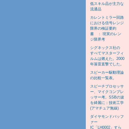
低スキル品が主力な
流通品
カレントミラー回路
における信号レンジ
限界の検証要約
書 ： 現実のレン
ジ限界考
シグネックス社の
すべてマスターフィ
ルムは燃えた。2000
年落雷直撃でした。
スピーカー駆動理論
の比較一覧表。
スピーチプロセッサ
ー、マイクコンプレ
ッサー考。SSBの波
を綺麗に：技術工学
(アマチュア無線)
ダイヤモンドバッフ
ァー
IC「LH0002」すら