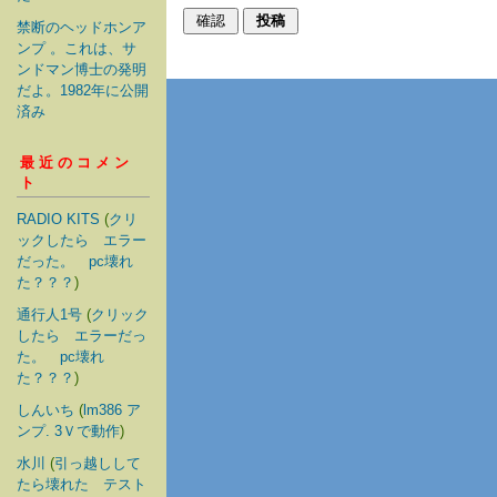
禁断のヘッドホンア
ンプ 。これは、サ
ンドマン博士の発明
だよ。1982年に公開
済み
最近のコメン
ト
RADIO KITS
(
クリ
ックしたら エラー
だった。 pc壊れ
た？？？
)
通行人1号
(
クリック
したら エラーだっ
た。 pc壊れ
た？？？
)
しんいち
(
lm386 ア
ンプ. 3Ｖで動作
)
水川
(
引っ越しして
たら壊れた テスト