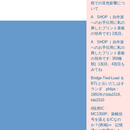
程での音色影響につ
いて
A SHOP（ 自作派
へのお手伝用に私の
興したプリント基板
の領布です) 2頁目。
A SHOP（ 自作派
へのお手伝用に私の
興したプリント基板
の領布です: 350種
類) :1頁目。4頁目も
みてね
Bridge-Tied-Load を
BTLと云いだしはオ
ランダ phlips：
1991年のtda1519。
tda1510
if段用IC :
MC1350P。振幅信
号を扱えるICなの
か？(再掲)⇒ 記憶