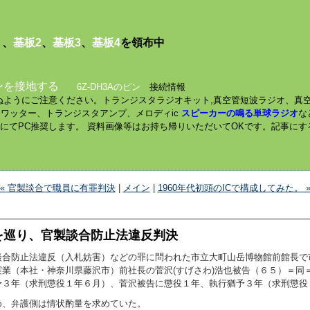
１
、
基板2
、
基板3
、
基板4
を領布中
ンを接地する
6Z-DH3Aのピン
接続情報
されぬようにご注意ください。トランジスタラジオキット,真空管短波ラジオ、真
ミニワッター、トランジスタアンプ、メロディic
スピーカーの鳴る単球ラジオ
な
数にてPC推奨します。 資料画像等はお持ち帰りいただいてOKです。記事に
« 官製談合で職員に有罪判決
|
メイン
|
1960年代初頭のICで構成してみた。 
を巡り、官製談合防止法違反判決
談合防止法違反（入札妨害）などの罪に問われた市立大町山岳博物館前館長で
業（本社・神奈川県藤沢市）前社長の菅沢(すげさわ)浩也被告（６５）＝同
予３年（求刑懲役１年６月）、菅沢被告に懲役１年、執行猶予３年（求刑懲役
、弁護側は情状酌量を求めていた。