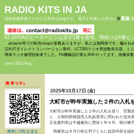
RADIO KITS IN JA
基板
信州安曇野発アナログ工作中心blogです。電子工作派にお手伝い
用
6Z-DH3Aのヒーターピンは必ず1番を接地。間抜けは6番ピ
amazon等での転売shopが多数ありますが、私とは無関係です。騙
12AU7ダイレクトコンバージョン製作。LC7265ラジオ周波数表示器、
導体ラジオ修理技術者でした。FA機械設計屋を35年やってます。画像多
since 2011/Aug
携帯URL
2025年10月17日 (金)
大町市が昨年実施した２件の入札
大町市が昨年実施した２件の入札を巡り、官製
と、公契約関係競売入札妨害罪に問われた信光実
正史裁判長は牛越被告に懲役１年６月、執行猶
両被告は８月の初公判でともに起訴内容を認め
携帯にURLを送る