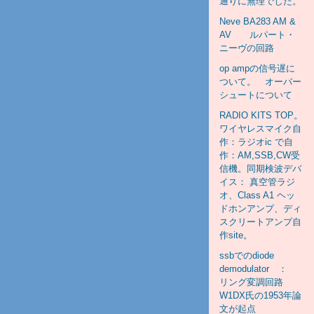
通りに無理でした。
Neve BA283 AM &
AV ルパート・
ニーヴの回路
op ampの信号遅に
ついて。 オーバー
シュートについて
RADIO KITS TOP。
ワイヤレスマイク自
作：ラジオic で自
作：AM,SSB,CW受
信機。同期検波デバ
イス： 真空管ラジ
オ、Class A1 ヘッ
ドホンアンプ、ディ
スクリートアンプ自
作site。
ssbでのdiode
demodulator ：
リング変調回路
W1DX氏の1953年論
文が起点