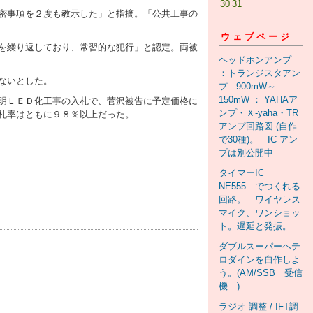
30
31
密事項を２度も教示した」と指摘。「公共工事の
ウェブページ
を繰り返しており、常習的な犯行」と認定。両被
ヘッドホンアンプ
：トランジスタアン
ないとした。
プ : 900mW～
150mW ： YAHAア
明ＬＥＤ化工事の入札で、菅沢被告に予定価格に
ンプ・Ｘ-yaha・TR
札率はともに９８％以上だった。
アンプ回路図 (自作
で30種)。 IC アン
プは別公開中
タイマーIC
NE555 でつくれる
回路。 ワイヤレス
マイク、ワンショッ
ト。遅延と発振。
ダブルスーパーヘテ
ロダインを自作しよ
う。(AM/SSB 受信
機 )
ラジオ 調整 / IFT調