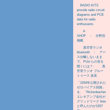
RADIO KITS
provide radio circuit
diagrams and PCB
data for radio
enthusiasts.
A
SHOP ： 分野別
掲載
真空管ラジオ
bluetooth ： アー
ス分離しないまま
で、PUからの音を
聴くには？: 真
空管ラジオ ブルー
トゥース 改造
「1934年公開された
ゼロバイアス回路」
を、「Rickenbacher
エレキアンプ会社が
グリッドリーク bias
と呼んだのが1937