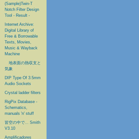
(Sample)Twin-T
Notch Filter Design
Tool - Result -
Internet Archive:
Digital Library of
Free & Borrowable
Texts, Movies,
Music & Wayback
Machine
地表面の熱収支と
気象
DIP Type Of 3.5mm
Audio Sockets
Crystal ladder filters
RigPix Database -
Schematics,
manuals 'n' stuff
皆空の中で... Smith
V3.10
Amplificadores