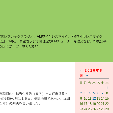
空管レフレックスラジオ、AMワイヤレスマイク、FMワイヤレスマイク、
ど計 614例。 真空管ラジオ修理記やFMチューナー修理記など。20代は半
する折には、ご一報ください。
»
«
2026年8
»
月
日
月
火
水
木
金
土
1
2
3
4
5
6
7
8
市職員の牛越秀仁被告（５７）＝大町市常盤＝
＝の判決公判は１６日、長野地裁であった。坂田
9
10
11
12
13
14
15
１年）の判決を言い渡した。
16
17
18
19
20
21
22
23
24
25
26
27
28
29