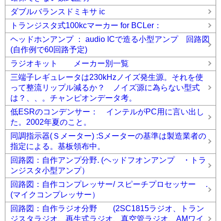
ダブルバランスドミキサ ic
トランジスタ式100kcマーカー for BCLer：
ヘッドホンアンプ ： audio ICで造る小型アンプ 回路図
(自作例で60回路予定)
ラジオキット メーカー別一覧
三端子レギュレータは230kHzノイズ発生源。それを使
って整流リップル減るか？ ノイズ源に為らない型式
は？、、。チャンピオンデータ考。
低ESRのコンデンサー： インテルがPC用に言い出し
た。2002年夏のこと。
同調指示器(Ｓメーター) :Sメーターの基準は製造業者の
指定による。基板領布中。
回路図：自作アンプ分野. (ヘッドフオンアンプ ・トラ
ンジスタ小型アンプ）
回路図：自作コンプレッサー/ スピーチプロセッサー .
(マイクコンプレッサー）
回路図：自作ラジオ分野 (2SC1815ラジオ、トラン
ジスタラジオ、再生式ラジオ、真空管ラジオ、AMワイ