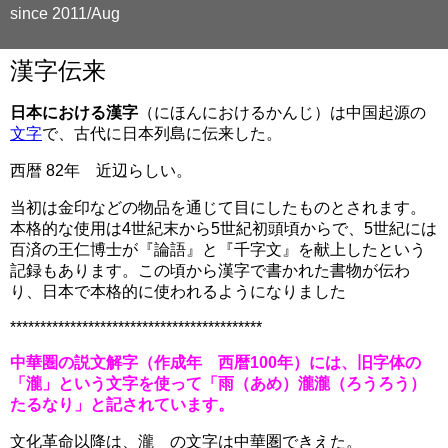
since 2011/Aug
漢字伝来
日本における漢字
（にほんにおけるかんじ）は中国起源の
文字
で、古代に日本列島に伝来した。
西暦 82年 近辺らしい。
当初は金印などの物品を通じて目にしたものとされます。
本格的な使用は4世紀末から5世紀初頭頃からで、5世紀には
百済の王仁博士が『論語』と『千字文』を献上したという
記録もあります。この頃から漢字で書かれた書物が伝わ
り、日本で本格的に使われるようになりました
******************************************
中華圏の説文解字（作成年 西暦100年）には、旧字体の
「瀧」という文字を使って「雨（あめ）瀧瀧（ろうろう）
たるなり」と記されています。
文化革命以降は、瀧 の文字は中華圏できえた。