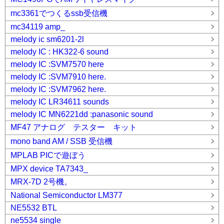
mc3361でつくるssb受信機
mc34119 amp_
melody ic sm6201-2l
melody IC : HK322-6 sound
melody IC :SVM7570 here
melody IC :SVM7910 here.
melody IC :SVM7962 here.
melody IC LR34611 sounds
melody IC MN6221dd :panasonic sound
MF47 アナログ テスター キット
mono band AM / SSB 受信機
MPLAB PICで遊ぼう
MPX device TA7343_
MRX-7D 2号機。
National Semiconductor LM377
NE5532 BTL
ne5534 single