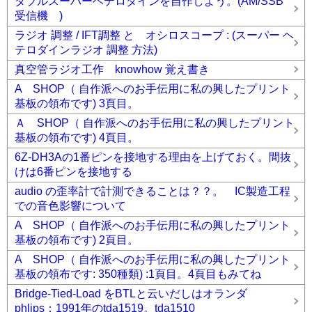
ダブルスーパーヘテロダインを自作しよう。(AM/SSB
受信機 )
ラジオ 調整 / IFT調整 と オシロスコープ : (スーパー ヘ
テロダインラジオ 調整 方法)
真空管ラジオ工作 knowhow 覚え書き
A SHOP（ 自作派へのお手伝用に私の興したプリント
基板の領布です) 3頁目。
Ａ SHOP（ 自作派へのお手伝用に私の興したプリント
基板の領布です) 4頁目。
6Z-DH3Aの1番ピンを接地する理由を上げておく。間抜
けは6番ピンを接地する
audio の歪率計で計測できることは？？。 IC製造工程
での音色影響について
A SHOP（ 自作派へのお手伝用に私の興したプリント
基板の領布です) 2頁目。
A SHOP（ 自作派へのお手伝用に私の興したプリント
基板の領布です: 350種類) :1頁目。4頁目もみてね
Bridge-Tied-Load をBTLと云いだしはオランダ
phlips：1991年のtda1519。tda1510