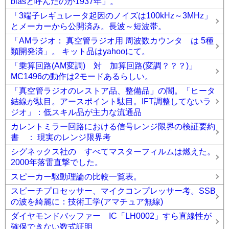
biasと呼んだのが1937年」。
「3端子レギュレータ起因のノイズは100kHz～3MHz」
とメーカーから公開済み。長波～短波帯。
「AMラジオ： 真空管ラジオ用 周波数カウンタ は 5種
類開発済」。 キット品はyahooにて。
「乗算回路(AM変調) 対 加算回路(変調？？？)」
MC1496の動作は2モードあるらしい。
「真空管ラジオのレストア品、整備品」の闇。「ヒータ
結線が駄目。アースポイント駄目。IFT調整してないラ
ジオ」：低スキル品が主力な流通品
カレントミラー回路における信号レンジ限界の検証要約
書 ： 現実のレンジ限界考
シグネックス社の すべてマスターフィルムは燃えた。
2000年落雷直撃でした。
スピーカー駆動理論の比較一覧表。
スピーチプロセッサー、マイクコンプレッサー考。SSB
の波を綺麗に：技術工学(アマチュア無線)
ダイヤモンドバッファー IC「LH0002」すら直線性が
確保できない数式証明