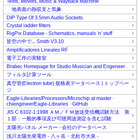
Texts, Movies, Music & Wayback Machine
地表面の熱収支と気象
DIP Type Of 3.5mm Audio Sockets
Crystal ladder filters
RigPix Database - Schematics, manuals 'n' stuff
皆空の中で... Smith V3.10
Amplificadores Lineales RF
電子工作の実験室
Brabec Homepage for Studio Musician and Engeneer
フィルタ計算ツール
真空管(Electron tube) 規格表データベース | トップペー
ジ
Eagle-Libraries/Processors/Microchip at master ·
chiengineer/Eagle-Libraries · GitHub
JIS C 6102-1:1998 ＡＭ／ＦＭ放送受信機試験方法 第
１部：一般的事項及び可聴周波測定を含む試験
太陽光パネル メーカー - 会社のデータベース
浅川太陽光発電所 - 八ヶ岳・北杜市大泉 -