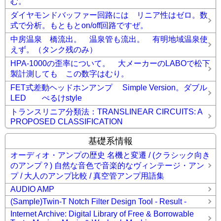
む。
ダイヤモンドバッファー回路には リニア性はゼロ。数
式で分析。もともとon/off回路ですぜ。
中房温泉 橋流出。 温泉管も流出。 有明地域温泉使
えず。（タンク残のみ）
HPA-1000の歪率について。 大メーカーのLABOで松下
製計測しても この数字はむり。
FET式差動ヘッドホンアンプ Simple Version。ダブル
LED ぺるけstyle
トランスリニア分類法：TRANSLINEAR CIRCUITS: A
PROPOSED CLASSIFICATION
基礎系情報
オーディオ・アンプの歴史 名機と変遷 / (クラシック向き
のアンプ？) 自然な音色で音楽的なヴィンテージ・アン
プ / 大人のアンプ比較 / 真空管アンプ用語集
AUDIO AMP
(Sample)Twin-T Notch Filter Design Tool - Result -
Internet Archive: Digital Library of Free & Borrowable