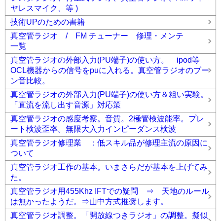
ヤレスマイク、等 )
技術UPのための書籍
真空管ラジオ / FM チューナー 修理・メンテ
一覧
真空管ラジオの外部入力(PU端子)の使い方。 ipod等
OCL機器からの信号をpuに入れる。真空管ラジオのブー
ン音比較。
真空管ラジオの外部入力(PU端子)の使い方＆粗い実験。
「直流を流し出す音源」対応策
真空管ラジオの感度考察。音質。2極管検波能率。プレ
ート検波歪率。無限大入力インピーダンス検波
真空管ラジオ修理業 ：低スキル品が修理主流の原因に
ついて
真空管ラジオ工作の基本。いまさらだが基本を上げてみ
た。
真空管ラジオ用455Khz IFTでの疑問 ⇒ 天地のルール
は無かったようだ。⇒山中方式推奨します。
真空管ラジオ調整。「開放線つきラジオ」の調整。擬似