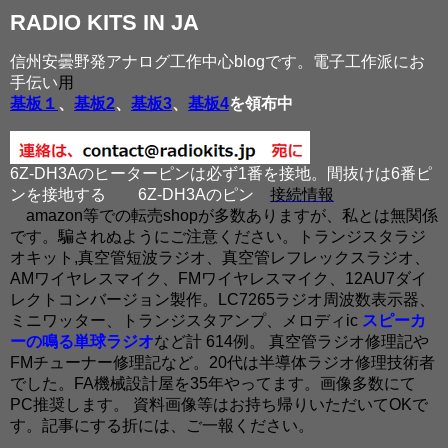
RADIO KITS IN JA
信州安曇野発アナログ工作中心blogです。電子工作派にお
手伝い
用
基板１
、
基板2
、
基板3
、
基板4
を領布中
6Z-DH3Aのヒーターピンは必ず1番を接地。間抜けは6番ピ
ンを接地する
6Z-DH3Aのピン
接続情報
amazon等での転売shopが多数ありますが、私とは無関係
です。騙されぬようにご注意ください。トランジスタラジ
オキット,真空管短波ラジオ、真空管レフレックスラジオ、
AMワイヤレスマイク、FMワイヤレスマイク、12AU7ダイ
レクトコンバージョン製作。LC7265ラジオ周波数表示器、
ミニワッター、トランジスタアンプ、メロディic
スピーカ
ーの鳴る単球ラジオ
など計 614例。 真空管ラジオ修理記や
FMチューナー修理記など。20代は半導体ラジオ修理技術者
でした。FA機械設計屋を35年やってます。画像多数にて
PC推奨します。 資料画像等はお持ち帰りいただいてOKで
す。記事にする折には、ご一報ください。