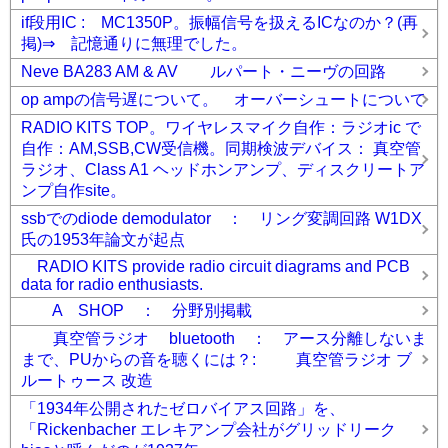
if段用IC : MC1350P。振幅信号を扱えるICなのか？(再
掲)⇒ 記憶通りに無理でした。
Neve BA283 AM & AV ルパート・ニーヴの回路
op ampの信号遅について。 オーバーシュートについて
RADIO KITS TOP。ワイヤレスマイク自作：ラジオic で
自作：AM,SSB,CW受信機。同期検波デバイス： 真空管
ラジオ、Class A1 ヘッドホンアンプ、ディスクリートア
ンプ自作site。
ssbでのdiode demodulator ： リング変調回路 W1DX
氏の1953年論文が起点
RADIO KITS provide radio circuit diagrams and PCB
data for radio enthusiasts.
A SHOP ： 分野別掲載
真空管ラジオ bluetooth ： アース分離しないま
まで、PUからの音を聴くには？: 真空管ラジオ ブ
ルートゥース 改造
「1934年公開されたゼロバイアス回路」を、
「Rickenbacher エレキアンプ会社がグリッドリーク