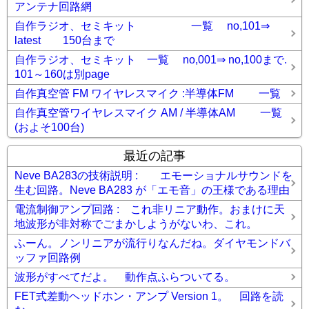
アンテナ回路網
自作ラジオ、セミキット 一覧 no,101⇒
latest 150台まで
自作ラジオ、セミキット 一覧 no,001⇒ no,100まで.
101～160は別page
自作真空管 FM ワイヤレスマイク :半導体FM 一覧
自作真空管ワイヤレスマイク AM / 半導体AM 一覧
(およそ100台)
最近の記事
Neve BA283の技術説明 : エモーショナルサウンドを
生む回路。Neve BA283 が「エモ音」の王様である理由
電流制御アンプ回路 : これ非リニア動作。おまけに天
地波形が非対称でごまかしようがないわ、これ。
ふーん。ノンリニアが流行りなんだね。ダイヤモンドバ
ッファ回路例
波形がすべてだよ。 動作点ふらついてる。
FET式差動ヘッドホン・アンプ Version 1。 回路を読