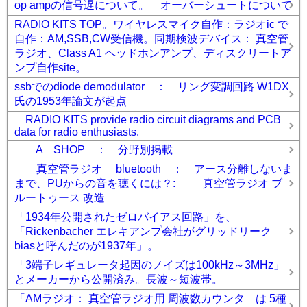
op ampの信号遅について。 オーバーシュートについて
RADIO KITS TOP。ワイヤレスマイク自作：ラジオic で
自作：AM,SSB,CW受信機。同期検波デバイス： 真空管
ラジオ、Class A1 ヘッドホンアンプ、ディスクリートア
ンプ自作site。
ssbでのdiode demodulator ： リング変調回路 W1DX
氏の1953年論文が起点
RADIO KITS provide radio circuit diagrams and PCB
data for radio enthusiasts.
A SHOP ： 分野別掲載
真空管ラジオ bluetooth ： アース分離しないま
まで、PUからの音を聴くには？: 真空管ラジオ ブ
ルートゥース 改造
「1934年公開されたゼロバイアス回路」を、
「Rickenbacher エレキアンプ会社がグリッドリーク
biasと呼んだのが1937年」。
「3端子レギュレータ起因のノイズは100kHz～3MHz」
とメーカーから公開済み。長波～短波帯。
「AMラジオ： 真空管ラジオ用 周波数カウンタ は 5種