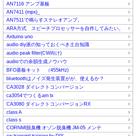
AN7116 アンプ基板
AN7411 (mpx)_
AN7511で鳴らすステレオアンプ。
ARA方式 スピーチプロセッサーを自作してみたい。
Arduino uno
audio diy派の知っておくべき土台知識
audio peak filter(CW向け)
audioでの余韻生成ノウハウ
BFO基板キット （455kHz)
bluetoothはノイズ発生装置がが、使えるか？
CA3028 ダイレクトコンバージョン
ca3054でつくるam tx
CA3080 ダイレクトコンバージョンRX
class A
class s
CORNMI脱臭機 オゾン脱臭機 JM-05 メンテ
cw transmit training by DIY