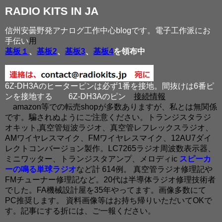
RADIO KITS IN JA
信州安曇野発アナログ工作中心blogです。電子工作派にお
手伝い
用
基板１
、
基板2
、
基板3
、
基板4
を領布中
6Z-DH3Aのヒーターピンは必ず1番を接地。間抜けは6番ピ
ンを接地する
6Z-DH3Aのピン
接続情報
amazon等での転売shopが多数ありますが、私とは無関係
です。騙されぬようにご注意ください。トランジスタラジ
オキット,真空管短波ラジオ、真空管レフレックスラジオ、
AMワイヤレスマイク、FMワイヤレスマイク、12AU7ダイ
レクトコンバージョン製作。LC7265ラジオ周波数表示器、
ミニワッター、トランジスタアンプ、メロディic
スピーカ
ーの鳴る単球ラジオ
など計 614例。 真空管ラジオ修理記や
FMチューナー修理記など。20代は半導体ラジオ修理技術者
でした。FA機械設計屋を35年やってます。画像多数にて
PC推奨します。 資料画像等はお持ち帰りいただいてOKで
す。記事にする折には、ご一報ください。