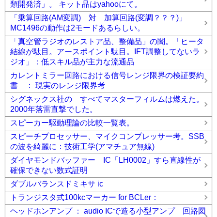
類開発済」。 キット品はyahooにて。
「乗算回路(AM変調) 対 加算回路(変調？？？)」
MC1496の動作は2モードあるらしい。
「真空管ラジオのレストア品、整備品」の闇。「ヒータ
結線が駄目。アースポイント駄目。IFT調整してないラ
ジオ」：低スキル品が主力な流通品
カレントミラー回路における信号レンジ限界の検証要約
書 ： 現実のレンジ限界考
シグネックス社の すべてマスターフィルムは燃えた。
2000年落雷直撃でした。
スピーカー駆動理論の比較一覧表。
スピーチプロセッサー、マイクコンプレッサー考。SSB
の波を綺麗に：技術工学(アマチュア無線)
ダイヤモンドバッファー IC「LH0002」すら直線性が
確保できない数式証明
ダブルバランスドミキサ ic
トランジスタ式100kcマーカー for BCLer：
ヘッドホンアンプ ： audio ICで造る小型アンプ 回路図