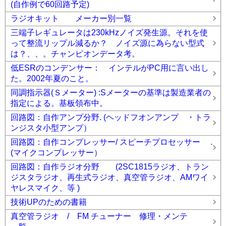
(自作例で60回路予定)
ラジオキット メーカー別一覧
三端子レギュレータは230kHzノイズ発生源。それを使
って整流リップル減るか？ ノイズ源に為らない型式
は？、、。チャンピオンデータ考。
低ESRのコンデンサー： インテルがPC用に言い出し
た。2002年夏のこと。
同調指示器(Ｓメーター) :Sメーターの基準は製造業者の
指定による。基板領布中。
回路図：自作アンプ分野. (ヘッドフオンアンプ ・トラ
ンジスタ小型アンプ）
回路図：自作コンプレッサー/ スピーチプロセッサー .
(マイクコンプレッサー）
回路図：自作ラジオ分野 (2SC1815ラジオ、トラン
ジスタラジオ、再生式ラジオ、真空管ラジオ、AMワイ
ヤレスマイク、等 )
技術UPのための書籍
真空管ラジオ / FM チューナー 修理・メンテ