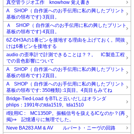
真空管ラジオ工作 knowhow 覚え書き
A SHOP（ 自作派へのお手伝用に私の興したプリント
基板の領布です) 3頁目。
Ａ SHOP（ 自作派へのお手伝用に私の興したプリント
基板の領布です) 4頁目。
6Z-DH3Aの1番ピンを接地する理由を上げておく。間抜
けは6番ピンを接地する
audio の歪率計で計測できることは？？。 IC製造工程
での音色影響について
A SHOP（ 自作派へのお手伝用に私の興したプリント
基板の領布です) 2頁目。
A SHOP（ 自作派へのお手伝用に私の興したプリント
基板の領布です: 350種類) :1頁目。4頁目もみてね
Bridge-Tied-Load をBTLと云いだしはオランダ
phlips：1991年のtda1519。tda1510
if段用IC : MC1350P。振幅信号を扱えるICなのか？(再
掲)⇒ 記憶通りに無理でした。
Neve BA283 AM & AV ルパート・ニーヴの回路