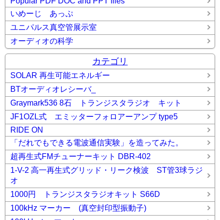
Popular PDF DOC and PPT files
いめーじ あっぷ
ユニパルス真空管展示室
オーディオの科学
カテゴリ
SOLAR 再生可能エネルギー
BTオーディオレシーバ_
Graymark536 8石 トランジスタラジオ キット
JF1OZL式 エミッターフォロアーアンプ type5
RIDE ON
「だれでもできる電波通信実験」を造ってみた。
超再生式FMチューナーキット DBR-402
1-V-2 高一再生式グリッド・リーク検波 ST管3球ラジ
オ
1000円 トランジスタラジオキット S66D
100kHz マーカー (真空封印型振動子)