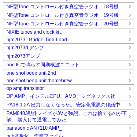
NF型Tone コントロール付き真空管ラジオ 18号機
NF型Tone コントロール付き真空管ラジオ 19号機
NF型Tone コントロール付き真空管ラジオ 20号機
NIXIE tubes and clock kit.
njm2073 : Bridge-Tied-Load
njm2073d アンプ
njm2073アンプ
one ICで鳴らす同期検波ユニット
one shot beep unit 2nd
one shot beep unit :homebrew
op amp transistor
OP AMP、インテルCPU、AMD、シグネックス社
PA18-1.2A 出力しなくなった。 安定化電源の修繕中
PAM8403動作ノイズが3Vと強烈。これは捨てるのが正
解。 購入して通電してみた。
panasonic AN7110 AMP_
pcb基板化 作業ファイル