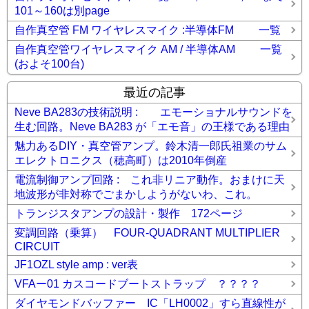
101～160は別page
自作真空管 FM ワイヤレスマイク :半導体FM 一覧
自作真空管ワイヤレスマイク AM / 半導体AM 一覧
(およそ100台)
最近の記事
Neve BA283の技術説明 : エモーショナルサウンドを
生む回路。Neve BA283 が「エモ音」の王様である理由
魅力あるDIY・真空管アンプ。鈴木清一郎氏祖業のサム
エレクトロニクス（穂高町）は2010年倒産
電流制御アンプ回路 : これ非リニア動作。おまけに天
地波形が非対称でごまかしようがないわ、これ。
トランジスタアンプの設計・製作 172ページ
変調回路（乗算） FOUR-QUADRANT MULTIPLIER
CIRCUIT
JF1OZL style amp : ver表
VFAー01 カスコードブートストラップ ？？？？
ダイヤモンドバッファー IC「LH0002」すら直線性が