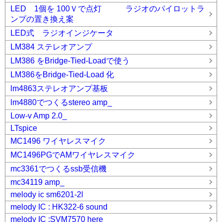
LED 1個を 100Ｖで点灯 ラジオのパイロットラ
ンプの置き換え案
LED式 ラジオインジケータ
LM384 ステレオアンプ
LM386 をBridge-Tied-Loadで使う
LM386をBridge-Tied-Load 化
lm4863ステレオアンプ基板
lm4880でつくるstereo amp_
Low-v Amp 2.0_
LTspice
MC1496 ワイヤレスマイク
MC1496PGでAMワイヤレスマイク
mc3361でつくるssb受信機
mc34119 amp_
melody ic sm6201-2l
melody IC : HK322-6 sound
melody IC :SVM7570 here