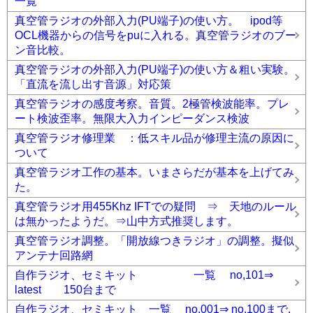
一覧
真空管ラジオの外部入力(PU端子)の使い方。 ipod等
OCL機器からの信号をpuに入れる。真空管ラジオのブー
ン音比較。
真空管ラジオの外部入力(PU端子)の使い方＆粗い実験。
「直流を流し出す音源」対応策
真空管ラジオの感度考察。音質。2極管検波能率。プレ
ート検波歪率。無限大入力インピーダンス検波
真空管ラジオ修理業 ：低スキル品が修理主流の原因に
ついて
真空管ラジオ工作の基本。いまさらだが基本を上げてみ
た。
真空管ラジオ用455Khz IFTでの疑問 ⇒ 天地のルール
は無かったようだ。⇒山中方式推奨します。
真空管ラジオ調整。「開放線つきラジオ」の調整。擬似
アンテナ回路網
自作ラジオ、セミキット 一覧 no,101⇒
latest 150台まで
自作ラジオ、セミキット 一覧 no,001⇒ no,100まで.